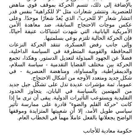
بالإضافة إلى ذلك، تتسم الحركة بموقف قوي مناهض
للعنصرية. وتنتشر شعارات مثل "لا للكراهية" بنفس قدر
انتشار شعار "لا للحرب"، الذي يُعدّ شعارًا موحدًا. وعلى
عكس موجات الاحتجاج السابقة، ضد معاهدة الأمن
الأمريكية اليابانية، التي شهدت اشتباكات عنيفة أحيانًا،
فإن الحركة الحالية تلتزم بوعي بسلمتيها.
وإلى جانب رفض العسكرة، تنتقد الحركة النزعات
المحافظة والقومية المتطرفة في السياسة الداخلية،
فضلاً عن الجهود المبذولة لتعديل الدستور. وهكذا، تجمع
الحركة بين مختلف القضايا التقدمية - سياسة السلام،
والديمقراطية، والمساواة، ومناهضة العنصرية - في
شكل جديد ومتعدد الأوجه من أشكال الاحتجاج.
عموماً، ثمة مؤشرات عديدة تدل على تشكّل جيل جديد
من المهتمين بالسياسة في اليابان، يتجاوز الحدود
التقليدية ويستوعب التأثيرات الدولية. يبقى أن نرى ما إذا
كانت "حركة القلم والضوء" قادرة على ممارسة تأثير
سياسي طويل الأمد، إلا أن شعبيتها المتزايدة وموقفها
الواضح يجعلانها بالفعل عاملاً مهماً في الخطاب العام.
حكومة معادية للأجانب