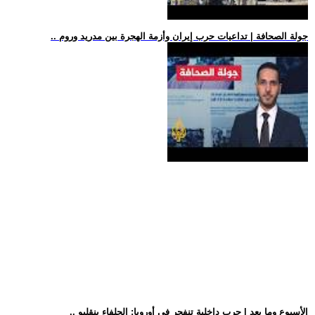
.. جولة الصحافة | تداعيات حرب إيران وأزمة الهجرة بين مدريد وروم
.. الأسبوع وما بعد | حرب داخلية تنفجر في أوروبا: الحلفاء ينقلبو