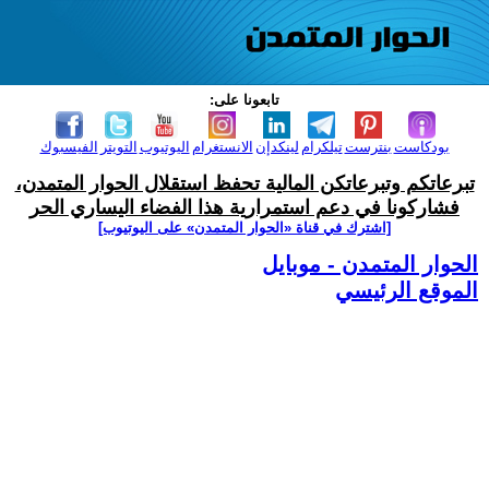
تابعونا على:
بودكاست
بنترست
تيلكرام
لينكدإن
الانستغرام
اليوتيوب
التويتر
الفيسبوك
تبرعاتكم وتبرعاتكن المالية تحفظ استقلال الحوار المتمدن،
فشاركونا في دعم استمرارية هذا الفضاء اليساري الحر
[اشترك في قناة ‫«الحوار المتمدن» على اليوتيوب]
الحوار المتمدن - موبايل
الموقع الرئيسي