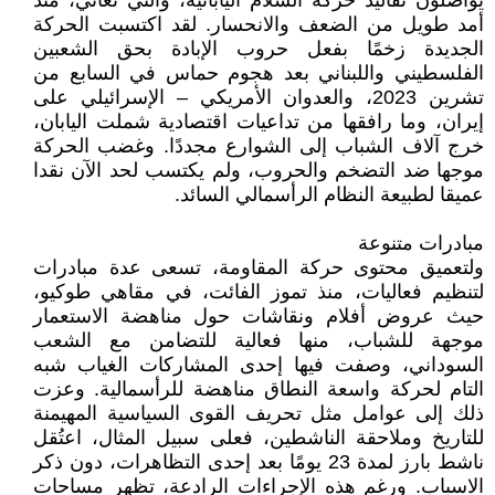
يواصلون تقاليد حركة السلام اليابانية، والتي تعاني، منذ
أمد طويل من الضعف والانحسار. لقد اكتسبت الحركة
الجديدة زخمًا بفعل حروب الإبادة بحق الشعبين
الفلسطيني واللبناني بعد هجوم حماس في السابع من
تشرين 2023، والعدوان الأمريكي – الإسرائيلي على
إيران، وما رافقها من تداعيات اقتصادية شملت اليابان،
خرج آلاف الشباب إلى الشوارع مجددًا. وغضب الحركة
موجها ضد التضخم والحروب، ولم يكتسب لحد الآن نقدا
عميقا لطبيعة النظام الرأسمالي السائد.
مبادرات متنوعة
ولتعميق محتوى حركة المقاومة، تسعى عدة مبادرات
لتنظيم فعاليات، منذ تموز الفائت، في مقاهي طوكيو،
حيث عروض أفلام ونقاشات حول مناهضة الاستعمار
موجهة للشباب، منها فعالية للتضامن مع الشعب
السوداني، وصفت فيها إحدى المشاركات الغياب شبه
التام لحركة واسعة النطاق مناهضة للرأسمالية. وعزت
ذلك إلى عوامل مثل تحريف القوى السياسية المهيمنة
للتاريخ وملاحقة الناشطين، فعلى سبيل المثال، اعتُقل
ناشط بارز لمدة 23 يومًا بعد إحدى التظاهرات، دون ذكر
الاسباب. ورغم هذه الإجراءات الرادعة، تظهر مساحات