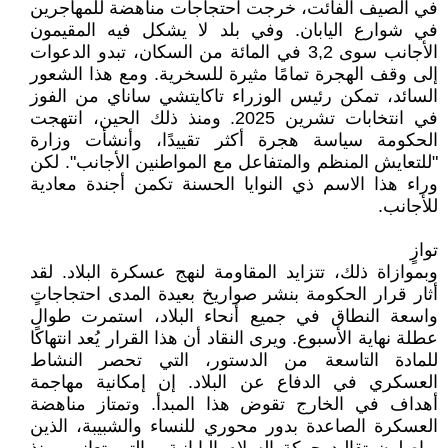
في الصيف الفائت، خرجت احتجاجات مناهضة للمهاجرين
في شوارع اليابان. وفي بلد لا يشكل فيه المقيمون
الأجانب سوى 3,2 في المائة من السكان، تبدو الدعوات
إلى وقف الهجرة تمامًا مثيرة للسخرية. ومع هذا الشعور
السائد، تمكن رئيس الوزراء تاكايتشي ساناي من الفوز
في انتخابات تشرين 2025. ومنذ ذلك الحين، انتهجت
الحكومة سياسة هجرة أكثر تقييدًا، وأنشأت وزارة
"للتعايش المنظم والمتفاعل مع المواطنين الأجانب". لكن
وراء هذا الاسم ذي النوايا الحسنة تكمن أجندة معادية
للأجانب.
توازٍ
وبموازاة ذلك، تتزايد المقاومة لنهج عسكرة البلاد. لقد
أثار قرار الحكومة بنشر صواريخ بعيدة المدى احتجاجاتٍ
واسعة النطاق في جميع أنحاء البلاد، استمرت طوال
عطلة نهاية الأسبوع. ويرى النقاد أن هذا القرار يُعد انتهاكًا
للمادة التاسعة من الدستور، التي تحصر النشاط
العسكري في الدفاع عن البلاد. إن إمكانية مهاجمة
أهداف في الخارج تقوض هذا المبدأ. وتمتاز مناهضة
العسكرة الصاعدة بدور محوري للنساء والشبيبة، الذين