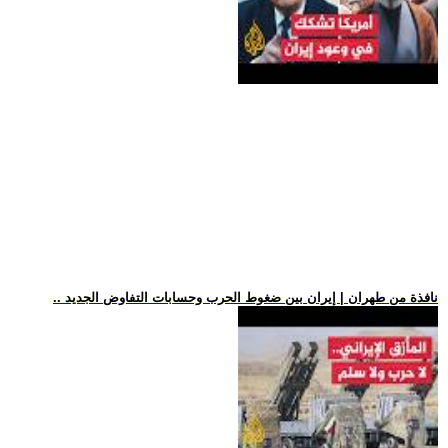
.. نافذة من طهران | إيران بين ضغوط الحرب وحسابات التفاوض الجديد