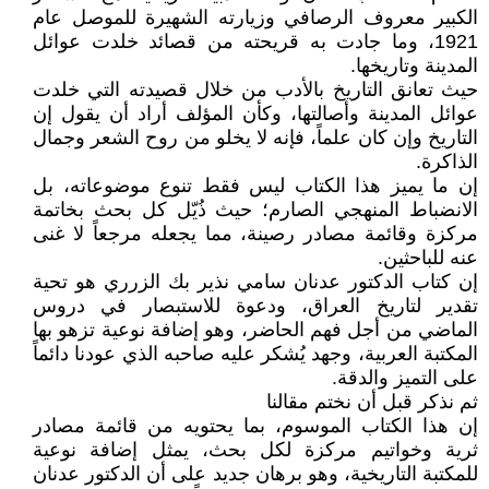
الكبير معروف الرصافي وزيارته الشهيرة للموصل عام
1921، وما جادت به قريحته من قصائد خلدت عوائل
المدينة وتاريخها.
حيث تعانق التاريخ بالأدب من خلال قصيدته التي خلدت
عوائل المدينة وأصالتها، وكأن المؤلف أراد أن يقول إن
التاريخ وإن كان علماً، فإنه لا يخلو من روح الشعر وجمال
الذاكرة.
إن ما يميز هذا الكتاب ليس فقط تنوع موضوعاته، بل
الانضباط المنهجي الصارم؛ حيث ذُيّل كل بحث بخاتمة
مركزة وقائمة مصادر رصينة، مما يجعله مرجعاً لا غنى
عنه للباحثين.
إن كتاب الدكتور عدنان سامي نذير بك الزرري هو تحية
تقدير لتاريخ العراق، ودعوة للاستبصار في دروس
الماضي من أجل فهم الحاضر، وهو إضافة نوعية تزهو بها
المكتبة العربية، وجهد يُشكر عليه صاحبه الذي عودنا دائماً
على التميز والدقة.
ثم نذكر قبل أن نختم مقالنا
إن هذا الكتاب الموسوم، بما يحتويه من قائمة مصادر
ثرية وخواتيم مركزة لكل بحث، يمثل إضافة نوعية
للمكتبة التاريخية، وهو برهان جديد على أن الدكتور عدنان