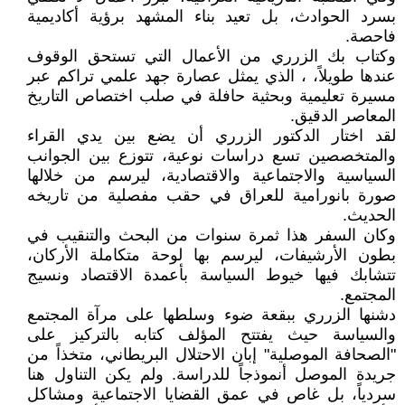
بسرد الحوادث، بل تعيد بناء المشهد برؤية أكاديمية
فاحصة.
وكتاب بك الزرري من الأعمال التي تستحق الوقوف
عندها طويلاً، ، الذي يمثل عصارة جهد علمي تراكم عبر
مسيرة تعليمية وبحثية حافلة في صلب اختصاص التاريخ
المعاصر الدقيق.
لقد اختار الدكتور الزرري أن يضع بين يدي القراء
والمتخصصين تسع دراسات نوعية، تتوزع بين الجوانب
السياسية والاجتماعية والاقتصادية، ليرسم من خلالها
صورة بانورامية للعراق في حقب مفصلية من تاريخه
الحديث.
وكان السفر هذا ثمرة سنوات من البحث والتنقيب في
بطون الأرشيفات، ليرسم بها لوحة متكاملة الأركان،
تتشابك فيها خيوط السياسة بأعمدة الاقتصاد ونسيج
المجتمع.
دشنها الزرري ببقعة ضوء وسلطها على مرآة المجتمع
والسياسة حيث يفتتح المؤلف كتابه بالتركيز على
"الصحافة الموصلية" إبان الاحتلال البريطاني، متخذاً من
جريدة الموصل أنموذجاً للدراسة. ولم يكن التناول هنا
سردياً، بل غاص في عمق القضايا الاجتماعية ومشاكل