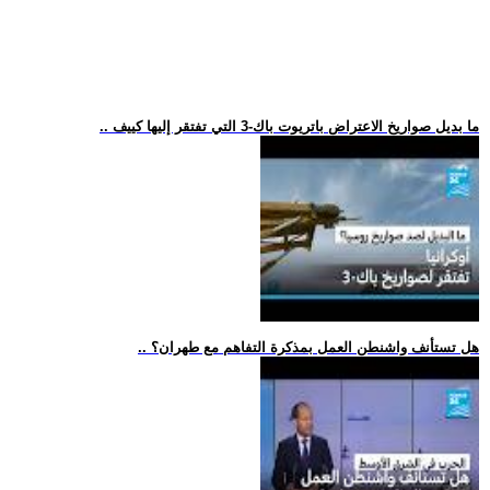
.. ما بديل صواريخ الاعتراض باتريوت باك-3 التي تفتقر إليها كييف
.. هل تستأنف واشنطن العمل بمذكرة التفاهم مع طهران؟