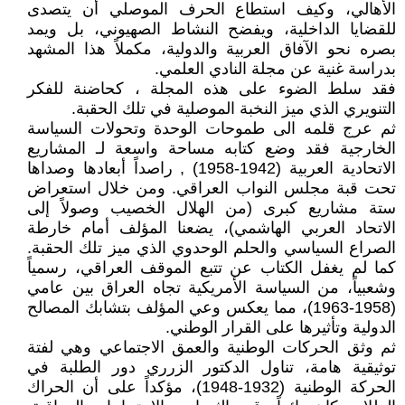
الأهالي، وكيف استطاع الحرف الموصلي أن يتصدى
للقضايا الداخلية، ويفضح النشاط الصهيوني، بل ويمد
بصره نحو الآفاق العربية والدولية، مكملاً هذا المشهد
بدراسة غنية عن مجلة النادي العلمي.
فقد سلط الضوء على هذه المجلة ، كحاضنة للفكر
التنويري الذي ميز النخبة الموصلية في تلك الحقبة.
ثم عرج قلمه الى طموحات الوحدة وتحولات السياسة
الخارجية فقد وضع كتابه مساحة واسعة لـ المشاريع
الاتحادية العربية (1942-1958) , راصداً أبعادها وصداها
تحت قبة مجلس النواب العراقي. ومن خلال استعراض
ستة مشاريع كبرى (من الهلال الخصيب وصولاً إلى
الاتحاد العربي الهاشمي)، يضعنا المؤلف أمام خارطة
الصراع السياسي والحلم الوحدوي الذي ميز تلك الحقبة.
كما لم يغفل الكتاب عن تتبع الموقف العراقي، رسمياً
وشعبياً، من السياسة الأمريكية تجاه العراق بين عامي
(1958-1963)، مما يعكس وعي المؤلف بتشابك المصالح
الدولية وتأثيرها على القرار الوطني.
ثم وثق الحركات الوطنية والعمق الاجتماعي وهي لفتة
توثيقية هامة، تناول الدكتور الزرري دور الطلبة في
الحركة الوطنية (1932-1948)، مؤكداً على أن الحراك