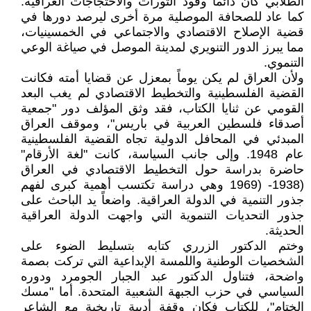
الطلابي كان دائماً وقود الثورات والاحتجاجات العراقية.
كما عاد للصحافة الموصلية مرة أخرى ليرصد دورها في
قضية الإصلاح الاقتصادي والاجتماعي في الخمسينيات،
مما يبرز الدور التنويري لمدينة الموصل في صياغة الوعي
التنموي.
ولأن العراق لم يكن يوماً بمعزل عن قضايا أمته فكانت
القضية الفلسطينية والتخطيط الاقتصادي لم يغب البعد
القومي عن ثنايا الكتاب، فقد وثق المؤلف دور "جمعية
أصدقاء فلسطين العربية في باريس"، وموقف العراق
المبدئي في المحافل الدولية تجاه القضية الفلسطينية
عام 1948. وإلى جانب السياسة، كانت "لغة الأرقام"
حاضرة بدراسة حول التخطيط الاقتصادي في العراق
(1938- (1969 وهي دراسة تكتسب أهمية كبرى لفهم
جذور التنمية في الدولة العراقية. واضعاً يد الباحث على
جذور التحديات التنموية التي واجهت الدولة العراقية
الحديثة.
وختم الدكتور الزرري كتابه بتسليط الضوء على
الشخصيات الوطنية واللمسة الإبداعية التي تركت بصمة
واضحة، فتناول الدكتور عبد الجبار الجومرد ودوره
السياسي في حزب الجبهة الشعبية المتحدة. أما "مسك
الختام"، للكتاب فكان وقفة أدبية تاريخية مع الشاعر