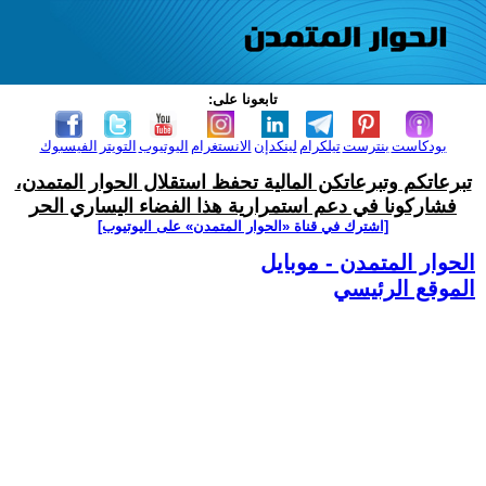
تابعونا على:
بودكاست
بنترست
تيلكرام
لينكدإن
الانستغرام
اليوتيوب
التويتر
الفيسبوك
تبرعاتكم وتبرعاتكن المالية تحفظ استقلال الحوار المتمدن،
فشاركونا في دعم استمرارية هذا الفضاء اليساري الحر
[اشترك في قناة ‫«الحوار المتمدن» على اليوتيوب]
الحوار المتمدن - موبايل
الموقع الرئيسي