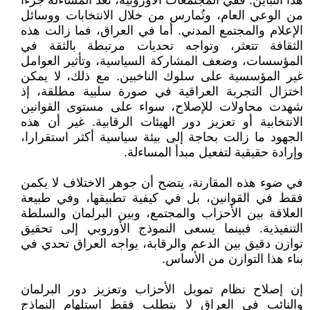
هذا التباين. ففي المجتمعات الأوروبية، تُعد المساءلة جزءا
من الوعي العام، وتُمارس من خلال الانتخابات ووسائل
الإعلام والمجتمع المدني. أما في العراق، فما زالت هذه
الثقافة تتعثر، وتواجه تحديات مرتبطة بالثقة في
المؤسسات، وضعف المشاركة السياسية، وتأثير العوامل
غير المؤسسية على سلوك الناخبين. مع ذلك، لا يمكن
اختزال التجربة العراقية في صورة سلبية مطلقة، إذ
شهدت محاولات للإصلاح، سواء على مستوى القوانين
الانتخابية أو تعزيز دور الهيئات الرقابية. غير أن هذه
الجهود ما زالت بحاجة إلى بيئة سياسية أكثر استقرارا،
وإرادة حقيقية لتفعيل مبدأ المساءلة.
في ضوء هذه المقارنة، يتضح أن جوهر الاختلاف لا يكمن
فقط في القوانين، بل في كيفية تطبيقها، وفي طبيعة
العلاقة بين الأحزاب والمجتمع، وبين البرلمان والسلطة
التنفيذية. فبينما يسعى النموذج الأوروبي إلى تحقيق
توازن دقيق بين الدعم والرقابة، يواجه العراق تحدي في
بناء هذا التوازن من الأساس.
إن إصلاح نظام تمويل الأحزاب وتعزيز دور البرلمان
والنائب في العراق لا يتطلب فقط استلهام النماذج