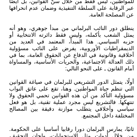
للمواطنين، ليس فقط من خلال سنّ القوانين، بل أيضًا
عبر الرقابة على السلطة التنفيذية وضمان عدم انحرافها
عن المصلحة العامة.
ينطلق دور النائب البرلماني من مبدأ جوهري، وهو أنه
يمثل الشعب بأكمله، وليس فقط دائرته الانتخابية أو
حزبه السياسي. هذا المبدأ، المعتمد في العديد من
الديمقراطيات الأوروبية، يفرض على النائب مسؤولية
أخلاقية وقانونية في الدفاع عن الحقوق العامة، بما في
ذلك العدالة الاجتماعية، والحريات الأساسية، والمساواة
أمام القانون ـ على النحو التالي:
أولًا، يتمثل الدور التشريعي للبرلمان في صياغة القوانين
التي تنظم حياة المواطنين. وهنا، تقع على عاتق النواب
مسؤولية التأكد من أن هذه القوانين تحمي الحقوق ولا
تنتهكها. فالتشريع ليس مجرد عملية تقنية، بل هو فعل
سياسي وأخلاقي يتطلب موازنة دقيقة بين المصالح
المختلفة داخل المجتمع.
ثانيًا، يمارس البرلمان دورا رقابيا أساسيا على الحكومة.
من خلال أدوات مثل الاستجوابات، ولجان التحقيق،