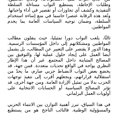
وطلبات الإحاطة، يستطيع النواب مساءلة السلطة
التنفيذية وكشف أي تجاوزات أو تقصير في أداء واجباتها.
وتُعد هذه الرقابة عنصرا حاسما في منع إساءة استخدام
السلطة، وضمان توجيه السياسات العامة بما يخدم
المواطنين.
ثالثًا، يلعب النواب دورا تمثيليا، حيث ينقلون مطالب
المواطنين ومشكلاتهم إلى داخل المؤسسات الرسمية.
وهذا الدور لا يقتصر على التعبير عن المطالب، بل يشمل
أيضا العمل على إيجاد حلول عملية لها، والتوفيق بين
المصالح المتباينة داخل المجتمع. غير أن هذا الإطار
النظري يواجه في الواقع تحديات متعددة. فمن جهة، قد
يخضع بعض النواب لانضباط حزبي صارم، ما يحدّ من
استقلالية قراراتهم، ويجعلهم أقرب إلى تنفيذ توجهات
الحزب بدلا من تمثيل الإرادة العامة. ومن جهة أخرى، قد
تؤثر المصالح السياسية أو الحسابات الانتخابية على
أولويات العمل البرلماني.
في هذا السياق، تبرز أهمية التوازن بين الانتماء الحزبي
والمسؤولية الوطنية. فالنائب الناجح هو من يستطيع