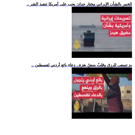
.. الخبير بالشأن الإيراني مختار حداد: يجب على أمريكا تنفيذ الشر
.. يد تسعى للرزق وقلبٌ ينبضُ بغزة.. دعاء بائع أردني لفسطين