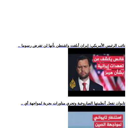
.. نائب الرئيس الأمريكي: إيران أبلغت واشنطن بأنها لن تفرض رسوما
.. تايوان تفعل أنظمتها الصاروخية وتجري مناورات بحرية لمواجهة أي