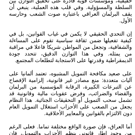
حقيقية، ومؤسسات قوية قادرة على تحقيق التوازن بين
السلطة والمسؤولية. وفي قلب هذه العملية، ينبغي أن
يقف البرلمان العراقي باعتباره صوت الشعب وحارسه
الأول.
إن التحدي الحقيقي لا يكمن في غياب القوانين، بل في
كيفية تفعيلها ضمن ثقافة سياسية تقوم على المساءلة
والشفافية، وتجعل من المواطن شريكا فاعلا في مراقبة
من يمثله. وفي هذا التوازن الدقيق، تتحدد جودة
الديمقراطية وقدرتها على الاستجابة لتطلعات المجتمع.
على صعيد مكافحة التمويل المشبوه، تعتمد ألمانيا على
آليات متعددة: منع مصادر غير قانونية، إلزامية الإفصاح
عن التبرعات الكبيرة، الرقابة المؤسسية من البرلمان
والقضاء والضرائب، وفرض عقوبات مالية وقانونية قد
تشمل سحب التمويل أو التحقيقات الجنائية. هذا النظام
يجعل من الصعب على الأحزاب استغلال التمويل العام
دون الالتزام بالقوانين والمعايير الأخلاقية.
أما العراق، فإن صورة الواقع مختلفة تماما. فعلى الرغم
من وجود إطار قانوني ينظم الأحزاب والتمويل، فإن