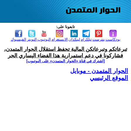
تابعونا على:
بودكاست
بنترست
تيلكرام
لينكدإن
الانستغرام
اليوتيوب
التويتر
الفيسبوك
تبرعاتكم وتبرعاتكن المالية تحفظ استقلال الحوار المتمدن،
فشاركونا في دعم استمرارية هذا الفضاء اليساري الحر
[اشترك في قناة ‫«الحوار المتمدن» على اليوتيوب]
الحوار المتمدن - موبايل
الموقع الرئيسي