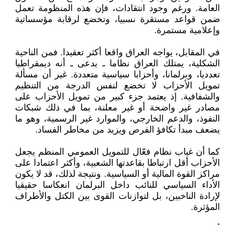
العامة. ورغم وجود انتقادات، فإن هذه المنظومة تعمل
ضمن قواعد مستقرة نسبيا، وتخضع لرقابة مؤسساتية
وإعلامية مستمرة.
في المقابل، يواجه العراق واقعا أكثر تعقيدا. فمن الناحية
الشكلية، يمتلك العراق نظاما ـ يدعى ـ أنه ديمقراطيا
تعدديا، وبرلمانا، وأحزابا سياسية متعددة. غير أن مسألة
تمويل الأحزاب لا تخضع لنفس الدرجة من التنظيم
والشفافية. إذ يعتمد جزء كبير من تمويل الأحزاب على
مصادر غير واضحة أو غير معلنة، بما في ذلك شبكات
النفوذ، والدعم الخارجي، والموارد غير الرسمية، وهو ما
يضعف مبدأ تكافؤ الفرص ويزيد من مخاطر الفساد.
كما أن غياب نظام فعّال للتمويل العمومي المنظم يجعل
الأحزاب أقل ارتباطا بقاعدتها الشعبية، وأكثر اعتمادا على
مراكز القوة المالية أو السياسية. ونتيجة لذلك، قد لا يكون
الأداء السياسي للنائب داخل البرلمان انعكاسا حقيقيا
لإرادة الناخبين، بل لتوازنات القوى بين الكتل والأطراف
المؤثرة.