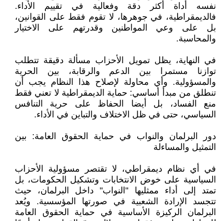
نفسه أداة أكثر دقة وفعالية في تقييم الأداء.
فالديمقراطية، في جوهرها، لا تقوم فقط على القوانين،
بل على وعي المواطنين وقدرتهم على الاختيار
والمحاسبة.
في النهاية، يظل تمويل الأحزاب مسألة دقيقة تتطلب
توازنا مستمرا بين الدعم والرقابة، بين الحرية
والمسؤولية. وأي محاولة لإصلاح هذا النظام يجب أن
تنطلق من مبدأ أساسي: حماية الديمقراطية لا تعني فقط
منع الفساد، بل أيضا الحفاظ على حرية التنافس
السياسي، حتى في ظل الاختلاف والتباين في الأداء.
دور البرلمان والنواب في حماية الحقوق العامة: بين
التمثيل والمساءلة
في أي نظام ديمقراطي، لا تقتصر مسؤولية الأحزاب
السياسية على خوض الانتخابات وتشكيل الحكومات، بل
تمتد إلى أداء ممثليها "النواب" داخل البرلمان، حيث
تتجسد الإرادة الشعبية في صورتها المؤسسية. ويُعد
البرلمان الركيزة الأساسية في حماية الحقوق العامة