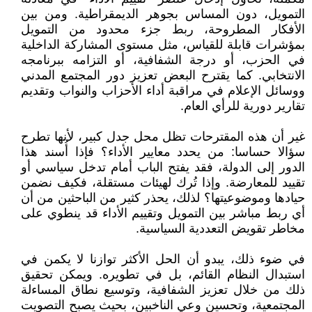
التمويل، دون المساس بجوهر الديمقراطية. ومن بين
الأفكار المطروحة، ربط جزء محدود من التمويل
بمؤشرات قابلة للقياس، مثل مستوى المشاركة الداخلية
في الحزب، أو درجة الشفافية، أو التزامه ببرنامجه
الانتخابي. كما يقترح البعض تعزيز دور المجتمع المدني
ووسائل الإعلام في مراقبة أداء الأحزاب والنواب وتقديم
تقارير دورية للرأي العام.
غير أن هذه المقترحات تظل محل جدل كبير، لأنها تطرح
سؤالا حساسا: من يحدد معايير الأداء؟ فإذا أُسند هذا
الدور إلى الدولة، فقد يفتح الباب أمام تدخل سياسي أو
تقييد للمعارضة. وإذا تُرك لهيئات مستقلة، فكيف نضمن
حيادها وموضوعيتها؟ لذلك، يحذر كثير من الباحثين من أن
أي ربط مباشر بين التمويل وتقييم الأداء قد ينطوي على
مخاطر تقويض التعددية السياسية.
في ضوء ذلك، يبدو أن الحل الأكثر توازنا لا يكمن في
استبدال النظام القائم، بل في تطويره. ويمكن تحقيق
ذلك من خلال تعزيز الشفافية، وتوسيع نطاق المساءلة
المجتمعية، وتحسين وعي الناخبين، بحيث يصبح التصويت