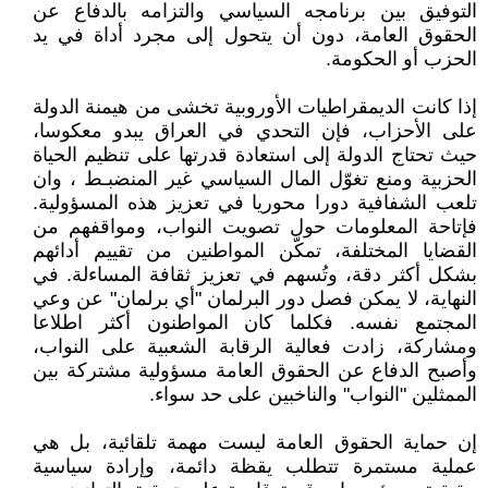
التوفيق بين برنامجه السياسي والتزامه بالدفاع عن
الحقوق العامة، دون أن يتحول إلى مجرد أداة في يد
الحزب أو الحكومة.
إذا كانت الديمقراطيات الأوروبية تخشى من هيمنة الدولة
على الأحزاب، فإن التحدي في العراق يبدو معكوسا،
حيث تحتاج الدولة إلى استعادة قدرتها على تنظيم الحياة
الحزبية ومنع تغوّل المال السياسي غير المنضبـط ، وان
تلعب الشفافية دورا محوريا في تعزيز هذه المسؤولية.
فإتاحة المعلومات حول تصويت النواب، ومواقفهم من
القضايا المختلفة، تمكّن المواطنين من تقييم أدائهم
بشكل أكثر دقة، وتُسهم في تعزيز ثقافة المساءلة. في
النهاية، لا يمكن فصل دور البرلمان "أي برلمان" عن وعي
المجتمع نفسه. فكلما كان المواطنون أكثر اطلاعا
ومشاركة، زادت فعالية الرقابة الشعبية على النواب،
وأصبح الدفاع عن الحقوق العامة مسؤولية مشتركة بين
الممثلين "النواب" والناخبين على حد سواء.
إن حماية الحقوق العامة ليست مهمة تلقائية، بل هي
عملية مستمرة تتطلب يقظة دائمة، وإرادة سياسية