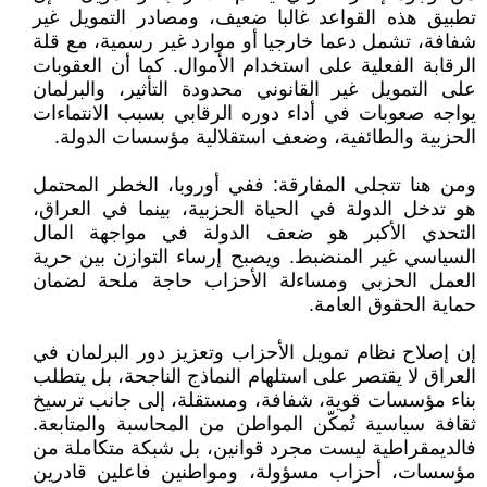
تطبيق هذه القواعد غالبا ضعيف، ومصادر التمويل غير
شفافة، تشمل دعما خارجيا أو موارد غير رسمية، مع قلة
الرقابة الفعلية على استخدام الأموال. كما أن العقوبات
على التمويل غير القانوني محدودة التأثير، والبرلمان
يواجه صعوبات في أداء دوره الرقابي بسبب الانتماءات
الحزبية والطائفية، وضعف استقلالية مؤسسات الدولة.
ومن هنا تتجلى المفارقة: ففي أوروبا، الخطر المحتمل
هو تدخل الدولة في الحياة الحزبية، بينما في العراق،
التحدي الأكبر هو ضعف الدولة في مواجهة المال
السياسي غير المنضبط. ويصبح إرساء التوازن بين حرية
العمل الحزبي ومساءلة الأحزاب حاجة ملحة لضمان
حماية الحقوق العامة.
إن إصلاح نظام تمويل الأحزاب وتعزيز دور البرلمان في
العراق لا يقتصر على استلهام النماذج الناجحة، بل يتطلب
بناء مؤسسات قوية، شفافة، ومستقلة، إلى جانب ترسيخ
ثقافة سياسية تُمكّن المواطن من المحاسبة والمتابعة.
فالديمقراطية ليست مجرد قوانين، بل شبكة متكاملة من
مؤسسات، أحزاب مسؤولة، ومواطنين فاعلين قادرين