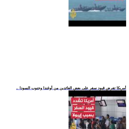
.. أمريكا تفرض قيود سفر على بعض العائدين من أوغندا وجنوب السودا