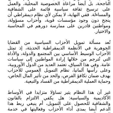
الناجحة، بل أيضا مراعاة الخصوصية المحلية، والعمل
على ترسيخ ثقافة سياسية قائمة على الشفافية
والمساءلة. ففي النهاية، لا يمكن لأي نظام ديمقراطي أن
ينجح دون وجود مؤسسات قوية، وأحزاب مسؤولة،
ومواطنين قادرين على ممارسة دورهم في المحاسبة
والاختيار.
تُعد مسألة تمويل الأحزاب السياسية من القضايا
الجوهرية في الأنظمة الديمقراطية الحديثة، إذ تمثل
الأحزاب الوسيط الأساسي بين المجتمع والدولة، والأداة
التي تُترجم من خلالها إرادة المواطنين إلى سياسات
عامة. وفي هذا السياق، تعتمد العديد من الدول الأوروبية،
وعلى رأسها ألمانيا، نظام التمويل العمومي للأحزاب
بهدف ضمان تكافؤ الفرص، والحد من تأثير المال الخاص،
وحماية العملية الديمقراطية من الفساد والتبعية.
غير أن هذا النظام يثير تساؤلا متزايدا في الأوساط
الأكاديمية والسياسية: هل يكفي الالتزام بالقانون
والشفافية للحصول على التمويل، أم ينبغي ربط هذا
الدعم أيضا بمدى أداء الأحزاب وفعاليتها في خدمة