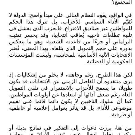
المجتمع؟
في الواقع، يقوم النظام الحالي على مبدأ واضح: الدولة لا
تُقيّم الأداء السياسي للأحزاب، بل تترك هذا الحكم
للمواطنين عبر صناديق الاقتراع. فالحزب الذي يفشل في
تلبية تطلعات ناخبيه يُعاقب انتخابيا، وقد يخسر تمثيله
البرلماني أو جزءًا من قاعدته الشعبية، وهو ما ينعكس
بدوره على حجم التمويل الذي يتلقاه. بهذا المعنى، تُعتبر
الانتخابات الآلية الأساسية للمحاسبة، وليست المؤسسات
الحكومية أو القضائية.
لكن هذا الطرح، رغم وجاهته، لا يخلو من إشكاليات. إذ
يرى منتقدوه أن الفاصل الزمني بين الانتخابات قد يكون
طويلا، ما يسمح للأحزاب بالاستمرار في تلقي التمويل
العام رغم ضعف أدائها أو ابتعادها عن أولويات المواطنين.
كما أن سلوك الناخبين لا يكون دائما قائما على تقييم
موضوعي للأداء، بل قد يتأثر بعوامل إعلامية أو عاطفية
أو ظرفية.
من هنا، برزت دعوات إلى التفكير في نماذج بديلة أو
مكملة، تحاول إدخال عنصر "تقييم الأداء" في معادلة