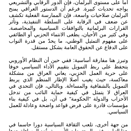
أما على مستوى البرلمان، فإن الدور الرقابي والتشريعي
يواجه تحديات كبيرة. فرغم أن الدستور العراقي يمنح
البرلمان صلاحيات واسعة، فإن الممارسة الفعلية تكشف
عن ضعف في الرقابة على السلطة التنفيذية، وتأثر
القرارات البرلمانية بالتوافقات السياسية والمحاصصة.
وفي كثير من الأحيان، يطغى الانتماء الحزبي أو الطائفي
على مفهوم التمثيل الوطني، ما يحدّ من قدرة النواب
على الدفاع عن الحقوق العامة بشكل مستقل.
وتبرز هنا مفارقة أساسية: ففي حين أن النظام الأوروبي
يتحفظ على ربط التمويل بتقييم الأداء السياسي خوفا
على حرية العمل الحزبي، يعاني العراق من مشكلة
معاكسة، حيث يغيب أصلا الإطار المنظم الذي يربط
التمويل بالشفافية والمساءلة. وبالتالي، فإن التحدي في
العراق لا يتمثل في كيفية حماية النائب من تدخل
الأحزاب والدولة "الحكومة" في آن، بل في كيفية بناء
مؤسسات قادرة على فرض قواعد واضحة وعادلة للعمل
السياسي.
من جهة أخرى، تلعب الثقافة السياسية دورا حاسما في