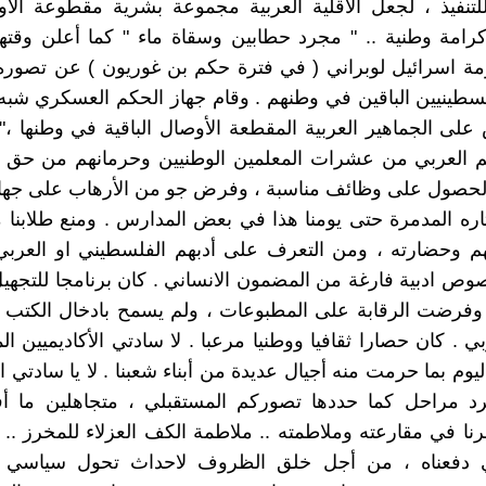
تنفيذ ، لجعل الأقلية العربية مجموعة بشرية مقطوعة الأو
كرامة وطنية .. " مجرد حطابين وسقاة ماء " كما أعلن وقت
ة اسرائيل لوبراني ( في فترة حكم بن غوريون ) عن تصوره
سطينيين الباقين في وطنهم . وقام جهاز الحكم العسكري شبه
لى الجماهير العربية المقطعة الأوصال الباقية في وطنها ،"
ليم العربي من عشرات المعلمين الوطنيين وحرمانهم من حق 
 الحصول على وظائف مناسبة ، وفرض جو من الأرهاب على جهاز 
ره المدمرة حتى يومنا هذا في بعض المدارس . ومنع طلابنا
م وحضارته ، ومن التعرف على أدبهم الفلسطيني او العربي 
 ادبية فارغة من المضمون الانساني . كان برنامجا للتجهيل
 وفرضت الرقابة على المطبوعات ، ولم يسمح بادخال الكتب ا
بي . كان حصارا ثقافيا ووطنيا مرعبا . لا سادتي الأكاديميين ا
ليوم بما حرمت منه أجيال عديدة من أبناء شعبنا . لا يا سادتي ا
 مراحل كما حددها تصوركم المستقبلي ، متجاهلين ما أفن
ا في مقارعته وملاطمته .. ملاطمة الكف العزلاء للمخرز .. و
ي دفعناه ، من أجل خلق الظروف لاحداث تحول سياسي 