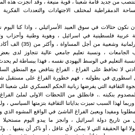
تنتصب من جديد قامة شعبنا ، قوية منيعة ، وقد انجزت هذه المه
احة الدمقراطية لمختلف الاجتهادات والتعددات الفكرية و
 نكون حثالات في سوق العبيد الأسرائيلي ، واذا كنا اليوم
ة عربية فلسطينية في اسرائيل ، وهوية وطنية وأحزاب وت
ونضالات برلمانية وشعبية من أجل المساوا
 الجامعات ، ونسبة تعليم جامعي عالية تتجاوز لدى بعض
 نسبة التعليم في الوسط اليهودي نفسه ، فهذا ببساطة لم يحد
ادتي لا تحافظ على الفراغ . الفراغ يتناقض مع المنطق السل
 اسطوري في بطولته ، فهم خطورة الفراغ على مستقبل شعب
وة الثقافية التي يفرضها زبانية الحكم العسكري على شعبنا 
لمصدوم بنكبته .، فانطلق من اللحظات الاولى لملئ الفراغ
وربما لهذا السبب تميزت بداياتنا الثقافية بتزمتها السياسي ، ول
مطلوبا ومفيدا ويعبئ الفراغ الناشئ في الواقع المشوه الذي و
ل من تاريخ دولة اسرائيل ، وانجز ما يبدو اليوم مستحيلا 
لا انها الحقيقة التي لا يمكن لأي عاقل ، أو ناكر أن ينفيها . . ول