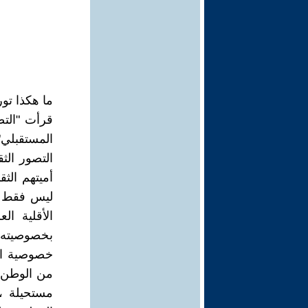
ما هكذا تور
قرأت "التص
المستقبلي
التصور الثق
أميتهم الث
ليس فقط جه
الأقلية ا
بخصوصيته ا
خصوصية الو
من الوطن 
مستحيلة ، 