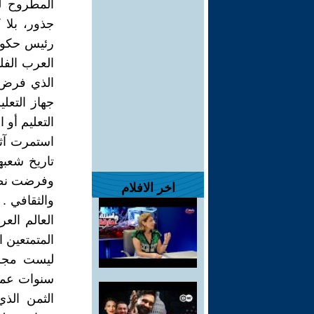
المطروح لل
جذور، بلا 
رئيس حكوم
العرب الفل
الذي فرض ع
جهاز التع
التعليم أو
استمرت آثا
تاريخ شعبه
وفرضت نصوص
اخر الافلام
والثقافي .
العالم العر
المتمتعين ا
ليست مجرد
سنوات عمرن
الثمن الذ