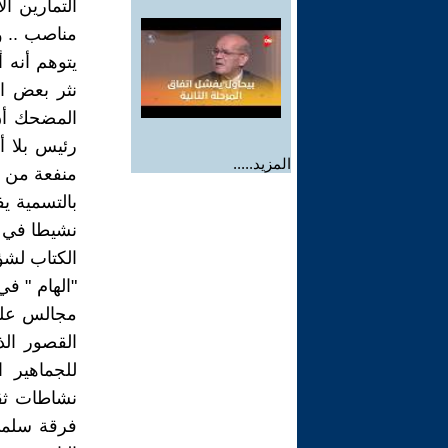
التمارين ا
مناصب .. و
يتوهم أنه 
نثر بعض ال
المضحك أن 
رئيس بلا أ
المزيد.....
منفعة من ور
بالتسمية يف
نشيطا في ب
الكتاب لشؤ
"الهام " ف
مجالس عليا
القصور الذا
للجماهير ا
نشاطات ثقا
فرقة سلمى 