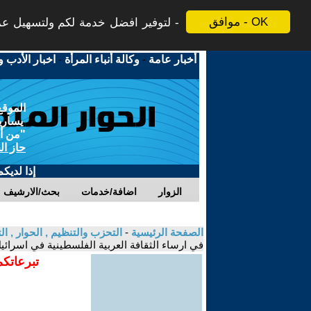
موافق - OK
لتوفير افضل خدمة لكم ولتسهيل عملي
أخبار عامة
-
وكالة أنباء المرأة
-
اخبار الأدب و
الموقع
يسارية
"من أج
حاز ال
إذا لديك
الزوار
اضافة/خدمات
بحث/الارشيف
الصفحة الرئيسية
-
التحزب والتنظيم , الحوار , 
في ارساء الثقافة العربية الفلسطينية في اسرائي
تبرعاتكم