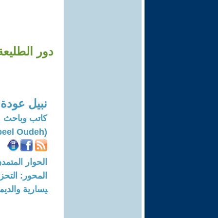
دور الطليعة
نبيل عودة
كاتب وباحث
(Nabeel Oudeh)
الحوار المتمدن-العدد: 1857 - 07
المحور: التحز
يسارية والديم