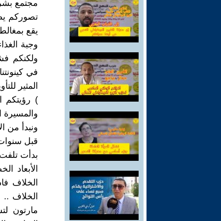
مجتمع بشري 
تصوركم يطر
يقع بمغالطا
وجبة الغذا
ولكنكم فشل
في كينونتنا
المثير للت
) رؤيتكم ا
والمسيرة ا
ونبدأ من الآ
قبل سنوات ع
بدأت تلفت أ
الأبعاد ال
الخلاف فاذ
الخلاف ..
مارتون لت