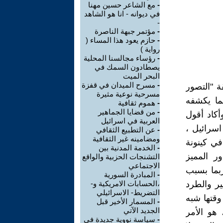
-
مع الشاعر حسين مهنا
في ديوانه - انا هو الشاهد
-
-
مؤتمر جبهة الناصرة
-
حازم يعود هذا المساء (
رواية )
-
رؤساء مجالسنا المحلية
يصطادون السمك في
البحر الميت
-
مسرح الميدان في قفزة
ة "التصور
مسرحية نوعية مثيرة
ما يكشفه
-
هموم ثقافية
-
من قضايا الجماهير
أكاد أقول
العربية في اسرائيل
اسرائيل ،
-
عن التطبيع الثقافي
ومضامينه غير الثقافية
في كينونة
-
الخدمة المدنية بين
ر المميز
التشنجات الحزبية والواقع
الاجتماعي
بما بسبب
-
المبادرة السورية
ير والطرد
،الحسابات الامريكية و-
التضريط- الاسرائيلي
قتها شبه
-
المسمار الأخير قبل
الجديد الآتي
 هو الأمر
-
سياسة نووية جديدة في