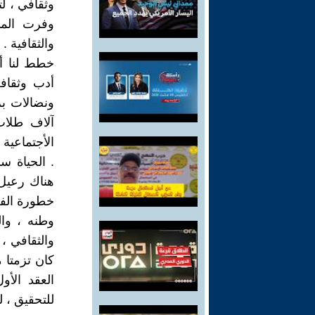
وثقافي ، ل
وفرت المس
والثقافية .
خطط لنا أن
أدب وثقاف
آلاف طلاب
الأجتماعية
. الحياة س
هناك رعيل
خطورة الفج
وطنه ، وا
والثقافي ، 
كان تزمتا 
العقد الأو
للتحقيق ، لو