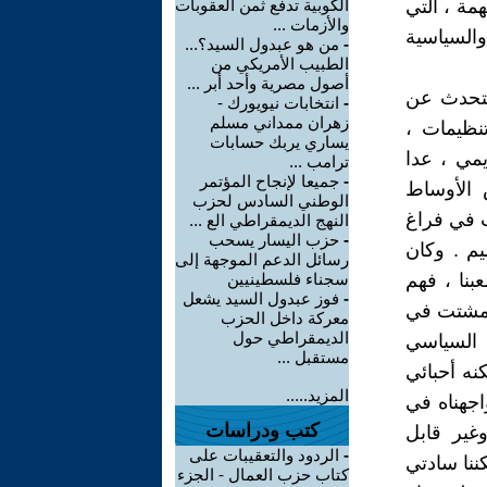
مة ، التي
الكوبية تدفع ثمن العقوبات
والأزمات ...
السياسية
-
من هو عبدول السيد؟...
الطبيب الأمريكي من
أصول مصرية وأحد أبر ...
 نتحدث عن
-
انتخابات نيويورك -
زهران ممداني مسلم
نظيمات ،
يساري يربك حسابات
ة ، وأكثر من (35) الف أكاديمي ، عدا
ترامب ...
-
جميعا لإنجاح المؤتمر
 الأوساط
الوطني السادس لحزب
ث في فراغ
النهج الديمقراطي الع ...
-
حزب اليسار يسحب
يم . وكان
رسائل الدعم الموجهة إلى
نا ، فهم
سجناء فلسطينيين
-
فوز عبدول السيد يشعل
المشتت في
معركة داخل الحزب
الديمقراطي حول
 السياسي
مستقبل ...
كنه أحبائي
المزيد.....
اجهناه في
كتب ودراسات
وغير قابل
-
الردود والتعقيبات على
كننا سادتي
كتاب حزب العمال - الجزء