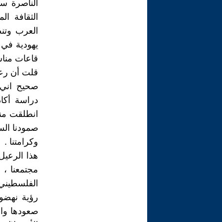
الناصرة س
الثقافة ال
العرب وتن
يهودية في 
قاعات مناس
قلت أن رعي
صحيح اني 
دراسة أكاد
انطلقت منه
صمودنا السي
وكرامتنا .
هذا الرعيل
مجتمعنا ، 
الفلسطيني 
رؤية نهضوي
صعودها وانت