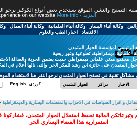
ة التصفح والنشر، الموقع يستخدم بعض أنواع الكوكيز نرجو النق
More info - المزيد
experience on our website
الفن
-
وكالة أنباء اليسار
-
وكالة أنباء العلمانية
-
وكالة أنباء العمال
-
وكا
الاقتصاد
-
اخبار الطب والعلوم
 الرئيسي لمؤسسة الحوار المتمدن
، علمانية، ديمقراطية، تطوعية وغير ربحية
ل مجتمع مدني علماني ديمقراطي حديث يضمن الحرية والعدالة الاجتم
حوار المتمدن على جائزة ابن رشد للفكر الحر والتى نالها أعلام في الفك
م مشاكل تقنية في تصفح الحوار المتمدن نرجو النقر هنا لاستخدام الموقع
كوردي
English
الاخبار
مراكز
الحوار المتمدن
التفاعل و اقرار السياسات في الاحزاب والمنظمات اليسارية والديمقراطية
-
ل
 وتبرعاتكن المالية تحفظ استقلال الحوار المتمدن، فشاركونا 
استمرارية هذا الفضاء اليساري الحر