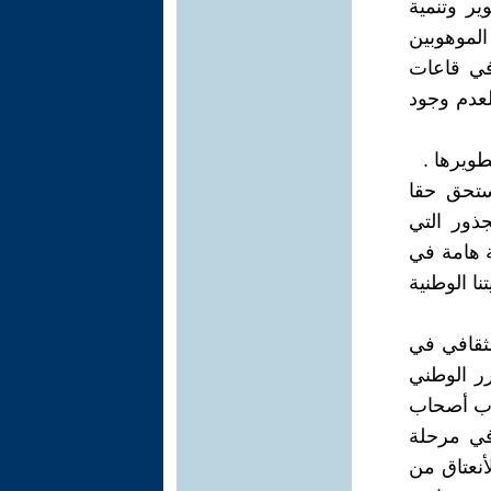
ر وتنمية
الموهوبين
في قاعات
لعدم وجود
ويرها .
ستحق حقا
جذور التي
ة هامة في
ا الوطنية
ثقافي في
رر الوطني
عرب أصحاب
 في مرحلة
أنعتاق من