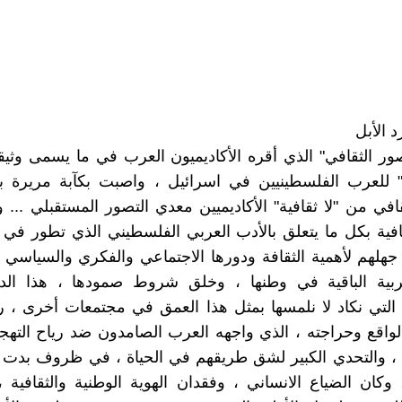
د الأبل
ور الثقافي" الذي أقره الأكاديميون العرب في ما يسمى وثيق
" للعرب الفلسطينيين في اسرائيل ، واصبت بكآبة مريرة ب
افي من "لا ثقافية" الأكاديميين معدي التصور المستقبلي ... و
قافية بكل ما يتعلق بالأدب العربي الفلسطيني الذي تطور في 
لهم لأهمية الثقافة ودورها الاجتماعي والفكري والسياسي 
لعربية الباقية في وطنها ، وخلق شروط صمودها ، هذا الدو
لتي نكاد لا نلمسها بمثل هذا العمق في مجتمعات أخرى ، ر
اقع وحراجته ، الذي واجهه العرب الصامدون ضد رياح التهج
، والتحدي الكبير لشق طريقهم في الحياة ، في ظروف بدت و
وكان الضياع الانساني ، وفقدان الهوية الوطنية والثقافية ،