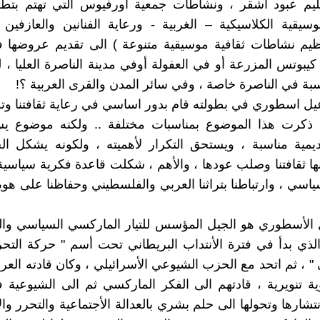
ليم عبود أشقر ، ونشاطات جمعية اورفيوس التي تهتم بتطوي
موسيقية الكلاسيكية – الغربية - ورعاية الفنانين والعازفين 
ظيم نشاطات ثقافية موسيقية متنوعة ) الى تقديم عروضها 
كيبوتس المزرعة أو في العفولة أوفي مدينة الناصرة العليا ، 
بة في الناصرة خاصة ، وفي سائر المدن والقرى العربية ؟!
ل اسطوري في بطولته قام بدور اساسي في رعاية ثقافتنا وتط
ذكرت هذا الموضوع بمناسبات مختلفة .. ولكنه موضوع ي
يمية مناسبة ، ويستحق التكرار لأهميته ، ولكونه يشكل ال
ا ثقافتنا وصلب عودها ، والأهم ، شكلت قاعدة فكرية سياسي
اسي ، وارتباطنا بتراثنا العربي والفلسطيني وحفاظنا على هويتن
 الأسطوري هو الجيل المؤسس للتيار الماركسي السياسي وال
الذي بدأ في فترة الأنتداب البريطاني تحت أسم " حركة التح
" ، ثم اتحد مع الحزب الشيوعي الأسرائيلي ، وكان قادته ال
ة تنويرية ، قادتهم الى الفكر الماركسي ثم الى الشيوعية
شارها وتحولها الى حلم بشري بالعدالة الأجتماعية والتحرر وال