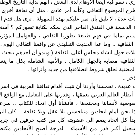
، تنمو فيه أيضا ألأوهام لدى البعض ، انهم بداية التاريخ الوطن
ح الموضوع الثقافي وكأنه أمر عادي ، مثل أي ثقافة أخرى 
ت عدة ، لا تليق بأن تمر عليكم بهذه السهولة . ترى هل قدم ال
ء الدسمة في الفندق الفاخر الذي لمكم لكتابة تصوركم ؟ آس
تم تماما في فهم طبيعة تطورنا الثقافي ، والعوامل المؤثرة
 الثقافية .. وما عدا الحديث التقليدي عن واقعنا الثقافي اليوم ..
أويلات حول انشاء مجلس أعلى للثقافة ( ويبدو أن أحدهم يبحث
لثقافية مصابة بالجهل الكامل ، والأمية الشاملة بكل ما يتعلق
لمضنية لخلق شروط انطلاقتها من جديد وأثرائها .
خر ..
ديدة ، تحمسنا وأردنا أن نثبت أقدام ثقافتنا العربية في اسرائ
نظار العالم العربي بعمقها ، وقدرتها على التعامل مع الواقع ا
خصوصية لأنساننا ومجتمعنا ، فأنشأنا أول اتحاد للكتاب .. سر
ا نحن أمام اتحادين متنافسين بلا عقل وبلا ثقافة .. كان ا
 بدأ كل اتحاد يضم الى عضويته كل من كتب حرفين في جريد
سجيل أكبر قدر من الأسماء - لدرجة أصبح الآتحادين مكتظ