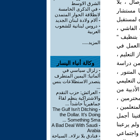
صال ، بلا
الشرق الاوسط
-
في الذكرى الخامسة
ها مستشار
لانطلاقة الحوار المتمدن
 لمستقبل
-
آلام ولادة لبنان الجديد
-
دروس لبنانية للشعوب
 الفاشي ،
العربية
 بتنظيف "
المزيد.....
العمل في
التعليم ،
 من دراسة
وكالة أنباء اليسار
-
زلزال سياسي في
المتنور ،
ألمانيا: اليمين المتطرف
 التعليمي
يتصدر الاستطلاعات بنس
...
لأدبية من
-
العرائش: حزب التقدم
لمحترمين ،
والاشتراكية ينظم لقاءً
جماهيرياً حاشداً ...
لمتعلمين ،
The Gulf Isn’t Ditching
-
the Dollar. It’s Doing
ينا أجمل
Something Sma ...
لم يرعبنا
A Bad Deal With Saudi
-
Arabia
واجتماعي
-
فنادق بلا نزلاء.. السياحة