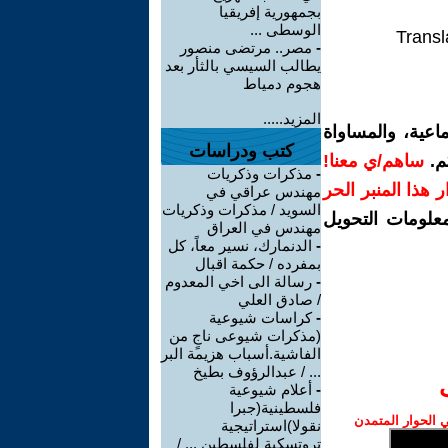
بجمهورية إفريقيا
الوسطى ...
Transl
-
مصر.. مرتضى منصور
يطالب السيسي بالثأر بعد
هجوم دمياط
المزيد.....
اعية، والمساواة
كتب ودراسات
م.
ساهم/ي معنا!
-
مذكرات وذكريات
رار هذا المنبر الحر
مهندس عراقي في
السويد / مذكرات وذكريات
معلومات التحويل
مهندس في العراق
-
الدنمارك، نسير معاً، كل
بمفرده / حكمة اقبال
-
رسالة الى اخي المعدوم
/ صادق العلي
-
كراسات شيوعية
(مذكرات شيوعى ناجٍ من
الفاشية.أسباب هزيمة البر
... / عبدالرؤوف بطيخ
-
أعلام شيوعية
فلسطينية(جبرا
الحوار المتمدن
نقولا)استراتيجية
تروتسكية لفلسطين ... /