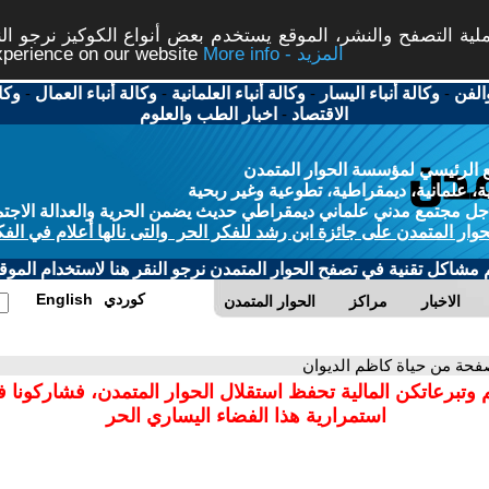
ة التصفح والنشر، الموقع يستخدم بعض أنواع الكوكيز نرجو النق
More info - المزيد
experience on our website
الفن
-
وكالة أنباء اليسار
-
وكالة أنباء العلمانية
-
وكالة أنباء العمال
-
وكا
الاقتصاد
-
اخبار الطب والعلوم
 الرئيسي لمؤسسة الحوار المتمدن
، علمانية، ديمقراطية، تطوعية وغير ربحية
ل مجتمع مدني علماني ديمقراطي حديث يضمن الحرية والعدالة الاجتم
حوار المتمدن على جائزة ابن رشد للفكر الحر والتى نالها أعلام في الفك
م مشاكل تقنية في تصفح الحوار المتمدن نرجو النقر هنا لاستخدام الموقع
كوردي
English
الاخبار
مراكز
الحوار المتمدن
فحة من حياة كاظم الديوان
 وتبرعاتكن المالية تحفظ استقلال الحوار المتمدن، فشاركونا 
استمرارية هذا الفضاء اليساري الحر