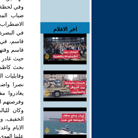
ضباب المع
الاضطراب ل
اخر الافلام
في البصرة،
قاسم، في 
قاسم وقتها
حيث غادر ل
بحث كاظم 
وقابليات ال
نصرا واضح
يغادروا م
وفرصتهم الأك
وكان لليا
الخفيف، وا
الايام وا
علينا الهو