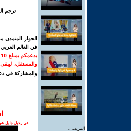
ترجم ال
الحوار المتمدن م
في العالم العربي
ب
والمستقل، ليبقى ص
والمشاركة في دع
ا‫
في رحيل جليل شهبا
المزيد.....