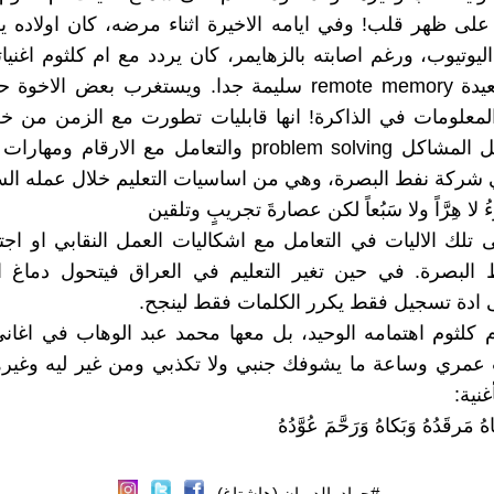
لى ظهر قلب! وفي ايامه الاخيرة اثناء مرضه، كان اولاده 
يوتيوب، ورغم اصابته بالزهايمر، كان يردد مع ام كلثوم اغنيات
الذاكرة البعيدة remote memory سليمة جدا. ويستغرب بعض ال
معلومات في الذاكرة! انها قابليات تطورت مع الزمن من خل
واعتياده حل المشاكل problem solving والتعامل مع الارقام
ي شركة نفط البصرة، وهي من اساسيات التعليم خلال عمله ال
مَرءُ لا هِرَّاً ولا سَبُعاً لكن عصارةَ تجريبٍ وتلقين
 تلك الاليات في التعامل مع اشكاليات العمل النقابي او اجت
البصرة. في حين تغير التعليم في العراق فيتحول دماغ ا
ى ادة تسجيل فقط يكرر الكلمات فقط لينجح.
 كلثوم اهتمامه الوحيد، بل معها محمد عبد الوهاب في اغان
عمري وساعة ما يشوفك جنبي ولا تكذبي ومن غير ليه وغيرها
غنية:
َرقَدُهُ وَبَكاهُ وَرَحَّمَ عُوَّدُهُ
#جواد_الديوان (هاشتاغ)