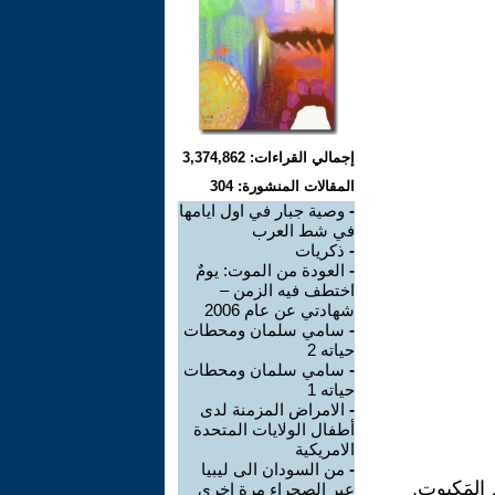
إجمالي القراءات: 3,374,862
المقالات المنشورة: 304
-
وصية جبار في اول ايامها
في شط العرب
-
ذكريات
-
العودة من الموت: يومٌ
اختطف فيه الزمن –
شهادتي عن عام 2006
-
سامي سلمان ومحطات
حياته 2
-
سامي سلمان ومحطات
حياته 1
-
الامراض المزمنة لدى
أطفال الولايات المتحدة
الامريكية
-
من السودان الى ليبيا
 المَكبوت.
عبر الصحراء مرة اخرى