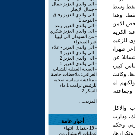
-
الى والدي العزيز جمال
مال النفط وسط
-
جمال الايجاز
فط. وهذا
-
الى والدي العزيز رفاق
-
التوحد 1
رفض الامن
-
الى والدي العزيز رعد
-
الى والدي العزيز شكري
د الكريم
-
من السودان الى ليبيا
ى للزعيم
عبر الصحراء
-
الى والدي العزيز - علاء
عر ظهرا،
-
الى والدي العزيز 3
تسائلا عن
-
الى والدي العزيز 2
-
الى والدي العزيز 1
اس كبير،
-
الصحة العقلية للشباب
ها. وكانت
العراقي: ملاحظات خاصة
-
مناقشة سياسة صحية
لكنهم لم
للرئيس ترامب 1 داء
وجماعته.
السكر 2
المزيد.....
ب والاكل
حك، ودارت
أخبار عامة
رني وحكم
-
19 جثمانا.. انتهاء
وتكرارها،
عمليات الانتشال من