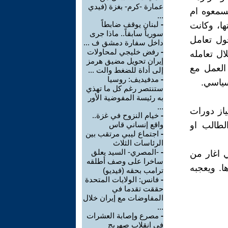
عمارة -كرم- بغزة (فيدي
يسمعوه ام
...
-
لبنان يوقف ضابطاً
ها، وكانت
سورياً سابقاً.. ماذا جرى
اخوة حول تعامل
داخل سفارة دمشق ف ...
-
رفض خليجي لمحاولات
ال تعامله
إيران تحويل مضيق هرمز
 ومهارات العمل مع
إلى أداة للضغط والت ...
-
مدفيديف: روسيا
سياسي.
ستنتصر رغم كل ما تهذي
به رئيسة المفوضية الأور
...
ياز دورات
-
خيام النزوح في غزة..
لطالب او
واقع إنساني قاس
-
اجتماع ليبي مرتقب بين
الرئاسات الثلاث
-
-المصري- السيد يعلق
ي اغار من
ساخرا على وصف أطلقه
. ويعجبه
ترامب بحقه (فيديو)
-
فانس: الولايات المتحدة
حققت تقدما في
المفاوضات مع إيران خلال
...
-
مصرع وإصابة العشرات
في انقلاب صهريج