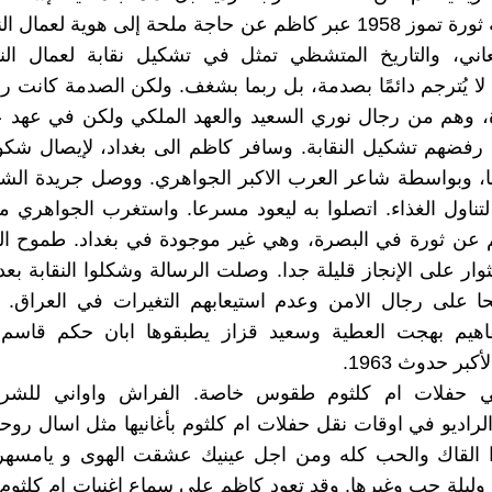
وفي لحظة ثورة تموز 1958 عبر كاظم عن حاجة ملحة إلى هوية لع
اني، والتاريخ المتشظي تمثل في تشكيل نقابة لعمال الن
ا يُترجم دائمًا بصدمة، بل ربما بشغف. ولكن الصدمة كانت 
 وهم من رجال نوري السعيد والعهد الملكي ولكن في عهد عب
رفضهم تشكيل النقابة. وسافر كاظم الى بغداد، لإيصال شكو
، وبواسطة شاعر العرب الاكبر الجواهري. ووصل جريدة الشا
تناول الغذاء. اتصلوا به ليعود مسرعا. واستغرب الجواهري م
عن ثورة في البصرة، وهي غير موجودة في بغداد. طموح الن
ثوار على الإنجاز قليلة جدا. وصلت الرسالة وشكلوا النقابة بعد
ا على رجال الامن وعدم استيعابهم التغيرات في العراق. و
فاهيم بهجت العطية وسعيد قزاز يطبقوها ابان حكم قاسم 
بر حدوث 1963.
لي حفلات ام كلثوم طقوس خاصة. الفراش واواني للشر
لراديو في اوقات نقل حفلات ام كلثوم بأغانيها مثل اسال رو
غدا القاك والحب كله ومن اجل عينيك عشقت الهوى و يامسه
ى وليلة حب وغيرها. وقد تعود كاظم على سماع اغنيات ام كلثوم 