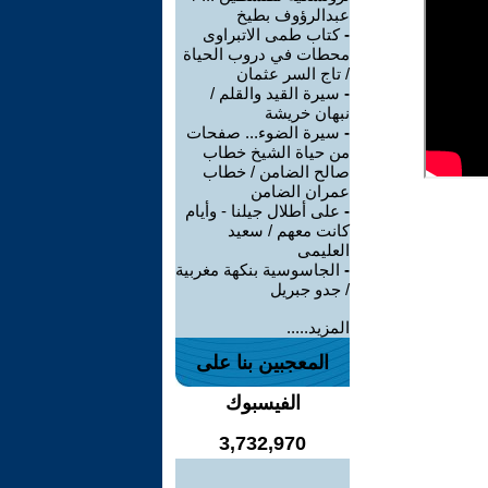
عبدالرؤوف بطيخ
-
كتاب طمى الاتبراوى
محطات في دروب الحياة
/ تاج السر عثمان
-
سيرة القيد والقلم /
نبهان خريشة
-
سيرة الضوء... صفحات
من حياة الشيخ خطاب
صالح الضامن / خطاب
عمران الضامن
-
على أطلال جيلنا - وأيام
كانت معهم / سعيد
العليمى
-
الجاسوسية بنكهة مغربية
/ جدو جبريل
المزيد.....
المعجبين بنا على
الفيسبوك
3,732,970