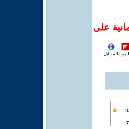
انية على
يبورد
الموبايل