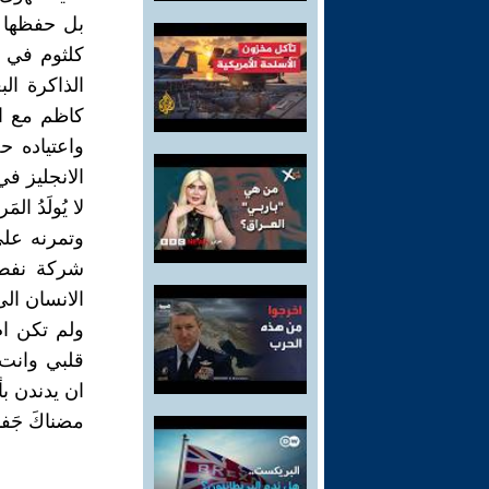
بل حفظها ع
كلثوم في ال
كاظم مع ال
الانجليز ف
لا يُولَدُ ال
وتمرنه على
شركة نفط 
الانسان ال
ولم تكن ام
قلبي وانت 
ان يدندن بأ
مضناكَ جَفاهُ م