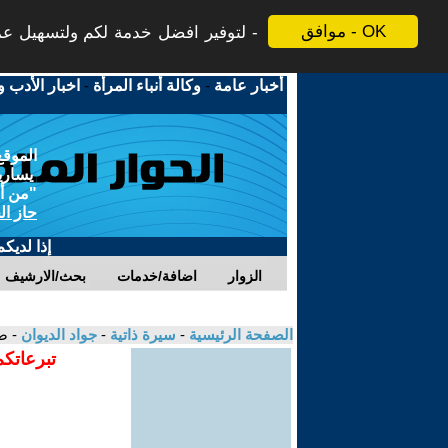
موافق - OK
لتوفير افضل خدمة لكم ولتسهيل عملي
أخبار عامة
-
وكالة أنباء المرأة
-
اخبار الأدب و
الموقع
يسارية
"من أج
حاز ال
إذا لديك
الزوار
اضافة/خدمات
بحث/الارشيف
الصفحة الرئيسية
-
سيرة ذاتية
-
جواد الديوان
- ص
تبرعاتكم