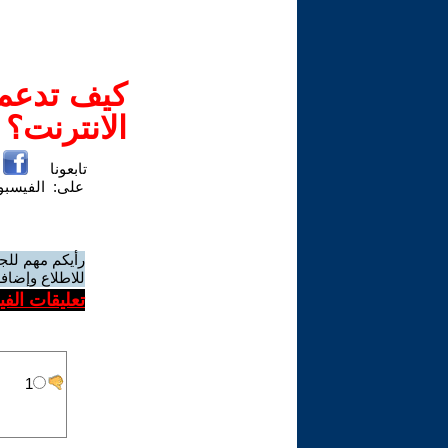
كيف تدعم-
الانترنت؟
تابعونا
على:
الفيسب
رأيكم مهم للج
للاطلاع وإضافة
تعليقات الف