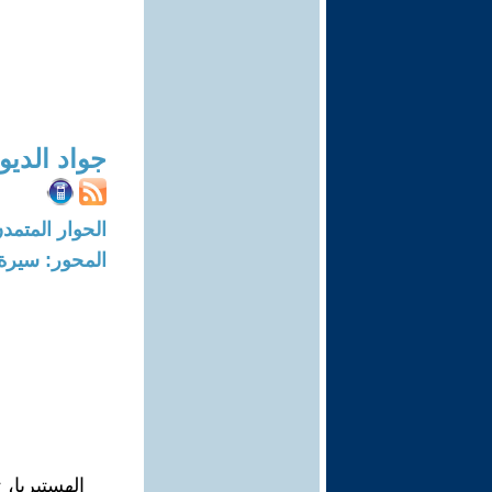
جواد الديو
الحوار المتمدن-العدد: 8454 - 5
المحور: سيرة 
الهستيريا، 