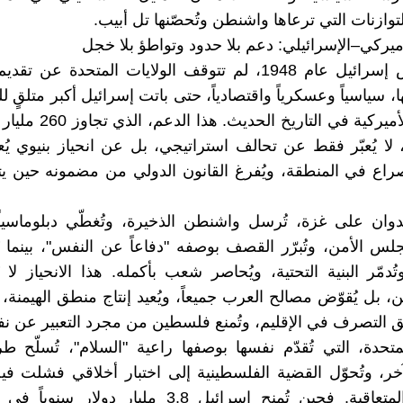
لتوازنات التي ترعاها واشنطن وتُحصّنها تل أبيب.
أميركي–الإسرائيلي: دعم بلا حدود وتواطؤ بلا خجل
منذ تأسيس إسرائيل عام 1948، لم تتوقف الولايات المتحدة عن
 سياسياً وعسكرياً واقتصادياً، حتى باتت إسرائيل أكبر متلقٍ 
الخارجية الأميركية في التاريخ 
ام 2023، لا يُعبّر فقط عن تحالف استراتيجي، بل عن انحياز بنيوي ي
راع في المنطقة، ويُفرغ القانون الدولي من مضمونه حين يت
ان على غزة، تُرسل واشنطن الذخيرة، وتُغطّي دبلوماسياً
س الأمن، وتُبرّر القصف بوصفه "دفاعاً عن النفس"، بينما ي
تُدمّر البنية التحتية، ويُحاصر شعب بأكمله. هذا الانحياز لا 
، بل يُقوّض مصالح العرب جميعاً، ويُعيد إنتاج منطق الهيمنة، 
 التصرف في الإقليم، وتُمنع فلسطين من مجرد التعبير عن نف
متحدة، التي تُقدّم نفسها بوصفها راعية "السلام"، تُسلّح طرفا
خر، وتُحوّل القضية الفلسطينية إلى اختبار أخلاقي فشلت فيه
الأميركية المتعاقبة. فحين تُمنح إسرائيل 3.8 مليار دو