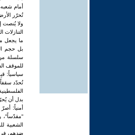
أمام شعبه، 
تُحرّر الأر
ولا يُنصت إ
التنازلات ال
ما يجعل م
بل حجم ال
سلسلة من ا
للموقف ال
سياسياً: ق
تُحدّد سقفا
الفلسطينية.
بدل أن يُحرّ
أمنياً: أصر
"مقدّساً"، 
الشعبية لل
ضدهم، في خ