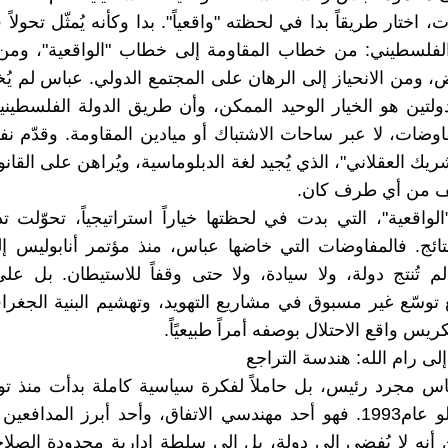
 اختار طريقاً بدا في لحظته "واقعياً". بدا وكأنه يُمثّل تحولاً
لفلسطيني: من خطاب المقاومة إلى خطاب "الواقعية"، ومن 
ض، ومن الانحياز إلى الرهان على المجتمع الدولي. عباس لم يُخ
ولتين هو الخيار الوحيد الممكن، وأن طريق الدولة الفلسطيني
اوضات، لا عبر ساحات الاشتباك أو ميادين المقاومة. وقدّم نف
يك العقلاني"، الذي يُجيد لغة الدبلوماسية، ويُراهن على القان
نف من أي طرف كان.
واقعية"، التي بدت في لحظتها خياراً استراتيجياً، تحوّلت تدر
تائج. فالمفاوضات التي خاضها عباس، منذ مؤتمر أنابوليس إ
 تُنتج دولة، ولا سيادة، ولا حتى وقفاً للاستيطان. بل ع
توسّع غير مسبوق في مشاريع التهويد، وتهشيم البنية الجغرا
كريس واقع الاحتلال بوصفه أمراً طبيعيًاً.
لى رام الله: هندسة التراجع
س مجرد رئيس، بل حاملاً لفكرة سياسية كاملة بدأت منذ تو
اتفاق أوسلو عام1993. فهو أحد مهندسي الاتفاق، وأحد أبرز المداف
ن أنه لا يُفضي إلى دولة، بل إلى سلطة إدارية محدودة الصلاحي