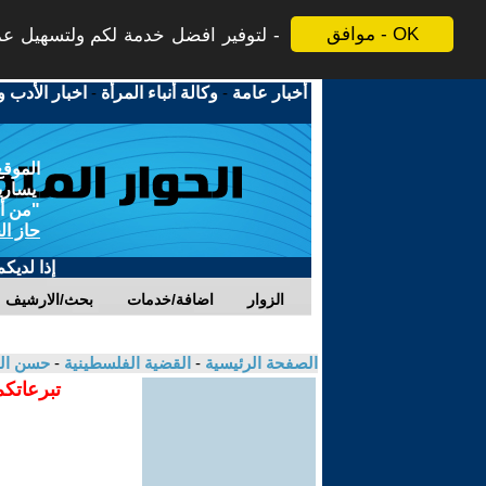
موافق - OK
لتوفير افضل خدمة لكم ولتسهيل عملي
أخبار عامة
-
وكالة أنباء المرأة
-
اخبار الأدب و
الموقع
يسارية
"من أج
حاز ال
إذا لديك
الزوار
اضافة/خدمات
بحث/الارشيف
الصفحة الرئيسية
-
القضية الفلسطينية
-
حسن ال
تبرعاتكم