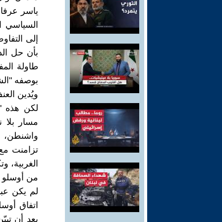
ياسر عرفات،
السياسي ا
إلى التفاو
بأن حل الد
طاولة المف
بوصفه "الشر
ويُدين الع
لكن هذه "ال
مسار بلا ن
واشنطن، لم
تزامنت مع 
الغربية، وت
من أوسلو إ
لم يكن عبا
بعد أن تبيّ