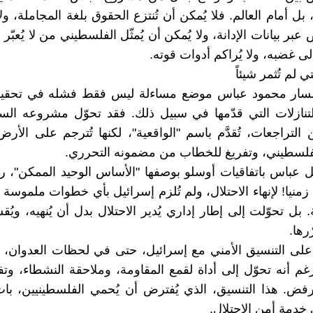
بل أمام العالم. فلا يُمكن أن تُنتزع الحقوق بلغة المجاملة، ول
ض عبر بيانات الإدانة، ولا يُمكن أن يُمثّل الفلسطيني من لا يُعبّ
لى غضبه، ولا يُراكم أدوات قوته.
تي لم تُثمر شيئاً
سار محمود عباس موضع مساءلة ليس فقط فشله في تحقيق
تنازلات التي قدّمها في سبيل ذلك. فقد تحوّل مشروعه الس
لتراجعات، تُقدَّم باسم "الواقعية"، لكنها تُترجم على الأ
فلسطيني، وتفريغ للخطاب من مضمونه التحرري.
بِل عباس باتفاقيات أوسلو بوصفها "الأساس الوحيد الممكن"، رغ
ً زمنيا! لإنهاء الاحتلال، ولم تُلزم إسرائيل بأي خطوات ملموسة 
 بل تحوّلت إلى إطار إداري يُدير الاحتلال بدل أن يُنهيه، ويُ
رها.
ّ على التنسيق الأمني مع إسرائيل، حتى في لحظات العدوان، معت
رغم أنه تحوّل إلى أداة لقمع المقاومة، وملاحقة النشطاء، وتفك
رفض. هذا التنسيق، الذي يُفترض أن يُحمي الفلسطينيين، با
دمة أمن الاحتلال.