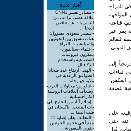
أخبار عامة
 في المزاج
-
مصادر تفسر لـCNN
المواجهة
علاقة غضب ترامب من
فِ قناعته
التسريبات عن تناقص
الذخا ...
ة يمر عبر
-
مصدر سعودي مسؤول:
هناك تنسيق بين الحوثيين
سه للعالم
والميليشيات العراق ...
ون الدولي،
-
علماء -ستانفورد-
يبتكرون فيروسات
اصطناعية باستخدام
يجياً إلى
الذكاء ال ...
-
الهند.. ارتفاع عدد ضحايا
لى لقاءات
الصواعق الرعدية في
لى العكس،
ولاية جهارخاند ...
-
غالوزين: محاولات الغرب
فية للضفة
لإضعاف العلاقات الروسية
الكازاخستانية ...
-
إسلام آباد من الخليج إلى
باب المندب.. باكستان في
قلب البنية ...
قيعه على
-
التحالف يعلن إصابة 11
عين عنه، حتى
مدنياً في هجوم للحوثيين
جنوبي السعودية ...
ات، تُدار