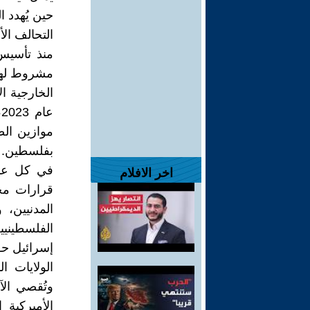
حين يُهدد ا
التحالف ال
مشروط لها،
ع
موازين الص
بفلسطين.
في كل عدو
اخر الافلام
قرارات مجل
المدنيين، و
الفلسطينيين
إسرائيل حق
الولايات ال
وتُقصي الآ