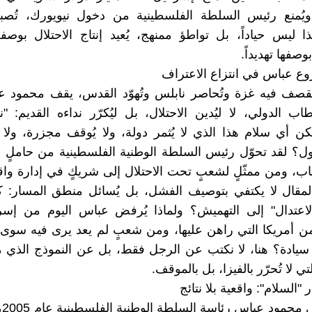
يُمنع رئيس السلطة الفلسطينية من دخول نيويورك، تُصب
 ليس حياداً، بل تواطؤ ممنهج، يُعيد إنتاج الاحتلال بوص
وصفها تهديداً.
 عباس في انتزاع الاعتراف
ُقصف فيه غزة وتُحاصر نابلس وتُهوّد القدس، يقف محمود 
ب الدولي، لا ليُدين الاحتلال، بل ليُكرّر نداءه القديم: 
لكن أي سلام هذا الذي لا يُثمر دولة، ولا يُوقف مجزرة، ولا 
ل؟ لقد تحوّل رئيس السلطة الوطنية الفلسطينية من حاملٍ 
ب، ومن ممثّلٍ لشعبٍ تحت الاحتلال إلى شريكٍ في إدارة واقع
المقال لا يكتفي بتوصيف الفشل، بل يُسائل منطق المسار: 
اعتدال" إلى التهميش؟ ولماذا يُرفض عباس اليوم من إسرا
ن أمريكا التي راهن عليها، ومن شعبٍ لم يعد يرى فيه سوى ظلا
سيادة؟ هنا، لا نكتب عن الرجل فقط، بل عن النموذج الذي م
 لا تُحرّر بالفيزا، بل بالموقف.
"السلام": واقعية بلا نتائج
منذ 