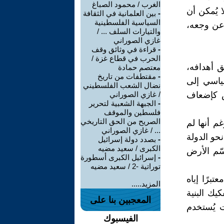
الغرب / محمود الصباغ
ا يُمكن أن
-
بين العلمانية في الثقافة
السياسية الفلسطينية
ر عن وجعه،
والتيارات السلف ... /
غازي الصوراني
-
قراءة في وثائق وقف
الحرب في قطاع غزة /
 أهدافه،
معتصم حمادة
-
مقتطفات من تاريخ
ياسي إلى
نضال الشعب الفلسطيني
رض كإضعاف
/ غازي الصوراني
-
الجبهة الشعبية لتحرير
فلسطين والموقف
الصريح من الحق التاريخي
م أنها لم
... / غازي الصوراني
نحو الدولة
-
بصدد دولة إسرائيل
الكبرى / سعيد مضيه
قسّم الأرض
-
إسرائيل الكبرى أسطورة
توراتية -2 / سعيد مضيه
برًا إياه
المزيد.....
يك البنية
المعجبين بنا على
ت يُستخدم
الفيسبوك