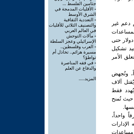
جثامين الفلسط ...
-
الأقليات المدمجة في
الشرق الأوسط
-
التعددية الثقافية
 تقديم دعم غير
والتصنيف الثلاثي للأقليات
في العالم العربي
للمساعدات
-
مآلات التوحش
الحديث. هذا الدعم، الذي تجاوز 260 مليار دولار حتى
الإسرائيلي وعجز السلطة
-
العرب وفلسطين..
ُعيد تشكيل
مسيرة هزائم.. تخاذل أم
علق الأمر
تواطؤ؟
-
في فقه المناصرة
والدفاع عن العلم
، وتُجهض
المزيد.....
ُقتل آلاف
يُهدد فقط
حيث تُمنح
سها.
ً واحداً،
 الإدارات
لار سنوياً في مساعدات