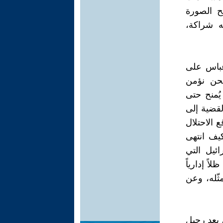
ح الصورة
فه شراكة،
عباس على
"نحن نؤمن
يُمنح حتى
لقضية إلى
 الاحتلال
كيف انتهى
ئيل التي
ً إدارياً
ثّله، وعن
أن تولّى محمود عباس رئاسة السلطة الوطنية الفلسطينية عام 2005، بعد رحيل