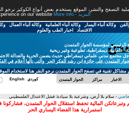
ة التصفح والنشر، الموقع يستخدم بعض أنواع الكوكيز نرجو النق
More info - المزيد
experience on our website
الفن
-
وكالة أنباء اليسار
-
وكالة أنباء العلمانية
-
وكالة أنباء العمال
-
وكا
الاقتصاد
-
اخبار الطب والعلوم
 الرئيسي لمؤسسة الحوار المتمدن
، علمانية، ديمقراطية، تطوعية وغير ربحية
ل مجتمع مدني علماني ديمقراطي حديث يضمن الحرية والعدالة الاجتم
حوار المتمدن على جائزة ابن رشد للفكر الحر والتى نالها أعلام في الفك
م مشاكل تقنية في تصفح الحوار المتمدن نرجو النقر هنا لاستخدام الموقع
كوردي
English
الاخبار
مراكز
الحوار المتمدن
عاصي
- سلام بلا أرض، وشرعية بلا سيادة: فشل الاعتدال الفلسطيني
 وتبرعاتكن المالية تحفظ استقلال الحوار المتمدن، فشاركونا 
استمرارية هذا الفضاء اليساري الحر