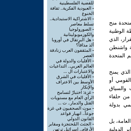
للقضية الفلسطينية
-
العبودية الفكرية.. ثقافة
الخنوع
-
الاشتراكية الاستبدادية..
متحدة منح
تسلط معاصر
-
الصورولوجيا
ة الوطنية
والكوزموبوليتانية
رار، الذي
-
هل البرتقال في أوروبا
ألذ مذاقاً؟
بة واشنطن
-
المثقفون العرب زنادقة
م المتحدة
العصر
-
الأقليات والدولة في
العالم العربي.. التداعيات
والاعتبارات ال ...
الذي يمنح
-
الأقليات في الشرق
القومي أو
الأوسط بين الاعتراف
والإنكار
 والسياق
-
غزة: اختبارٌ لتسامح
من حلفاء
الرأي العام مع مستويات
القتل والدمار.. ت ...
مي بدولة
-
موت الصحفيون في غزة
جوعاً.. انهيار قواعد
القانون الدولي
لعامة، بل
-
الجثث المُحتجزة ومقابر
ر الدولية
الأرقام.. إسرائيل ترتهن