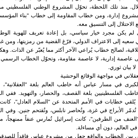
لال. منذ تلك اللحظة، تحوّل المشروع الوطني الفلسطيني 
مشروع إدارة، ومن خطاب المقاومة إلى خطاب "بناء المؤسس
 الاحتلال إلى التنسيق معه.
ل لم يكن مجرد خيار سياسي، بل إعادة تعريف للهوية الوطن
سعيه إلى الاعتراف الدولي، فرّغ القضية من رمزيتها، ومن غ
لاقية، لصالح خطاب يُراعي الآخر أكثر مما يُعبّر عن الذات. وهك
لى عاصمة إدارية، لا عاصمة مقاومة، وتحوّل الخطاب الرسمي
لا بيان ثوري.
قلاني في مواجهة الوقائع الوحشية
لكبرى في مسار عباس أنه خاطب العالم بلغة "العقلانية"، ب
خاطب الفلسطينيين بلغة القصف، والحصار، والتهويد. ففي ا
ُلقي خطابات في الأمم المتحدة عن "السلام العادل"، كانت
 تُدمّر الأبراج في غزة، وتُحاصر نابلس، وتُقتحم جنين. وفي ا
"العنف من الطرفين"، كانت إسرائيل تُمارس عنفاً ممنهجاً، م
في العالم، دون أي مساءلة.
ض بين الخطاب والواقع جعل من مشروع عباس فاقداً للصدقية