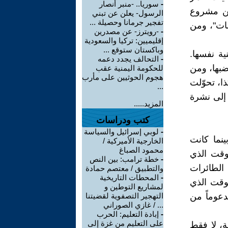
-
سوريا.. -منبر أنصار
من مشروع
الرسول- يعلن عن تبني
تفجير جرمانا وحصيلة ...
ات"، ومن
-
-رويترز- عن مصدرين
إقليميين: تركيا والسعودية
وباكستان ستوقع ...
ية نفسها.
-
التحالف يجدد دعمه
ضبها، ومن
للحكومة اليمنية عقب
هجوم الحوثيين على مأرب
ذا، تحوّلت
...
 إلى نشرة
المزيد.....
كتب ودراسات
-
لوبي إسرائيل والسياسة
ينما كانت
الخارجية الأميركية /
محمود الصباغ
لوقت الذي
-
خطة ترامب: بين النص
 الطائرات
والتطبيق / معتصم حمادة
-
المحطات التاريخية
لوقت الذي
لمشاريع التوطين و
دعوماً من
التهجير التصفوية لقضيتنا
... / غازي الصوراني
-
إبادة التعليم: الحرب
على التعليم من غزة إلى
، لا فقط