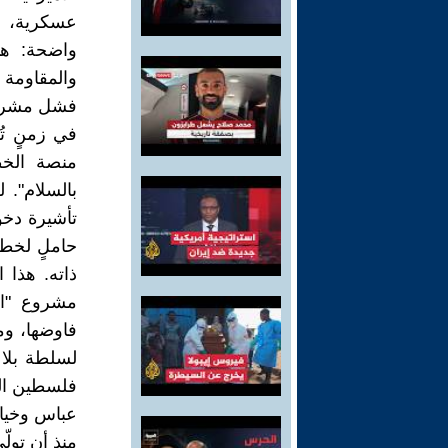
عسكرية، و
واضحة: هذا
والمقاومة ب
فشل مشروع
في زمنٍ ت
منصة الخطا
بالسلام". 
تأشيرة دخو
حاملٍ لخطا
ذاته. هذا 
مشروع "ال
فاوضها، وم
لسلطة بلا 
فلسطين التي
عباس وخيار 