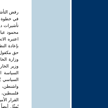
رفض التأشي
في خطوة أث
تأشيرات دخ
محمود عباس
اعتبره الات
بإعادة الن
حق مكفول بم
وزارة الخار
وزير الخار
السياسة ال
السياسي ي
واشنطن، ض
فلسطين، وه
القرار الأم
يُمثّل أيض