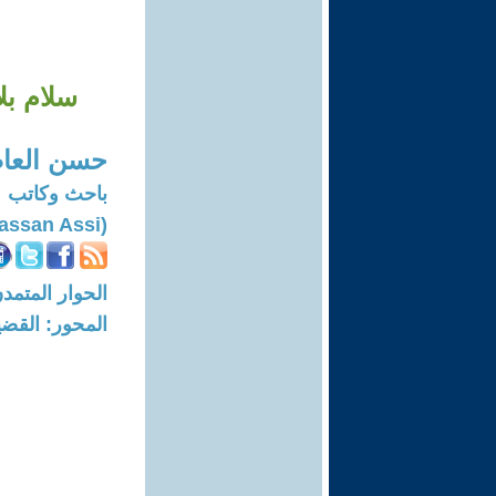
سلام بل
حسن العا
باحث وكاتب
(Hassan Assi)
الحوار المتمدن-العدد: 8452 - 5
المحور: القضي