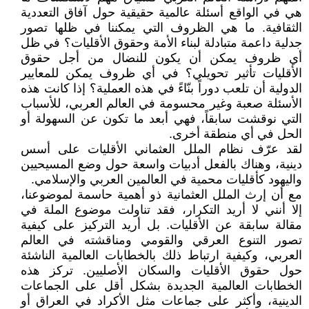
هي في الواقع أسئلة عالمية حقيقية حول آفاق التعددية
الثقافية. ما هي الظروف التي يمكننا في ظلها تصور
جدلية داعمة متبادلة لبناء الأمة وحقوق الأقليات؟ في ظل
أي ظروف يمكن أن يكون للنضال من أجل حقوق
الأقليات تأثير تحويلي؟ في أي ظروف يمكن للمعايير
الدولية أن تلعب دوراً بنّاءً في هذه العملية؟ إذا كانت هذه
الأسئلة صعبة وغير محسومة في العالم العربي، للأسباب
التي نوقشت سابقاً، فهي أبعد ما تكون عن السهولة أو
الحل في أي منطقة أخرى.
لقد عرّف نظام الملل العثماني الأقليات على أسس
دينية، وهناك بالفعل أدبيات واسعة حول وضع المسيحيين
واليهود كأقليات محمية في العالمين العربي والإسلامي.
مع أن إرث الملل العثمانية ذو أهمية حاسمة لموضوعنا،
إلا أنني لا أريد التكرار، فقد تناولت موضوع الملة في
مقالة سابقة عن الأقليات. بل أريد التركيز على كيفية
تصور التنوع العرقي والقومي ومناقشته في العالم
العربي، وكيفية ارتباط ذلك بالخطابات العالمية الناشئة
حول حقوق الأقليات والسكان الأصليين. تركز هذه
الخطابات العالمية الجديدة بشكل أقل على الجماعات
الدينية، وأكثر على جماعات مثل الأكراد في العراق أو