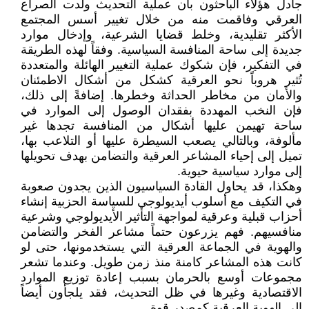
جادل هؤلاء الباحثون بأن عملية التحديث ولّدت الصراع
العرقي وفاقمت منه من خلال تغيير أسس المجتمع
الأكثر تقليدية، وخلط قضايا الشرعية، وإدخال موارد
جديدة إلى ساحة المنافسة السياسية. وفقاً لهذه الطريقة
في التفكير، فإن شكوك عملية التغيير الهائلة والمتعددة
تُثير هروباً نحو العرقية كشكل من أشكال الاطمئنان
والأمان من مخاطر الحداثة وخطرها. إضافةً إلى ذلك،
فإن النخب المهددة بفقدان الوصول إلى الموارد في
ساحة تهيمن عليها أشكال من المنافسة تجدها غير
مألوفة، وبالتالي يصعب السيطرة عليها أو التلاعب بها،
تميل إلى إحياء المشاعر العرقية والتضامن بهدف تحويلها
إلى موارد سياسية حيوية.
وهكذا، قد يحاول القادة السياسيون الذين يجدون صعوبة
في التكيف مع أسلوب أيديولوجي للسياسة الحزبية إنشاء
أحزاب قبلية وعرقية لمواجهة التأثير الأيديولوجي وشرعية
منافسيهم. فهم يزرعون حتماً مشاعر الفخر والتضامن
والهوية في الجماعة العرقية التي يستخدمونها، حتى لو
كانت هذه المشاعر كامنة منذ زمن طويل. وعندما تشعر
مجموعات أوسع بالحرمان بسبب إعادة توزيع الموارد
الاقتصادية وغيرها في ظل التحديث، فقد يلجأون أيضاً
إلى الهوية العرقية كمصدر قوة.