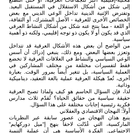
محلية-إقليمية أكبر للجماعات العرقية، أو حتى التطلع
إلى شكل من أشكال الاستقلال في المستقبل البعيد.
وتفترض الإثنية الدينية تداخل الوعي الديني مع بعض
الخصائص الأخرى للعرقية - الأصل المشترك، أو الثقافة،
أو اللغة - مما ينتج عنه شكل من أشكال النشاط العرقي
الذي قد يكون أو لا يكون ذو توجه إقليمي، ولكنه ذو أهمية
سياسية.
من الواضح أن بعض هذه الأشكال العرقية قد تتداخل
وتعزز بعضها البعض. ومع ذلك، ينبغي إدراك أن أسس
الوعي السياسي والنشاط في العلاقات العرقية لا تخضع
فقط لتفسيرات مختلفة من مختلف المشاركين في
العملية السياسية، بل تتغير أيضاً بمرور الوقت. بعبارة
أخرى، تُعدّ هيكلة العرقية عملية بالغة التعقيد، ديناميكية
وذاتية.
لذا، فإن السؤال الحاسم هو كيف ولماذا تصبح العرقية
حقيقة سياسية من حقائق الحياة؟ تُقدّم ثلاث مدارس
فكرية رئيسية إجابات مختلفة على هذا السؤال.
أولاً: النهجان الاقتصادي والعقلاني
ينبع هذان النهجان من عصور سابقة عبر النظريات
الماركسية، التي عُدّلت لاحقاً بنهج إ"ميل دوركهايم"
الاجتماعي. الفكرة الأساسية هي أن عملية التنمية