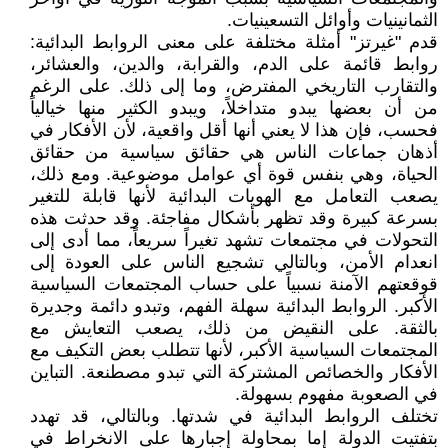
الثمانينيات وأوائل التسعينيات.
قدم "غيرتز" أمثلة مختلفة على معنى الروابط البدائية:
روابط قائمة على الدم، والقرابة، والدين، والعشائر،
والتقارب التاريخي المفترض، وما إلى ذلك. على الرغم
من أن بعضها يبدو متداخلاً، ويبدو الكثير منها خيالياً
فحسب، فإن هذا لا يعني أنها أقل واقعية، لأن الأفكار في
أذهان جماعات الناس هي حقائق سياسية من حقائق
الحياة، وهي بنفس قوة أي عوامل موضوعية. ومع ذلك،
يصعب التعامل مع الهويات البدائية لأنها قابلة للتغير
بسرعة كبيرة وقد تظهر بأشكال مفاجئة. وقد حدثت هذه
التحولات في مجتمعات تشهد تغيراً سريعاً، مما أدى إلى
انعدام الأمن، وبالتالي تشجيع الناس على العودة إلى
قوقعتهم الآمنة نسبياً على حساب المجتمعات السياسية
الأكبر. الروابط البدائية سهلة الفهم، وتبدو دائمة وجديرة
بالثقة. على النقيض من ذلك، يصعب التعايش مع
المجتمعات السياسية الأكبر، لأنها تتطلب بعض التكيف مع
الأفكار والخصائص المشتركة التي تبدو مصطنعة. التباين
في الصعوبة مفهوم بسهولة.
تختلف الروابط البدائية في شدتها. وبالتالي، قد تهدد
بتفتيت الدولة إما بمحاولة إجبارها على الانخراط في