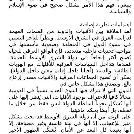
ينبغي، فهم هذا الأمر بشكل صحيح في ضوء الإسلام
والسياسة.
اهتمامات نظرية إضافية
تُعد العلاقة بين الأقليات والدولة من السمات المهمة
لدراسة العرق في الشرق الأوسط. ونظراً للتأخر النسبي
في نشوء الدول في المنطقة وصعوبة مأسستها في
مواجهة تحديات داخلية متعددة، فإن الواقع العرقي للحياة
يُصبح أكثر إلحاحاً في دولة الشرق الأوسط الحديثة.
فعندما تتداخل السياسات العرقية للأقليات مع الهويات
الطائفية والدينية (أحياناً داخل إقليم معين داخل الدولة)،
يمكن أن تُصبح الجماعات العرقية والأقليات مصدر إزعاج
بالغ. ويصدق هذا بشكل خاص في
الدول التي لا يترك فيها التنوع الجديد نسبياً في القومية
مجالاً كافياً للاعتراف بوجود الأقليات، التي يُنظر إليها على
أنها تُشكل تحدياً لسلطة الدولة ليس فقط من خلال ما
تفعله، بل أيضاً بحكم ماهيتها.
على الرغم من أن دولة الشرق الأوسط قد نجت بشكل
مثير للإعجاب، إلا أنها في بيئة قاسية وغير مضيافة، إلا
أنها بعيدة كل البعد عن الأمان. يُشكّل الظهور الأخير