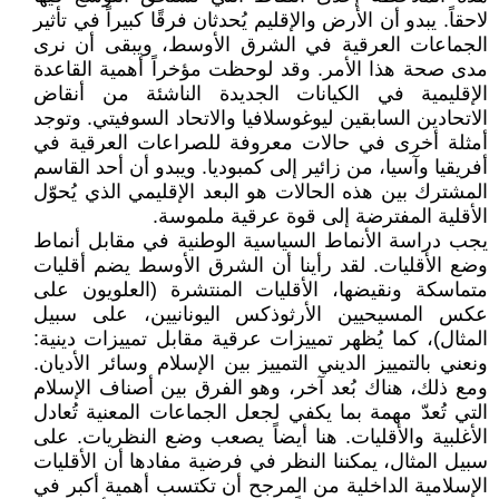
لاحقاً. يبدو أن الأرض والإقليم يُحدثان فرقًا كبيراً في تأثير
الجماعات العرقية في الشرق الأوسط، ويبقى أن نرى
مدى صحة هذا الأمر. وقد لوحظت مؤخراً أهمية القاعدة
الإقليمية في الكيانات الجديدة الناشئة من أنقاض
الاتحادين السابقين ليوغوسلافيا والاتحاد السوفيتي. وتوجد
أمثلة أخرى في حالات معروفة للصراعات العرقية في
أفريقيا وآسيا، من زائير إلى كمبوديا. ويبدو أن أحد القاسم
المشترك بين هذه الحالات هو البعد الإقليمي الذي يُحوّل
الأقلية المفترضة إلى قوة عرقية ملموسة.
يجب دراسة الأنماط السياسية الوطنية في مقابل أنماط
وضع الأقليات. لقد رأينا أن الشرق الأوسط يضم أقليات
متماسكة ونقيضها، الأقليات المنتشرة (العلويون على
عكس المسيحيين الأرثوذكس اليونانيين، على سبيل
المثال)، كما يُظهر تمييزات عرقية مقابل تمييزات دينية:
ونعني بالتمييز الديني التمييز بين الإسلام وسائر الأديان.
ومع ذلك، هناك بُعد آخر، وهو الفرق بين أصناف الإسلام
التي تُعدّ مهمة بما يكفي لجعل الجماعات المعنية تُعادل
الأغلبية والأقليات. هنا أيضاً يصعب وضع النظريات. على
سبيل المثال، يمكننا النظر في فرضية مفادها أن الأقليات
الإسلامية الداخلية من المرجح أن تكتسب أهمية أكبر في