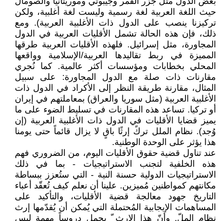
بعض الدول مثل جزر القمر وجيبوتي وموريتانيا والصومال
حيث اللغة العربية لغة رسمية وليست لغة أغلبية، ولكن
تركيزنا ينصب على الدول ذات الأغلبية العربية). ومع
ذلك، فإن هذه الحالة تشمل الأقليات العربية في الدول
المجاورة، مثل إسرائيل. فلهذه الأقليات العربية طرقها
المميزة في ربط تقاليدها العربية/الإسلامية وواقعها
المحلي بخطابات ومؤسسات أكثر عالمية. كما نُجري
مقارنات ذات صلة مع الدول المجاورة: على سبيل
المثال، مقارنة طريقة النظر إلى الأكراد في الدول ذات
الأغلبية العربية (مثل سوريا والعراق) بمعاملتهم في إيران
أو تركيا. تساعد هذه المقارنات في تسليط الضوء على ما
يميز قضايا الأقليات في الدول ذات الأغلبية العربية (إن
وُجد). نظام الملل تركً إرثًا باقٍ لا يزال قائماً حتى يومنا
هذا يؤثر على الوحدة الوطنية.
عند تناول قضية حقوق الأقليات اليوم، من الضروري فهم
هذه الخلفية لتجنب الاستراتيجيات - بما في ذلك
الاستراتيجيات الدولية حسنة النية - التي ستُعزز ببساطة
مكانتهم كمواطنين مُميزين. علينا أن نعلم كيف تُعقّد أعباء
التاريخ جهود معالجة قضية الأقليات، والتأكيد على
المساهمات الإيجابية المُحتملة التي يُمكن أن يُقدّمها إرث
نظام المِلّ. وأنّ هذا الإرث ّ يحمل دروساً مهمة ليس