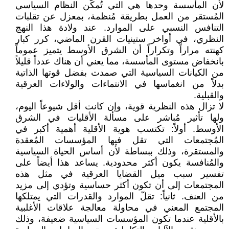
لأن المأسسة وحدها هي التي تُمكّن النظام السياسي
المُستقر من العمل بطريقة مُنظمة، بمعزل عن تقلبات
التنافس النسبي على الموارد. عند ولادة هذا النهج
النظري، في أواخر ستينيات القرن الماضي، كرر كبار
كهنته مراراً وتكراراً أن الشرق الأوسط يتميز عموماً
بانخفاض مستوى المأسسة، مما يعني أن هناك عدداً قليلاً
من الكيانات السياسية التي صمدت بفضل قوتها الذاتية
بدلاً من انغماسها في الانتماءات والولاءات العرقية
والقبلية.
لا تزال هذه النظرية قوية، وإن كانت أقل شيوعاً اليوم،
ولها تأثير مُباشر على مسألة الأقليات في الشرق
الأوسط. أولاً: تكتسب هوية الأقلية أهمية أكبر في
المُجتمعات التي تقل فيها المؤسسات المُعقدة
والمستقرة، وذلك ببساطة لأن أساس الحياة السياسية
والمُنافسة يكون أكثر محدودية. يساعد هذا أيضاً على
تفسير سبب ميل القضايا العرقية في مثل هذه
المجتمعات إلى أن تكون أكثر حساسية وتؤدي إلى مزيد
من العنف. ثانياً: تقلّ الموارد والقدرات التي يمتلكها
المجتمع المعني في محاولة معالجة علاقات الأغلبية
بالأقلية عندما تكون المؤسسات السياسية ضعيفة، وذلك