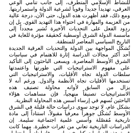
للنشاط الإسلامي المتطرف، إلى جانب تنامي الوعي
العرقي، تهديداً جديداً وقوياً لشرعية الدولة واستمراريتها.
ومع ذلك، فقد أظهرت هذه الدول، حتى الآن، درجة عالية
من العزيمة والمهارة في احتواء هذا التهديد القوي. بل إن
ردود الفعل على التحديات الأخيرة تُشير مجدداً إلى
مأسسة الدولة الشرق أوسطية كحقيقة مؤثرة للغاية في
التاريخ السياسي المعاصر للمنطقة.
تُشكّل المواجهة بين الدولة والتحديات العرقية الجديدة
أحد أكثر مجالات الدراسة إثارة للاهتمام في سياسات
الشرق الأوسط المعاصرة. ويسعى الباحثون إلى التأكيد
على مفهوم الاستراتيجيات التي طورتها واعتمدتها
سلطات الدولة تجاه الأقليات، والاستراتيجيات التي
تستخدمها الأقليات تجاه الأنظمة والدول. ورغم أنه لا
يزال من السابق لأوانه محاولة تصنيف هذه
الاستراتيجيات تصنيفاً منهجياً، فإن مساهمات هؤلاء
الباحثين تُسهم في إرساء أسس هذه المحاولة النظرية.
بشكل عام، لا توجد سوى دراسات حالة قليلة في الشرق
الأوسط تُشكّل جوهراً معرفياً مقبولاً، استناداً إلى مادة
تاريخية مُفصّلة وأسس علمية اجتماعية سليمة. إن
الدراسات التاريخية تعاني من ثغرات خطيرة. مهما كانت