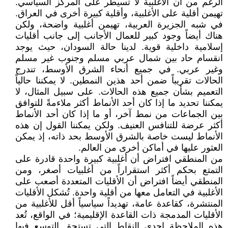
الرغم من أن الأغلبية لا تسيطر على المركز السياسي.
تهيمن أقلية على الأغلبية، وأقلية كبيرة أخرى في العراق.
في شبه الجزيرة العربية، تهيمن أغلبية واضحة، ولكن
هناك أيضاً وجود كبير للعمال الأجانب إلى جانب أقليات
إسلامية داخلية قوية. لدينا حالة السودان، حيث يوجد
انقسام حاد بين شمال عربي مسلم وجنوب غير مسلم
وغير عربي. في جميع أنحاء الشرق الأوسط، تندرج
الحالات تقريباً ضمن أحد هذين النمطين. لا يمكننا حالياً
التعميم بشأن جميع هذه الحالات. على سبيل المثال، لا
يمكننا تحديد ما إذا كان أحد الأنماط أكثر ملاءمةً للتوافق
بين الجماعات من نمط آخر، أو ما إذا كان أحد الأنماط
أكثر عرضة للتنافس العنيف. ولكن يمكننا القول إن هذه
الأنماط ليست خاصة بالشرق الأوسط بحد ذاته، إذ يمكن
العثور عليها في أماكن أخرى من العالم.
من المنطقي افتراض أن أغلبية كبيرة واحدة قادرة على
التمتع بحكم أكثر استقراراً من أغلبيات أصغر، ومن
المنطقي أيضاً افتراض أن الأقليات المتعددة أصعب على
الأغلبية في التعامل معها من أقلية واحدة. تُشكل الأقليات
المنتشرة، كقاعدة عامة، تهديداً سياسياً أقل للأغلبية من
الأقليات المدمجة ذات القاعدة الإقليمية؛ في الواقع، تُعد
هذه الملاحظة إحدى النقاط التي تستحق التوسع فيها