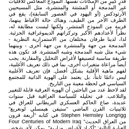
قدرٍ كبيرٍ من الإمكانات نفسها. النموذج المعاكس للأقليات
غير المدمجة أو المشتتة والمنتشرة، مثل المسيحيين
الأرثوذكس (أو اليهود في العصور السابقة)، يقع في
الطرف الآخر من الطيف، وهناك حالة الأقباط بينهما،
قريبة من النموذج المنتشر، ولكنها ليست مطابقة له،
نظراً لأعدادهم الأكبر وتركزاتهم الديموغرافية الجزئية.
لذا، لدينا طرفان مختلفان من الاستمرارية النظرية -
المدمجة من جهة والمنتشرة من جهة أخرى - وبينهما
شيء مثل شبه المدمجة وشبه المنتشرة. قد تكون هذه
طريقة مناسبة لتصنيفها لأغراض التحليل والمقارنة. يجب
أيضاً مراعاة متغيرات أخرى، بما في ذلك تعريف الأغلبية،
لفهم ماهية الأقلية بشكل أفضل. فإن تعريف الأغلبية
ليس دائمًا ثابتاً، بل يعتمد على الهوية الذاتية للمجتمع
السياسي في لحظة معينة من التاريخ.
لقد لاحظ عدد من الباحثين أن الهوية العرقية قابلة للتغيير
والتلاعب. في تحليله للسياسة العراقية قبل سنوات
عديدة، صاغ الحاكم العسكري البريطاني للعراق في
ثلاثينيات القرن الماضي "ستيفن هيمسلي لونغريغ"
Stephen Hemsley Longrigg في كتابه "أربعة قرون
من العراق الحديث" Four Centuries of Modern Iraq
العبارة التالية: "أكراد لأغراض وزارية". يمكن لأي شخص