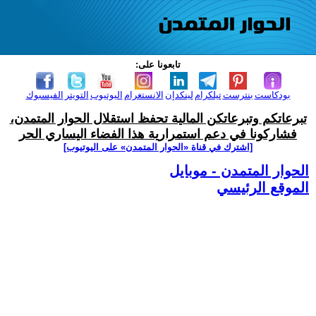
تابعونا على:
بودكاست
بنترست
تيلكرام
لينكدإن
الانستغرام
اليوتيوب
التويتر
الفيسبوك
تبرعاتكم وتبرعاتكن المالية تحفظ استقلال الحوار المتمدن،
فشاركونا في دعم استمرارية هذا الفضاء اليساري الحر
[اشترك في قناة ‫«الحوار المتمدن» على اليوتيوب]
الحوار المتمدن - موبايل
الموقع الرئيسي