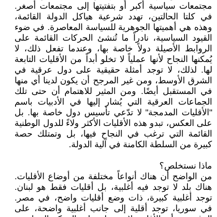
مجتمعات سياسية أكبر أو بتفتيتها إلى مجتمعات أصغر.
في كلتا الحالتين، تهدد شرعية هياكل الدولة القائمة،
وهذه هي أهميتها الجوهرية للسياسة المعاصرة. في ضوء
القيود السياسية، نادراً ما تُنشئ الحركات القائمة على
الروابط الأصيلة دولاً خاصة بها، وعندما تفعل ذلك، لا
يُمكنها النجاح لأنها عملياً لا تخلو أبداً من الأقليات التابعة
لها. لذلك، لا توجد أمثلة حقيقية على دول عرقية في
الشرق الأوسط، ومن غير المرجح أن يكون لدينا أي منها
في المستقبل أيضًا. ومن المثير للاهتمام أن حتى تلك
الجماعات العرقية التي يُشار إليها في الأدبيات باسم
"الأقليات المدمجة" لا تدّعي تأسيس دول خاصة بها. بل
على العكس، تبدو هذه الأقليات الأكثر ولاءً للدول الوطنية
القائمة التي ترغب في النجاح فيها، بل وتمتلك حصة
كبيرة من السلطة الكامنة في آلية الدولة.
ماذا نستخلص؟
من الواضح أن هناك أنواعاً مختلفة من أوضاع الأقليات.
هناك بلد لا توجد فيه أغلبية، بل أقليات فقط هو لبنان.
توجد أغلبية كبيرة، ذات وضع أقليات واضح، في مصر.
في سوريا، توجد أقلية إلى جانب أغلبية واضحة، على