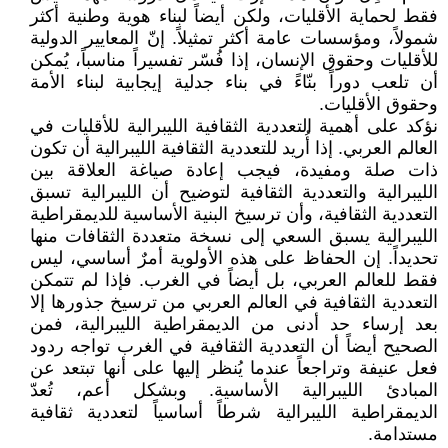
فقط لحماية الأقليات، ولكن أيضاً لبناء هوية وطنية أكثر
شمولاً، ومؤسسات عامة أكثر تمثيلاً. إنّ المعايير الدولية
للأقليات وحقوق الإنسان، إذا فُسّر تفسيراً مناسباً، يُمكن
أن تلعب دوراً بنّاءً في بناء جدلية إيجابية لبناء الأمة
وحقوق الأقليات.
نؤكد على أهمية التعددية الثقافية الليبرالية للأقليات في
العالم العربي. إذا أُريد للتعددية الثقافية الليبرالية أن تكون
ذات صلة ومفيدة، فيجب إعادة صياغة العلاقة بين
الليبرالية والتعددية الثقافية لتوضيح أن الليبرالية تسبق
التعددية الثقافية، وأن ترسيخ البنية الأساسية للديمقراطية
الليبرالية يسبق السعي إلى نسخة متعددة الثقافات منها
تحديداً. إن الحفاظ على هذه الأولوية أمرٌ أساسي، ليس
فقط للعالم العربي، بل أيضاً في الغرب. فإذا لم تتمكن
التعددية الثقافية في العالم العربي من ترسيخ جذورها إلا
بعد إرساء حد أدنى من الديمقراطية الليبرالية، فمن
الصحيح أيضاً أن التعددية الثقافية في الغرب تواجه ردود
فعل عنيفة وتراجعاً عندما يُنظر إليها على أنها تبتعد عن
المبادئ الليبرالية الأساسية. وبشكل أعم، تُعدّ
الديمقراطية الليبرالية شرطاً أساسياً لتعددية ثقافية
مستدامة.