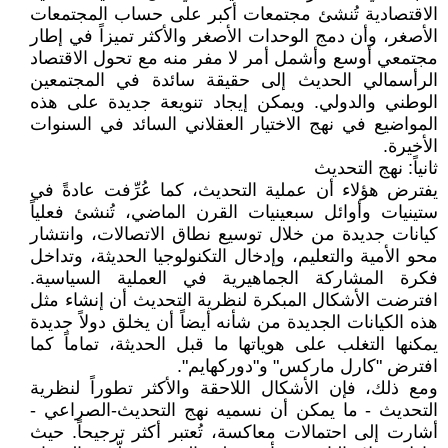
الاقتصادية تُنشئ مجتمعات أكبر على حساب المجتمعات
الأصغر، وأن دمج الوحدات الأصغر والأكثر تميزاً في إطار
مجتمعي أوسع وأشمل أمر لا مفر منه مع تحول الاقتصاد
الرأسمالي الحديث إلى حقيقة سائدة في المجتمعين
الوطني والدولي. ويمكن إيجاد تنويعة جديدة على هذه
المواضيع في نهج الاختيار العقلاني السائد في السنوات
الأخيرة.
ثانياً: نهج التحديث
يفترض هؤلاء أن عملية التحديث، كما عُرِّفت عادةً في
ستينيات وأوائل سبعينيات القرن الماضي، تُنشئ فعلياً
كيانات جديدة من خلال توسيع نطاق الاتصالات، وانتشار
محو الأمية والتعليم، وإدخال التكنولوجيا الحديثة، وتداخل
فكرة المشاركة الجماهيرية في العملية السياسية.
افترضت الأشكال المبكرة لنظرية التحديث أن إنشاء مثل
هذه الكيانات الجديدة من شأنه أيضاً أن يخلق دولاً جديدة
يمكنها التغلب على هوياتها ما قبل الحديثة، تماماً كما
افترض "كارل ماركس" و"دوركهايم".
ومع ذلك، فإن الأشكال اللاحقة والأكثر تطوراً لنظرية
التحديث - ما يمكن أن نسميه نهج التحديث-الصراعي -
أشارت إلى احتمالات معاكسة، تُعتبر أكثر ترجيحاً. حيث