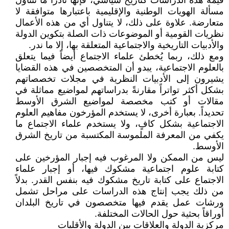
قيمة هذه الدراسات كتاريخ سياسي، فإنها نادراً ما تتناول
مسألة الهويات الوطنية والإقليمية باعتبارها متوافقة لا
متعارضة. علاوة على ذلك، لا يتناول أي من هذه الأعمال
نظريات القومية أو الموضوعات ذات الصلة بتكوين الدولة
والأدبيات التاريخية والاجتماعية المتعلقة بها، إلا ما ندر.
ومع ذلك، ربما يُخطئ علماء الاجتماع أيضاً فيما يتعلق
بالعلوم الاجتماعية، يبدو أن المتخصصين في هذه القضايا
يشيرون إلى الأدبيات النظرية في مجلات تخصصاتهم
بشكل أكثر تواتراً مقارنةً بدراساتهم لمواضيع مماثلة في
مقالات أو كتب مخصصة لمواضيع الشرق الأوسط
تحديداً. بعبارة أخرى، لا يستخدم المؤرخون مفاهيم العلوم
الاجتماعية بشكل كافٍ، ولا يستخدم علماء الاجتماع ما
يكفي من المعرفة الملموسة المكتسبة من تاريخ الشرق
الأوسط.
ليس من الممكن ولا المرغوب فيه إجبار المؤرخين على
كتابة علوم اجتماعية مشكوك فيها، أو إجبار علماء
الاجتماع على كتابة تاريخ مشكوك فيه بنفس القدر. بدلاً
من ذلك يجب إنتاج هذه الدراسات على مراحل تشمل
ورشات عمل يقدم فيها متخصصون في تاريخ البلدان
أوراقاً بحثية حول الحالات المختلفة.
مركزية الدولة والعلاقات بين الدولة والأقليات