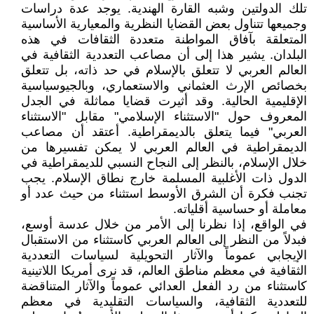
تلك الدولتين وشبه القارة الهندية. يوجد عدة دراسات
وجميعها تتناول بعض القضايا النظرية والمعيارية الأساسية
المتعلقة بآفاق المواطنة متعددة الثقافات في هذه
البلدان. يشير هذا إلى أن مصاعب التعددية الثقافية في
العالم العربي لا تتعلق بالإسلام في حد ذاته، بل تتعلق
بخصائص الإرث العثماني والاستعماري، وبالجيوسياسية
الإقليمية الحالية. وقد أثيرت قضايا مماثلة في الجدل
المعروف حول "الاستثناء الإسلامي" مقابل "الاستثناء
العربي" فيما يتعلق بالديمقراطية. أعتقد أن مصاعب
الديمقراطية في العالم العربي لا يمكن تفسيرها من
خلال الإسلام، بالنظر إلى النجاح النسبي للديمقراطية في
الدول ذات الأغلبية المسلمة خارج نطاق الإسلام. يجب
تجنب فكرة أن الشرق الأوسط استثناء من حيث عدد أو
معاملة أو حساسية أقلياته.
في الواقع، إذا نظرنا إلى الأمر من خلال عدسة أوسع،
فبدلاً من النظر إلى العالم العربي كاستثناء من الاستقبال
الإيجابي عموماً والآثار التحويلية لسياسات التعددية
الثقافية في معظم مناطق العالم، قد نرى أمريكا اللاتينية
كاستثناء من رد الفعل العدائي عموماً والآثار المتناقضة
للتعددية الثقافية، والسياسات التقليدية في معظم