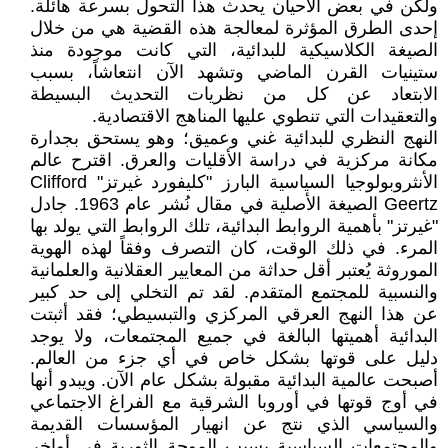
ولكن في بعض الأحيان يحدث هذا التحول بسرعة هائلة.
إحدى الطرق المؤثرة لمعالجة هذه القضية هي من خلال
الصيغة الكلاسيكية للبدائية، التي كانت موجودة منذ
ستينيات القرن الماضي وتشهد الآن انتعاشاً، بسبب
الابتعاد عن كل من نظريات التحديث البسيطة
والتعقيدات التي تنطوي عليها المناهج الاقتصادية.
النهج النظري للبدائية غني وعميق؛ وهو يستحق بجدارة
مكانة مركزية في دراسة الأقليات والعرق. اقترح عالم
الأنثروبولوجيا السياسية البارز "كليفورد غيرتز" Clifford
Geertz الصيغة الأصلية في مقال نُشر عام 1963. جادل
"غيرتز" بأهمية الروابط البدائية، تلك الروابط التي يولد بها
المرء. في ذلك الوقت، كان التصرف وفقاً لهذه الهوية
الموروثة يُعتبر أقل حداثة من المعايير العقلانية والعلمانية
والنسبية للمجتمع المتقدم. لقد تم التخلي إلى حد كبير
عن هذا النهج العرقي المركزي والتبسيطي؛ فقد أثبتت
البدائية أهميتها البالغة في جميع المجتمعات، ولا يوجد
دليل على قوتها بشكل خاص في أي جزء من العالم.
أصبحت عالمية البدائية مقبولة بشكل عام الآن. ويبدو أنها
في أوج قوتها في أوروبا الشرقية مع الفراغ الاجتماعي
والسياسي الذي نتج عن انهيار المؤسسات القديمة
والمجتمعات السياسية بسبب الموجة الثورية في أواخر