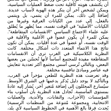
أن يكتشف هويته كأقلية تحت ضغط العمليات السياسية،
ويمكن لشخص آخر أن ينكر هذه الهوية لأسباب عديدة.
إضافةً إلى ذلك، يمكن للمرء أن ينتمي، بل وينتمي
بالفعل، إلى عدد من الكيانات العرقية وغيرها من
الكيانات "الأصلية" في الوقت نفسه، مما يُظهر ما يُطلق
عليه علماء الاجتماع السياسي "الانقسامات المتقاطعة".
يمكن للمرء أن يكون عضواً في الأغلبية والأقلية في
الوقت نفسه، أو عضواً في عدة أقليات. يمكن أن تكون
نتائج هذا الانتماء المتعدد ذات أشكال مختلفة. كانت
النظرية الكلاسيكية في الغرب ترى أن الانقسامات
المتقاطعة مفيدة للمجتمع أساساً لأنها تُحسّن من بعضها
البعض، وبالتالي تُرسي أسس مجتمع أكثر تعددية تتعايش
فيه عناصر ومبادئ تنافسية مختلفة.
وقد تعرضت هذه النظرية للطعن مؤخراً في الغرب،
وبالتأكيد لا يوجد دليل يُذكر يدعمها في الشرق الأوسط.
سيُسارع المحللون إلى إضافة مُتغير آخر، يُشار إليه عادةً
بمستوى المأسسة. تُجادل هذه النظرية بأن أسلوب بناء
المؤسسات (الأحزاب، والنقابات، والأندية، والعمليات
الانتخابية، ومجموعة مُتنوعة من المنظمات الرسمية)
يُحدث فرقاً بالغ الأهمية في الحظوظ السياسية لأي بلد،