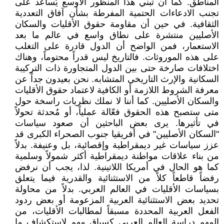
المناطق. كما أن تبني هذا المنظور الأوسع يُساعد على
تجنب الادعاءات الحتمية المفرطة بشأن آفاق التعددية
الثقافية. في حين أن مقاومة حقوق الأقليات والسكان
الأصليين منتشرة على نطاق واسع في عالم ما بعد
الاستعمار، فمن الواضح أن الدول قادرة على التغلب
على هذه الموروثات. فالتاريخ ليس قدراً محتوماً، وهناك
اختلافات صارخة حتى بين الدول المتجاورة ذات التركيبة
السكانية والإرث التاريخي المتشابه. نحن بعيدون جداً عن
معرفة الشروط اللازمة أو الكافية لاعتماد حقوق الأقليات
والسكان الأصليين. كما أننا لا نملك نظريات راسخة حول
متى ستصبح هذه الحقوق فعّالة عملياً، أو مُحدثة تحولاً
في تأثيرها. يرى بعض الباحثين أن صعود سياسات
"السكان الأصليين" في أفريقيا جنوب الصحراء الكبرى قد
عزز سياسات غير ديمقراطية وإقصائية، بل وعنيفة. بدلاً
من بناء علاقات مواطنة ديمقراطية أكثر شمولاً وسلمية
كما هو الحال في أمريكا اللاتينية. لذا، يجب أن نرفض
رفضاً قاطعاً كلاً من الاستثنائية والقدرية فيما يتعلق
بسياسات الأقليات في العالم العربي. بدلاً من محاولة
تحديد بعض الاستثنائية العربية المزعومة أو بعض ردود
الفعل العربية المحددة مسبقاً لمطالبات الأقليات، من
المهم دراسة العالم العربي كسياق مهم لاستكشاف ما