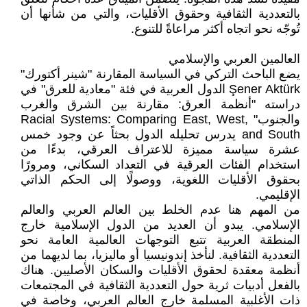
بالتعددية الثقافية وحقوق الأقليات، والتي من شأنها أن
تُوجّه نحو اتجاه أكثر مراعاةً للتنوع.
العالمين العربي والإسلامي
يضع الباحث التركي في السياسة المقارنة "شينر أكتورك"
Şener Aktürk الدول العربية في فئة "معادية للعرق" في
دراسته "أنظمة العرق: مقارنة بين الشرق والغرب
والجنوب" Racial Systems: Comparing East, West,
and South يدرس تحليله الدول بحثاً عن وجود خمس
عشرة سياسة مميزة للاعتراف العرقي، بدءًا من
استخدام الفئات العرقية في التعداد السكاني، ومرورًا
بحقوق الأقليات اللغوية، ووصولًا إلى الحكم الذاتي
الإقليمي.
من المهم هنا عدم الخلط بين العالم العربي والعالم
الإسلامي. يبدو أن العديد من الدول الإسلامية خارج
المنطقة العربية تتبع التوجهات العالمية العامة نحو
التعددية الثقافية. لنأخذ إندونيسيا أو ماليزيا، بما لديهما من
أنظمة معقدة لحقوق الأقليات والسكان الأصليين. هناك
بالفعل أدبيات ثرية حول التعددية الثقافية في المجتمعات
ذات الأغلبية المسلمة خارج العالم العربي، وخاصة في