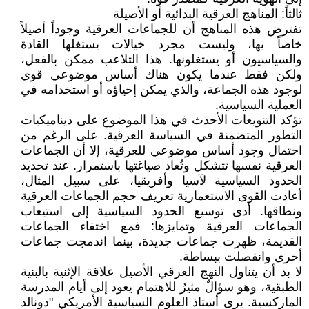
ثالثاً: المناهج العرقية البدائية أو الأصيلة
تفترض هذه المناهج أن للجماعات العرقية وجوداً أصيلاً
خاصاً بها، وليست مجرد خيالات يستغلها القادة
والسياسيون أو يستغلونها. هذا التلاعب ممكن بالفعل،
ولكن فقط عندما يكون هناك أساس موضوعي قوي
لوجود هذه الجماعة، والذي يمكن إحياؤه أو استخدامه في
العملية السياسية.
تؤكد التنويعات الأحدث في هذا الموضوع على ديناميكيات
التطور المتضمنة في السياسة العرقية. على الرغم من
احتمال وجود أساس موضوعي للعرقية، إلا أن الجماعات
العرقية نفسها تتشكل وتُعاد صياغتها باستمرار. عند تحديد
الحدود السياسية لآسيا وأفريقيا، على سبيل المثال،
أعادت القوى الاستعمارية تعريف حجم الجماعات العرقية
ونطاقها. أدى توسيع الحدود السياسية إلى استيعاب
الجماعات العرقية وتمايزها: فمع اختفاء الجماعات
القديمة، ظهرت جماعات جديدة، بينما اندمجت جماعات
أخرى وانفصلت ببساطة.
لا بد أن يتناول النهج العرقي الأصيل علاقة الإثنية بالبنية
الطبقية، وهو سؤالٌ مثيرٌ للاهتمام يعود إلى أيام المدرسة
الماركسية. يرى أستاذ العلوم السياسية الأمريكي "دونالد