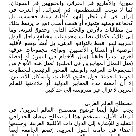
سوريا، والأمازيغ في الجزائر، والجنوبيين في السودان.
كما لا يرغب الفلسطينيون في إسرائيل أو العرب في
إيران في أن يُنظر إليهم كأقلية دينية فحسب، بل
كجماعة وطنية متميزة أو شعب أصلي (مع ما يرتبط بذلك
من مطالبات بالأرض والحكم الذاتي وحقوق لغوية، وما
إلى ذلك)، فكذلك تطالب مجموعات مختلفة داخل الدول
العربية ليس فقط بالتوافق الديني، بل أيضاً بوضع الأقلية
الوطنية أو السكان الأصليين. وتواجه مجموعات عرقية
أخرى تمييزاً طبقياً (مثل الأخدام في اليمن) أو إقصاءً
(مثل العمال المهاجرين في الخليج). تُمثل هذه الأنواع من
المجموعات العرقية والوطنية المحور الرئيسي للخطابات
الدولية الحديثة حول حقوق الأقليات والسكان الأصليين،
إلا أن أهمية هذه المعايير الدولية أو ملاءمتها للعالم
العربي لا تزال غير مدروسة إلى حد كبير.
مصطلح العالم العربي
يجب علينا أيضًا توضيح مصطلح "العالم العربي". في
المقام الأول، نستخدم هذا المصطلح بمعناه الجغرافي
التقليدي للإشارة إلى الدول ذات الأغلبية العربية، وجميعها
أعضاء في جامعة الدول العربية. (تضم الجامعة أيضاً