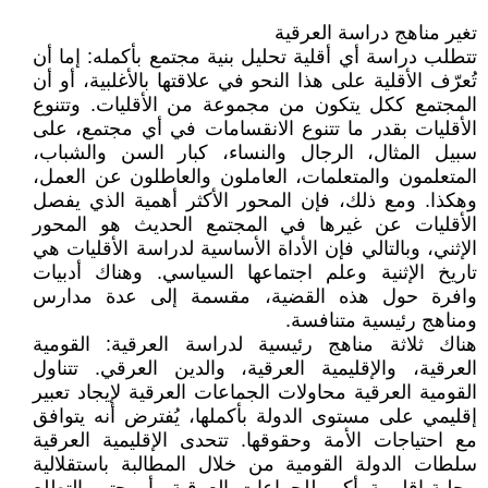
تغير مناهج دراسة العرقية
تتطلب دراسة أي أقلية تحليل بنية مجتمع بأكمله: إما أن
تُعرّف الأقلية على هذا النحو في علاقتها بالأغلبية، أو أن
المجتمع ككل يتكون من مجموعة من الأقليات. وتتنوع
الأقليات بقدر ما تتنوع الانقسامات في أي مجتمع، على
سبيل المثال، الرجال والنساء، كبار السن والشباب،
المتعلمون والمتعلمات، العاملون والعاطلون عن العمل،
وهكذا. ومع ذلك، فإن المحور الأكثر أهمية الذي يفصل
الأقليات عن غيرها في المجتمع الحديث هو المحور
الإثني، وبالتالي فإن الأداة الأساسية لدراسة الأقليات هي
تاريخ الإثنية وعلم اجتماعها السياسي. وهناك أدبيات
وافرة حول هذه القضية، مقسمة إلى عدة مدارس
ومناهج رئيسية متنافسة.
هناك ثلاثة مناهج رئيسية لدراسة العرقية: القومية
العرقية، والإقليمية العرقية، والدين العرقي. تتناول
القومية العرقية محاولات الجماعات العرقية لإيجاد تعبير
إقليمي على مستوى الدولة بأكملها، يُفترض أنه يتوافق
مع احتياجات الأمة وحقوقها. تتحدى الإقليمية العرقية
سلطات الدولة القومية من خلال المطالبة باستقلالية