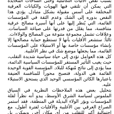
بسبب نقص الآليات التكاملية وحتى الساحات المحايدة
التي يمكن أن تلتقي فيها الهويات والكيانات العرقية
المختلفة على أسس مقبولة بشكل متبادل. يؤدي هذا
النقص بدوره إلى الشك وعدم الثقة في المؤسسات
القائمة، التي يُنظر إليها على أنها أسيرة مصالح عرقية
متنافسة، مما يقلل من قدرتها على صياغة السياسات.
وعلاقات تشمل مجموعة متنوعة من المصالح والولاءات.
ثالثاً: ستشعر الأقليات بأنها لا تستطيع حماية مصالحها إلا
بإنشاء مؤسسات خاصة بها أو الاستيلاء على المؤسسات
القائمة، مما يجعلها موضع شك في نظر الأغلبية.
كل هذه العوامل تؤدي إلى حياة سياسية شديدة التقلب،
حيث يغيب التأثير المستقر للمؤسسات السياسية الدائمة،
مما يؤدي إلى نتائج مُنهكة للبلاد. المؤسسة القوية الوحيدة
القائمة هي الدولة، فتصبح محوراً للمنافسة العنيفة
باعتبارها الكائن المؤسسي الوحيد الذي يستحق الاستيلاء
عليه.
بتحليل بعض هذه الملاحظات النظرية في السياق
الملموس لسياسة الشرق الأوسط، يبدو أنه نظراً لقلة
المؤسسات وبؤر الولاء البديلة في المنطقة، فقد استمر
الصراع العرقي بين الأغلبية والأقليات لفترة أطول، مع
احتمالية أكبر للتقلب من أي مكان آخر، ويمكن، بل