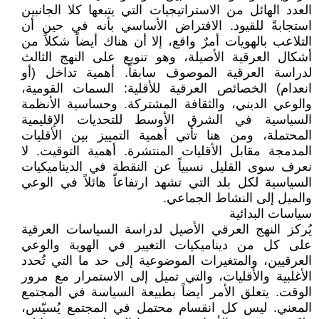
العدد الهائل من الاستراتيجيات التي يتبعها كلا الجانبين
استجابةً للقيود. الافتراض الأساسي بأنه في حين أن
التلاعب بالهويات أمرٌ واقع، إلا أن هناك أيضاً شكلاً من
أشكال العرقية الأصيلة، وهو تنويع على النهج الثالث
لدراسة العرقية الموصوف سابقاً. أهمية تداخل (أو
انعدام) الخصائص العرقية للأقلية: السمات القومية،
والوعي الديني، والثقافة المشتركة. وحساسية الأنظمة
السياسية في الشرق الأوسط للتحديات الإقليمية
المحتملة، ومن هنا تأتي أهمية التمييز بين الأقليات
المدمجة مقابل الأقليات المنتشرة. أهمية التوقيت. لا
نعرف سوى القليل نسبياً عن النقطة في الديناميكيات
السياسية لكل بلد التي تشهد ارتفاعاً هائلاً في الوعي
والميل إلى النشاط الجماعي.
سياسات البدائية
يُركز النهج العرقي الأصيل لدراسة السياسات العرقية
على كل من ديناميكيات التغيير في الهوية والوعي
العرقيين، والمتغيرات الموضوعية إلى حد ما التي تُحدد
الأغلبية والأقليات، والتي تميل إلى الاستمرار مع مرور
الوقت. يتعلق الأمر أيضاً بطبيعة السياسة في المجتمع
المعني. ليس كل انقسام محتمل في المجتمع يُسيّس،