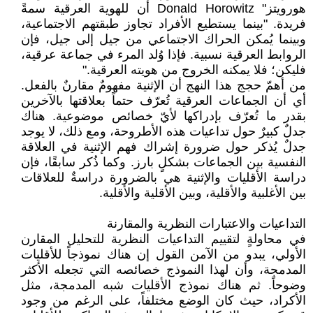
هورويتز" Donald Horowitz أن للهوية العرقية سمةً
فريدة. "بينما يستطيع الأفراد تجاوز طبقتهم الاجتماعية،
وبينما يُمكن الحراك الاجتماعي من جيل إلى جيل، فإن
الروابط العرقية نسبية. فإذا وُلد المرء في جماعة عرقية،
فليكن؛ فلا يمكنه الخروج من هويته العرقية."
من أهمّ حجج هذا النهج أن الإثنية مفهومٌ مقارنٌ بالفعل.
أي أن الجماعات العرقية تُعرّف حتماً بعلاقتها بالآخرين
بقدر ما تُعرّف بإدراكها لأيّ خصائص موضوعية. هناك
جدلٌ كبيرٌ حول تداعيات هذه الأطروحة، ومع ذلك، لا يوجد
جدلٌ يُذكر حول ضرورة إشراك فهم الإثنية في العلاقة
النفسية بين الجماعات بشكلٍ بارز. وكما ذُكر سابقًا، فإن
دراسة الأقليات والإثنية هي بالضرورة دراسةٌ للعلاقات
بين الأغلبية والأقلية، وبين الأقلية والأقلية.
التداعيات والاعتبارات النظرية والمقارنة
في محاولةٍ لتقييم التداعيات النظرية للتحليل المقارن
الأولي، يبدو من الآمن القول إن هناك نموذجاً للأقليات
المدمجة، وأن لهذا النموذج خصائصه التي تجعله الأكثر
وضوحاً. ثم هناك نموذج الأقليات شبه المدمجة، مثل
الأكراد، حيث كان الوضع مختلفاً، على الرغم من وجود