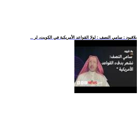
.. بلاقيود : سامي النصف : لولا القواعد الأمريكية في الكويت، لر