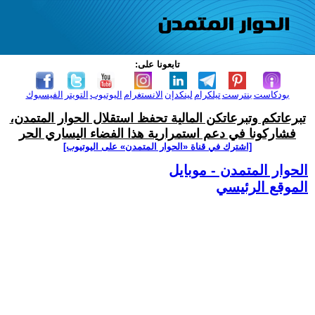
تابعونا على:
بودكاست
بنترست
تيلكرام
لينكدإن
الانستغرام
اليوتيوب
التويتر
الفيسبوك
تبرعاتكم وتبرعاتكن المالية تحفظ استقلال الحوار المتمدن،
فشاركونا في دعم استمرارية هذا الفضاء اليساري الحر
[اشترك في قناة ‫«الحوار المتمدن» على اليوتيوب]
الحوار المتمدن - موبايل
الموقع الرئيسي