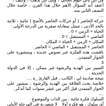
من أين يأتي اليوم الحالي ؟ وإلى أين يذهب ؟ وكيف ؟
أعتقد أنه السؤال الأهم خلال هذا القرن ، خاصة خلال
النصف الثاني منه .
....
حركة الحاضر ( أو حركات الحاضر بالأصح ) ثنائية ، ثلاثية
بالحد الأدنى ، تتمثل بمعادلة صفرية من الدرجة الأولى :
الحياة + الزمن = 0 .
الماضي + المستقبل = 0 .
المكان + الزمن + الحياة = المكان .
الحاضر + المستقبل + الماضي = الحاضر .
ناقشت هذه الفكرة عبر نصوص عديدة ، ومنشورة على
الحوار المتمدن .
3
التمييز بين الهدية والرشوة غير ممكن ، إلا في الدولة
الحديثة .
نتيجة صادمة لي ، الكاتب ، قبل القارئ _ة ....
خلاصة بحث العلاقة بين الهدية والرشوة ، منشور على
الحوار المتمدن قبل أكثر من عشر سنوات كما أتذكر .
....
السلوك فكرة ثنائية ، بين الذات والموضوع .
أي سلوك ، هو فكرة أولا _ لا شعورية في المرحلة الأولى