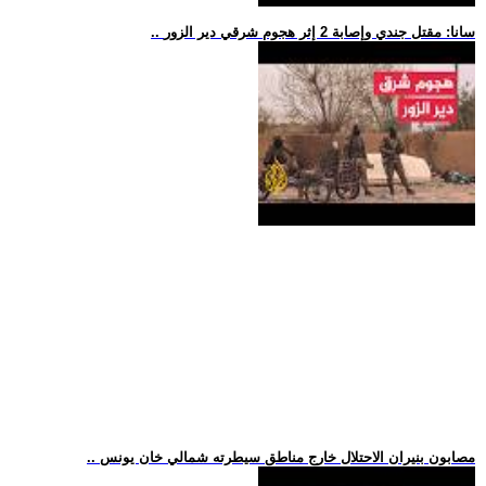
.. سانا: مقتل جندي وإصابة 2 إثر هجوم شرقي دير الزور
.. مصابون بنيران الاحتلال خارج مناطق سيطرته شمالي خان يونس