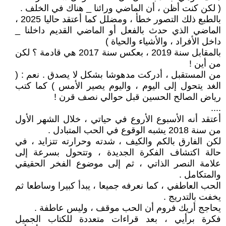
( لكن كنت أظن ، أن الماضي ورائنا _ هناك في الخلف .
بالطبع ذلك التصور خطأ ، ومضلل كما أعتقد حاليا 2025 ،
الماضي الذي حدث بالفعل أو الماضي القديم داخلنا _
داخل الأفراد ، والأشياء والحياة )
بالمقابل سنة 2019 ، بعكس سنة 2017 هي قادمة ؟ لكن
من أين !
من المستقبل ، أدركت مدهوشا بشكل لا يصدق . نعم : (
الغد يتحول إلى اليوم ، واليوم يصير الأمس ) كما كتب
رياض الصالح الحسين قبل حوالي نصف قرن !
....
أعتقد أنه الأسبوع الأروع في حياتي ، خلال الشهر الأول
من سنة 2018 يشبه الوقوع في الحب المتبادل .
لكن الفارق بالكم والكيف ، شدته وحرارته تتزايد ، في
حالة اكتشاف الفكرة الجديدة ، وتتحول بسرعة إلى
علامة النصر الذاتي ، ثم إلى موضوع الفخر الحقيقي
والمتكامل .
الحب العاطفي ، كما نعرفه جميعا ، يبدأ كبيرا وساطعا ثم
يخفت بالتدريج .
يحاجج أريك فروم أن الحب موقف ، وليس عاطفة .
فكرة برأيي ، بعد قراءات متعددة للكتاب الجميل