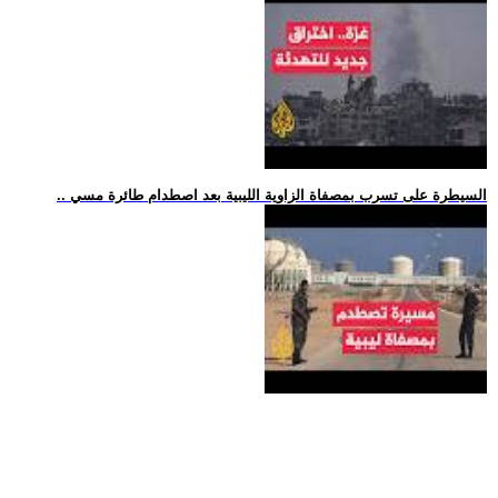
.. السيطرة على تسرب بمصفاة الزاوية الليبية بعد اصطدام طائرة مسي