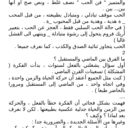
والمتميز " فن الحب " نصف غلط ، ونص صح أو أنها
بين... بين .
الحب موقف تبادلي ، ومتبادل بطبيعته ، من قبل المحب
_ ة هدية ، وهدية من قبل المحبوب _ة .
( في حالة الحب السلبي فقط ، العجز عن الحب ، بتعبير
أريك فروم يتحول إلى رشوة متبادلة _ وينتهي الى الفشل
غالبا )
الحب يتجاوز ثنائية الصدق والكذب ، كما نعرف جميعا .
2
ما الفرق بين الماضي والمستقبل ؟
أول سؤال يشغلني بالفعل لسنوات ، بدأت الفكرة (
المشكلة ) تسعينات القرن الماضي .
( كنت مثل الجميع أعتقد أن حركة الحياة والزمن واحدة ،
وفي اتجاه واحد ، من الماضي إلى المستقبل ومرورا
بالحاضر طبعا ) .
....
فهمت بشكل فجائي أن الفكرة خطأ بالفعل ، والحركة
بين الزمن والحياة جدلية عكسية بطبيعتها . لكن لا نعرف
بعد لماذا ؟ وكيف ؟
وغيرها من الأسئلة الجديدة ، والضرورية جدا :