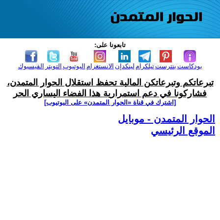
تابعونا على:
بودكاست
بنترست
تيلكرام
لينكدإن
الانستغرام
اليوتيوب
التويتر
الفيسبوك
تبرعاتكم وتبرعاتكن المالية تحفظ استقلال الحوار المتمدن،
فشاركونا في دعم استمرارية هذا الفضاء اليساري الحر
[اشترك في قناة ‫«الحوار المتمدن» على اليوتيوب]
الحوار المتمدن - موبايل
الموقع الرئيسي