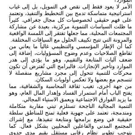
الموارد؟
الأمر لا يعود فقط إلى نقص في التمويل، بل إلى غياب
استراتيجية متماسكة تدمج بين التخطيط والتنفيذ، وتعتمد
على فهم حقيقي لخصوصيات كل مجال جغرافي. كثيراً
ما ظلت السياسات التنموية مركزية، بعيدة عن مشاركة
المجتمعات المحلية، مما جعلها تفتقر إلى اللمسة الواقعية
والمرونة التي تتيح تكييف الحلول مع السياقات المختلفة.
كما أن الإطار المؤسسي والتنظيمي غالباً ما يعاني من
تقاطع الصلاحيات وعدم وضوح المسؤوليات، إضافة إلى
ضعف آليات المتابعة والتقييم، وهو ما يؤدي إلى هدر
الموارد وتأخير الإنجازات. فالبرامج التي تُفترض أن تكون
محركات للتنمية تتحول إلى مجرد مشاريع منفصلة لا
تنسجم مع بعضها ولا تعكس أولويات السكان.
من جهة أخرى، تغيب ثقافة المحاسبة والشفافية، مما
يفتح الباب أمام استمرار الفساد وإهدار المال العام، وهو
ما يزيد الفوارق الاجتماعية ويعمق الاستياء المجالي.
التنمية المجالية الناجحة تستلزم تبني مقاربة متكاملة
ومندمجة، تعتمد على جهوية فعلية تمنح للمناطق سلطة
حقيقية في وضع برامجها ومتابعة تنفيذها، مع إشراك
المجتمع المدني والفاعلين المحليين بشكل فعال. كما
يتوجب تطوير نظام رقابي مستقل يقيم مدى جدوى