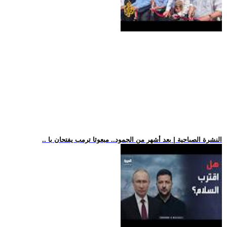
.. النشرة الصباحية | بعد أشهر من الجمود.. مبعوثا ترمب يفتحان با