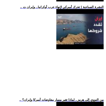
.. النشرة الصباحية | تحرك أميركي لإنهاء حرب أوكرانيا.. وإيران ت
.. من النووي إلى هرمز.. لماذا تغير مسار مفاوضات أميركا وإيران؟