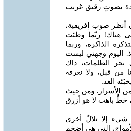
شودة بصوتٍ رقيق غريب
 أنظر صوب إفريقية،
لى هناك! ربّما وطئت
ذكره الذاكرة، وربما
لا. اليوم وجهتي ليست
ى بحر الظلمات، ذاك
ا من قبل، ولا نعرفه
بّئه الغد.
من الأسرار. ومن حيث
ى خطٍّ باهت لا هو أزرق
يء إلا تلالٌ أخرى
أمواج، التي هي أضخم