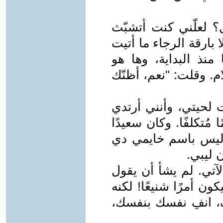
؟ لعلّني كنت أتشبّث
 بارقة الرجاء ما أتيت
 منذ البداية، وها هو
م. وقلت: "نعم، أظنّك
 لحيتي، وأنني أرتدي
ُتكلفًا. وكان سعيدًا
ليس باسم خايمي دي
 ليبي.
تي. لم يشأ أن يقول
ن أمرًا شنيعًا! لكنه
ف، انفِ نفسك بنفسك،