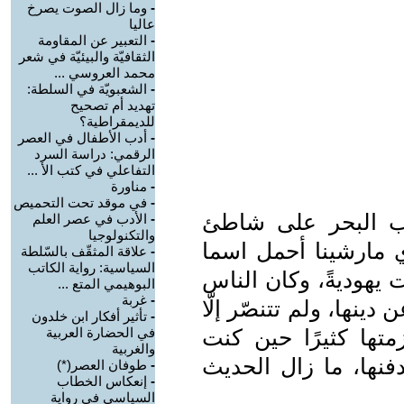
-
وما زال الصوت يصرخ
عاليا
-
التعبير عن المقاومة
الثقافيّة والبيئيّة في شعر
محمد العروسي ...
-
الشعبويّة في السلطة:
تهديد أم تصحيح
للديمقراطية؟
-
أدب الأطفال في العصر
الرقمي: دراسة السرد
التفاعلي في كتب الأ ...
-
مناورة
-
في موقد تحت التحميص
رب البحر على شاطئ
-
الأدب في عصر العلم
والتكنولوجيا
 مارشينا أحمل اسما
-
علاقة المثقّف بالسّلطة
السياسية: رواية الكاتب
 يهوديةً، وكان الناس
البوهيمي المتع ...
-
غربة
 دينها، ولم تتنصّر إلّا
-
تأثير أفكار ابن خلدون
متها كثيرًا حين كنت
في الحضارة العربية
والغربية
فنها، ما زال الحديث
-
طوفان العصر(*)
-
إنعكاس الخطاب
السياسي في رواية