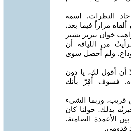
حاد النظرات، اسمه
لقاه مراراً فيما بعد،
راهب خوان بيريز يشير
أيتُ من اللياقة أن
وداع، ولم أحصل سوى
ّ أن أقول لك، يا دون
، فسوف أُقِرّ بأنك
 قريب، وربما الشيء
رتُه بذلك. حولنا كان
 بين الأعمدة الصامتة،
د قدومي.