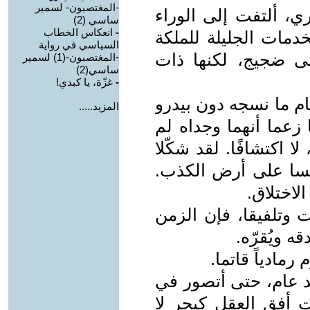
-المغتصبون- لسمير
ي، ألتفت إلى الوراء
ساسي (2)
-
انعكاس الخطاب
مات الجليلة للملكة
السياسي في رواية
لى ضجيج، لكنها ذات
-المغتصبون-(1) لسمير
ساسي(2)
-
غزّة، يا كبدي!
ام ما نسجه دون بيدرو
المزيد.....
 زعما أنهما وجداه لم
لا اكتشافًا. لقد شكّلا
جلسا على أرض الكذب.
لاختلاق.
 وتلفيقا، فإن الزمن
 ويُقرّه.
رمادياً قاتما.
عد عام، حتى أتصور في
ت أفق العقل كبحر لا