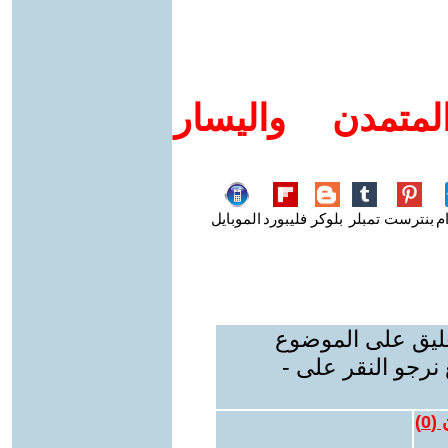
متمدن واليسار
م
بنترست
تمبلر
بلوكر
فليبورد
الموبايل
عليق على الموضوع
نرجو النقر على -
 (
0
)