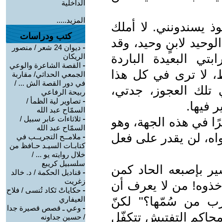
الداخلية
المزيد.....
 يسندونني. لا أملك
كتب ودراسات
وحيد لابنٍ وحيد، وقد
-
ديوان 24 شعر / منصور
بتي البعيدة الباردة
الريكان
-
القصة الشاعرة والوعي
ط، لا ترى في كل هذا
الجمعي الحداثي/ مقاربة
في دور القصة الش ... /
في تلك العجوز، جدتي،
ربيحة الرفاعي
-
تصاوير لية الظمأ /
 فيها.
السمّاح عبد الله
-
ثلاثاءات عابر سبيل /
رًا في هذه الجهة، وهو
السمّاح عبد الله
اه، لن يقدر على فعل
-
ملامــح التجريــب في
كتابـات السيـد حـافظ من
خلال روايته يو ... /
سلسبيل كريبع
ير بإصبعه الحاد كمن
-
قناديل الحكمة / د. خالد
زغريت
 خذوه! من لا يعرف أن
-
حكاياتْ تَكاد تُنسى / فلاح
 من سُمّها؟" لكنّ
العيفاري
-
وعي ـ قصص قصيرة جدا
 محاكم التفتيش تتكفّل
/ حسين جداونه