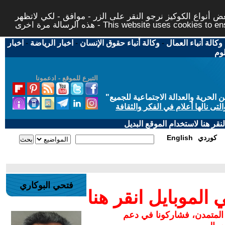
 أنواع الكوكيز نرجو النقر على الزر - موافق - لكي لاتظهر
This website uses cookies to ensure you ge
وكالة أنباء العمال
-
وكالة أنباء حقوق الإنسان
-
اخبار الرياضة
-
اخبار
لوم
التبرع للموقع - ادعمونا
حرية والعدالة الاجتماعية للجميع
"
تى نالها أعلام في الفكر والثقافة
قر هنا لاستخدام الموقع البديل
كوردي
English
فتحي البوكاري
لموبايل انقر هنا
 المتمدن، فشاركونا في دعم