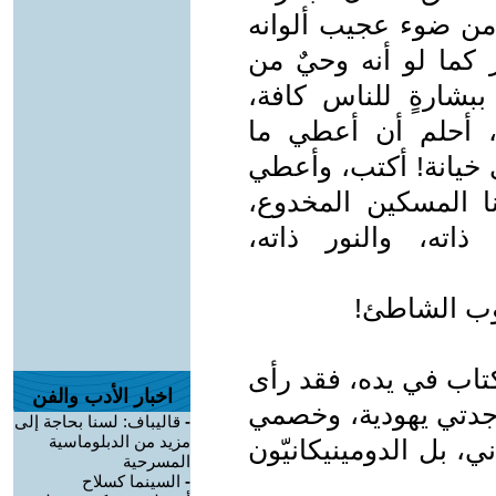
 من ضوء عجيب ألوانه
ر كما لو أنه وحيٌ من
بشارةٍ للناس كافة،
دا، أحلم أن أعطي ما
 خيانة! أكتب، وأعطي
نا المسكين المخدوع،
اته، والنور ذاته،
حوب الشاطئ!
كتاب في يده، فقد رأى
اخبار الأدب والفن
 جدتي يهودية، وخصمي
-
قاليباف: لسنا بحاجة إلى
مزيد من الدبلوماسية
ي، بل الدومينيكانيّون
المسرحية
-
السينما كسلاح