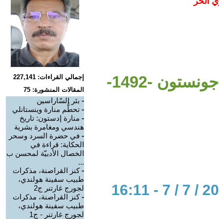
ي الحر
ستون -1492-
إجمالي القراءات: 227,141
المقالات المنشورة: 75
-
بئر السّاراسين
-
تحطُّم منارة وينستانلي
-
منارة إدستون: تاريخ
هندسي ومغامرة بشرية
-
في حضرة السرد وسحر
الحكاية: قراءة في
الخصال الأدبيّة لمحسن ب
...
-
كنز القراصنة، مذكرات
طبيب سفينة هولندي،
لجورج غارتنر ج2
-
كنز القراصنة، مذكرات
طبيب سفينة هولندي،
لجورج غارتنر - ج1