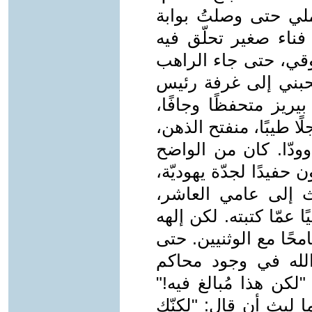
ي حتى وصلتُ بوابة
 فناء صغير تحلّق فيه
قي، حتى جاء الراهب
حبني إلى غرفة رئيس
يريز متحفظًا وجافًا،
ًا طيبًا، منفتح الذهن،
ودّا. كان من الواضح
 حفيدًا لجدّة يهوديّة،
 إلى عامي العاشر،
ا عمّا كتبته. لكن إلهه
امحًا مع الوثنيين. حتى
الله في وجود محاكم
لكن هذا مُبالغ فيه!"
 ليث أن قال: "لكنّك