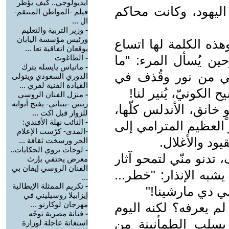
أيديولوجي.. كيف يؤطر
اليهود، وكانت محاكم
فيلم -المواطن المنتقم-
ال ...
-
وزير التربية والتعليم
ورئيس مؤسسة اليابان
 وهذه الكلمة لها اتساع
يوقعان اتفاقية تعا ...
ين يُسأل المرء: "ما
-
الطاغوت
-
ماتياس يايسله يترك
وتي من نور وقُذف في
الدوري السعودي ويتولى
القيادة الفنية لفري ...
الكونيّ، يُنير لنا!
-
منزل الفنان الروسي
ريبين -بيناتي- يفتح أبوابه
خانق، الأندلس كلّها،
للزوار قبل اكت ...
-
النائب نهلة الأفندي:
 العظيم المترامي إلى
-المدى- كرّست الإعلام
يود والأغلال.
الحر ورسخت ثقافة ...
-
لوحات تروي الحكايات..
 تدنو منّي لتمحو آثار
معرض يحتفي بإرث
الفنان الروسي إيفان بي
يشبه الإنذار: "خطر...
...
-
تكريم الممثلة الإيطالية
ي دي مارشينا!"
إيزابيلا روسيليني في
مهرجان لوكارنو ...
م يعرفه؟ لكنه اليوم
-
فنانة مصرية توجّه
، يسلب الطمأنينة من
استغاثة عاجلة لوزارة