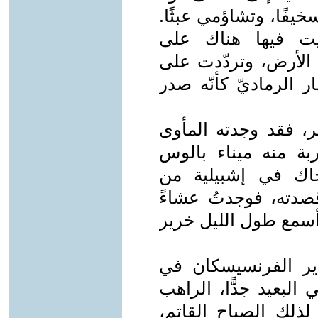
خيفًا، وتشاؤمي عبثًا.
يت فيها هناك على
لأرض، وتردّدت على
ر الرماديّ كأنّه صدر
، فقد وجدته المأوى
قربة منه ميناء بالوس
ُحاك في إشبيلية من
 قصدته، فوجدتُ عشاءً
سمع طول الليل خرير
ر الفرنسيسكان في
 البعيد جدًّا، الراهب
لذلك الصباح القاتم،