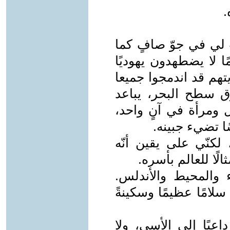
.
ت لي في جوّ صافٍ كما
ا لا يضطهدون يهوديًا
يتهم قد اندمجوا جميعا
ق سطح البحر، يباعد
رجل ومرأة في آنٍ واحد،
ا تضيء جبينه.
لكنّي على يقين أنّه
لًا للعالم بأسره.
 والمحيط والأندلس.
لامًا عظيمًا وسكينةً
عيًا إلى الأسى، ولا