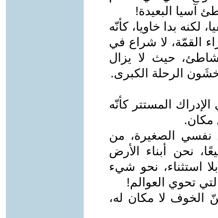
طئ آسيا البعيدة!
، لكنه بدا خاويا، كأنّه
اء القمّة، لا شراع في
لشاطئ، حيث لا يزال
 يخشَون الرحلة الكبرى.
الإدراك المستتر كأنّه
 مكان.
 نفسي الصغيرة، من
ًا، نحن أبناء الأرض
، بلا استثناء، نحو شيء
لتي تحوي العوالم!
ّ الخوف لا مكان له،