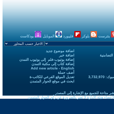
بنترست
بلوكر
فليبورد
الموبايل
بودكاست
اضافة موضوع جديد
التضامنية
اضافة خبر
إضافة يوتيوب-فلم إلى يوتيوب التمدن
إضافة كتاب إلى مكتبة التمدن
Add new article - English
أضف حملة
3,732,97
تعديل الموقع الفرعي للكاتب-ة
ابحث في موقع الحوار المتمدن
شر متاحة للجميع مع الإشارة إلى المصدر
ضاء هيئة الادارة لا تعبر بالضرورة عن رأي الحوار المتمدن