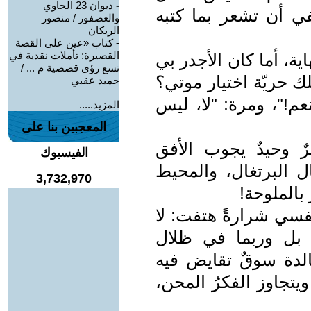
-
ديوان 23 الحاوي
كفي أن تشعر بما كتبه
والعصفور / منصور
الريكان
-
كتاب «عين على القصة
القصيرة: تأملات نقدية في
اية، أما كان الأجدر بي
تسع رؤى قصصية م ... /
 حريّة اختيار موتي؟
حميد عقبي
م!"، ومرة: "لا، ليس
المزيد.....
المعجبين بنا على
رٌ وحيدٌ يجوب الأفق
الفيسبوك
ل البرتغال، والمحيط
3,732,970
 بالملوحة!
فسي شرارةً هتفت: لا
 بل وربما في ظلال
الدة سوقٌ تقايض فيه
يتجاوز الفكرُ المحن،