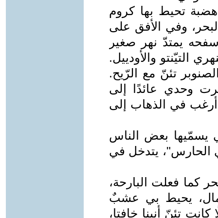
ى هضبة تحيط بها كروم
لبحر، وفي الأفق على
 سفحه يمتدّ نهر صغير
ي التيّنتو والأودييل.
صنوبر تئنّ مع الرّيح.
ت وحدي عائدًا إلى
 أرغب في الذهاب إلى
تي يسمّيها بعض الناس
ي الحارس"، يتدخل في
 كما فعلت البارحة،
مال، يحيط بي عشبٌ
ا كانت تئنّ أنينا خافتا،