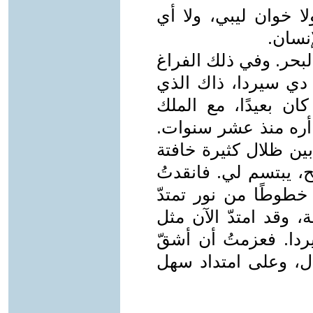
ا خوان ليبي، ولا أي
إنسان.
بحر. وفي ذلك الفراغ
 دي سيردا، ذاك الذي
ان بعيدًا، مع الملك
 أره منذ عشر سنوات.
ين ظلال كثيرة خافتة
، يبتسم لي. فانقدتُ
 خطوطًا من نور تمتدّ
، وقد امتدّ الآن مثل
ردا. فعزمتُ أن أشقّ
ل، وعلى امتداد سهل