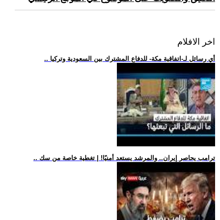
اخر الافلام
.. أي رسائل لـ-اتفاقية مكة- للدفاع المشترك بين السعودية وتركيا
.. ترامب يحاصر إيران.. والمرشد يستعد أمنيًا! | تغطية خاصة من سك