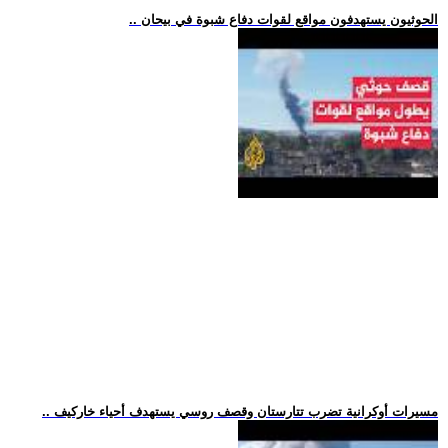
.. الحوثيون يستهدفون مواقع لقوات دفاع شبوة في بيحان
.. مسيرات أوكرانية تضرب تتارستان وقصف روسي يستهدف أحياء خاركيف