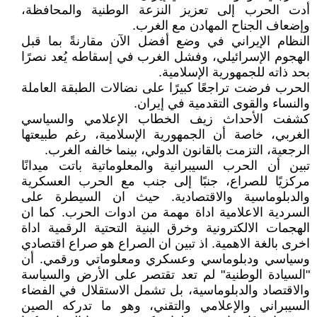
أدت الحرب إلى تعزيز النزعة الوطنية والمحافظة،
وإضعاف الجناح المهادن مع الغرب.
النظام الإيراني في وضع أفضل الآن مقارنةً بما قبل
الهجوم الإسرائيلي، وفشل الغرب في إسقاطه يُعد نصرًا
بحد ذاته للجمهورية الإسلامية.
الحرب فرضت تراجعًا كبيرًا على نضالات الطبقة العاملة
والنساء والقوى التقدمية في إيران.
كشفت الأحداث زيف الخطاب الإعلامي والسياسي
الغربي، خاصة أن الجمهورية الإسلامية، رغم طبيعتها
الرجعية، التزمت بالقانون الدولي، بينما خالفه الغرب.
تبين أن الحرب السيبرانية والمعلوماتية باتت ميدانًا
مركزيًا للصراع، جنبًا إلى جنب مع الحرب العسكرية
والدبلوماسية والاقتصادية. حيث ان السيطرة على
السردية الاعلامية اداة مهمة من ادوات الحرب. كما ان
الهجمات الالكترونية وخرق البنية التحتية الرقمية اداة
اخرى بالغة الاهمية. اذ تبين ان الصراع هو صراع اقتصادي
وسياسي ودبلوماسي وعسكري ومعلوماتي ورقمي. أن
"السيادة الوطنية" لم تعد تقتصر على الأرض والسياسة
والاقتصاد والدبلوماسية، بل تشمل الاستقلال في الفضاء
السيبراني والإعلامي والتقني، وهو ما تدركه الصين