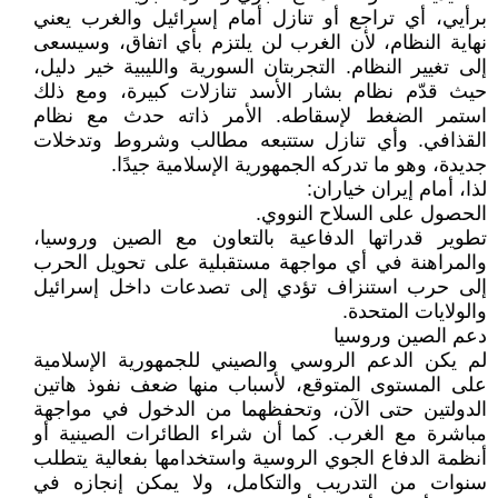
برأيي، أي تراجع أو تنازل أمام إسرائيل والغرب يعني
نهاية النظام، لأن الغرب لن يلتزم بأي اتفاق، وسيسعى
إلى تغيير النظام. التجربتان السورية والليبية خير دليل،
حيث قدّم نظام بشار الأسد تنازلات كبيرة، ومع ذلك
استمر الضغط لإسقاطه. الأمر ذاته حدث مع نظام
القذافي. وأي تنازل ستتبعه مطالب وشروط وتدخلات
جديدة، وهو ما تدركه الجمهورية الإسلامية جيدًا.
لذا، أمام إيران خياران:
الحصول على السلاح النووي.
تطوير قدراتها الدفاعية بالتعاون مع الصين وروسيا،
والمراهنة في أي مواجهة مستقبلية على تحويل الحرب
إلى حرب استنزاف تؤدي إلى تصدعات داخل إسرائيل
والولايات المتحدة.
دعم الصين وروسيا
لم يكن الدعم الروسي والصيني للجمهورية الإسلامية
على المستوى المتوقع، لأسباب منها ضعف نفوذ هاتين
الدولتين حتى الآن، وتحفظهما من الدخول في مواجهة
مباشرة مع الغرب. كما أن شراء الطائرات الصينية أو
أنظمة الدفاع الجوي الروسية واستخدامها بفعالية يتطلب
سنوات من التدريب والتكامل، ولا يمكن إنجازه في