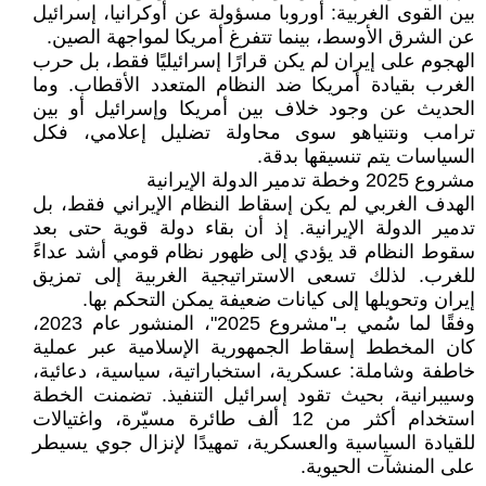
بين القوى الغربية: أوروبا مسؤولة عن أوكرانيا، إسرائيل
عن الشرق الأوسط، بينما تتفرغ أمريكا لمواجهة الصين.
الهجوم على إيران لم يكن قرارًا إسرائيليًا فقط، بل حرب
الغرب بقيادة أمريكا ضد النظام المتعدد الأقطاب. وما
الحديث عن وجود خلاف بين أمريكا وإسرائيل أو بين
ترامب ونتنياهو سوى محاولة تضليل إعلامي، فكل
السياسات يتم تنسيقها بدقة.
مشروع 2025 وخطة تدمير الدولة الإيرانية
الهدف الغربي لم يكن إسقاط النظام الإيراني فقط، بل
تدمير الدولة الإيرانية. إذ أن بقاء دولة قوية حتى بعد
سقوط النظام قد يؤدي إلى ظهور نظام قومي أشد عداءً
للغرب. لذلك تسعى الاستراتيجية الغربية إلى تمزيق
إيران وتحويلها إلى كيانات ضعيفة يمكن التحكم بها.
وفقًا لما سُمي بـ"مشروع 2025"، المنشور عام 2023،
كان المخطط إسقاط الجمهورية الإسلامية عبر عملية
خاطفة وشاملة: عسكرية، استخباراتية، سياسية، دعائية،
وسيبرانية، بحيث تقود إسرائيل التنفيذ. تضمنت الخطة
استخدام أكثر من 12 ألف طائرة مسيّرة، واغتيالات
للقيادة السياسية والعسكرية، تمهيدًا لإنزال جوي يسيطر
على المنشآت الحيوية.