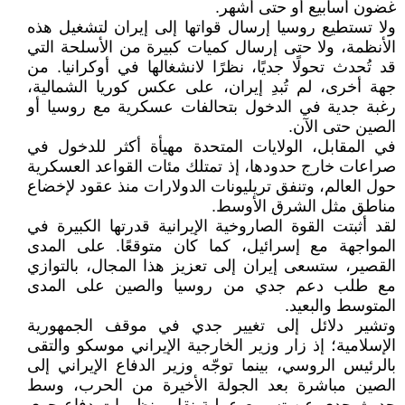
غضون أسابيع أو حتى أشهر.
ولا تستطيع روسيا إرسال قواتها إلى إيران لتشغيل هذه
الأنظمة، ولا حتى إرسال كميات كبيرة من الأسلحة التي
قد تُحدث تحولًا جديًا، نظرًا لانشغالها في أوكرانيا. من
جهة أخرى، لم تُبدِ إيران، على عكس كوريا الشمالية،
رغبة جدية في الدخول بتحالفات عسكرية مع روسيا أو
الصين حتى الآن.
في المقابل، الولايات المتحدة مهيأة أكثر للدخول في
صراعات خارج حدودها، إذ تمتلك مئات القواعد العسكرية
حول العالم، وتنفق تريليونات الدولارات منذ عقود لإخضاع
مناطق مثل الشرق الأوسط.
لقد أثبتت القوة الصاروخية الإيرانية قدرتها الكبيرة في
المواجهة مع إسرائيل، كما كان متوقعًا. على المدى
القصير، ستسعى إيران إلى تعزيز هذا المجال، بالتوازي
مع طلب دعم جدي من روسيا والصين على المدى
المتوسط والبعيد.
وتشير دلائل إلى تغيير جدي في موقف الجمهورية
الإسلامية؛ إذ زار وزير الخارجية الإيراني موسكو والتقى
بالرئيس الروسي، بينما توجّه وزير الدفاع الإيراني إلى
الصين مباشرة بعد الجولة الأخيرة من الحرب، وسط