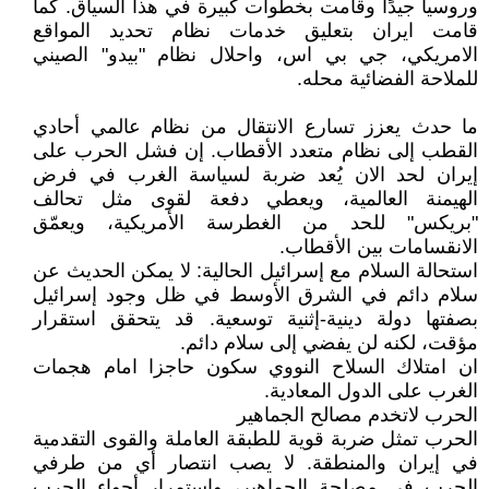
وروسيا جيدًا وقامت بخطوات كبيرة في هذا السياق. كما
قامت ايران بتعليق خدمات نظام تحديد المواقع
الامريكي، جي بي اس، واحلال نظام "بيدو" الصيني
للملاحة الفضائية محله.
ما حدث يعزز تسارع الانتقال من نظام عالمي أحادي
القطب إلى نظام متعدد الأقطاب. إن فشل الحرب على
إيران لحد الان يُعد ضربة لسياسة الغرب في فرض
الهيمنة العالمية، ويعطي دفعة لقوى مثل تحالف
"بريكس" للحد من الغطرسة الأمريكية، ويعمّق
الانقسامات بين الأقطاب.
استحالة السلام مع إسرائيل الحالية: لا يمكن الحديث عن
سلام دائم في الشرق الأوسط في ظل وجود إسرائيل
بصفتها دولة دينية-إثنية توسعية. قد يتحقق استقرار
مؤقت، لكنه لن يفضي إلى سلام دائم.
ان امتلاك السلاح النووي سكون حاجزا امام هجمات
الغرب على الدول المعادية.
الحرب لاتخدم مصالح الجماهير
الحرب تمثل ضربة قوية للطبقة العاملة والقوى التقدمية
في إيران والمنطقة. لا يصب انتصار أي من طرفي
الحرب في مصلحة الجماهير، واستمرار أجواء الحرب