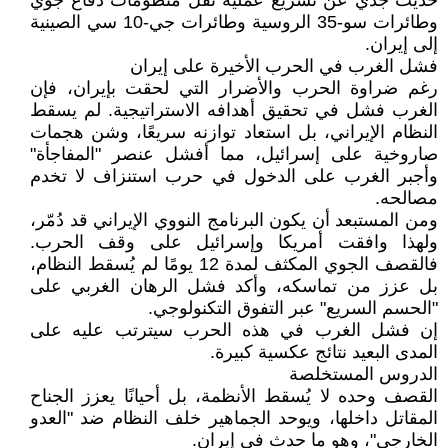
حديث جدي عن تسريع عملية نقل منظومات دفاع جوي
وطائرات سو-35 الروسية وطائرات جي-10 سي الصينية
إلى إيران.
فشل الغرب في الحرب الأخيرة على إيران
رغم ضراوة الحرب والأضرار التي لحقت بإيران، فإن
الغرب فشل في تحقيق أهدافه الاستراتيجية. لم يسقط
النظام الإيراني، بل استعاد توازنه سريعًا، وشن هجمات
صاروخية على إسرائيل، مما أفشل عنصر "المفاجأة"
وأجبر الغرب على الدخول في حرب استنزاف لا تخدم
مصالحه.
ومن المستبعد أن يكون البرنامج النووي الإيراني قد دُمّر،
ولهذا وافقت أمريكا وإسرائيل على وقف الحرب.
فالقصف الجوي المكثف لمدة 12 يومًا لم يُسقط النظام،
بل عزز من تماسكه، وأكد فشل الرهان الغربي على
"الحسم السريع" عبر التفوق التكنولوجي.
إن فشل الغرب في هذه الحرب سيترتب عليه على
المدى البعيد نتائج عكسية كبيرة.
الدروس المستخلصة
القصف وحده لا يُسقط الأنظمة، بل أحيانًا يعزز الجناح
المقاتل داخلها، ويوحد الجماهير خلف النظام ضد "العدو
الخارجي"، وهو ما حدث في إيران.