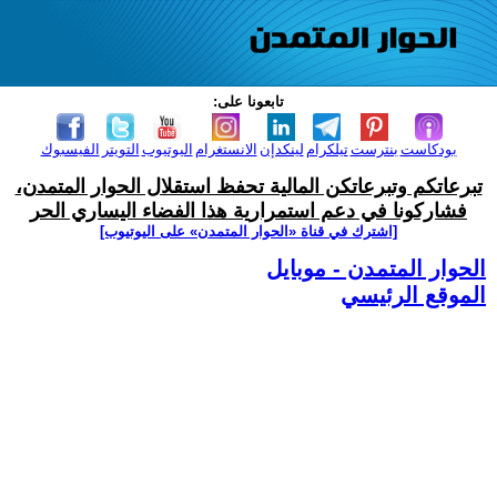
تابعونا على:
بودكاست
بنترست
تيلكرام
لينكدإن
الانستغرام
اليوتيوب
التويتر
الفيسبوك
تبرعاتكم وتبرعاتكن المالية تحفظ استقلال الحوار المتمدن،
فشاركونا في دعم استمرارية هذا الفضاء اليساري الحر
[اشترك في قناة ‫«الحوار المتمدن» على اليوتيوب]
الحوار المتمدن - موبايل
الموقع الرئيسي