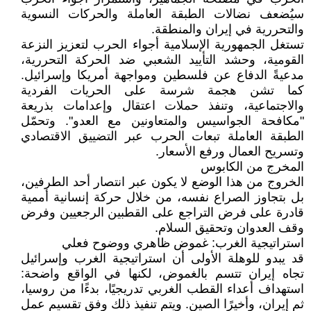
سيُضعف نضالات الطبقة العاملة والحركات النسوية
والتحررية في إيران والمنطقة.
تستغل الجمهورية الإسلامية أجواء الحرب لتعزيز النزعة
القومية، وحشد التأييد الشعبي ضد الحركة التحررية،
مدعيةً الدفاع عن فلسطين ومواجهة أمريكا وإسرائيل.
كما تشن هجمة شرسة على الحريات الفردية
والاجتماعية، وتنفذ حملات اعتقال وإعدامات بذريعة
"مكافحة الجواسيس والمتعاونين مع العدو". وتحمّل
الطبقة العاملة تبعات الحرب عبر التضييق الاقتصادي
وتسريح العمال ورفع الأسعار.
المخرج من الكابوس
الخروج من هذا الوضع لا يكون عبر انتصار أحد الطرفين،
بل بتجاوز الصراع نفسه، من خلال حركة إنسانية أممية
قادرة على فرض التراجع على القطبين الرجعيين وفرض
وقف العدوان وتحقيق السلام.
استراتيجية الغرب: غموض ظاهري ووضوح فعلي
قد يبدو للوهلة الأولى أن استراتيجية الغرب وإسرائيل
تجاه إيران تتسم بالغموض، لكنها في الواقع واضحة:
استهداف أعداء القطب الغربي تدريجيًا، بدءًا من روسيا،
ثم إيران، وأخيرًا الصين. ويتم تنفيذ ذلك وفق تقسيم عمل