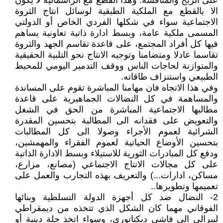
على الربح والمنافسة. وهذا القطع مع الرأسمالية لا يكون
الا بالقطع مع الملكية الطبقية لوسائل انتاج الثروة
الاجتماعية سواء في شكلها الفردي الخاص أو الدولتي
المسمى ملكية عامة، وبسط ادارة ذاتية تعاونية يساهم
فيها كل أفراد المجتمع، على قاعدة تقاسم الجهد والثروة
تقاسما عادلا ومتضامنا وتوجيه الانتاج نحو التلبية الحقيقية
والمتوازنة لحاجات الناس ووقف التدمير اليومي للمحيط
الطبيعي واستنزاف طاقاته.
وفي هذا الاتجاه فان مهامنا المباشرة تقوم على المساندة
والمساهمة في كل النضالات الجماهيرية على قاعدة
مطالبها الاجتماعية المباشرة من الحق في الشغل
والتعويض على فقدانه الى المطالبة بتحسين المقدرة
الشرائية لعموم الأجراء وصولا الى كل المطالبات
بتحسين الأوضاع الحياتية لعموم الفقراء والمهمشين،
ودفع كل المبادرات الثورية للاستيلاء وبسط الادارة الذاتية
على كل مجالات الانتاج الاجتماعي (مصانع، مزارع،
مساكن، ادارات...) والتعريف بهذه التجارب والعمل على
تعميمها وتطويرها..
2- النضال ضد كل أجهزة الدولة التسلطية وبنائها
الفوقاني مهما كان الشكل الذي تتخذه من ديمقراطي
ليبرالي الى فاشي ديكتاتوري، وسواء اتخذ حلة دينية أو