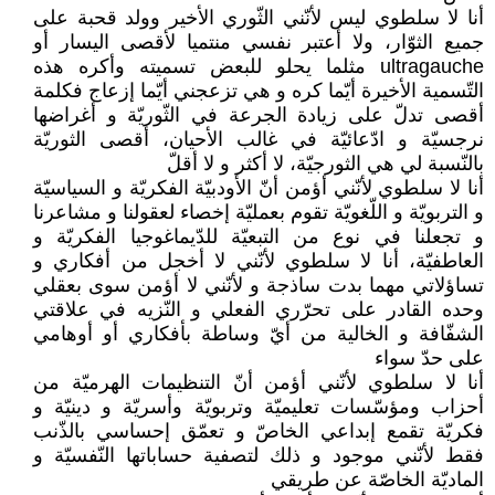
أنا لا سلطوي ليس لأنّني الثّوري الأخير وولد قحبة على
جميع الثوّار، ولا أعتبر نفسي منتميا لأقصى اليسار أو
ultragauche مثلما يحلو للبعض تسميته وأكره هذه
التّسمية الأخيرة أيّما كره و هي تزعجني أيّما إزعاج فكلمة
أقصى تدلّ على زيادة الجرعة في الثّوريّة و أغراضها
نرجسيّة و ادّعائيّة في غالب الأحيان، أقصى الثوريّة
بالنّسبة لي هي الثورجيّة، لا أكثر و لا أقلّ
أنا لا سلطوي لأنّني أؤمن أنّ الأودبيّة الفكريّة و السياسيّة
و التربويّة و اللّغويّة تقوم بعمليّة إخصاء لعقولنا و مشاعرنا
و تجعلنا في نوع من التبعيّة للدّيماغوجيا الفكريّة و
العاطفيّة، أنا لا سلطوي لأنّني لا أخجل من أفكاري و
تساؤلاتي مهما بدت ساذجة و لأنّني لا أؤمن سوى بعقلي
وحده القادر على تحرّري الفعلي و النّزيه في علاقتي
الشفّافة و الخالية من أيّ وساطة بأفكاري أو أوهامي
على حدّ سواء
أنا لا سلطوي لأنّني أؤمن أنّ التنظيمات الهرميّة من
أحزاب ومؤسّسات تعليميّة وتربويّة وأسريّة و دينيّة و
فكريّة تقمع إبداعي الخاصّ و تعمّق إحساسي بالذّنب
فقط لأنّني موجود و ذلك لتصفية حساباتها النّفسيّة و
الماديّة الخاصّة عن طريقي