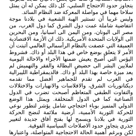
يتجاوز حدود الاحتجاج السلبي، كل ذلك يمكن له أن يمثل
سلاحا مهما في مواصلة المعركة ضد النظام السائد.
وليس غريبا أن تستثير الهبة الشعبية في بلادنا موجة
انتفاضية شاملة عمت دول الشرق كما دول الغرب، من
مصر الى اليونان، ومن اليمن الى اسبانيا، ومن البحرين
الى الولايات المتحدة الأمريكية. ذلك ان الأزمة الاقتصادية
العميقة التي عصفت بالنظام الرأسمالي العالمي أثبتت أن
الأمر لا يتعلق بوضع خاص في هذا البلد أو ذاك. فشروط
اليؤس التي أصبح يعيش ضمنها الأجراء والاحالة اليومية
لملايين البشر الى حضيض البطالة والفقر والتهميش لم
يعد ميزة خاصة بهذا البلد أو ذاك. فالديمقراطية الليبرالية
في الغرب لم تقدم للجماهير أفضل مما تقدمه
ديكتاتوريات الشرق، والافلاسات والانهيارات والاختلالات
والتفاوت الطبقي المتعاظم أصبحت تضرب في الدول
الصناعية كما في الدول المتخلفة. ويمثل هذا الوضع
الدولي المتميز بوباء احتجاجي شامل يؤشر لتطور نوعي
للحركة الثورية الأممية، أرضية ملائمة لنضج الحركة
الثورية في بلادنا ويسمح لها بفتح آفاق جديدة لتغيير
جذري يتجاوز حدود الاصلاحات السياسية الفوقية.
لكن وبرغم أهمية الحالة الاحتجاجية المتواصلة، واعتبارها