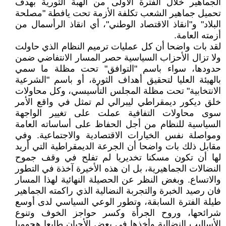
الجماهير خلال الفترة الأولى من الهبة الثورية بهدف
تحميل جماهير الشعب تكلفة الأزمة تحت يافطة "مصلحة
البلاد" و"انقاذ الاقتصاد الوطني"، أي انقاذ الرأسمال من
أزمته العامة.
لقد بات واضحا أن كل عمليات ترميم النظام الذي حاولت
ولا تزال الأحزاب السياسية حصر المسار الانتفاضي ضمن
حدودها، سواء باسم "التوافق" تحت مظلة ما سمي
بالهيئة العليا لتحقيق أهداف الثورة، أو باسم "الشرعية
الانتخابية" تحت مظلة المجلس التأسيسي، وكل محاولات
خلق ديكور ديمقراطي ليبرالي لم تمثل في واقع الأمر
سوى محاولات التفافية عملت على تغيير الواجهة
السياسية للنظام من أجل الحفاظ على أساساته العامة
ومواصلة نفس الخيارات الاقتصادية والاجتماعية. وفي
مقابل ذلك بات واضحا أن الجرعة الديمقراطية التي أريد
لها أن تكون مسكنا تخديريا لم تفلح في وقف جموح
النضالات الجماهيرية، بل ان هذه الأخيرة آخذة في التطور
والاتساع. وبغض النظر عن الحصيلة النهائية لهذا المسار
فان رصيد الخبرة والتجربة النضالية الذي راكمته الجماهير
طيلة الفترة السابقة، وتطور الوعي السياسي لدى أوسع
شرائحها، وروح الجرأة وكسر حواجز الخوف وتنوع
الأساليب النضالية وأخذها في بعض الأحيان طابعا هجوميا