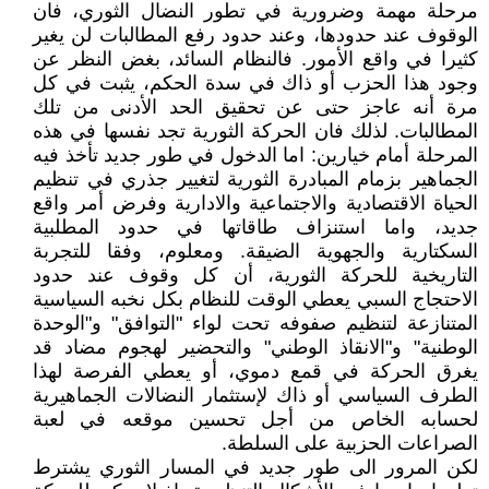
مرحلة مهمة وضرورية في تطور النضال الثوري، فان
الوقوف عند حدودها، وعند حدود رفع المطالبات لن يغير
كثيرا في واقع الأمور. فالنظام السائد، بغض النظر عن
وجود هذا الحزب أو ذاك في سدة الحكم، يثبت في كل
مرة أنه عاجز حتى عن تحقيق الحد الأدنى من تلك
المطالبات. لذلك فان الحركة الثورية تجد نفسها في هذه
المرحلة أمام خيارين: اما الدخول في طور جديد تأخذ فيه
الجماهير بزمام المبادرة الثورية لتغيير جذري في تنظيم
الحياة الاقتصادية والاجتماعية والادارية وفرض أمر واقع
جديد، واما استنزاف طاقاتها في حدود المطلبية
السكتارية والجهوية الضيقة. ومعلوم، وفقا للتجربة
التاريخية للحركة الثورية، أن كل وقوف عند حدود
الاحتجاج السبي يعطي الوقت للنظام بكل نخبه السياسية
المتنازعة لتنظيم صفوفه تحت لواء "التوافق" و"الوحدة
الوطنية" و"الانقاذ الوطني" والتحضير لهجوم مضاد قد
يغرق الحركة في قمع دموي، أو يعطي الفرصة لهذا
الطرف السياسي أو ذاك لإستثمار النضالات الجماهيرية
لحسابه الخاص من أجل تحسين موقعه في لعبة
الصراعات الحزبية على السلطة.
لكن المرور الى طور جديد في المسار الثوري يشترط