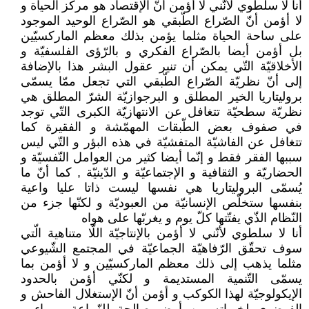
أنا لا سلطوي لأنّني لا أؤمن أنّ الإقتصاد هو مركز الحياة و
لا أؤمن أنّ الصّراع الطّبقي هو الصّراع الوحيد الموجود
على ساحة الحياة مثلما يؤمن بذلك معظم الماركسيّين
بل أؤمن أيضا بالصّراع الفكري و بالرّؤى الفلسفيّة و
الأخلاقيّة التّي يمكن أن تنير عقول البشر هذا بالإضافة
إلى أنّ نظريّة الصّراع الطّبقي التي تجعل ممّا يسمّى
بروليتاريا الخير المطلق و البرجوازيّة الشرّ المطلق هي
نظريّة سطحيّة تتغافل عن الانتهازيّة الكبرى التّي توجد
في صفوف بعض الطّبقات المهمّشة و الفقيرة كما
تتغافل عن الفاشيّة المتفشيّة في هذه البؤر و التّي ليس
سببها الفقر فقط و إنّما أيضا كثير من العوامل النّفسيّة و
الحضاريّة و الثقافية و الإجتماعيّة و الدّينيّة , كما أنّ ما
يُسمّى البروليتاريا هي نفسها ليست ذاتا عليا واعية
بنفسها ستخلّص الإنسانيّة من العبوديّة و لكنّها جزء من
النّظام الذّي يفتّتها كلّ يوم و يغربّها على هواه
أنا لا سلطوي لأنّني لا أؤمن بالإنتاجيّة اللّا متناهية الّتي
سوف تحقّق الرّفاهيّة الجماعيّة في المجتمع الشّيوعي
مثلما يذهب إلى ذلك معظم الماركسيّين و لا أؤمن بما
يسمّى التّنمية المستديمة و لكنّي أؤمن بالحدود
الإيكولوجيّة لهذا الكوكب و أؤمن أنّ الإستغلال الفاحش و