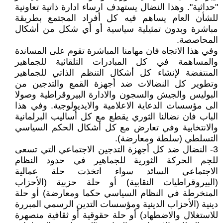
"حداثية". وهذا النضال يستهدف ارساء ادارة ذاتية تعاونية
للشأن العام يساهم فيه كل أفراد المجتمع بطريقة
مباشرة وبدون تمثيلية سياسية أو أي شكل من أشكال
المحاصصة.
وفي هذا الاتجاه فان مهامنا المباشرة تقوم على المساندة
والمساهمة في كل المبادرات التلقائية للجماهير
المنتفضة لإنشاء كل أشكال التنظم الذاتي للجماهير
وتطوير كل النضالات ضد أجهزة القمع والتدجين من
البوليس والجيش والسجون والادارة البيروقراطية وصولا
الى مؤسسات الدعاية الاعلامية والايديولوجية. وفي هذا
الباب فان نضالنا الثوري يقطع مع كل أساليب البرلمانية
والانتخابية وفي تعارض مع كل أشكال الحكم السياسي
التسلطي (سلطة ومعارضة).
3- النضال ضد كل أجهزة التدجين الاجتماعي التي تسعى
للجم الحركة الثورية للجماهير في حدود النظام
الاجتماعي السائد سواء اتخذت حلة عمالية
(البيروقراطيات النقابية) أو حلة حزبية (الأحزاب
المنخرطة في النظام السياسي حكما ومعارضة) أو حلة
دينية (الأحزاب الدينية ومؤسسات التدين الرسمي المبررة
للاستغلال والاضطهاد) أو حلة حقوقية أو ثقافية منصهرة