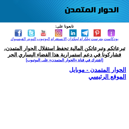
تابعونا على:
بودكاست
بنترست
تيلكرام
لينكدإن
الانستغرام
اليوتيوب
التويتر
الفيسبوك
تبرعاتكم وتبرعاتكن المالية تحفظ استقلال الحوار المتمدن،
فشاركونا في دعم استمرارية هذا الفضاء اليساري الحر
[اشترك في قناة ‫«الحوار المتمدن» على اليوتيوب]
الحوار المتمدن - موبايل
الموقع الرئيسي