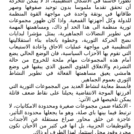
تطورا حاسما في الأشكال التنظيمية، اذ لا يمكن للحركة
أن تحقق تقدما ملموسا بدون توحيد صفوفها وصهر
طاقاتها في بوتقة واحدة في مواجهة القوة المنظمة
للدولة وكل أجهزتها القمعية. واذا كان ظهور مجموعات
ثورية منظمة الى هذا الحد أو ذاك، ومساهمتها المهمة
في تطوير النضالات الجماهيرية، يمثل مؤشرا لبدايات
نضج الحركة الثورية، وخطوة باتجاه بناء استقلاليتها
التنظيمية في مواجهة عمليات الاحاق واعادة الاستيعاب
التي تقوم بها الأحزاب السياسية، فان الوضع الحالي يضع
أمام هذه المجموعات مهام ملحة للخروج من حالة
التشرذم والانغلاق الفئوي الضيق الذي يبقيها في وضع
هامشي يعيق مساهمتها الفعالة في تطوير النشاط
الثوري بعموم الجماهير.
فأبسط معاينة لنشاط العديد من المجموعات الثورية التي
أفرزتها الموجة الانتفاضية يحيلنا على نقاط ضعف قاتلة
يمكن تلخيصها في الآتي:
- الانكفاء ضمن مجموعات صغيرة ومحدودة الامكانيات، لا
ترتبط فيما بينها باي صلة، وهو ما يجعلها محدودة التأثير،
عاجزة عن خلق محاور صراع مستقلة عن الأجندات
والتوظيفات الحزبية، بل انها في كثير من الأحيان تكون
مجرد وقود محل استثمار لهذا الطرف أو ذاك.