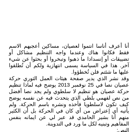
أنا أعرف أناسا انتموا لعصيان، مساكين أعجبهم الاسم
فقط فكانوا هناك وعندما واجه التنظيم مشاكل أو
تضييقات أو إنسدادا ما ذهبوا وتبخروا أو بحثوا عن شيء
آخر. هذا في السياسة يسمى انتهازية ولكم أن تُطلقوا
عليها ما شئتم فلن تُخطؤوا.
وقد نشر الذي يدير صفحة هيئات العمل الثوري حركة
عصيان نصا في 25 نوفمبر 2013 يوضح فيه لماذا تنظيم
حركة عصيان هو تنظيم لا سلطوي ولم يجد نصا أفضل
من نص لفهمي بلطي الذي يتحدث فيه عن نفسه يوضح
كيف تكون لاسلطويا فأخذه ونشره باسم الحركة. ولم
يأتيه أي إعتراض من أي كان في الحركة بل أن الكثير
منهم أنا بشير الحامدي قد عبر لي عن ايمانه بنفس
المفاهيم وتبنيه لكل ما ورد في التدوينة.
النص: