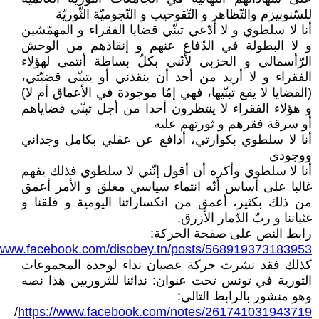
للسّنوبيزم والتّظاهر و التّقوحيب و النّجوميّة الثّوريّة
أنا لا سلطوي و لا أدّعي تبنّي قضايا الفقراء و المهمّشين
و لا البطولة في الدّفاع عنهم و إنقاذهم من الوحش
الرّأسمالي و الحزبي لأنّني بكلّ بساطة أنتمي لهؤلاء
الفقراء و لا أريد من أحد أن ينقذني أو يتبنّى قضيّتي،
(القضايا لا يقع تبنّيها، فهي إمّا موجودة في الأعماق أم لا)
و هؤلاء الفقراء لا ينتظرون أحدا من أجل تبنّي قضاياهم
أو سرقة فقرهم و ثورتهم عليه
أنا لا سلطوي بكوارتي، أدافع عن عقلي بكامل وجداني
ووجودي
أنا لا سلطوي وأكره أن أقول إنّني لا سلطوي فذلك يفهم
غالبا على أساس أنّه انتماء سياسي مغلق و الأمر أعمق
من ذلك بكثير، أعمق من انكساراتنا اليومية و قلقنا و
غثياننا و ربّ الدّمار الأزرق.
رابط النص على صفحة الحركة:
//www.facebook.com/disobey.tn/posts/568919373183953
كذلك فقد نشرت حركة عصيان نداء لوحدة المجموعات
الثورية في تونس تحت عنوان: ندائنا للثروريين هذا نصه
وهو منشور بالرابط التالي:
/
https://www.facebook.com/notes/261741031943719