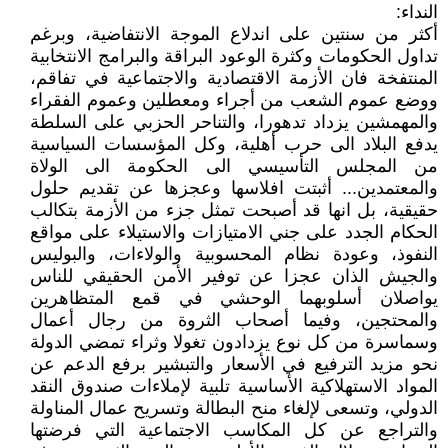
النداء:
أكثر من سنتين على اندلاع الموجة الانتفاضية، وبرغم
تداول الحكومات وكثرة الوعود البراقة والبرامج الانتخابية
المنتفخة فان الأزمة الاقتصادية والاجتماعية في تفاقم،
ووضع عموم الشعب من أجراء ومعطلين وعموم الفقراء
والمهمشين يزداد تدهورا، والتناحر الحزبي على السلطة
يدفع البلاد الى حرب أهلية، وكل المؤسسات السياسية
من المجلس التأسيسي الى الحكومة الى الولاة
والمعتمدين... أثبتت افلاسها وعجزها عن تقديم حلول
حقيقية، بل انها قد أصبحت تمثل جزء من الأزمة بتكالب
الحكام الجدد على جني الامتيازات والاستيلاء على مواقع
النفوذ، وعودة نظام المحسوبية والولاءات، والبوليس
والجيش الذان عجزا عن توفير الأمن الحقيقي للناس
يواصلان أسلوبهما الوحشي في قمع المتظاهرين
والمحتجين، وفيما أصحاب الثروة من رجال أعمال
وسماسرة من كل نوع يزدادون تغولا وثراء تمضي الدولة
نحو مزيد الترفيع في الأسعار والتبشير برفع الدعم عن
المواد الاستهلاكية الأساسية تلبية لإملاءات صندوق النقد
الدولي، وتسعى لإلغاء منح البطالة وتسريح عمال المناولة
والتراجع عن كل المكاسب الاجتماعية التي فرضتها