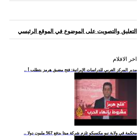
التعليق والتصويت على الموضوع في الموقع الرئيسي
اخر الافلام
.. مدير المركز العربي للدراسات الإيرانية: فتح مضيق هرمز يتطلب أ
.. محكمة في ولاية نيو مكسيكو تلزم شركة ميتا بدفع 567 مليون دولا