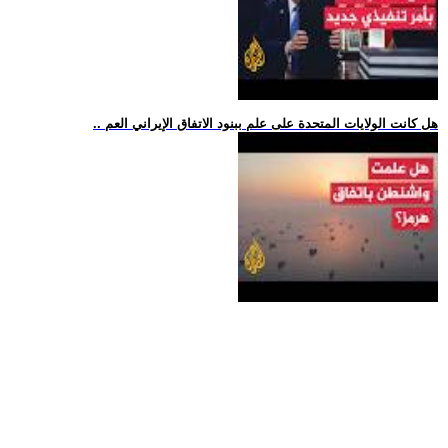
.. هل كانت الولايات المتحدة على علم ببنود الاتفاق الإيراني العم