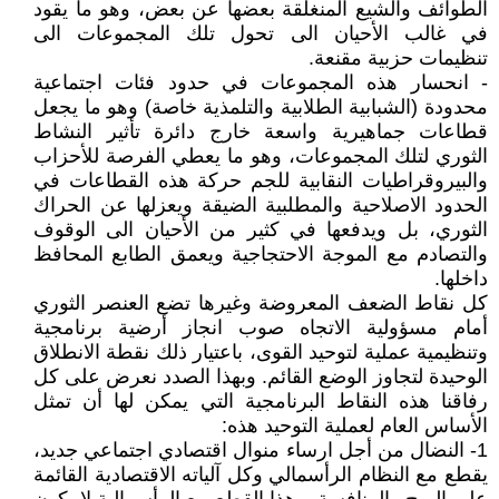
الطوائف والشيع المنغلقة بعضها عن بعض، وهو ما يقود
في غالب الأحيان الى تحول تلك المجموعات الى
تنظيمات حزبية مقنعة.
- انحسار هذه المجموعات في حدود فئات اجتماعية
محدودة (الشبابية الطلابية والتلمذية خاصة) وهو ما يجعل
قطاعات جماهيرية واسعة خارج دائرة تأثير النشاط
الثوري لتلك المجموعات، وهو ما يعطي الفرصة للأحزاب
والبيروقراطيات النقابية للجم حركة هذه القطاعات في
الحدود الاصلاحية والمطلبية الضيقة ويعزلها عن الحراك
الثوري، بل ويدفعها في كثير من الأحيان الى الوقوف
والتصادم مع الموجة الاحتجاجية ويعمق الطابع المحافظ
داخلها.
كل نقاط الضعف المعروضة وغيرها تضع العنصر الثوري
أمام مسؤولية الاتجاه صوب انجاز أرضية برنامجية
وتنظيمية عملية لتوحيد القوى، باعتيار ذلك نقطة الانطلاق
الوحيدة لتجاوز الوضع القائم. وبهذا الصدد نعرض على كل
رفاقنا هذه النقاط البرنامجية التي يمكن لها أن تمثل
الأساس العام لعملية التوحيد هذه:
1- النضال من أجل ارساء منوال اقتصادي اجتماعي جديد،
يقطع مع النظام الرأسمالي وكل آلياته الاقتصادية القائمة