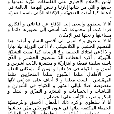
أؤمن بالإطّلاع الإجباري على الفلسفات النيّرة قديمها و
حديثها و التّي من شانها إنارتنا و نفض البهامة" العالقة في
أذهاننا كما أمقت العنجهيّة و الإكتفاء الذّاتي باسم العفويّة
"
أنا لا سلطوي وأسعى إلى الدّفاع عن قناعاتي و أفكاري
فردا كنت أو مجموعة كما أسعى إلى تطويرها دائما و
مساءلتها و نحتها قدر الإمكان
أنا لا سلطوي و لا أنتمي إلى أقصى اليسار و أمقت هذا
التّقسيم الخشبي و الكلاسيكي , لا أدّعي الثوريّة ليلا نهارا
و لا أدّعي امتلاك الحقيقة و لا الوصاية كما أمقت التشدّق
بالثّوريّة , أكره الخطاب اللّا سلطوي الخشبي و الذّي
باطنه سلطة قمعيّة و ابتزازيّة و مشعرة بالذّنب أشرس و
أعمق من الدّولة في حدّ ذاتها و أؤمن أنّه بإمكاني التعلّم
من الأطفال مثلما الشّيوخ مثلما المتحزّبين مثلما
المهمّشين , لست مغلقا و لا أخاف على عذريّتي لأنّها
مفضوضة أصلا بليالي السّهر و الصّياح في الشّوارع و
النّقاشات و الخصامات و التشرّد و التمزّق و الشكّ و
المكر و ضرب الرّأس على الحيطان ,
أنا لا سلطوي وأكره ذلك اللّمعان الأحمق والنّرجسيّة
الحمقاء المكتفية بذاتها في عيون الثورجيّين ممّن تحصّلوا
على شهاداتهم النّهائيّة في الجامعات الثّوريّة العالميّة