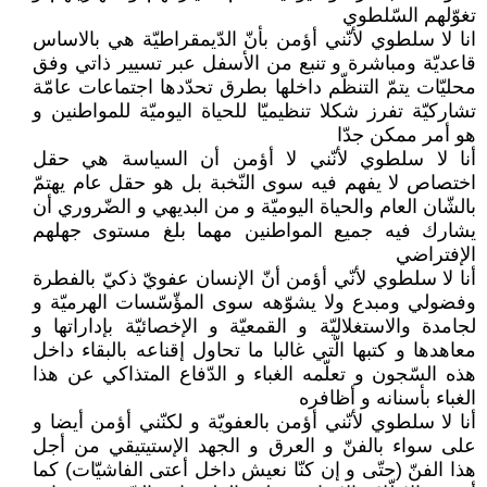
تغوّلهم السّلطوي
انا لا سلطوي لأنّني أؤمن بأنّ الدّيمقراطيّة هي بالاساس
قاعديّة ومباشرة و تنبع من الأسفل عبر تسيير ذاتي وفق
محليّات يتمّ التنظّم داخلها بطرق تحدّدها اجتماعات عامّة
تشاركيّة تفرز شكلا تنظيميّا للحياة اليوميّة للمواطنين و
هو أمر ممكن جدّا
أنا لا سلطوي لأنّني لا أؤمن أن السياسة هي حقل
اختصاص لا يفهم فيه سوى النّخبة بل هو حقل عام يهتمّ
بالشّان العام والحياة اليوميّة و من البديهي و الضّروري أن
يشارك فيه جميع المواطنين مهما بلغ مستوى جهلهم
الإفتراضي
أنا لا سلطوي لأنّي أؤمن أنّ الإنسان عفويّ ذكيّ بالفطرة
وفضولي ومبدع ولا يشوّهه سوى المؤّسّسات الهرميّة و
لجامدة والاستغلاليّة و القمعيّة و الإخصائيّة بإداراتها و
معاهدها و كتبها الّتي غالبا ما تحاول إقناعه بالبقاء داخل
هذه السّجون و تعلّمه الغباء و الدّفاع المتذاكي عن هذا
الغباء بأسنانه و أظافره
أنا لا سلطوي لأنّني أؤمن بالعفويّة و لكنّني أؤمن أيضا و
على سواء بالفنّ و العرق و الجهد الإستيتيقي من أجل
هذا الفنّ (حتّى و إن كنّا نعيش داخل أعتى الفاشيّات) كما