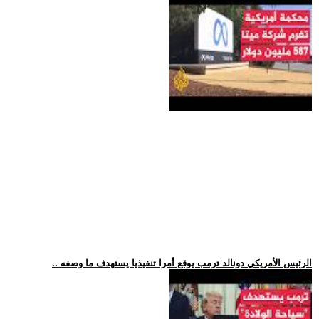
.. الرئيس الأمريكي دونالد ترمب يوقع أمرا تنفيذيا يستهدف ما وصفه