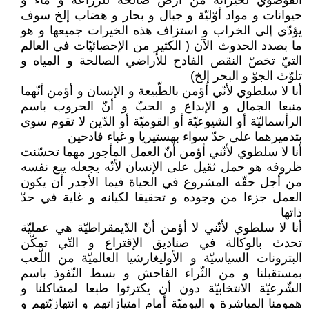
الفوضوي لخيراته من أرض صالحة للزّراعة و ماء و
حيوانات و مواد أوّليّة و جبال و بحار و هضاب إلخ سوف
يؤدّي إلى الخراب و استزاف هذه الخيرات جميعها و هو
ما بصدد الحدوث الآن ( الكثير من الإحصائيّات في العالم
التيّ تخصّ النقص الفادح للأراضي الصالحة و المياه و
تلوّث الجوّ و البحر إلخ)
أنا لا سلطوي لأنّي أؤمن بالطّبيعة و الإنسان و أؤمن أنّهما
منبعا الجمال و الإبداع و الحبّ و أنّ الحروب باسم
الرأسماليّة أو الشيوعيّة أو القوميّة أو الدّين لا تقوم سوى
بتدميرهما على حدّ سواء بهستيريا و غباء فادحين
أنا لا سلطوي لأنّني أؤمن أنّ العمل المأجور مهما تحسّنت
ظروفه هو حمل ثقيل على الإنسان لأنّه يجعله يبع نفسه
من أجل حقّه المشروع في الحياة فيما الأجدر أن يكون
العمل جزءا من وجوده و تحقيقا لكيانه و غاية في حدّ
ذاتها
أنا لا سلطوي لأنّني لا أؤمن أنّ الدّيمقراطيّة هي عمليّة
تحدث بالوكالة في صناديق الإقتراع و التّي تمكّن
البترونات السياسيّة و الأوليغارشيا العالميّة من اللّعب
بمستقبلنا و من الثّراء الفاحش و بسط النّفوذ باسم
الشّرعيّة الانتخابيّة دون أن يكترثوا طبعا لمشاكلنا و
همومنا المباشرة و اليوميّة أمام امتيازاتهم و انتهازيّتهم و