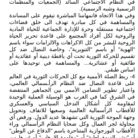
في النظام الاجتماعي السائد (الجمعيات والمنظمات
الرسمية وشبه الرسمية).
وفي هذا الاتجاه فانمهامنا المباشرة تيقوم على المساندة
والمساهمة في كل مبادرة تهدف الى خلق فضاءات
اجتماعية مستقلة وحرة للإدارة الجماعية للحياة المادية
والروحية لكل أفراد المجتمع على قاعدة تحرير الحياة
الروحية للبشر من كل الاكراهات والالزامات سواء باسم
"الهوية" أو باسم "التنويرية"، وخاصة النضال ضد كل
تقسيم للحركة الثورية تحت أي يافطة دينية أو عقائدية أو
طائفية أو عشائرية... والمساهمة في توحيدها على
اساس طبقي.
4- ربط الصلة الأممية مع كل الحركات الثورية في العالم
على قاعدة النضال ضد النظام الرأـسمالي العالمي،
واعتبار تطوير التضامن الأممي بين الجماهير المنتفضة
في الشرق كما في الغرب هو الوسيلة العملية الوحيدة
لمقاومة كل أشكال التدخل السياسي والعسكري
للأقطاب الرأسمالية العالمية وسعيها للاتفاف وتحويل
وجهة الموجة الثورية التي تشهدها عديد الدول. ورفض أي
محاولة لجر العمال وكل ضحايا النظام الرأسمالي وراء
الأقطاب البورجوازية المتناحرة باسم "الدفاع عن الوطن"
أو "نشر الديمقراطية" أو "مقاومة الارهاب" أو غيرها من