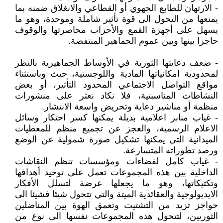
- الارتهان للطابع الجهوي أو القطاعي والانغلاق ضمنه بما
يمنعها من التحول الى قوة تأثير شاملة وموحدة، وهو ما
يسهل على أجهزة القمع والأحزاب محاصرتها والوقوف
حاجزا بينها وبين عموم الجماهير المنتفضة.
- ضعف دعايتها الثورية في الأوساط الجماهيرية بالنظر
لمحدودية امكانياتها المادية واللوجستية، حيث وباستثناء
مواقع التواصل الاجتماعي المحدود التأثير، أو بعض
النشاطات المناسبتية، فلا نكاد نعثر على منشورات
منظمة أو مناشير دعاية وتحريض واسعة الانتشار.
- غياب منابر اعلامية بديلة يمكنها كسر احتكار وسائل
الاعلام الرسمية، والعجز عن تجميع منظم للمعطيات
الميدانية التي يمكنها تشكيل صورة شمولية عن الوضع
ورصد تطوراته المتسارعة.
- غياب كامل لفضاءات ومؤسسات تنظم النقاشات
الداخلية بين هذه المجموعات تعمل على توحيد أهدافها
وتكتيكاتها، وهو ما يجعلها عرضة لتسلل الأفكار
الايديولوجية والعقائدية الميتة والتي تتحول شيئا فشيئا الى
حواجز تزيد من التشتيت وتعمق الهوة بين المناضلين
الثوريين، لتتحول هذه المجموعات نفسها الى نوع من