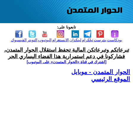
تابعونا على:
بودكاست
بنترست
تيلكرام
لينكدإن
الانستغرام
اليوتيوب
التويتر
الفيسبوك
تبرعاتكم وتبرعاتكن المالية تحفظ استقلال الحوار المتمدن،
فشاركونا في دعم استمرارية هذا الفضاء اليساري الحر
[اشترك في قناة ‫«الحوار المتمدن» على اليوتيوب]
الحوار المتمدن - موبايل
الموقع الرئيسي