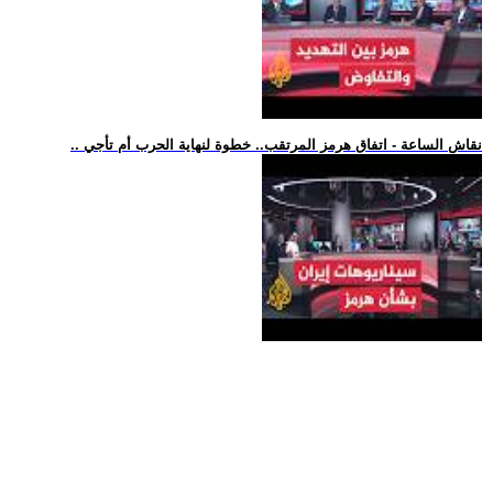
.. نقاش الساعة - اتفاق هرمز المرتقب.. خطوة لنهاية الحرب أم تأجي