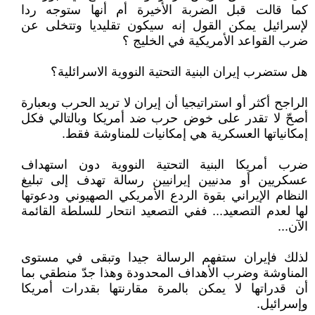
كما قالت قبل الضربة الأخيرة أم أنها ستوجه ردا
لإسرائيل يمكن القول إنه سيكون تقليديا وتتخلى عن
ضرب القواعد الأمريكية في الخليج ؟
هل ستضرب إيران البنية التحتية النووية الاسرائلية؟
الراجح أكثر أو استراتيجيا أن إيران لا تريد الحرب وبعبارة
أصحّ لا تقدر على خوض حرب ضد أمريكا وبالتالي فكل
إمكانياتها العسكرية هي إمكانيات للمناوشة فقط.
ضرب أمريكا البنية التحتية النووية دون استهداف
عسكريين أو مدنيين إيرانيين رسالة تهدف إلى تبليغ
النظام الإيراني بقوة الردع الأمريكي الصهيوني ودعوتها
لها لعدم التصعيد... ففي التصعيد انتحار للسلطة القائمة
الآن...
لذلك فإيران ستفهم الرسالة جيدا وتبقى في مستوى
المناوشة وضرب الأهداف المحدودة وهذا جدّ منطقي بما
أن قدراتها لا يمكن بالمرة مقارنتها بقدرات أمريكا
وإسرائيل.