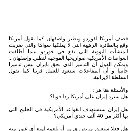
قصف أمريكا لفوردو ونطنز واصفهان كما تقول أمريكا
وقع بـالطائرة الرهيبة التي لا يملكها سواها والتي ضربت
المنشآت النووية التي تقع في فوردو بينما أطلقت
الغواصات الأمريكية صواريخها الموجهة لنطنزـ وإصفهان ـ
ويمكن القول أن التدمير الذي لحق بايران ليس تدميرا
جانبيا و أن المفاعلات ستعود للعمل قريبا كما تقول
السلطة الإيرانية.
والأسئلة هنا هي:
هل سترد إيران على أمريكا ردا قويا؟
هل إيران ستستهدف القواعد الأمريكية في الخليج التي
بها أكثر من 40 ألف جندي امريكي؟
هل فعلا ستغلق مريض هرمز أو تلغمه لمنع أي عبور منه