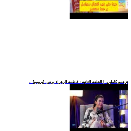
.. (برومو) -نزعمو كاملين- | الحلقة الثانية : فاطمة الزهراء برص