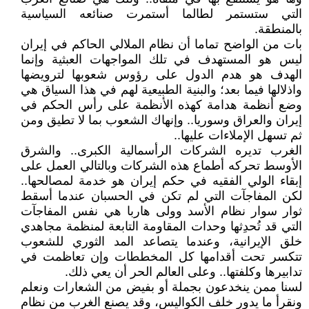
التي ستستمر لطالما أستمرت صنائعه السياسية
بالمنطقة.
بات من الواضح تماما أن نظام الملالي الحاكم في إيران
ليس هو المستهدف في تلك المواجهات العبثية وإنما
الهدف هو هدم الدول على رؤوس شعوبها لترويضها
واذلالها فيما بعد؛ والبنية الطبيعية لهم في هذا السياق هي
وضع أنظمة هدامة كهذه الأنظمة على رأس الحكم في
إيران والعراق وسوريا.. وإنهاك الشعوب بما لا تطيق ومن
ثم تسهل الإملاءات عليها..
الغرب تديره الشركات الرأسمالية الكبرى.. والشرق
الأوسط تحركه أطماع هذه الشركات وبالتالي العمل على
إبقاء الولي الفقيه في حكم إيران هو خدمة لمصالحها..
لكن المفاجآت التي لم تكن في الحسبان عندما أسقط
ثوار سوار نظام الأسد وولى هاربا هي نفس المفاجآت
التي قد تُحدِثها وحدات المقاومة التابعة لمنظمة مجاهدي
خلق الإيرانية، وعندما يتصاعد المد الثوري للشعوب
تتكسر تحت أقدامها كل المخططات وإن تعاظمت في
تدابيرها وكلفتها.. وعلى العالم الحر أن يعي ذلك.
لسنا ممن ينخدعون بجملة أو بفيض من الشعارات ونعلم
ونقرأ ما يدور خلف الكواليس، وقد يصنع الغرب من نظام