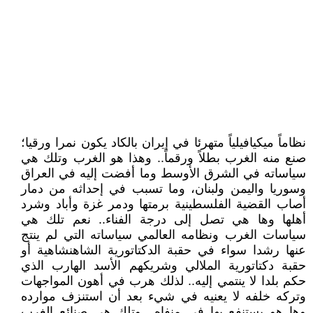
نظاماً ميكيافيلياً متهرئا في إيران بالكاد يكون نمرا ورقيا؛
صنع منه الغرب بطلاً ورقماً.. وهذا هو الغرب وتلك هي
سياساته في الشرق الأوسط وما أفضت إليه في العراق
وسوريا واليمن ولبنان، وما تسبب في إحداثه من دمار
أصاب القضية الفلسطينية برمتها ودمر غزة وأباد وشرد
أهلها وها هي تصل إلى درجة الفناء.. نعم تلك هي
سياسات الغرب ونظامه العالمي سياساته التي لم ينتج
عنها رشدا سواء في حقبة الدكتاتورية الشاهنشاهية أو
حقبة دكتاتورية الملالي وشريكهم الأسد الهارب الذي
حكم بلدا لا ينتمي إليه.. لذلك هرب في أهون المواجهات
وتركه خلفه لا يعنيه في شيء بعد أن استنزف موارده
وها هو يستنفع بها في منفاه.. وتلك هي صنائع الغرب