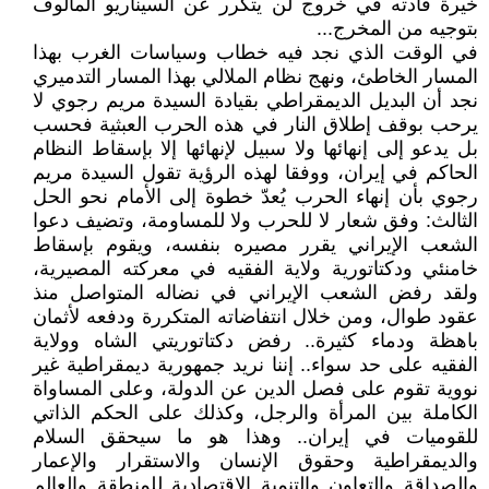
خيرة قادته في خروج لن يتكرر عن السيناريو المألوف
بتوجيه من المخرج...
في الوقت الذي نجد فيه خطاب وسياسات الغرب بهذا
المسار الخاطئ، ونهج نظام الملالي بهذا المسار التدميري
نجد أن البديل الديمقراطي بقيادة السيدة مريم رجوي لا
يرحب بوقف إطلاق النار في هذه الحرب العبثية فحسب
بل يدعو إلى إنهائها ولا سبيل لإنهائها إلا بإسقاط النظام
الحاكم في إيران، ووفقا لهذه الرؤية تقول السیدة‌ مريم
رجوي بأن إنهاء الحرب يُعدّ خطوة إلى الأمام نحو الحل
الثالث: وفق شعار لا للحرب ولا للمساومة، وتضيف دعوا
الشعب الإيراني يقرر مصيره بنفسه، ويقوم بإسقاط
خامنئي ودكتاتورية ولاية الفقيه في معركته المصيرية،
ولقد رفض الشعب الإيراني في نضاله المتواصل منذ
عقود طوال، ومن خلال انتفاضاته المتكررة ودفعه لأثمان
باهظة ودماء كثيرة.. رفض دكتاتوريتي الشاه وولایة
الفقیه على حد سواء.. إننا نريد جمهورية ديمقراطية غير
نووية تقوم على فصل الدين عن الدولة، وعلى المساواة
الكاملة بين المرأة والرجل، وكذلك على الحكم الذاتي
للقوميات في إيران.. وهذا هو ما سيحقق السلام
والديمقراطية وحقوق الإنسان والاستقرار والإعمار
والصداقة والتعاون والتنمية الاقتصادية للمنطقة والعالم