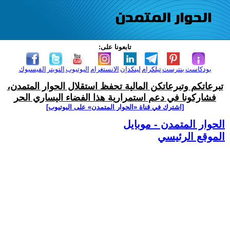
تابعونا على:
بودكاست
بنترست
تيلكرام
لينكدإن
الانستغرام
اليوتيوب
التويتر
الفيسبوك
تبرعاتكم وتبرعاتكن المالية تحفظ استقلال الحوار المتمدن،
فشاركونا في دعم استمرارية هذا الفضاء اليساري الحر
[اشترك في قناة ‫«الحوار المتمدن» على اليوتيوب]
الحوار المتمدن - موبايل
الموقع الرئيسي