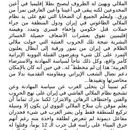
الملالي ويهيئ له الظروف ليصبح بطلا إقليميا في أعين
المخدوعين لكنه يبقى في أعيننا وأعين العارفين نمراً من
ورق.. وليعلم الجميع أن الضحايا التي تقع على يد نظام
الملالي الطاغوتي في إيران ودول المنطقة من جراء
حملات قتل حكومي وإخفاء قسري وتمدد وهيمنة
إقليميين تفوق بعشرات الأضعاف حصيلة الخسائر
البشرية نتيجة تلك الحروب العبثية التي حولت ملالي
الظلام في إيران من نمور ورقية إلى أبطال يعلنون
التمرد على كل شيء ويفرضون القنبلة النووية الإيرانية
كأمر واقع، وكل ذلك نتاجاً لسياسة المهادنة والاسترضاء
الغربية؛ هذا إن لم مخطط ٌ له.. في حين أنه كان بالإمكان
دعم نضال الشعب الإيراني ومقاومته التقدمية بدلا من
محاصرتها وتقييدها...
كم تمنينا أن يتخلى الغرب عن سياسة المهادنة وعن
تشجيع نظام الملالي الفاشي في إيران على نهج الحروب
والفتن واختطاف الرهائن والابتزاز؛ لكننا ندرك تماماً أن
يعلم موقن بأن سلاح الملالي النووي لن يكون إلا وسيلة
تركيع للمنطقة فقط ولن يضر الغرب في شيء فجدران
مفاعل ديمونة لم تتعرض لطلقة واحدة منه رغم أنهم
حرق الميناء على رأسه قبل حرب الـ 12 يوماً، وقتلوا له