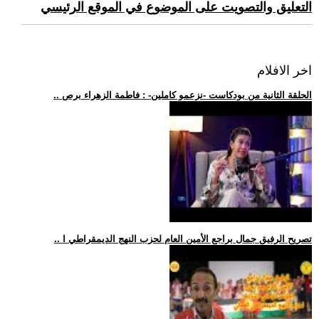
التعليق والتصويت على الموضوع في الموقع الرئيسي
اخر الافلام
.. الحلقة الثانية من بودكاست -نزعمو كاملين- : فاطمة الزهراء برص
.. تصريح الرفيق جمال براجع الأمين العام لحزب النهج الديمقراطي ا