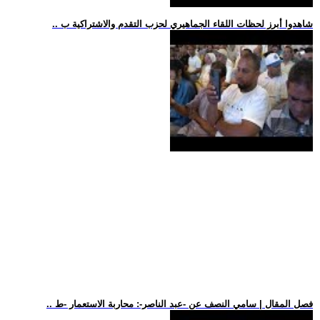
.. شاهدوا أبرز لحظات اللقاء الجماهيري لحزب التقدم والاشتراكية ب
.. فصل المقال | سامي النصف عن -عبد الناصر-: محاربة الاستعمار -ط