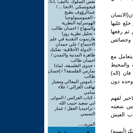
نفس السلوك .تأليف: S.L.
فيجوتسكي .الاتحا ... /
عبدالرؤوف بطيخ
ان(الانسان
-
الفينومينولوجيا
خلع عليها
الهوسرلية النظرية
والمنهاج / احسان طالب
 ثم رفعها
-
تحليل نظرية روزا
هارتموت النقدية في علم
فة وخصائص
الاجتماع / علي حمدان
-
-الدولة الأخلاقية- تفكيك
ظاهرة المدنية والتمدن /
يتعامل مع
احسان طالب
ة والمحيط
-
جدوى الفلسفة، لماذا
نمارس الفلسفة؟ / إحسان
فان (اله)
طالب
 وحده دون
-
ناموس المعالي ومعيار
تهافت الغزالي / علاء
سامي
اخير لفهم
-
كتاب العرائس / المولى
ابي سعيد حبيب الله
ن بتبعيته
-
تراجيديا العقل / عمار
التميمي
باب العيش
المزيد.....
ز(أنسنة)