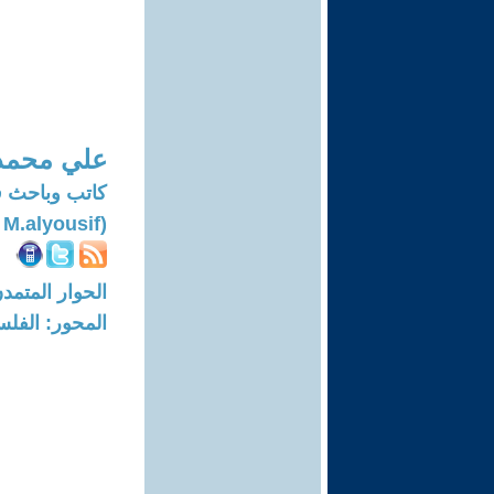
علي محمد
كاتب وباحث في ال
(Ali M.alyousif)
الحوار المتمدن-العدد: 8380 - 25
المحور: الفلس