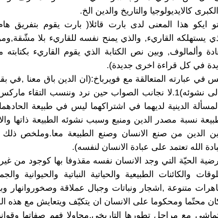
كبرى كالايديولوجيا والتاريخ والدين الخ.
تو ايكو هذا المعنى لدى بارت قائلا( بارت يقوم بتفريق ه
لذي يستهلكه القاريء, والذي يمنح نفسه للقاريء بلا مشّقة,وم
ادة وألمالوف, وبين نص الكتابة الذي يقوم القاريء بكتابته 
ة في كل قراءة اخرى جديدة).
 في عبارته المتعالقة مع فويرباخ:(ان الدين باق معنا ,في بقا
التي أدّت الى نشوئه)1.لا نجانب الصواب حين نرد وننسب التقاء ما
مسألة الدينية لديهما في اشتراكهما ليس في طبيعة الحاده
بيعة نسبة مصدر الدين ومنبع وسبب نشوئه الطبيعة ذاتها والا
رين الدين من صنع الانسان وصنع الطبيعة معا.وملخص ذلك 
ادة الله تعتمد على عبادة الانسان لنفسه).
رضية الحيّة التي وجد الانسان نفسه مقذوفا بها كوجود من غير 
وقات والكائنات الطبيعية والحياتية النباتية والحيوانية والج
رات متنوعة ,اشجار ونباتات وجبال عملاقة وصخوروانهار وبي
ان محتّما ومحكوما على الانسان ان يتكيّف ويتعايش مع هذه ال
تماشى مع مراحل تطورها التاريخي,محاولا فهم صفاتها وقوانين