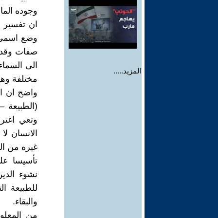
وجوده الما
ان تفسير فو
وضع اسمى خ
صفات وقدرا
الى السماء
المزيد.....
مختلفة وهيئ
واضح ان الد
(الطبيعة –
وتعي اغترا
الانسان لا
غيره من الك
تأسيسا على
نشوء الدين
للطبيعة ال
والبقاء.
من المعلو