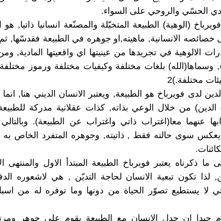
دي الحسّي والروحي على السواء.
يرباخ (الوهية) الطبيعة المتخيّلة والمصنّعة انسانيا ذاتيا, هو 
صائصه الانسانية, ماهيته,او جوهره في الطبيعة فقدسّها, ثم 
ت الالوهية في تجريدها من عينيتها اي واقعيتها المادية, ومن
, وسماها(الله) بلغات مختلفة وكيفيات مختلفة ورموز مختل
ات مختلفة.)2
ين لدى فويرباخ هو الطبيعة, ويعتبر الانسان الديني هنا, انما 
 الدين) من خلال الوعي بذاته, كذات عقلانية مدركة للطبيع
بها عنهما معا(اغتراب ذاتي واغتراب عن الطبيعة). وبالتالي 
 يعكس سوى حالته فقط , ذاتيته, وجوهره المتفرد الخاص به
ائنات.
 ما ذكرناه يعتبر فويرباخ الطبيعة المبتدأ الاول والمنتهى ال
, لذا تكون تبعية الانسان لحاجة التديّن , هي لاشعوره الدفي
تي لا يستطيع تصوّر الحياة من دونها وما توفره له من اس
م جيدا ان جدل الانسان مع الطبيعة يقوم على جوهر ومرتك