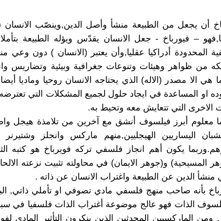
خ أن يجعل من الطبيعة منشأ وأصل الدين,وينصّب الانسان (ال
,فهو – فيورباخ - جعل الانسان يقدّس ويؤله الطبيعة بتأملاته
قية المحدودة أدراكيا عقليا,وأن يعتبر (الانسان ) دون وعي منه
كه من ظواهر وهيئات وتنوعات جغرافية وبيئية وتضاريس وان
 هي الا مصدر (الاله) الذي يحتاجه الانسان روحيا وماديا أيضا
ه او المساعدة في ايجاد حلول لجميع المشكلات التي تعترضه
 الاخرى التي تتعايش معه وتحيط به.
ما معلوم أبرز فيلسوف أنشق مع آخرين من تلامذة هيجل واط
شبان اليساريين الهيجليين,منهم ماركس وانجلز وشتيرنر
م.وربما يكون أهم انجاز فلسفي تركه فويرباخ هو كتبه الث
هر المسيحية) و(جوهر الايمان) في محاولته تثبيت نزعته الالح
منشأ الدين عن الطبيعة واغتراب الانسان عن ذاته .
باخ بأنه صاحب منهج فلسفي مادي تصوفي او تأملي ذاتي, ال
يلسوف الذات فهو عالج موضوعة أغتراب الذات فلسفيا في س
ومن الماركسيين المحدثين الذين ينكرون التأثير المادي لفو