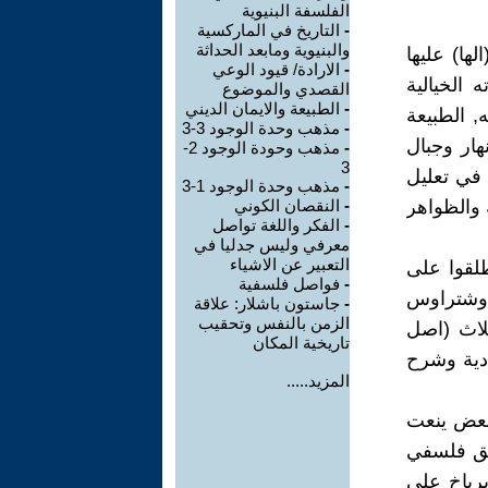
الفلسفة البنيوية
-
التاريخ في الماركسية
والبنيوية ومابعد الحداثة
ها) عليها
-
الارادة/ قيود الوعي
 الخيالية
القصدي والموضوع
-
الطبيعة والايمان الديني
, الطبيعة
-
مذهب وحدة الوجود 3-3
هار وجبال
-
مذهب وحودة الوجود 2-
3
 في تعليل
-
مذهب وحدة الوجود 1-3
 والظواهر
-
النقصان الكوني
-
الفكر واللغة تواصل
معرفي وليس جدليا في
التعبير عن الاشياء
لقوا على
-
فواصل فلسفية
 وشتراوس
-
جاستون باشلار: علاقة
الزمن بالنفس وتحقيب
لاث (اصل
تاريخية المكان
ادية وشرح
المزيد.....
بعض ينعت
بق فلسفي
يرباخ على