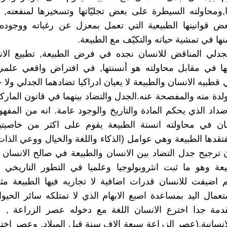
ا,ومحاولته السيطرة على بعض تجليّاتها وتسخيرها لمنفعته, 
ض قوانينها الطبيعية التي تعمل بمعزل عن رغباته ووجوده 
نها في تمشية حياته والتكيّف مع الطبيعة.
الجدلي المناقض للانسان نجده في فرض الطبيعة, تطبيع الا
عها في مقابل محاولته هو أنسنتها, في افتراض واقعي علم
قطبيه الانسان والطبيعة لا يعيان ادراكيا تضادهما الجدلي ولا ح
تولدة منه والمفصحة عنه.الجدل والتضاد بينهما في قانون المار
ضداد الذي يحكم المادة والتاريخ والوجود عامة. انه من المفهو
ان في محاولته انسنة الطبيعة يقوم على اكثر من خاصيتين
فتقدها الطبيعة وهي عوامل (الذكاء واللغة والخيال ووعي الذات
ان ترجيح جدل التضاد بين الانسان والطبيعة في صالح الانسا
عة وهو ما ثبت انثروبولوجيا وعلميا في التطور التاريخي 
م اضيفت للانسان قدرات اضافية لا تجاريه فيها الطبيعة م
تعمال اليد بمساعدة اصبع الابهام الذي لا تمتلكه سائر الحيو
دمة جدا اخترع الانسان اللغة مع دخوله عصر الزراعة ,
انسانية.(عصر الزراعة سبعة الاف سنة قبل الميلاد, وعصر اخترا