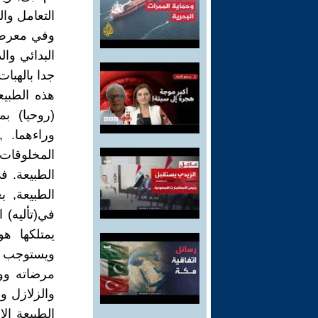
التعامل وال
وفي معرض ا
البدائي وال
جدا بالهبات
هذه الطبيع
(روحيا) ب
وراءهما. 
المخلوقات و
الطبيعة. ف
الطبيعة, 
في(تأليه) 
يمتلكها هو
ويستوجب ع
مرضاته وو
والزلازل و
الطبيعة ال