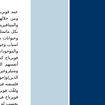
عمد فويربا
ومن خلالها
والميتافيزي
بكل ماتمتل
وحيوانات ما
اسباب وجود
والموجودات
فويرباخ ك
أنفسهم ال
وشيلروغيره
الدين)و(جو
فلسفته في 
ولقّب فوير
فويرباخ ف
يحسب له . 