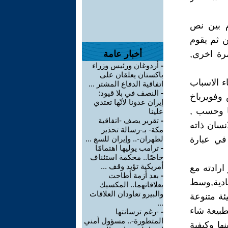
ام بين نص
ن ثم يقوم
مرة اخرى,
أخبار عامة
-
أردوغان ورئيس وزراء
باكستان يعلقان على
ء الاسباب
اتفاقية الدفاع المشتر ...
-
النصف في بلا قيود:
ركس وفويرباخ
إيران عدونا لأنّها تعتدي
ما وحسب ,
علينا
-
تقرير يصف -اتفاقية
نسان ذاته
مكة- بـ-رسالة تحذير
في عبارة
لطهران-.. وإيران للسع ...
-
ترامب يوليها اهتمامًا
خاصًا.. محكمة استئناف
أمريكية تؤيد وقف ...
ارادته مع
-
بعد أزمة أطاحت
مادية,وسط
بعلاقاتهما.. المكسيك
والبيرو تعاودان العلاقات
ئة متنوعة
...
طبيعة شاء
-
-رغم ترسانتها
المتطورة-.. مسؤول أمني
ها وكيفية