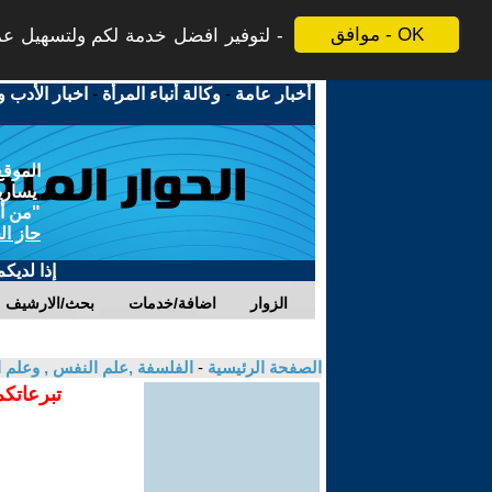
موافق - OK
لتوفير افضل خدمة لكم ولتسهيل عملي
أخبار عامة
-
وكالة أنباء المرأة
-
اخبار الأدب و
الموقع
يسارية
"من أج
حاز ال
إذا لديك
الزوار
اضافة/خدمات
بحث/الارشيف
الصفحة الرئيسية
-
الفلسفة ,علم النفس , وعلم ا
تبرعاتكم