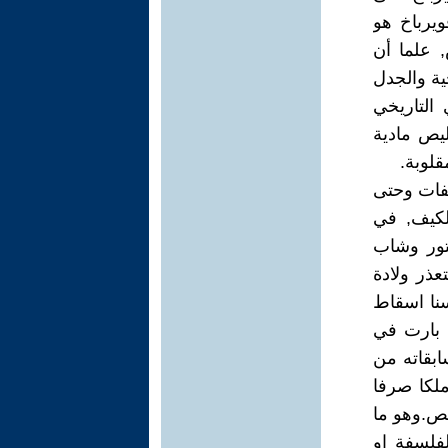
يرباخ هو
, علما أن
ية والجدل
ي التاريخي
ليص مادية
قلوبة.
سفات وحتى
لكيف, في
عتور وشاب
عذر ولادة
سنا اسقاط
 بارت في
ابقاته من
لكا صرفا
نص.وهو ما
فلسفة او