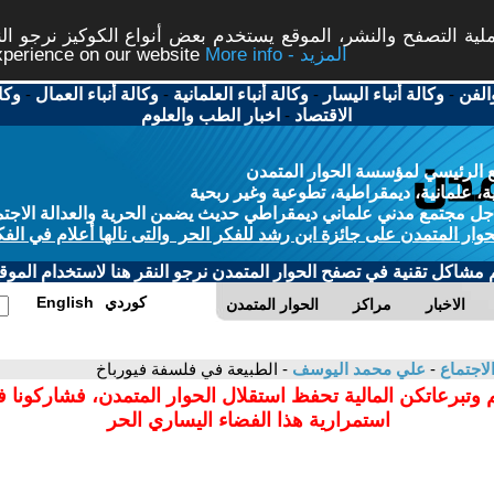
ة التصفح والنشر، الموقع يستخدم بعض أنواع الكوكيز نرجو النق
More info - المزيد
experience on our website
الفن
-
وكالة أنباء اليسار
-
وكالة أنباء العلمانية
-
وكالة أنباء العمال
-
وكا
الاقتصاد
-
اخبار الطب والعلوم
 الرئيسي لمؤسسة الحوار المتمدن
، علمانية، ديمقراطية، تطوعية وغير ربحية
ل مجتمع مدني علماني ديمقراطي حديث يضمن الحرية والعدالة الاجتم
حوار المتمدن على جائزة ابن رشد للفكر الحر والتى نالها أعلام في الفك
م مشاكل تقنية في تصفح الحوار المتمدن نرجو النقر هنا لاستخدام الموقع
كوردي
English
الاخبار
مراكز
الحوار المتمدن
لاجتماع
-
علي محمد اليوسف
- الطبيعة في فلسفة فيورباخ
 وتبرعاتكن المالية تحفظ استقلال الحوار المتمدن، فشاركونا 
استمرارية هذا الفضاء اليساري الحر