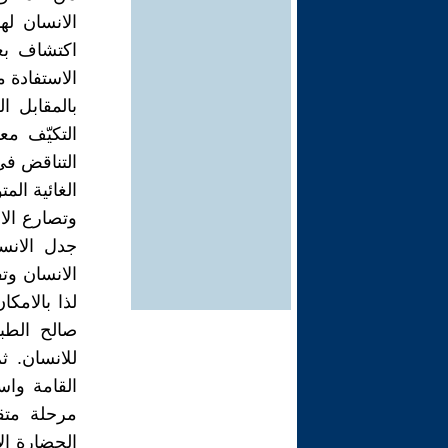
الانسان له
اكتشاف بع
الاستفادة م
بالمقابل 
التكيّف م
التناقض في 
الغائية الم
وتصارع الا
جدل الانس
الانسان وت
لذا بالامك
صالح الطبي
للانسان. ث
القامة واس
مرحلة متق
الحضارة ال