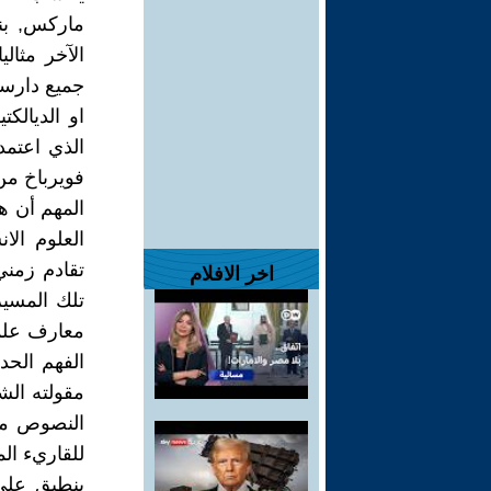
ماركس, بن
الآخر مثال
جميع دارسي
او الديالكت
الذي اعتمد
فويرباخ من 
المهم أن ه
العلوم ال
تقادم زمني
اخر الافلام
تلك المسير
معارف علمي
الفهم الح
مقولته الش
النصوص من
للقاريء الم
ينطبق على