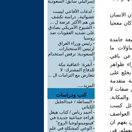
إسرائيلي سابق: السعودية
...
-
لدغات الأفاعي ليست
 الانسان
عشوائية.. دراسة تكشف
مَن هم الأكثر عرضة ل ...
كان معجبا
-
الشيوخ الأمريكي يصادق
على تشديد العقوبات ضد
روسيا
يعة جامدة
-
رئيس وزراء العراق
اؤلات ما
لرئيس الاستخبارات
السعودية: نرفض استخدام
 عن باقي
أ ...
راء ظواهر
-
أنقرة: -اتفاقية مكة
للدفاع المشترك- لا
 يخلع على
تتعارض مع التزامات ال ...
ة متقدمة
المزيد.....
ن صفات لا
كتب ودراسات
المكانة,
-
البساطة / عبدالجليل
سائل كسب
الكناني
-
أحمد رباص / كتاب هيغل
 العواصف
:قراءة جماعية جديدة في
ن يفهم ان
"فينومينولوجيا الروح"
-
الوعي كمشكلة في علم
يعمله, في