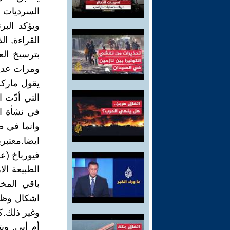
السرديات ال
ويؤكد البر
القراءة, ا
بترسيخ الع
ومرات عديد
يقول ماركس
في نشأة ال
وانما في ط
ايضا.معتب
فيورباخ (عب
الطبيعة الا
باقي المخل
اشكال وظاه
وغير ذلك.ك
أم أبى, وي