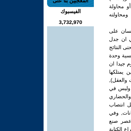
المعجبين بنا على
أو محاولة
الفيسبوك
ومحاولته
3,732,970
نسان على
ي ان جدل
تى النتائج
كسية وحدة
م جيدا ان
 يمتلكها
 والعقل),
ن وليس في
والحضاري
ثل انتصاب
انات, وفي
 عصر صنع
ع الكتابة