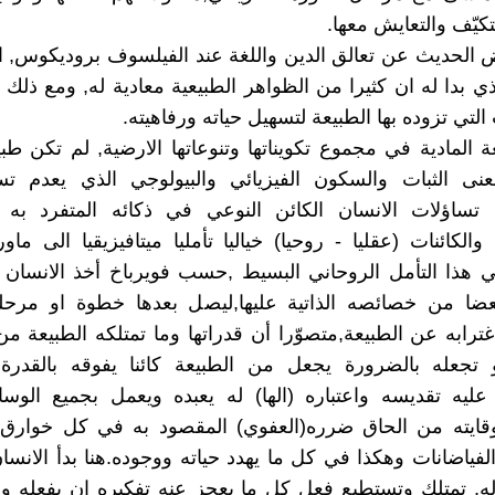
تكيّف والتعايش معها.
لحديث عن تعالق الدين واللغة عند الفيلسوف بروديكوس, ان
ذي بدا له ان كثيرا من الظواهر الطبيعية معادية له, ومع ذلك 
 التي تزوده بها الطبيعة لتسهيل حياته ورفاهيته.
ة المادية في مجموع تكويناتها وتنوعاتها الارضية, لم تكن طب
معنى الثبات والسكون الفيزيائي والبيولوجي الذي يعدم تس
, تساؤلات الانسان الكائن النوعي في ذكائه المتفرد به
الكائنات (عقليا - روحيا) خياليا تأمليا ميتافيزيقيا الى ماو
ي هذا التأمل الروحاني البسيط ,حسب فويرباخ أخذ الانسان
بعضا من خصائصه الذاتية عليها,ليصل بعدها خطوة او مرحل
اغترابه عن الطبيعة,متصوّرا أن قدراتها وما تمتلكه الطبيعة م
 تجعله بالضرورة يجعل من الطبيعة كائنا يفوقه بالقدرة و
ليه تقديسه واعتباره (الها) له يعبده ويعمل بجميع الو
قايته من الحاق ضرره(العفوي) المقصود به في كل خوارق
الفياضانات وهكذا في كل ما يهدد حياته ووجوده.هنا بدأ الانسا
اله, تمتلك وتستطيع فعل كل ما يعجز عنه تفكيره ان يفعله و