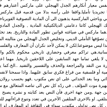
فس معيار أنكارهم الجدل الهيجلي على ماركس أعتبارهم فو
يا تجريديا تأمليا,واقفا على رأسه بدلا من قدميه قبل ماركس
 وباحثي الماركسية يذهبون الى أن المادية التصوفية الفويرباخ
يك الهيجلي كانتا دعامتي الديالكتيكية المادية , والجدل الماد
هما ماركس في صياغته قوانين تطور المادة والتاريخ, بعد تخ
تصوّفها التأملي الديني, وتخليص الجدل الهيجلي من مثاليته الم
ذا ليس موضوعنا,لكن لا يمكن لأحد نكران أن المعارف والفل
انسانية,هي تراكم معرفي وحضاري تاريخي محكوم بالكم وا
 لا يلغي تماما جهد السابقين على اللاحقين تاريخيا, مهما ا
ة من النقد والمراجعة والحذف والتفسير والتفنيد ..الخ.كما يت
ة أو فلسفية من فراغ فكري سابق عليهما. واذا سمحنا لانف
داثي وما بعد الحداثي على اي نص مكتوب ,فهو بحسب رولان
هيرة موت المؤلف , في ردّه كل نص الى تناصه المتعالق مع س
 جهة ,ومن جهة اخرى فأن النص بعد كتابته و نشره يصبح م
تلقي, او بالاحرى المتلقين الآخرين في تعدد وتنوع قراءآتهم لل
 كل نص تداولي مكتوب سواء في الثقافة او المعارف او ال