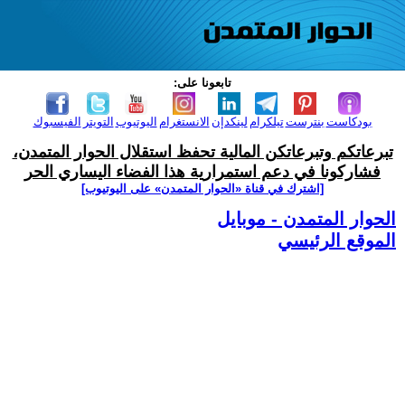
تابعونا على:
بودكاست
بنترست
تيلكرام
لينكدإن
الانستغرام
اليوتيوب
التويتر
الفيسبوك
تبرعاتكم وتبرعاتكن المالية تحفظ استقلال الحوار المتمدن،
فشاركونا في دعم استمرارية هذا الفضاء اليساري الحر
[اشترك في قناة ‫«الحوار المتمدن» على اليوتيوب]
الحوار المتمدن - موبايل
الموقع الرئيسي