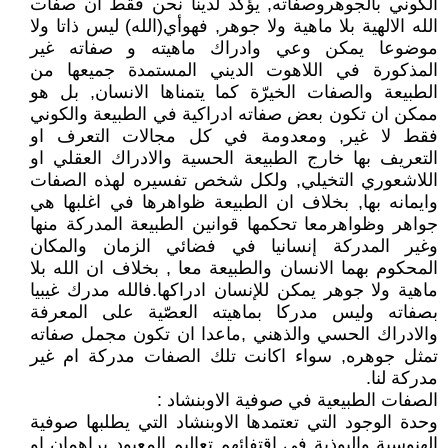
الكوني بالجوهروصفاته, يؤكد لدينا نحن فقط ان صفات
الله الالهية بلا ماهية ولا جوهر, فهوأي(الله) ليس ذاتا ولا
موضوعا يمكن وعي وادراك ماهيته و صفاته غير
المذكورة في اللاهوت الديني المستمدة جميعها من
الطبيعة والصفات الخيرّة كما يتمناها الانسان, بل هو
ممكن ان تكون بعض صفاته ادراكية في الطبيعة والكوني
فقط لا غير, ومعدومة في كل مجالات التعرف او
التعريف بها خارج الطبيعة الحسية والادراك العقلي او
اللاشعوري التخيلي, ولكل شخص تفسيره لهذه الصفات
وايمانه بها, بخلاف ان الطبيعة ظواهرها في اغلبها هي
جواهر وظواهرمعا تحكمها قوانين الطبيعة المدركة منها
وغير المدركة إنسانيا في فضائي الزمان والمكان
المحكوم بهما الانسان والطبيعة معا , بخلاف ان الله بلا
ماهية ولا جوهر يمكن للإنسان ادراكها.فالله مدرك غيبيا
بصفاته وليس مدركا بماهيته العصّية على المعرفة
والادراك الحسي والذهني ,ماعدا ان تكون مجمل صفاته
تمثل جوهره, سواء اكانت تلك الصفات مدركة ام غير
مدركة لنا.
الصفات الطبيعية في صوفية الاوبنشاد :
وحدة الوجود التي تعتمدها الاوبنشاد التي يطلبها صوفية
الهنوسية والبوذية في اقتفائهم تعاليم المعبود براهمان او