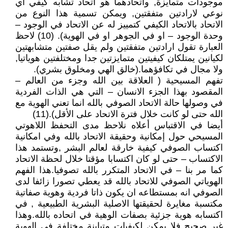
موجودات متمايزة, واتحادهما هو اتحاد تشابه كيفي أي
نوعي لارادتين متفقتين, ويمكن تسمية هذا النوع من
الاتحاد بالاتحاد الكيفي كتمييز له عن الاتحاد في الوجود –
وحدة الوجود – او في الجوهر او في الهوية). (10) لاحظ
العبارة تقول ارادتين متفقتين ولم يقل صفتين متشابهتين
لكيانين يمتلكان كيفيتين متمايزتين جدا ومختلفتين هوياتيا,
ولا مجال في تكافؤهما.(خالق الهي ومخلوق بشري).
تفهم المسيحية ( العلاقة بين الله وجزء من العالم –
المقصود بهذا الجزء الانسان – التي هي الذات الفردية
في وصولها حالة الاتحاد الصوفي بالله انما تعني الهوية مع
الله حتى لو كانت خلال فترة الاتحاد على الأقل).(11)
أيضا في الاقتباس أعلاه نلاحظ مدى التحفظ اللاهوتي
المسيحي حول إمكانية وحقيقة الاتحاد بالله وفي امكانية
اكتساب الصوفي كيفية خارقة لعالم البشر ,وتستمد هذا
الاكتساب – حتى لو كان اكتسابا مؤقتا خلال لحظة الاتحاد
كما مر بنا – في الاتحاد المتكرر بالله تصوفيا.هذا الفهم
الهوياتي الصوفي للاتحاد بالله قد يعطي تصورا زائفا لدى
الصوفي انه بمستطاعه ان يكون ذاتا فردية وهوية صفاتية
مكتسبة مغايرة لحقيقتها الاصلية البشرية الطبيعية , في
اكتسابه هوية جزئية بصفات الوهية في اتحاده بالله.وهذا
غير صحيح فلا يمكن لكيفيات متباينة مختلفة في الهوية