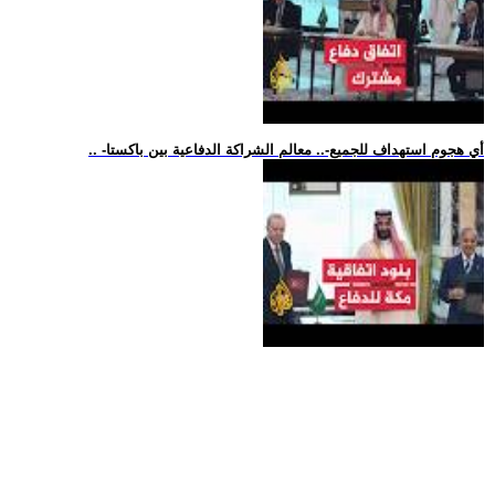
.. -أي هجوم استهداف للجميع-.. معالم الشراكة الدفاعية بين باكستا