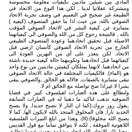
المادي بين شيئين ماديين بكيفيات معلومة محسوسة
ومشتركة عقلانيا لدينا , لكن هذا النوع من الاتحاد في
الطبيعة غير صحيح في التعميم في وصف تجربة الاتحاد
الصوفي بالله, من حيث اذا ما حقق المتصوف (كيفية )
متمايزة عن كيفية البشر في الاتحاد الصوفي المؤقت
بالله , فالنتيجة رجوع كل من الله والصوفي الى كيفياتهما
الاصيلة قبل تحقيق اتحادهما وعودة المتصوف الطبيعي
الخارج من تجربة الاتحاد الصوفي كأنسان ارضي قبل
الاتحاد. لكن يتعذر على أي من النهرين العودة الى
كيفياتهما قبل اتحادهما وتكوينهما حالة كيفية جديدة ناشئة
من اتحادهما. لانهما يمتلكان كيفيتين ماديتين من نوع واحد
هو (الماء). فالكيفيات المختلفة في حالة الاتحاد الصوفي
تبقى متمايزة بالصفات, فالاله هو الخالق ,والصوفي يبقى
بشرا لا غيراذا صح تواصله مع الخالق ام لا.
ولنطالع على هذه العبارات لفيلسوف كبير في قضايا
الصوفية تذهب لتاكيد ما ذهبنا له في العبارات السابقة
,يقول روز بروك:(كما ان النار لا تصبح حديدا, ولا يصبح
الحديد نارا, فان المخلوق المتحد بالله لايكون الها, كما لا
يصبح الله مخلوقا).(8). وهذا من ابلغ التبيرات الفلسفية
اللاهوتية الموفقة , لكنه لا يتوافق تماما مع قول القديس
يوحنا :(ان الاتحاد بالله اتحاد مشابهة يحدث عندما تتطابق