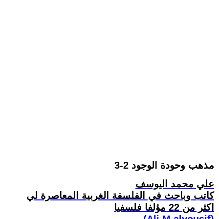
مذهب وحودة الوجود 2-3
علي محمد اليوسف
كاتب وباحث في الفلسفة الغربية المعاصرة لي
اكثر من 22 مؤلفا فلسفيا
(Ali M.alyousif)