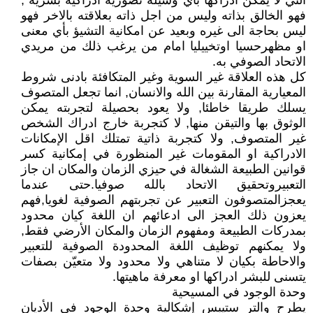
التي لا يمكن ادراكها باي وسيلة تصورية ادراكية بشرية ,
فهو الخالق بذاته وليس من اجل ذاته بعلاقته بالاخر فهو
ليس بحاجة الى غيره وبعيد عن امكانية التشيؤ بأي معنى
او مظهرحسيا اوتخييليا امام من يرغب ذلك من مريدي
الاتحاد الصوفي به.
كل هذه العلاقة غير السوية وغير المتكافئة بادنى شروط
المعيارية المقارنة بين الله والانسان, انما تجعل المتصوف
يسلك طريقا خاطئا, ولا يعود بحصيلة لتجربته يمكن
الوثوق بها والتيقن منها, لا كتجربة خارج ادراك الشخص
غير المتصوف, ولا كتجربة ذاتية تمتلك اقل الإمكانات
الادراكية او المقومات غير المنظورة في إمكانية كسر
قوانين الطبيعة الشغالة في حيزي الزمان والمكان ان جاز
التعبيروتحقيق الاتحاد بالله صوفيا.حتى عندما
يعجزالمتصوفون التعبير عن تجربتهم الصوفية لغويا,فهم
يعزون ذلك العجز الى ادعائهم ان اللغة كيان محدود
بمدركات الطبيعة ومفهوم الزمان والمكان الأرضي فقط,
ولا يمكنهم توظيف اللغة المحدودة الصوفية للتعبير
والاحاطة بكيان لا متناهي ولا محدود ولا متعيّن بصفات
يتسنى للبشر ادراكها او معرفة ماهيتها.
وحدة الوجود في المسيحية
يطرح والتر ستيبس إشكالية وحدة الوجود في الأديان