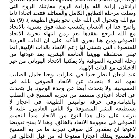
ارادتان, إرادة الله وإرادة الروح معا,تلك الروح التي
وصلت مرحلة التطابق الكامل والمماثلة فتتحد اتحادا تاما
مع الله وتتحول الى الله على نحو يفوق الطبيعة ). (9) هنا
واضح جدا ان الانسان يكتسب صفة فوق بشرية بالاتحاد
مع الله ليرجع يفقدها بعد زمن انتهاء تجربة الاتحاد
الصوفي.ومن هنا يجري التأكيد على ان الذات الفردية
للمتصوف التي يتسنى لها زعم الاتحاد بالذات الإلهية, انما
تبقى محتفظة بهويتها الخاصة البشرية بعد عودتها من
رحلة التجربة الصوفية ولا يمكنها الاتحاد الهوياتي من غير
الاختلاف مع الذات الإلهية.
عند امعان النظر جيدا في عبارات يوحنا حامل الصليب
نفهم انه لا يتحدث عن الاتحاد الصوفي بالله في
المسيحية, ولا يتحدث أيضا عن وحدة الوجود, بل يتحدث
عن اتحاد اعجازي مستمد من تجربة المسيح في الصلب
والقيامة,وفي خرقه نواميس الطبيعة في اعجاز لا
يستطيعه البشر المتصوفة ولا الناس العاديين, عليه لا
يترتب على مثل هذا النوع من الاتحاد مبدأ التعميم
الصوفي في مفهومة الاتحاد بالخالق. وهذا لا يمنح تفويضا
لاهوتيا ان بمقدور كل صوفي تجربة ما مر به المسيح
.فالمسيح يمتلك اعجازا ممنوحا له من قبل الخالق في