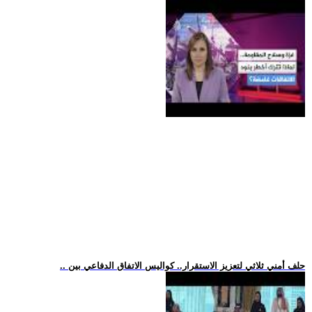
.. حلف أمني ثلاثي لتعزيز الاستقرار.. كواليس الاتفاق الدفاعي بين