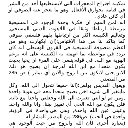
تمكينه اجتراح المعجزات التي لايستطيعها أحد من البشر
في قيامه بخوارق الأفعال, وهو ما يعجز عنه الصوفي او
أي كائن عادي.
انه لمن المهم ان فكرة وحدة الوجود في المسيحية
مرتبطة ارتباطا وثيقا في اللاهوت الديني المسيحي,
وتعاليم الكنيسة اكثر من ارتباطها بفهم فلسفي صوفي
كما يتاكد لنا من هذا الاقتباس:(ان ايكهارت وهو من
اعظم متصوفة المسيحية في القرون الوسطى انه كان
يردد في مواعظه بما اتهمته به الكنيسة على انه يزعم
الهوية مع الله, في قوله:ينبغي على المرء ان يحيا بحيث
يكون متحدا مع ابن الله لدرجة ان يصبح هو ذلك
الابن,حتى لايكون بين الروح والابن أي تمايز ) ص 285
من المصدر.
ويقول القديس بولص؛(اننا جميعا نتحول الى الله, وكل
مايتغير الى شيء اخر, يصبح متحدا معه في هوية واحدة
,ومن ثم لو انني تغيرت الى الله وجعلني واحدا مع ذاته,
فلن يكون مع الله الحي أي تمييز بيننا, وانا والله واحد,
وعيني عين الله واحدة, وهي هي,واحدة في الرؤية,
واحدة في الحب). ص286 من المصدر المشار له.
(بعبارة أخرى فان الله والروح من حيث الوجود هي