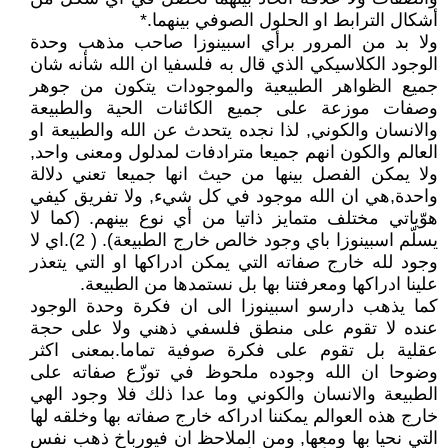
أشكال الترابط او الحلول الصوفي بينهما.*
ولا بد من المرور برأي اسبينوزا صاحب مذهب وحدة
الوجود الكلاسيكي الذي قال به فلسفيا ان الله شأنه شان
جميع الظواهر الطبيعية والموجودات يتكون من جوهر
وصفات موزعة على جميع الكائنات الحية والطبيعة
والانسان والكوني, لذا نجده يتحدث عن الله والطبيعة او
العالم والكون انهم جميعا مترادفات لمدلول ومعنى واحد,
ولا يمكن الفصل بينها من حيث انها جميعا تعني دلالة
واحدة,هي ان الله موجود في كل شيء, ولا تفريق كيفي
هوّياتي مختلف متمايز ذاتيا من أي نوع بينهم. (كما لا
يسلّم اسبينوزا باي وجود خالص خارج الطبيعة). ( 2).اي لا
وجود لله خارج صفاته التي يمكن ادراكها او التي يتعذر
علينا ادراكها ومعرفتنا بها بل نستمدها من الطبيعة.
كما يذهب دارسو اسبينوزا الى ان فكرة وحدة الوجود
عنده لا تقوم على منطق فلسفي ذهني ولا على حجة
عقلية بل تقوم على فكرة صوفية تماما.بمعنى اكثر
وضوحا ان الله وجوده ملحوظ في توزّع صفاته على
الطبيعة والانسان والكوني وما عدا ذلك فلا وجود الهي
خارج هذه العوالم يمكننا ادراكه خارج صفاته بها وخلقه لها
التي نحيا بها ومعها, ومن الملاحظ ان فيورباخ ذهب نفس