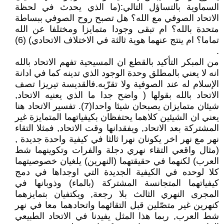
السماوية بالتساؤل التالي:(ما الذي يحدث في لحظة
الاتحاد الصوفي مع الله؟ هل تصبح روح الصوفي ببساطة
متحدة بالله؟ ام تبقى وجودا متمايزا ومختلفا عن الله
تماما؟ ام ينتج عنهما هوية ثالثة في الاختلاف الاتحادي) (6)
.
من المبكر التأكيد بالقطع ان المسيحية تفهم الاتحاد بالله
انه لا يعني بالمطلق وحدة الوجود الذي تدينه كما في ادانة
الإسلام له عند الصوفية ولا تقرّبه.فالقديسة تيريزا تصف
الاتحاد بالله بقولها ( واضح جدا ما الذي يعنيه الاتحاد,
شيئان متمايزان يصبحان شيئا واحدا(7). تفسير الاتحاد هنا
يعني ان الشيئين كلاهما يحتفظان بكيفياتهما المتمايزة غير
المشتركة بعد الاتحاد, ويفقدانها وقت الاتحاد, فمثلا التقاء
نهر مع نهر اخر يكونان نهرا ثالثا في كيفية واحدة جديدة ,
(مثال واقعي التقاء نهري دجلة والفرات وتكوينهما شط
العرب) لكنهما في حقيقتهما (النهرين) يلغيان خصوصيتهما
كلا لوحده في الكيفية الجديدة التي اوجداها في دمج
كيفياتهما المتجانسة المشتركة (بالماء) وذوبانها في
المجرى النهري الثالث بلا رجعة, ويكتفيان بتمايزهما
كنهرين غير متصّلين قبل التقائهما واتحادهما معا في نهر
شط العرب, ربما هذا المثل يفيدنا في الاتحاد الطبيعي