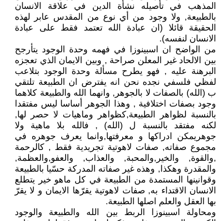
المذهب في تأصيله نشأة الدين في علاقة الانسان
بالطبيعة, ولا وجود من أي نوع من المقدس عابر لهذه
الحقيقة قائلا (ان عبادة الله تعتمد فقط على عبادة
الانسان لنفسه).
من الواضح ان اسبينوزا في فهمه وحدة الوجود يتأرجح
بين الالحاد غير المعلن صراحة , وبين الايمان الذي تعجزه
البرهنة عليه , فهو يطرح مسألة وحدة الوجود بتلاعب
لفظي فلسفي نجده نحن انه يفترض ان الطبيعة تلتقي
ب (الله) بالصفات لا بالجوهر, وانهما الله والطبيعة كلاهما
وجود بصفات اختلافية , وهذا الجوهر أساسا ليس مفتقدا
بالنسبة لظواهر الطبيعة,كظواهر وماهيات لا حصر لها,
لكنه مفتقد بالنسبة ل (الله) , فالله بلا ماهية ولا
جوهريمكن ادراكها و معرفتها,وانما يعرف جوهره في
مجموع صفاته, صفات لاهوتية تجريدية فقط , كالرحمة
,والقوة, والخير,والمحبة, والعذاب, والعفو,والعظمة,
والمقدرة وهكذا, وهذه غير صفاته المدركة حسّيا بالطبيعة
وقوانينها المستمدة من الطبيعة في كل ماهو خير يتطلع
الانسان الاقتداء به, صفات لاهوتية يقرّها الايمان و لا يقرّ
بها العقل والعلم اصلها الطبيعة.
ومحاولة اسبينوزا الربط بين الله والطبيعة والوجود