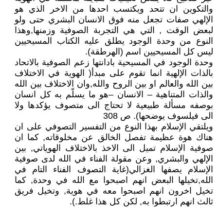
والتكوين ان تتحد ويكتسب احدها من الاخر الذي هو
الإلهي صفات تجعل منه فوق الانسان البشري حتى ولو
لبعض الوقت , التي هي التجربة الصوفية وزمنها,وهذا
النوع من وحدة الوجود يطلق عليه الكتاب المسيحيين
ليس كل المسيحيين اسم (الهرطقة).
وحدة الوجود في المسيحية بادانتها زعم الصوفية بالاتحاد
بالذات الإلهية انما تقوم على مبدأ( الهوية في الاختلاف
بين الله والعالم او بين الروح والله,وان الاختلاف بين الله
والذات المتناهية – الانسان –هو ما يسلّم به كل انسان
بوصفه مسألة طبيعية لا تحتاج الى متصوف يؤكدها ولا
الى فيلسوف يوضحها). ص 308
ويلتقي الإسلام بهذا النوع من التفسير التصوفي على ان
هناك هوة عظيمة تفصل الخالق عن مخلوقاته, كما ان
صوفية الإسلام تميل الى الاخذ بالاختلاف الهوياتي, بين
الإلهي والبشري, وعن مقولة الفناء في الله لدى صوفية
الإسلام يصفها الغزالي(غاية التصوف الفناء التام في
الله,تخيلها البعض انهم اصبحوا مع الله في وحدة, كما
تخيل اخرون انهم اصبحوا معه في هوية, وتخيل فريق
ثالث انهم ارتبطوا به, لكن كل هذا غلط.).