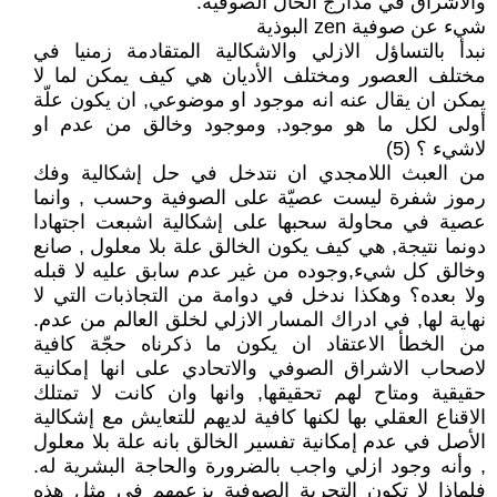
والاشراق في مدارج الحال الصوفية.
شيء عن صوفية zen البوذية
نبدأ بالتساؤل الازلي والاشكالية المتقادمة زمنيا في
مختلف العصور ومختلف الأديان هي كيف يمكن لما لا
يمكن ان يقال عنه انه موجود او موضوعي, ان يكون علّة
أولى لكل ما هو موجود, وموجود وخالق من عدم او
لاشيء ؟ (5)
من العبث اللامجدي ان نتدخل في حل إشكالية وفك
رموز شفرة ليست عصيّة على الصوفية وحسب , وانما
عصية في محاولة سحبها على إشكالية اشبعت اجتهادا
دونما نتيجة, هي كيف يكون الخالق علة بلا معلول , صانع
وخالق كل شيء,وجوده من غير عدم سابق عليه لا قبله
ولا بعده؟ وهكذا ندخل في دوامة من التجاذبات التي لا
نهاية لها, في ادراك المسار الازلي لخلق العالم من عدم.
من الخطأ الاعتقاد ان يكون ما ذكرناه حجّة كافية
لاصحاب الاشراق الصوفي والاتحادي على انها إمكانية
حقيقية ومتاح لهم تحقيقها, وانها وان كانت لا تمتلك
الاقناع العقلي بها لكنها كافية لديهم للتعايش مع إشكالية
الأصل في عدم إمكانية تفسير الخالق بانه علة بلا معلول
, وأنه وجود ازلي واجب بالضرورة والحاجة البشرية له.
فلماذا لا تكون التجربة الصوفية بزعمهم في مثل هذه