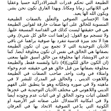
الطبيعة التي تحكم قدرات البشرالادراكية حسيا وعقليا
في اللانهائي زمانا ومكانا, وبهذا الفارق نكون نحن بشر,
ويكون الله الها يعبد.
هذا الإحساس الصوفي والتعلّق بالصفات الطبيعية
المنسوبة للخالق على انها صفات خارقة لقوانين الطبيعة
هي في حقيقتها ليست كذلك في القداسة المسبغة عليها,
ولا تنسجم مع القول: (براهما انت خالق كل شيء), وفي
هذا لا نجد ميزة قدسية تنفرد بها صوفية براهما عن باقي
الأديان التوحيدية التي لا تجمع بين ان تكون الطبيعة
بصفاتها هي الخالق,في نفس ان تكون مخلوقة أيضا, كما
تدعي الاوبنشاد انها مخلوقة من خالق أسبق عليها بمعنى
(ان الكون خالق للكون)(4) ذاتيا ولنفسه فقط, والطبيعة
مخلوقة بصفاتها من قبل خالق هو في حقيقته عدم وخواء
وامتلاء في وقت واحد, صاحب الصفات في الطبيعة
واللاهوت الديني , والخالق غير المدرك للبشر لا في
ماهيته ولا في صوره وتجليّاته وهو ما ينطبق على الفهم
الديني واللاهوتي في مختلف الأديان التوحيدية في عجزها
العقلي اثبات وجود الخالق او في اثبات عدم وجوده أيضا
ولا في امكانية الاستدلال على صفاته غير الأرضية او
الكونية التي يدّعي الصوفية الاتحاد بها في العرفان