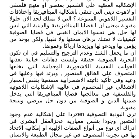
الإشكالية العصّية على التفسير بمنطق او منهج فلسفي
او لاهوت ديني التي تلتقي باشكالية الميتافيزيقا واختلافات
التفسير اللاهوتي المتنوعة.؟ التي لا تمتلك لحد الان حلولا
مقبولة.بمعنى ان القضايا الميتافيزيقية والدينية التي ليس
لها حل, هي نفسها الايمان الغيبي في قضايا الصوفية
كيقينيات لا تمتلك برهان صحتها ولا نفيها, ولكن يوجد من
يؤمن بها ويدعو لها ويزيدها ارباكا وغموضا.
ان ما يجعل الشك وعدم الترجيح والتسليم في ان تكون
التجربة الصوفية حقيقة وليست ذهانات خيالية تغذيها
الجوانب النفسية اللاشعورية الوجدانية التي يخلعها
المتصوف على الخالق المتصور , ويرتد فيها وعليها في
وعيه وفي تأكيد ذاتيته الاضطرابية مستعينا بنفس المعيار
الاشكالي غير المحسوم في غالبية الإشكاليات اللاهوتية
والفلسفية في معالجتها قضايا الميتافيزيقا التي يدخل
ضمنها الدين و الصوفية من دون حل مرضي ونتيجة
مقبولة.
ترى البوذية التصوفية zenردا على إشكالية عدم وجود
المتعين وجودا بنفس معيارية عجزالعقل البشري في
ادراك أي نوع من أنواع الصفات الإلهية او إمكانية الاتحاد
بها في تجربة المتصوف في غير مجال الطبيعة والانسان