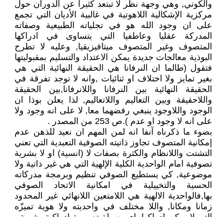
والكوني, وهي وجهة نظر لا تبتعد كثيرا عن الدوران حول
مركزية الإشكالية اللاهوتية في غالبية الأديان التي تجمع
على ان وجود الله هو في تجلياته الطبيعية وصفاته
المدركة عقليا وعاطفيا التي يتساوى في ادراكها
المتصوف وغير المتصوف ميتافيزيقيا, وعليه لا تطرح
البوذية معالجات جديدة يمكن الاعتداد والتسليم بمقبوليتها
فتقول (طالما ان النرفانا هي الحقيقة النهائية التي هي
بغير تمايز ولا اختلاف او ثنائيات ,وانه لا توجد تفرقة في
الحقيقة النهائية بين النرفانا واللانرفانا,بين الحقيقة
واللاحقيقة وبين التعاليم واللاتعاليم, لذا يعلن بوذا ان
الوجود واللاوجود ينبغي رفضهما معا, لا على انه وجود ولا
على انه لا وجود او عدم ).ص 253 من المصدر .
بضوء ما ذكرناه آنفا انه لمن المهم ان نعيد للذهن عدم
إمكانية المتصوف تجاوز ذاتيته الصوفية التعبدية التي تعني
التشتت واللانظام والكثرة بصفات لا (انسية) او لا بشرية
تصوفية امام الواحدية الكلية الإلهية التي هي غير ذاتية ولا
موضوعية, كي يستطيع الصوفي تنظيم وبرمجة مدركاته
الحسية والتخييلية في امكانية الاتحاد الصوفي
بها,فالواحدية الالهية هي اللامتعين اللانهائي غير المحدود
زمانا ومكانا, واللا مختلف في واحديته ولا هوية تميزّه