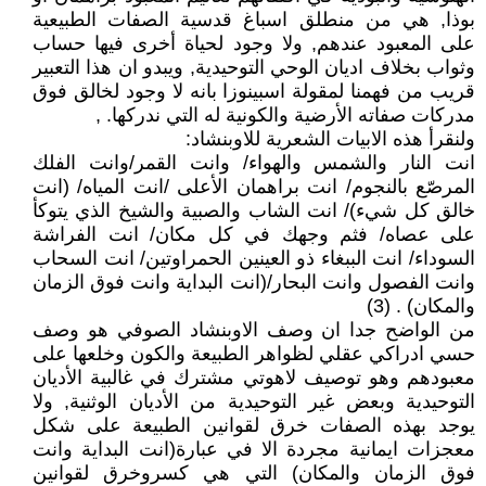
بوذا, هي من منطلق اسباغ قدسية الصفات الطبيعية
على المعبود عندهم, ولا وجود لحياة أخرى فيها حساب
وثواب بخلاف اديان الوحي التوحيدية, ويبدو ان هذا التعبير
قريب من فهمنا لمقولة اسبينوزا بانه لا وجود لخالق فوق
مدركات صفاته الأرضية والكونية له التي ندركها. ,
ولنقرأ هذه الابيات الشعرية للاوبنشاد:
انت النار والشمس والهواء/ وانت القمر/وانت الفلك
المرصّع بالنجوم/ انت براهمان الأعلى /انت المياه/ (انت
خالق كل شيء)/ انت الشاب والصبية والشيخ الذي يتوكأ
على عصاه/ فثم وجهك في كل مكان/ انت الفراشة
السوداء/ انت الببغاء ذو العينين الحمراوتين/ انت السحاب
وانت الفصول وانت البحار/(انت البداية وانت فوق الزمان
والمكان) . (3)
من الواضح جدا ان وصف الاوبنشاد الصوفي هو وصف
حسي ادراكي عقلي لظواهر الطبيعة والكون وخلعها على
معبودهم وهو توصيف لاهوتي مشترك في غالبية الأديان
التوحيدية وبعض غير التوحيدية من الأديان الوثنية, ولا
يوجد بهذه الصفات خرق لقوانين الطبيعة على شكل
معجزات ايمانية مجردة الا في عبارة(انت البداية وانت
فوق الزمان والمكان) التي هي كسروخرق لقوانين