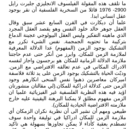
ما تلقف هذه المقولة الفيلسوف الانجليزي جلبرت رايل
2900- 1976 قائلا من السخرية الفلسفية أن نقر بوجود
عقل انساني ابدا.
علما أن ديكارت في القرن السابع عشر سبق وقال
العقل جوهر خالد خلود النفس وهو يقصد العقل المجرد
الذي ماهيته التفكير وليس العقل البيولوجي عجينة الدماغ
بتركيبة ما تحتويه الجمجمة. نفس الشيء تكرر مع
التشكيك بوجود الزمن (المفهوم) عدا الدلالة المعرفية
لملازمة الزمن للمكان. وابرز من أنكر حتى عدم حاجتنا
ملازمة الدلالة الزمانية للمكان هو برجسون واجاز لنفسه
الادراك المكاني في عدم تعالقه الافتراضي مع الزمن.
ودبّت الحياة بالتشكيك بوجود الزمن على يد ثلاثة فلاسفة
اميركان معاصرين ذهبوا نفس المنحى انكارهم وجود
الزمن حتى كدلالة ادراكية للمكان.(لي مقالتان منشورتان
اؤيد فيه هذه النظرية الفلسفية غير الفيزيائية علميا ان
الزمن مفهوم مطلق لا يمكننا البرهنة اليقينية عليه خارج
ملازمته الافتراضية الحيادية للمكان).
طبيعي ومهم أن نشير الى أن نظرية نكران الزمكان أي
ملازمة الزمن للمكان ادراكيا في توليفة واحدة سوف
تصطدم بعقبة كأداء لا يمكن تجاوزها بسهولة هي تاكيد