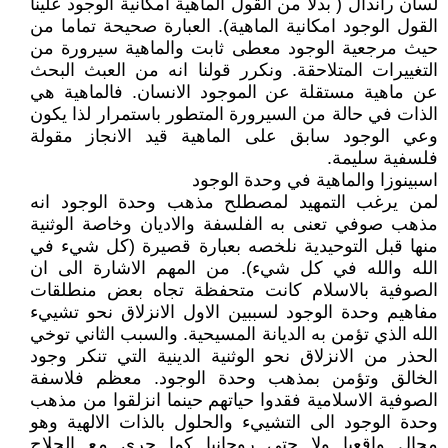
لسان راندال ( بدلا من القول الماهية امكانية الوجود علينا
القول الوجود امكانية الماهية). العبارة صحيحة تماما من
حيث مرجعية الوجود معطى ثابت والماهية سيرورة من
التغييرات المتلاحقة. ونكرر قولنا انه من العبث البحث
عن ماهية مستقلة عن الموجود الانسان. فالماهية هي
الذات في حالة من السيرورة المتطور باستمرار لذا يكون
وعي الوجود سابق على الماهية قيد الانجاز مقولة
فلسفية سليمة.
اسبينوزا والماهية في وحدة الوجود
لمن يرغب التمهيد لمصطلح مذهب وحدة الوجود انه
مذهب صوفي تعنى به الفلسفة والاديان وخاصة الوثنية
منها قبل التوحيدية نلخصه بعبارة قصيرة (كل شيء في
الله والله في كل شيء). من المهم الاشارة الى ان
الصوفية بالاسلام كانت متحفظة تجاه بعض منطلقات
مفاهيم وحدة الوجود لسببين الاول الانزلاق نحو تشييء
الله الذي تؤمن به الديانة المسيحية. والسبب الثاني توخي
الحذر من الانزلاق نحو الوثنية الدينية التي تنكر وجود
الخالق وتؤمن بمذهب وحدة الوجود. معظم فلاسفة
الصوفية الاسلامية فقدوا حياتهم حينما انزلقوا من مذهب
وحدة الوجود الى التشييء والحلول بالذات الالهية وهو
محال واقعيا ولا حتى روحانيا كما جرى مع الحلاج