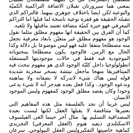
بمعنى هما سيرورتان تقبلان الاضافة التراكمية الكميّة
والنوعية لكن ايضا باختلاف جوهري بينهما. فالتراكم الذي
تتقبله الحقيقة هو قفزة نوعية ناسخة لما قبلها اما التراكم
المعرفي فهو خبرة كميّة مضافة تعتمد ماقبلها ولا تلغيه.
كما أن الفرق بين الحقيقة انها مفهوم مطلق مثلما نقول
الوجود هو مفهوم مطلق غير متعيّن بابعاد معرفية تجعل
منه مصطلحا متفقا عليه فهو ليس موضوعا بل دلالة وكذا
الحال مع الزمن. فالوجود يكون مصطلحا بمحتوياته
الموجودية فيه فقط في حالات موجوديتها المستقلة
انطولولوجيا داخل كليّة الوجود الذي هو مفهوم تبحث فيه
الميتافيزيقا منهجا ماجعل نيتشة يسخر سخرية شديدة
قوله ليس هناك شيء لاندركه لا بصفاته ولا بماهيته
وندعوه الوجود.. وكذا فعل بعده هيدجر أنه لا شيء يدعى
وجودا وكان يقصد مطلق الوجود كمفهوم وليس الموجود
الانسان.
ليس غريبا أن نجد بالفلسفة مثل هذه المفاهيم التي
نعتبرها متناقضة لا يقبلها العقل لكنها ليست بعيدة
المصداقية التسليم بها. مثال آخر حينما الغى الفيلسوف
الاسكتلندي ديفيد هيوم (العقل المعرفي) التجريدي
كماهية خاصيتها التفكيروليس العقل البيولوجي. سرعان