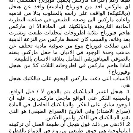
طبعا رغم إعتراف ماركس بجميل فويرباخ الفلسفي انه
اي ماركس اخذ من فويرباخ (ماديته) واخذ عن هيجل
(ديالكتيكه) الواقف على راسه بالمقلوب بدلا من قدميه
واعاده ماركس الى وضعه الطبيعي في صياغته النظرية
المادية التاريخية والديالكتيك في المادة.الا ان ماركس
هاجم فيورباخ بثلاثة اطروحات مجلدات طبعت ونشرت
بعد وفاته. والسبب كان تحفظ ماركس من النزعة الدينية
التي تملكت فيورباخ بنوع من صوفية مادية تختلف عن
مذهب وحدة الوجود في الاديان ما جعل ماركس ينعته
بالصوفي الميتافيزيقي المتأمل بعلاقة الانسان بالطبيعة.
لماذا هاجم ماركس في اطروحاته الثلاث كلا من هيجل
وفيورباخ؟
الاسباب التي دعت ماركس الهجوم على ديالكتيك هيجل
هي:
1. هيجل اعتبير الديالكتيك يتم يالذهن لا / قبل الواقع.
واسبقية الفكر على الواقع ماجعل ماركس يرد عليه ان
الوجود سابق على الفكر. والديالكتيك الحاصل في المادة
(صراع الاضداد) وفي التاريخ (الصراع الطبقي) هو الذي
يقود الديالكتيك في الفكر وليس العكس.
2. الادهى من ذلك قول هيجل أن طبيعة العقل أي تركيبته
البايولوجية هي جوهر طبيعي مزروع في الدماغ بالفطرة