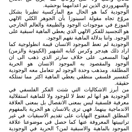
والسهروردي الذين تم اعدامهما بوحشية.
الوجودية كما هو الحال مع الماركسية تطيرتا بشكل
مروّع تجاه مقولة اسبينوزا بأن الجوهر الكلي الالهي
الموزع في موجودات الوجود والطبيعة والعالم الخارجي
هو التجسيد للفكر الالهي الذي يعطي الماهية اسبقية على
الوجود. واننا بدلالة الماهية نفهم الوجود.
الوجودية لم تعط الموجود الانسان قيمة انطولوجية كما
اراد ذلك هيدجر وكرس كتابه الشهير (الكينونة والزمن)
لهذا المسعى. على خلاف سارتر الذي ذهب الى ان
الوجود والمقصود به الموجود الانسان هو الحرية
المطلقة. ومذهب وحدة الوجود لم تتعامل معه الوجودية
كتفسير فلسفي منطقي يعطي الماهية اكثر مما تمتلكه
حقيقة.
من أبرز الاشكاليات التي شتت الفكر الفلسفي في
الوجودية هو انها لم تعط لا للوجود ولا للماهية استقلالية
معرفية فلسفية ليس بمعنى الانفصال بل بمعنى العلاقة
الاندماجية بينهما. فهي ترى بالانسان هو الحرية بالمفهوم
المطلق المفتوح النهايات على تقديم الاسبقيات في غير
تراتيبيتها المعروفة عنها كما حصل في موضوعنا علاقة
الموجود بالماهية والاسبقية لمن؟ الحرية في الوجودية