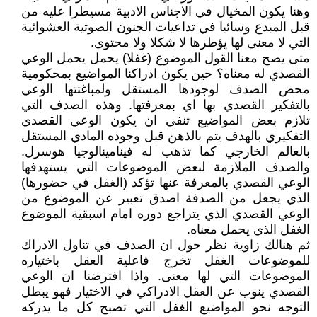
وهنا يكون المخيال في الاجناس الادبية مسيطرا عليه من
قبل المبدع وسائبا في تداعيات الجنون الصوتية العشوائية
التي لا معنى لها يؤطرها لا شكلا ولا محتوى.
متى يصح معنا القول الموضوع (غفلا) يحمل يحمل الوعي
القصدي له معناه؟ حين يكون ادراكنا المواضيع بمحكومية
محض الصدف لوجودها المستقل ولمباغتتها الوعي
بالتفكير القصدي بها اي بمعرفتها. وهذه الصدف التي
تلازم بعض المواضيع تنفي ان يكون الوعي القصدي
التفكيري بالهدف يتم بالذهن قبل وجوده المادي المستقل
بالعالم الخارجي كما تذهب له فينامينالوجيا هوسرل.
والصدف الملازمة لبعض الموضوعات التي يستهدفها
الوعي القصدي بالمعرفة عنها تؤكد (الغفل في حضورها)
الذي يجعل من الصدفة اصدق تعبير عن الموضوع من
الوعي القصدي الذي يتراجع دوره امام اسبقية الموضوع
الغفل الذي يحمل معناه.
ثم هنالك زاوية نظر حول ان الصدف في تناول الادراك
للموضوعات الغفل تخرج فاعلية العقل باختياره
الموضوعات التي لها معنى. واذا افترضنا ان الوعي
القصدي ينوب عن العقل الادراكي في الاختيار فهو يبطل
التوجه نحو المواضيع الغفل التي تصبح كل ما يدركه