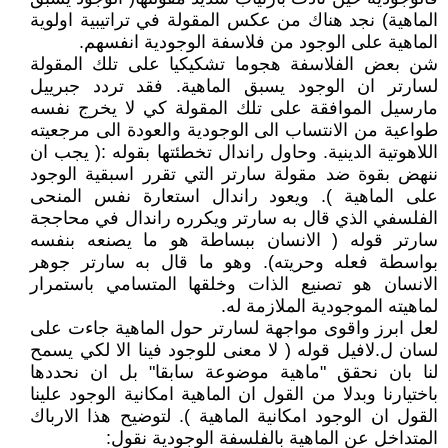
الماهية) نجد هناك من عكس المقولة في تراتيبية اولوية
الماهية على الوجود من فلاسفة الوجودية انفسهم.
شن بعض الفلاسفة هجوما تشكيكيا على تلك المقولة
لسارتر ان الوجود يسبق الماهية. فقد تردد جبرييل
مارسيل الموافقة على تلك المقولة كي لا يخرج نفسه
طواعية من الانتساب الى الوجودية والعودة الى مرجعيته
اللاهوتية الدينية. وحاول راندال تخطئتها بقوله :( يجب ان
ننهض بقوة ضد مقولة سارتر التي تقرر اسبقية الوجود
على الماهية ). ويعود راندال استعارة نفس المنحى
الفلسفي الذي قال به سارتر ويكرره راندال في محاججة
سارتر قوله ( الانسان ببساطة هو ما يصنعه بنفسه
بواسطة فعله وحريته). وهو ما قال به سارتر جوهر
الانسان هو تصنيع الذات وخلقها المتسامي باستمرار
لماهيته الموجودية الملازمة له.
لعل ابرز واقوى مواجهة لسارتر حول الماهية جاءت على
لسان ل.لافيل قوله ( لا معنى للوجود فينا الا لكي يسمح
لنا بان نحقق "ماهية موضوعة سابقا" بل ان نحددها
باختيارنا وبدلا من القول ان الماهية امكانية الوجود علينا
القول ان الوجود امكانية الماهية ). لتوضيح هذا الارباك
المتداخل عن الماهية بالفلسفة الوجودية نقول: