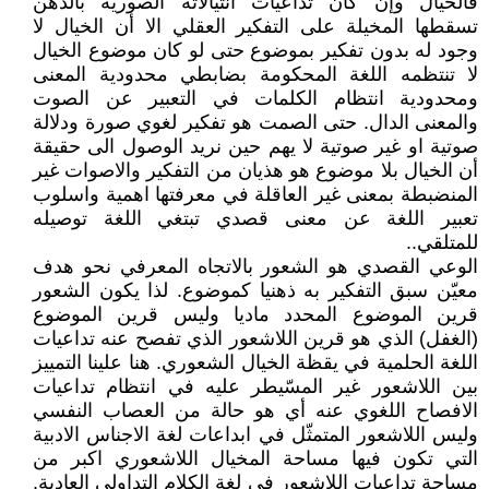
فالخيال وإن كان تداعيات انثيالاته الصورية بالذهن
تسقطها المخيلة على التفكير العقلي الا أن الخيال لا
وجود له بدون تفكير بموضوع حتى لو كان موضوع الخيال
لا تنتظمه اللغة المحكومة بضابطي محدودية المعنى
ومحدودية انتظام الكلمات في التعبير عن الصوت
والمعنى الدال. حتى الصمت هو تفكير لغوي صورة ودلالة
صوتية او غير صوتية لا يهم حين نريد الوصول الى حقيقة
أن الخيال بلا موضوع هو هذيان من التفكير والاصوات غير
المنضبطة بمعنى غير العاقلة في معرفتها اهمية واسلوب
تعبير اللغة عن معنى قصدي تبتغي اللغة توصيله
للمتلقي..
الوعي القصدي هو الشعور بالاتجاه المعرفي نحو هدف
معيّن سبق التفكير به ذهنيا كموضوع. لذا يكون الشعور
قرين الموضوع المحدد ماديا وليس قرين الموضوع
(الغفل) الذي هو قرين اللاشعور الذي تفصح عنه تداعيات
اللغة الحلمية في يقظة الخيال الشعوري. هنا علينا التمييز
بين اللاشعور غير المسّيطر عليه في انتظام تداعيات
الافصاح اللغوي عنه أي هو حالة من العصاب النفسي
وليس اللاشعور المتمثّل في ابداعات لغة الاجناس الادبية
التي تكون فيها مساحة المخيال اللاشعوري اكبر من
مساحة تداعيات اللاشعور في لغة الكلام التداولي العادية.