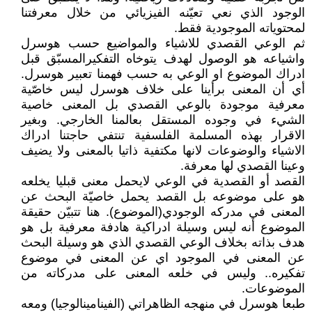
الوجود الذي نعي تعيّنه الفيزيائي من خلال معرفتنا
لمحتوياته الموجودية فقط.
ثم الوعي القصدي للاشياء والمواضيع حسب هوسرل
واشياعه هو الوصول لهدف يتوخاه التفكيرالمسبّق قبل
ادراك الموضوع او الوعي به حسب فهمنا تعبير هوسرل.
أي أن المعنى برأينا على خلاف هوسرل ليس خاصّية
معرفية موجودة بالوعي القصدي بل المعنى خاصية
الشيء في وجوده المستقل بعالمنا الخارجي. وبغير
الاقرار بهذه المسلمة الفلسفية تنتفي حاجتنا ادراك
الاشياء والوضوعات لانها مكتفية ذاتيا بالمعنى ولا يضيف
وعينا القصدي لها معرفة.
القصد أو القصدية في الوعي لايحمل معنى قبليا يخلعه
هو على موضوعه بل القصد يحمل خاصيّة البحث عن
المعنى في مدركه الوجودي(الموضوع). هنا تتبيّن حقيقة
الموضوع أنه ليس وسيلة ادراكية هادفة معرفية بل هو
هدف بذاته بخلاف الوعي القصدي الذي هو وسيلة البحث
عن المعنى في الموجود اي عن المعنى في موضوع
تفكيره.. وليس في خلعه المعنى على مدركاته من
الموضوعات.
طبعا هوسرل في منهجه الظاهراتي (الفينامينالوجيا) ومعه