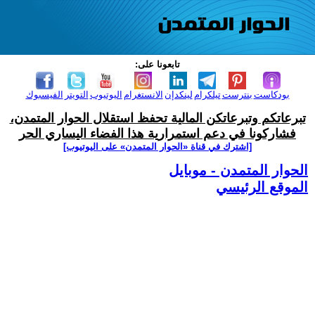
تابعونا على:
بودكاست
بنترست
تيلكرام
لينكدإن
الانستغرام
اليوتيوب
التويتر
الفيسبوك
تبرعاتكم وتبرعاتكن المالية تحفظ استقلال الحوار المتمدن،
فشاركونا في دعم استمرارية هذا الفضاء اليساري الحر
[اشترك في قناة ‫«الحوار المتمدن» على اليوتيوب]
الحوار المتمدن - موبايل
الموقع الرئيسي