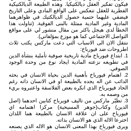
فيكون تفكير العقل ديالكتيكيا. وهذه الطبيعة الديالكتيكية
الفطرية للعقل تنعكس على الواقع المادي وعلى التاريخ
فيضفي عليهما حتمية حصول الديالكتيك في ظواهرهما
المادية وغير المادية ممثلة بالبنى الفوقية. (تناولت هذا
الخطأ لدى هيجل باكثر من مقال منشور لي على مواقع
التواصل الاجتماعي كما هو موزع بمؤلفاتي).
ننتقل الان الى الاسباب التي دعت ماركس يكتب ثلاث
اطروحات ضد فيورباخ:
1. ابتداع فيورباخ مادية تاريخية صوفية تأملية بنشأة الدين
في تطويعه نزعته المادية ايجاد نوع من وحدة الوجود
الصوفي.
2. اهتمام فيورباخ بأهمية الدين بحياة الانسان في بحثه
الدائب عن اله يجده بالطبيعة او في الانسان ذاته رغم
الحاد فيويرباخ الذي انكره بعض الفلاسفة واعتبروه بريء
من وصمه به.
3. تطيّر ماركس من تاليف فويرباخ كتابين احدهما (اصل
الدين) وكتاب(جوهر المسيحية) مركزا اهتمامه اي
فيورباخ على ان علاقة الانسان بالطبيعة هما اللذان
اخترعا الاله الذي هو الانسان بذاته.
ويرى فيورباخ بهذا المعنى الانسان هو الاله الذي يصنعه