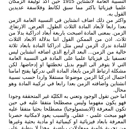
النسبية العامة لانشتاين 1915 حين اكد توليفة الزمكان
علميا فيزيائيا باكثر مما سبق لكانط وفلاسفة عديدين
القول به.
واكثر من ذلك اضاف انشتاين في النسبية العامة الزمن
بعدا رابعا لأبعاد المادة الثلاث الطول, العرض, الارتفاع,
الزمن. بمعنى المادة اصبحت باربعة أبعاد ادراكبة بدلا من
ثلاث. اذن من الممكن القول اننا بدلالة الابعاد الثلاث
للمادة ندرك الزمن ليس مثل ادراكنا المادة بابعاد ثلاثة
خالية من الزمن... البعد الرابع الذي اضافه انشتاين ليس
تعسفيا بل فيزيائيا علميا على المادة في النسبية العامة
التي لا يتوفر الى اليوم بديل تخطئتها او إدحاضها. لكن
مشكلة ارتباط الزمن بابعاد المادة التي ندركها يفتح امامنا
احتمال ادركنا الزمن موضوعا مستقلا واردا حسب نسبية
انشتاين واضافته الزمن بعدا رابعا في تركيبة المادة وهو
محال.
اما حين تقول الوجود وتعني به الكليّة غير المتحققة وجودا
فهو يكون مفهوما وليس مصطلحا متفقا عليه في حين
تكون المعرفة (الابستمولوجيا) مصطلحا بحثيا متفقا عليه
فهو مبحث علمي - عقلي. والسبب يعود لامكانية حصرنا
المعرفة بابعاد فيزيائية او كيميائية او مادية بحثية وغيرها
من تجربة علمية ومعادلات رياضية. وهذا لا ينطبق على