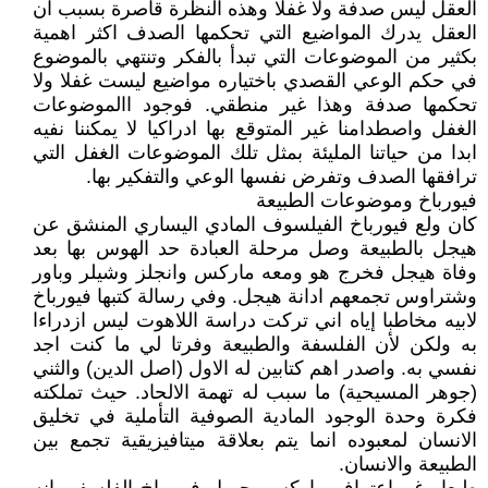
العقل ليس صدفة ولا غفلا وهذه النظرة قاصرة بسبب ان
العقل يدرك المواضيع التي تحكمها الصدف اكثر اهمية
بكثير من الموضوعات التي تبدأ بالفكر وتنتهي بالموضوع
في حكم الوعي القصدي باختياره مواضيع ليست غفلا ولا
تحكمها صدفة وهذا غير منطقي. فوجود االموضوعات
الغفل واصطدامنا غير المتوقع بها ادراكيا لا يمكننا نفيه
ابدا من حياتنا المليئة بمثل تلك الموضوعات الغفل التي
ترافقها الصدف وتفرض نفسها الوعي والتفكير بها.
فيورباخ وموضوعات الطبيعة
كان ولع فيورباخ الفيلسوف المادي اليساري المنشق عن
هيجل بالطبيعة وصل مرحلة العبادة حد الهوس بها بعد
وفاة هيجل فخرج هو ومعه ماركس وانجلز وشيلر وباور
وشتراوس تجمعهم ادانة هيجل. وفي رسالة كتبها فيورباخ
لابيه مخاطبا إياه اني تركت دراسة اللاهوت ليس ازدراءا
به ولكن لأن الفلسفة والطبيعة وفرتا لي ما كنت اجد
نفسي به. واصدر اهم كتابين له الاول (اصل الدين) والثني
(جوهر المسيحية) ما سبب له تهمة الالحاد. حيث تملكته
فكرة وحدة الوجود المادية الصوفية التأملية في تخليق
الانسان لمعبوده انما يتم بعلاقة ميتافيزيقية تجمع بين
الطبيعة والانسان.