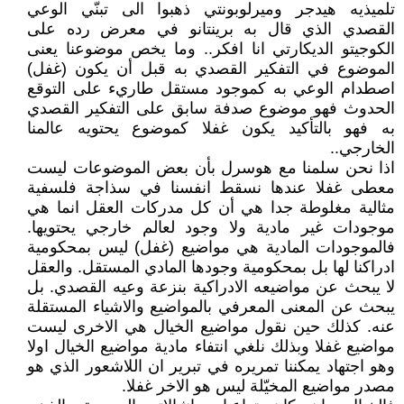
تلميذيه هيدجر وميرلوبونتي ذهبوا الى تبنّي الوعي
القصدي الذي قال به برينتانو في معرض رده على
الكوجيتو الديكارتي انا افكر.. وما يخص موضوعنا يعنى
الموضوع في التفكير القصدي به قبل أن يكون (غفل)
اصطدام الوعي به كموجود مستقل طاريء على التوقع
الحدوث فهو موضوع صدفة سابق على التفكير القصدي
به فهو بالتأكيد يكون غفلا كموضوع يحتويه عالمنا
الخارجي..
اذا نحن سلمنا مع هوسرل بأن بعض الموضوعات ليست
معطى غفلا عندها نسقط انفسنا في سذاجة فلسفية
مثالية مغلوطة جدا هي أن كل مدركات العقل انما هي
موجودات غير مادية ولا وجود لعالم خارجي يحتويها.
فالموجودات المادية هي مواضيع (غفل) ليس بمحكومية
ادراكنا لها بل بمحكومية وجودها المادي المستقل. والعقل
لا يبحث عن مواضيعه الادراكية بنزعة وعيه القصدي. بل
يبحث عن المعنى المعرفي بالمواضيع والاشياء المستقلة
عنه. كذلك حين نقول مواضيع الخيال هي الاخرى ليست
مواضيع غفلا وبذلك نلغي انتفاء مادية مواضيع الخيال اولا
وهو اجتهاد يمكننا تمريره في تبرير ان اللاشعور الذي هو
مصدر مواضيع المخيّلة ليس هو الاخر غفلا.