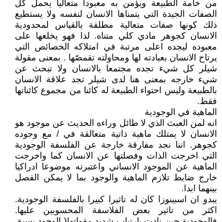
من خامة الطبيعة ويؤمن به معبودا متعاليا يحمل كل
الصفات الجيدة التي يتمناها الانسان لنفسه ولا يستطيع
ذلك كونها صفات متعالية مطلقة بالقياس لمحدودية
الانسان كجوهر مادي كلي متناه. لذا فهو يخلعها على
معبوده ليجده اعلى مرتبة في امتلاكه الخصائص التي
يرتاح الانسان بعبادته لها ومحاولته تقمصّها . بمعنى مقولة
شيلر كل شيء تجده مجتمعا بالانسان ولا تبحث عن
شيء خارجه بمعنى هنا لدى شيلر تجد علاقة الانسان
بالطبيعة وليس احتواء الطبيعة له كائنا من مجموع كائناتها
فقط.
الماهية في الوجودية
انه لمن العبث الذي لا طائل وراءه الحديث عن موجود هو
الانسان لا يمتلك ماهية ذاتية متعالقة في / مع وجوده
كجوهر. اننا نجد مفارقة خارجة عن الفلسفة الوجودية
التي اخرجت الذات وفصلتها عن الانسان كما واخرجت
الماهية عن الموجود الانساني واعتبرته موضوعا ادراكيا
خارج ضابط تلازم الماهية والوجود بما لا يمكن الفصل
بينهما ابدا.
يبدو ان اسبينوزا كان له تاثيرا كبيرا بالفلسفة الوجودية.
اكثر من تاثير بعض الفلاسفة المحسوبين عليها.
فالوجودية حين نادت بارتياب شديد مقولتها( الوجود يسبق