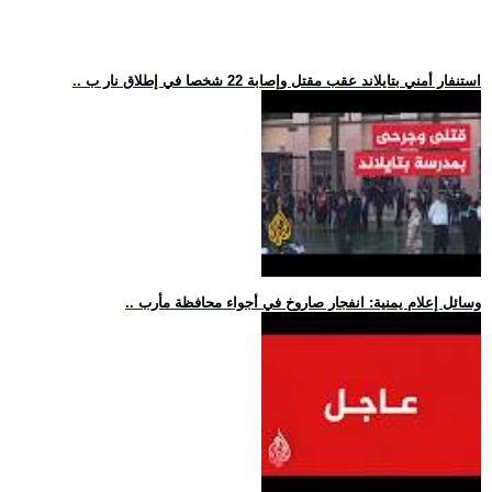
.. استنفار أمني بتايلاند عقب مقتل وإصابة 22 شخصا في إطلاق نار ب
.. وسائل إعلام يمنية: انفجار صاروخ في أجواء محافظة مأرب