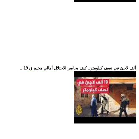
.. 19 ألف لاجئ في نصف كيلومتر.. كيف يحاصر الاحتلال أهالي مخيم ق