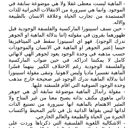
- الماهية ليست معطى غفلا ولا هي موضوعة سابقة في
الموجود. وانما هي سيرورة من الانتقالات الخبراتية للذات
المستمدة من تجارب الحياة وعلاقة الانسان بالطبيعة
والاله.
- حين نسف اسبينوزا الماركسية والفلسفة الوجودية قبل
ظهورهما بقرون في مقولته (اننا بدلالة الماهية او الجوهر
ندرك الوجود). فهو اي اسبينوزا سقط في الميتافيزيقا
حينما إعتبر الجوهر او الماهية في الانسان والموجودات
حسب مذهبه في وحدة الوجود يعود لجوهر الهي لانهائي
كامل لا يمكنننا ادراكه. في حين صواب الماركسية
والفلسفة الوجودية رغم الاختلاف الكبير بينهما فسّرا
الماهية تفسيرا ماديا وليس لاهوتيا. وتبقى مقولة اسبينوزا
اننا بدلالة الماهية ندرك الوجود غير صحيحة خارج مذهب
وحدة الوجود الصوفية التي اقام فلسفته عليها.
- مقولة راندال الماهية موضوعة سابقة أي هي جوهر
ذاتي ماهوي مكتف بذاته يصبح معنا من غير المتاح ولا
المثير الاهتمام بالماهية انها سيرورة من تصنيع الذات
لذاتها ليس بقواها الذاتية بل في تاثير المحيط واكتساب
الخبرة من الحياة والطبيعة والعالم الخارجي.
- الاشكالية اللغوية الفلسفية التي ذكرناها وردت على