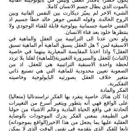
يكون حصرا بافكار العقل وليس في بايولوجيته الفانية
بالموت الذي يطال جسم الانسان كاملا.
الشيء الاخر لم يميّز ديكارت بين النفس الفانية وبين
الروح الخالدة. وقوله النفس جوهر خالد خطأ جسيم اذ
النفس خاصية جسمانية بيولوجية قابلة للفناء الوجودي ولا
ينتظرها خلود بعد فناء الانسان.
ولو نحن عدنا الى التراتيبية بين العقل والماهية في
الاسبقية لمن ؟ هل العقل يسبق الماهية أم الماهية تسبق
العقل؟ واذا اخذنا المقايسة المعيارية بينهما في خاصية
(الثبات) للعقل والسيرورة التغييرية(للماهية) لقلنا بلا تردد
لحظة واحدة الاسبقية التراتيبية هي للعقل. اذ من
الصعوبة تعيين محدودية للماهية التي هي تصنيع ذاتي
متغير خلاف العقل بصورتيه البايولوجية وخاصيته
التفكيرية.
الفكر والمادة
إذا كان هناك خاصية ينفرد بها الفكر تراسندتاليا (متعاليا)
على الواقع فهي أنه يتطور ويتغير أسرع من التغييرات
ألحادثة في واقع الحياة المادية وعالم الاشياء من حولنا
في الطبيعة, بمعنى الفكر يدرك الموجودات بالوصاية
العقلية عليها بما يجعل من هذا الاخير(الواقع بموجوداته)
تابعا للفكر الذي يتقدمه في نفس الوقت الذي لا يمكن