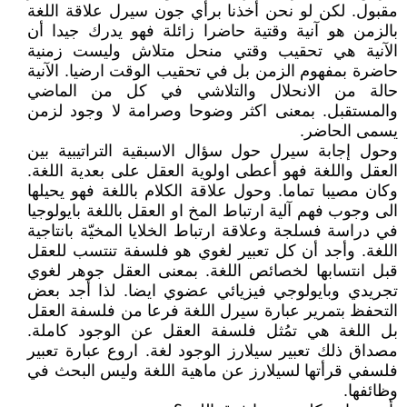
مقبول. لكن لو نحن أخذنا برأي جون سيرل علاقة اللغة
بالزمن هو آنية وقتية حاضرا زائلة فهو يدرك جيدا أن
الآنية هي تحقيب وقتي منحل متلاش وليست زمنية
حاضرة بمفهوم الزمن بل في تحقيب الوقت ارضيا. الآنية
حالة من الانحلال والتلاشي في كل من الماضي
والمستقبل. بمعنى اكثر وضوحا وصرامة لا وجود لزمن
يسمى الحاضر.
وحول إجابة سيرل حول سؤال الاسبقية التراتيبية بين
العقل واللغة فهو أعطى اولوية العقل على بعدية اللغة.
وكان مصيبا تماما. وحول علاقة الكلام باللغة فهو يحيلها
الى وجوب فهم آلية ارتباط المخ او العقل باللغة بايولوجيا
في دراسة فسلجة وعلاقة ارتباط الخلايا المخيّة بانتاجية
اللغة. وأجد أن كل تعبير لغوي هو فلسفة تنتسب للعقل
قبل انتسابها لخصائص اللغة. بمعنى العقل جوهر لغوي
تجريدي وبايولوجي فيزيائي عضوي ايضا. لذا أجد بعض
التحفظ بتمرير عبارة سيرل اللغة فرعا من فلسفة العقل
بل اللغة هي تمُثل فلسفة العقل عن الوجود كاملة.
مصداق ذلك تعبير سيلارز الوجود لغة. اروع عبارة تعبير
فلسفي قرأتها لسيلارز عن ماهية اللغة وليس البحث في
وظائفها.