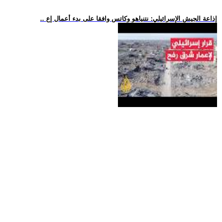
.. إذاعة الجيش الإسرائيلي: نتنياهو وكاتس وافقا على بدء أعمال إع