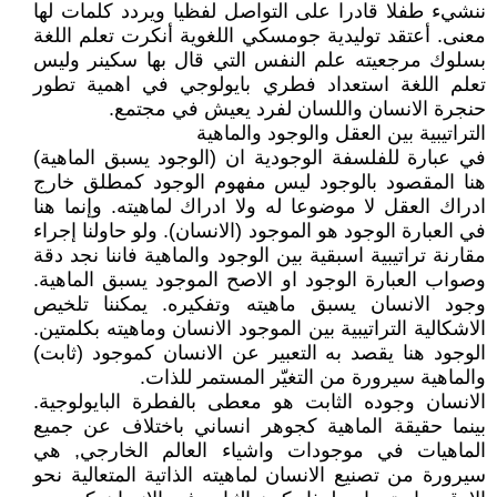
ننشيء طفلا قادرا على التواصل لفظيا ويردد كلمات لها
معنى. أعتقد توليدية جومسكي اللغوية أنكرت تعلم اللغة
بسلوك مرجعيته علم النفس التي قال بها سكينر وليس
تعلم اللغة استعداد فطري بايولوجي في اهمية تطور
حنجرة الانسان واللسان لفرد يعيش في مجتمع.
التراتيبية بين العقل والوجود والماهية
في عبارة للفلسفة الوجودية ان (الوجود يسبق الماهية)
هنا المقصود بالوجود ليس مفهوم الوجود كمطلق خارج
ادراك العقل لا موضوعا له ولا ادراك لماهيته. وإنما هنا
في العبارة الوجود هو الموجود (الانسان). ولو حاولنا إجراء
مقارنة تراتيبية اسبقية بين الوجود والماهية فاننا نجد دقة
وصواب العبارة الوجود او الاصح الموجود يسبق الماهية.
وجود الانسان يسبق ماهيته وتفكيره. يمكننا تلخيص
الاشكالية التراتيبية بين الموجود الانسان وماهيته بكلمتين.
الوجود هنا يقصد به التعبير عن الانسان كموجود (ثابت)
والماهية سيرورة من التغيّر المستمر للذات.
الانسان وجوده الثابت هو معطى بالفطرة البايولوجية.
بينما حقيقة الماهية كجوهر انساني باختلاف عن جميع
الماهيات في موجودات واشياء العالم الخارجي, هي
سيرورة من تصنيع الانسان لماهيته الذاتية المتعالية نحو