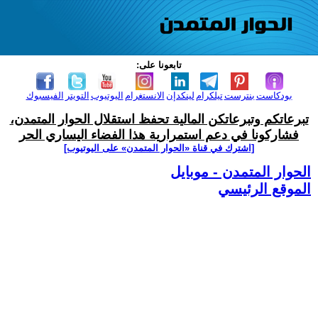
تابعونا على:
بودكاست
بنترست
تيلكرام
لينكدإن
الانستغرام
اليوتيوب
التويتر
الفيسبوك
تبرعاتكم وتبرعاتكن المالية تحفظ استقلال الحوار المتمدن،
فشاركونا في دعم استمرارية هذا الفضاء اليساري الحر
[اشترك في قناة ‫«الحوار المتمدن» على اليوتيوب]
الحوار المتمدن - موبايل
الموقع الرئيسي