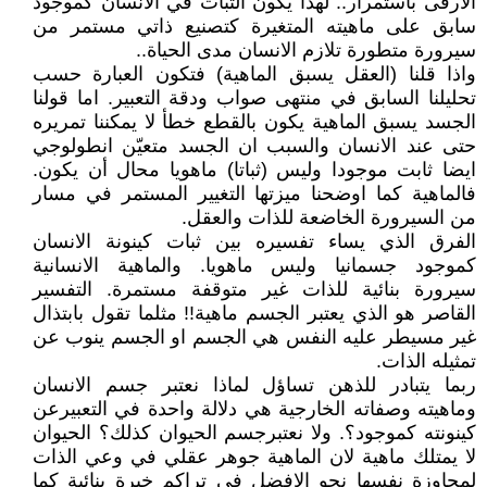
الارقى باستمرار.. لهذا يكون الثبات في الانسان كموجود
سابق على ماهيته المتغيرة كتصنيع ذاتي مستمر من
سيرورة متطورة تلازم الانسان مدى الحياة..
واذا قلنا (العقل يسبق الماهية) فتكون العبارة حسب
تحليلنا السابق في منتهى صواب ودقة التعبير. اما قولنا
الجسد يسبق الماهية يكون بالقطع خطأ لا يمكننا تمريره
حتى عند الانسان والسبب ان الجسد متعيّن انطولوجي
ايضا ثابت موجودا وليس (ثباتا) ماهويا محال أن يكون.
فالماهية كما اوضحنا ميزتها التغيير المستمر في مسار
من السيرورة الخاضعة للذات والعقل.
الفرق الذي يساء تفسيره بين ثبات كينونة الانسان
كموجود جسمانيا وليس ماهويا. والماهية الانسانية
سيرورة بنائية للذات غير متوقفة مستمرة. التفسير
القاصر هو الذي يعتبر الجسم ماهية!! مثلما تقول بابتذال
غير مسيطر عليه النفس هي الجسم او الجسم ينوب عن
تمثيله الذات.
ربما يتبادر للذهن تساؤل لماذا نعتبر جسم الانسان
وماهيته وصفاته الخارجية هي دلالة واحدة في التعبيرعن
كينونته كموجود؟. ولا نعتبرجسم الحيوان كذلك؟ الحيوان
لا يمتلك ماهية لان الماهية جوهر عقلي في وعي الذات
لمجاوزة نفسها نحو الافضل في تراكم خبرة بنائية كما