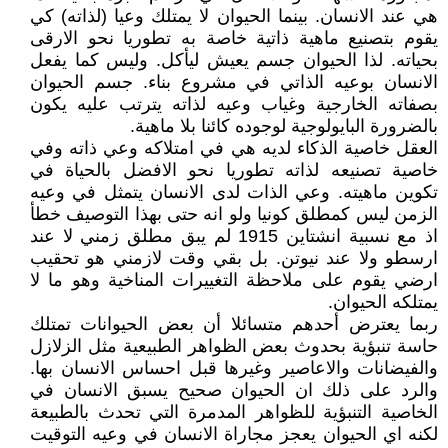
هي عند الانسان. بينما الحيوان لا يمتلك وعيا (لذاته) كي
يقوم بتصنيع ماهية ذاتية خاصة به تطوريا نحو الارقى
بحياته. لذا الحيوان جسم يعيش ليأكل. وليس كما يفعل
الانسان بوعيه الذاتي في مشروع بناء. جسم الحيوان
بصفاته الخارجية وغياب وعيه لذاته يترتب عليه يكون
بالضرورة البايولوجية لوجوده كائنا بلا ماهية.
العقل خاصية الذكاء لديه هي في امتلاكه وعي ذاته وفي
خاصية تصنيعه لذاته تطوريا نحو الافضل بالحياة في
تكوين ماهيته. وعي الذات لدى الانسان يتمثل في وعيه
الزمن ليس كمطلق كونيا ولو انه حتى بهذا التوصيف خطأ
اذ مع نسبية انشتاين 1915 لم يبق مطلق زمني لا عند
ارسطو ولا عند نيوتن. بل بقي وقت لازمني هو تحقيب
ارضي يقوم على ملاحظة التغييرات المناخية وهو ما لا
يمتلكه الحيوان.
ربما يعترض أحدهم متسائلا أن بعض الحيوانات تمتلك
حاسة تنبؤية بحدوث بعض الظواهر الطبيعية مثل الزلازل
والفيضانات والاعاصير وغيرها قبل احساس الانسان بها.
والرد على ذلك ان الحيوان صحيح يسبق الانسان في
الخاصية التنبؤية للظواهر المدمرة التي تحدث بالطبيعة
لكنه اي الحيوان يعجز مجاراة الانسان في وعيه التوقيت