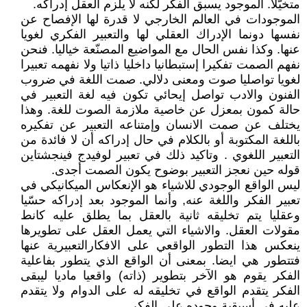
متخيّلا. الموجود يسبق الفكر لكنه لا يلزم العقل إدراكه.
الموجودات في العالم الخارجي لا قدرة لها الإفصاح عن
نفسها دونما الإدراك العقلي لها والتعبير الفكري لغويا
عنها. وكذا نفس الحال مع المواضيع المصنّعة خياليا. فنحن
نفهم الصمت تفكيرا إستبطانيا داخليا ذاتيا ولا نفهمه تعبيرا
لغويا تواصليا صوت ومعنى دلالي. صمت اللغة في ضروب
الفنون والادب تواصل إيحائي تكون فيه لغة التعبير في
حالة كمون بمعزل عن خاصية ملازمة الصوت للغة. وهذا
يختلف عن صمت الانسان وإمتناعه التعبير عن تفكيره
باللغة المكتوبة أو بالكلام في حال إدراكه أن لا فائدة من
التعبير اللغوي . وتاكيد ذلك في تعبير لوفيدج فينجشتاين
قوله حين نعجز التعبير بوضوح يكون الصمت أجدى.
ليس الواقع الوجودي للاشياء هو الإنعكاس الميكانيكي في
تعبير الفكر واللغة عنه, وأنما الموجود بعد إدراكه حسّيا
وعقليا يتم تخليقه ثانية بالعقل بما يطلق عليه كانط
مقولات العقل. والاشياء التي يعمل العقل على تطويرها
ينعكس هذا التطور الواقعي على الافكارالتعبيرية عنها
فتتطور هي ايضا. بمعنى أن الواقع الذي يتطور بفاعلية
الفكر يقوم هو الآخر بتطوير (ذاته) واقعيا ماديا ليبقى
الفكر يتقدم الواقع في تخليقه له على الدوام ولا يتقدم
عليه في أسبقية وجوده على الفكر..