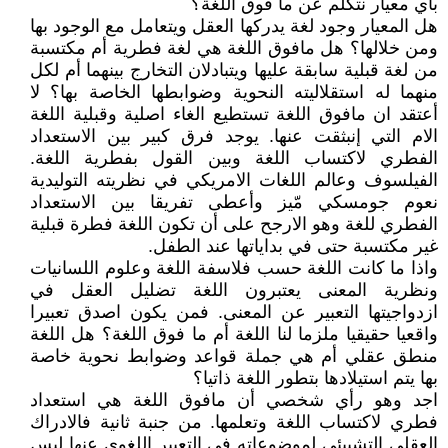
بأي معيار نتكلم عن ما فوق اللغة؟
هل المعيار وجود لغة يدركها العقل ويتعامل مع الوجود بها
ومن خلالها؟ هل مافوق اللغة هي لغة فطرية أم مكتسبة
من لغة قبلية سابقة عليها ويتبادلان التخارج بينهما أم لكل
منهما له استقلاليته النحوية وضوابطها الخاصة بها؟ لا
أعتقد ان مافوق اللغة تستطيع الغاء اصلية وقبلية اللغة
الام التي إنبثقت عنها. يوجد فرق كبير بين الاستعداد
الفطري لاكتساب اللغة وبين القول بفطرية اللغة.
الفيلسوف وعالم اللغات الامريكي في نظريته التوليدية
نعوم جومسكي مّيز وأعطى تفريقا بين الاستعداد
الفطري للغة وهو الارجح على أن تكون اللغة فطرة قبلية
غير مكتسبة حتى في بداياتها عند الطفل.
واذا ما كانت اللغة حسب فلاسفة اللغة وعلوم اللسانيات
ونظرية المعنى يعتبرون اللغة تضليل العقل في
ازدواجيتها التعبير عن المعنى. فمن يكون اصدق تعبيرا
واقعيا حقيقيا ملزما لنا اللغة أم ما فوق اللغة؟ هل اللغة
منطق عقلي أم هي جملة قواعد وضوابط نحوية خاصة
بها يتم استيلادها بتطور اللغة ذاتيا؟
اجد وهو رأي شخصي أن مافوق اللغة هي استعداد
فطري لاكتساب اللغة وتعلمها. من جنبة ثانية فالادراك
العقلي التشييئي لموضوعاته في التعبير اللغوي عنها ليس