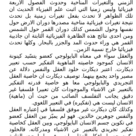
الزمني والتغيرات المناخية وحدوث الفصول الاربعة
فيزيائيا وليس زمنيا التي اثبت علم الفيزياء الحديث ان
تلك الظواهر لا تحدث بفعل تغيرات زمنية بل تحدث
نتيجة تغيرات فيزيائية مناخية مصدرها دوران الارض حول
نفسها وحول الشمس كذلك دوران القمر حول الشمس
ومن احدى نتائج هذه الظاهرة الفيزيائية الثابتة ان جاذبية
القمر هي وراء حدوث المد والجزر بالبحار. وكلها تحدث
فيزيائيا خارج نسبية الزمن..
والعقل سواء في معناه البايولوجي كعضو يتسّيد كينونة
الانسان كموجود خاصيته الماهوية التفكير حسب تعبير
ديكارت. اعتبر ديكارت خلود العقل والنفس دلالة عن
مصير واحد يجمع بينهما. توصيف ديكارت ان خاصية العقل
التجريدي والبايولوجي معا هو خاصية قدرته التفكير
بالتعبير عن الاشياء والموجودات كان تعبيرا فلسفيا غير
دقيق يجانب التفلسف الصائب من حيث أن (ماهية)
الانسان ليست هي (تفكيره) في التعبير اللغوي.
وكذلك كان ديكارت غير موفق فلسفيا في إعتباره العقل
والنفس جوهرين خالدين. فهو لم يميّز بين العقل كعضو
في تكوين جسم الانسان البايولوجي, وبين العقل كخاصية
تفكير تجريدي بالتعبير عن الاشياء ومدركاته. فالخلود