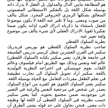
هو المطابقة مابين الدال والمدلول بل العقل لا يدرك ذاته
بوسيلة شكل اللغة بل بالتفكير الاستبطاني المضموني
المتعالق بشكلها الرمزي الحروفي المجرد. شكل يتالف
من صوت ومعنى. وما لا تعّبر عنه اللغة لا يكون موضوعا
للعقل باستثناء ما ذكرناه ادراك الفرد لذاته يكون صمتا
تفكيريا لغويا. الادراك العقلي لأي شيء يتألف من موضوع
ولغة تعبير عنه.
نظرية السلوك اللفظي
صاحب نظرية السلوك اللفظي هو بوريس فريدريك
سكينر في القرن العشرين شغل كرسي تدريس الفلسفة
في جامعة هارفارد. يعتبر سكينر بكتابه (السلوك اللفظي)
عالم لغة ونفس وبذلك مهد الطريق امام فيلسوف وعالم
اللغات نعوم جومسكي في اختراعه النظرية التوليدية
باللغة. سكينر اراد تحويل السلوك الى تجارب تطبيقية
في تعلم الطفل مفردات التعامل مع الحياة بوسيلة اللغة.
سكينر يعتبر السلوك اللغوي هو كغيره من انواع السلوك
يصدر عن شخص في مرجعية النفس والرغبة في التعبير
عن موجوديته ضمن مجتمع يحتويه. كما يعتبر سكينر
حسب نظريته في السلوك اللفظي أن اللغة لها وظيفة
ذات معنى. فنحن نحاول على حد قوله بشتى الطرق أن