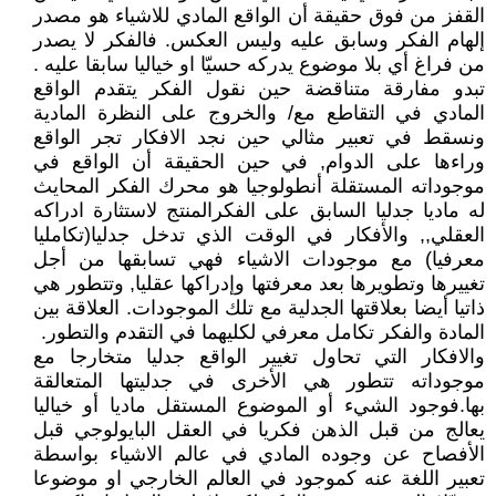
القفز من فوق حقيقة أن الواقع المادي للاشياء هو مصدر
إلهام الفكر وسابق عليه وليس العكس. فالفكر لا يصدر
من فراغ أي بلا موضوع يدركه حسيّا او خياليا سابقا عليه .
تبدو مفارقة متناقضة حين نقول الفكر يتقدم الواقع
المادي في التقاطع مع/ والخروج على النظرة المادية
ونسقط في تعبير مثالي حين نجد الافكار تجر الواقع
وراءها على الدوام, في حين الحقيقة أن الواقع في
موجوداته المستقلة أنطولوجيا هو محرك الفكر المحايث
له ماديا جدليا السابق على الفكرالمنتج لاستثارة ادراكه
العقلي,, والأفكار في الوقت الذي تدخل جدليا(تكامليا
معرفيا) مع موجودات الاشياء فهي تسابقها من أجل
تغييرها وتطويرها بعد معرفتها وإدراكها عقليا, وتتطور هي
ذاتيا أيضا بعلاقتها الجدلية مع تلك الموجودات. العلاقة بين
المادة والفكر تكامل معرفي لكليهما في التقدم والتطور.
والافكار التي تحاول تغيير الواقع جدليا متخارجا مع
موجوداته تتطور هي الأخرى في جدليتها المتعالقة
بها.فوجود الشيء أو الموضوع المستقل ماديا أو خياليا
يعالج من قبل الذهن فكريا في العقل البايولوجي قبل
الأفصاح عن وجوده المادي في عالم الاشياء بواسطة
تعبير اللغة عنه كموجود في العالم الخارجي او موضوعا