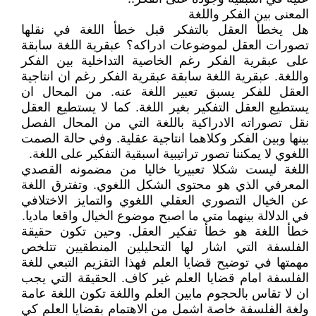
المعنى بين الفكر واللغة
هل يخطأ العقل بالتفكر قبل خطأ اللغة في نقلها
تصورات العقل لموضوعات ادراكه؟ عبقرية اللغة سابقة
على عبقرية الفكر رغم الخاصية التداخلية بين الفكر
واللغة. عبقرية اللغة سابقة عبقرية الفكر رغم ان انتاجية
العقل للفكر يسبق تعبير اللغة عنه. من المحال ان
يستطيع العقل التفكير بغير اللغة. كما لا يستطيع العقل
نقل تصوراته الادراكية باللغة التي من المحال الفصل
بينها وبين الفكر وكلاهما انتاجية عقلية. وفي حالة الصمت
اللغوي لا يمكننا تصور تراتيبية اسبقية التفكير على اللغة.
اللغة ليست شكلا تعبيريا خاليا من مضمونه القصدي
المعرفي الذي هو محتوى الشكل اللغوي. وتفترق اللغة
عن الخيال التصوري العقلي اللغوي والتمايز الاختلافي
في الدلالة بينهما متى ما اصبح موضوع الخيال واقعا ماديا.
خطأ اللغة هو خطأ تفكير العقل. وحين تكون حقيقة
الفلسفة التي اشار لها التحليلين المنطقيين تتلخص
مهمتها في توضيح قضايا العلم فهذا التقزيم التبعي للغة
الفلسفة امام قضايا العلم غير كاف. الحقيقة التي يجب
ان لا تقاس بالحجوم مابين العلم واللغة تكون اللغة عامة
ولغة الفلسفة خاصة اشمل من الاهتمام بقضايا العلم كي