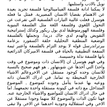
نوبل بالادب واستلمها.
لا يمكننا ادانة فلسفة الفينامينالوجيا فلسفة تجريد بعيدة
عن الاهتمام بقضايا الانسان المصيرية. فمثل ما فعله
هوسرل فعلت غالبية التيارات الفلسفية التي تفرعت عن
التحول اللغوي وفلسفة اللغة مثل الفلسفة البنيوية
وفلسفة الهورمنوطيقا لدى بول ريكور وكذلك إستراتيجية
التقويض والهدم لدى جاك دريدا. ونجملها بالفلسفة
الوضعية المنطقية التحليلية حلقة اكسفورد بزعامة
بيرتراندرسل قوله لا يوجد التزام بالفلسفة واعتبر ثيمة
المنفعة التطبيقية بالحياة في فلسفة الاميركان الذرائعية
بانها فلسفة نذلة وخسيسة.
وفي فهم هوسرل ان (الانسان ذات وموضوع في وقت
واحد) التي أخذها عن شوبنهاور , هو فهم صحيح بالنسبة
للانسان وحده كوجود مستقل عن الاخروعالم الاشياء
الخارجية المحيطة به تماما, في ادراك الانسان ذاته
ووعيه بها عندما يتأمل وجوده كموضوع , الموضوع
المتداخل مع ذاته في كينونة مستقلة واحدة تجمعهما, اما
في حال ادراك الانسان للمواضيع والاشياء الخارجية عنه,
فهنا تكون الذات والموضوع كلا منهما وجودا مستقلا عن
الاخر, وفي استقلالية وجودية احدهما عن الاخر, ولا تبقى