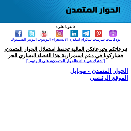
تابعونا على:
بودكاست
بنترست
تيلكرام
لينكدإن
الانستغرام
اليوتيوب
التويتر
الفيسبوك
تبرعاتكم وتبرعاتكن المالية تحفظ استقلال الحوار المتمدن،
فشاركونا في دعم استمرارية هذا الفضاء اليساري الحر
[اشترك في قناة ‫«الحوار المتمدن» على اليوتيوب]
الحوار المتمدن - موبايل
الموقع الرئيسي