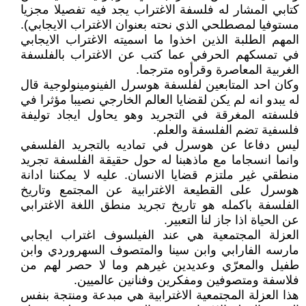
كتابي المشار له فلسفة الاغتراب يجد فيه تفصيلا مجزيا
مستوفيا لمصطلحي الذي نحته بعنوان الاغتراب الايجابي).
المهم الطلبة الذين اخذوا ما اسميته الاغتراب الايجابي
في تمسكهم الحرفي عما كتب عن الاغتراب بالفلسفة
الغربية المعاصرة وقرأوه مترجما.
وكان احد المتابعين لفلسفة هوسرل الفينومينولوجية قال
له يبدو انه لم يكن لقضايا العالم الخارجي نصيبا مؤثرا في
فلسفته المغرقة في التجريد وهو يحاول ايجاد توليفة
فلسفية تضم الفلسفة والعلم.
ليس دفاعا عن هوسرل في تماديه بالتجريد الفلسفي
وانما انسجاما مع ماذهبنا له حول حقيقة الفلسفة تجريد
منطقي غير ملتزم قضايا الانسان. عليه لا يمكننا ادانة
هوسرل على القطيعة الاغترابية عن المجتمع وتاريخ
الفلسفة باكمله هو تاريخ تجريد منطق اللغة الاغترابي
عن الحياة اذا جاز لنا التعبير.
العزلة المجتمعية هي عند الفيلسوف اغتراب ايجابي
مارسه الفارابي وابن سينا والمتصوف السهروردي وابن
طفيل والمعرّي وعديدين غيرهم وما لا حصر لهم من
فلاسفة ومتصوفين ومفكرين وفنانين عالميين.
هذا العزلة المجتمعية الاغترابية هي مبدعة ومنتجة بنفس