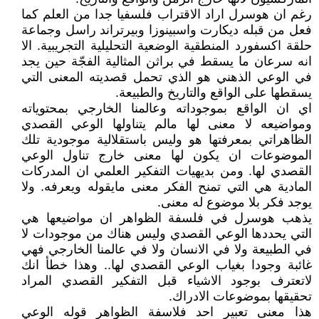
رغم ان هوسرل اراد الاقتراب فلسفيا جدا من العلم كما
فعل من قبله ديكارت واسبينوزا وبيرتراند راسل وجماعة
حلقة اكسفورد المنطقية الوضعية التحليلية التجريبية. الا
انه سرعان ما يسقط في براثن المثالية الفجّة حين يجد
في الوعي الذهني هو الذي تحمل قصديته المعنى التي
يسقطها على الواقع والتاريخ والطبيعة.
اي ان الواقع بموجوداته وعالمنا الخارجي بمحتوياته
ومواضيعه لا معنى لها مالم يتناولها الوعي القصدي
الظاهراتي بمعرفتها هو وليس باستقلالية موجودية تلك
الموضوعات ان يكون لها معنى خارج تناول الوعي
القصدي لها. ومن بديهيات التفكير العلمي ان المدركات
المادية هي التي تمنح الفكر معنى مايقوله ويعرفه. ولا
يوجد فكر بلا موضوع له معنى.
يذهب هوسرل في فلسفة الظواهر ان مواضيعها هي
التي يحددها الوعي القصدي وليس هناك من موجودات لا
في الطبيعة ولا في الانسان ولا في عالمنا الخارجي فهي
غائبة وجودا بغياب الوعي القصدي لها.. وهذا خطأ انك
لاتعترف بوجود الاشياء قبل التفكير القصدي المراد
تحقيقها بموضوعات الادراك.
هذا معنى تعبير احد فلاسفة الظواهر قوله الوعي