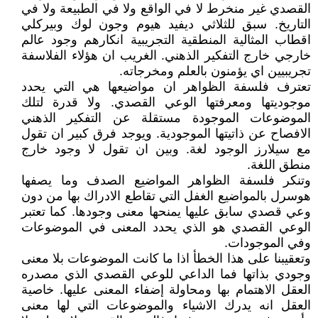
القصدي غير منخرط لا في الواقع ولا في الطبيعة ولا في
التاريخ. سبق للثلاثي ديفيد هيوم وجون لوك وبيركلي
اقطاب المثالية المنطقية التجريبية انكارهم وجود عالم
خارجي خارج التفكير الذهني. الغريب ان هؤلاء الفلاسفة
تجريبيين اي يؤمنون بالعلم ومخرجاته.
تعترف فلسفة الظواهر ان مواضيعها هي التي يحدد
موجوديتها ومعرفتها الوعي القصدي. ولا قدرة لتلك
الموضوعات الموجودة مستقلة عن التفكير الذهني
الافصاح عن ذاتيتها الموجودية. ويوجد فرق كبير ان تقول
مع سيلارز الوجود لغة. وبين ان تقول لا وجود خارج
منطق اللغة.
وتنكر فلسفة الظواهر المواضيع الصدف وما يصفها
هوسرل بالمواضيع الغفل التي تقاطع الادراك بها من دون
وعي قصدي سابق عليها يمنحها معنى وجودها. كما تعتبر
الوعي القصدي هو الذي يحدد المعنى في الموضوعات
وفي الموجودات.
وتعقيبنا على هذا الخطأ اذا ما كانت الموضوعات بلا معنى
وجودي بذاتها فما الداعي للوعي القصدي الذي مصدره
العقل الاهتمام بها ومحاولة إضفاء المعنى عليها. خاصية
العقل انه يدرك الاشياء والموضوعات التي لها معنى