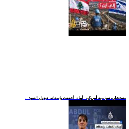
.. مستشارة سياسية أمريكية: أيباك أخفقت بإسقاط عبدول السيد