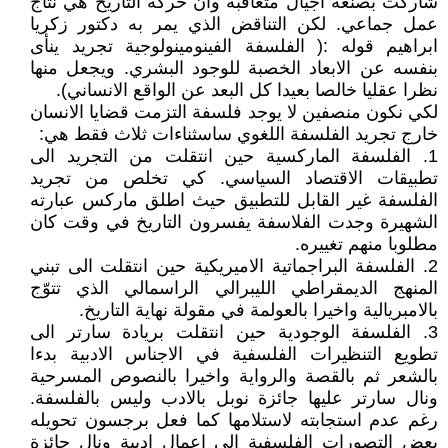
شاركت بصنعه اجيال متعاقبة وان حركة التاريخ هي نتاج
عمل جماعي. لكن التناقض الذي يمر به دكتور زكريا
ابراهيم قوله :( الفلسفة الفينومينولوجية تجريد ينأى
بنفسه عن الابعاد الخصبة للوجود البشري. ويجعل منها
نظرا عقليا خالصا بعيدا كل البعد عن الواقع الانساني).
لكي نكون منصفين لا يوجد فلسفة التزمت قضايا الانسان
خارج تجريد الفلسفة اللغوي ساسثناءات ثلاث فقط هي:
1. الفلسفة الماركسية حين انتقلت من التجريد الى
تطبيقات الاقتصاد السياسي. كي تخلص من تجريد
الفلسفة غير القابل للتطبيق حيث اطلق ماركس عبارته
الشهيرة وجدت الفلاسفة يفسرون التاريخ في وقت كان
مطلوبا منهم تغييره.
2. الفلسفة البراجماتية الاميريكية حين انتقلت الى تبني
المنهج الديمقراطي الليبرالي الراسمالي الذي تتوّج
بالامبريالية واخيرا بالعولمة في مقولة نهاية التاريخ.
3. الفلسفة الوجودية حين انتقلت بريادة سارتر الى
تطويع التنظيرات الفلسفية في الاجناس الادبية بدءا
بالشعر ثم بالقصة والرواية واخيرا بالنصوص المسرحية
ونال سارتر عليها جائزة نوبل بالادب وليس بالفلسفة.
رغم عدم استجابته لاستلامها كما فعل برجسون تحويله
بعض التصورات الفلسفية الى اعمال ادبية ونال جائزة