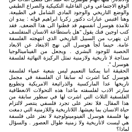
الوقع الاجتماعي وعن الفاعلية التكنيكية والصراع الطبقي
والوضع التاريخي والوجود المادي الشامل في الطبيعة.
وهنا اقتبس عبارات دكتور زكريا ابراهيم قوله : يبدو ان
تلامذة هوسرل انفسهم قد فطنوا الى هذا الضعف. فقد
كتب اوجين فنك يقول "هل باستطاعة الانسان المتفلسف
ان يتهرب من السبيل التاريخي الذي انتهجته الفلسفة
عامة. حينما لجأ هوسرل الى نهج الابتعاد عن الابعاد
الخصبة للوجود البشري . ويجعل من الفينامينالوجيا
سذاجة لا تاريخية ولازمنية تمثل الركيزة النهائية لفلسفة
هوسرل ".
الحقيقة اننا يمكننا التعميم ليس بتبعية عمياء لفلسفة
هوسرل كما اشرت له سابقا ان الفلسفة في مجمل
تاريخها عدا الماركسية والذرائيعة الامريكية وتطويع
سارتر الادب لفلسفته ماعدا هذه التحولات الانعطافية
الفلسفية الثلاث التي اشرت لها في سطور سابقة من
هذا المقال. فلا نعثر على تجرد فلسفي ينتصر لالتزام
حياة الانسان بما يعيشها. اللاتاريخية واللازمنية التي دمغت
بها فلسفة هوسرل الفينومينولوجية لا نعثر على فلسفة
هي ليست لاتاريخية ولا زمنية طوال العصور . والسؤال
لماذا؟