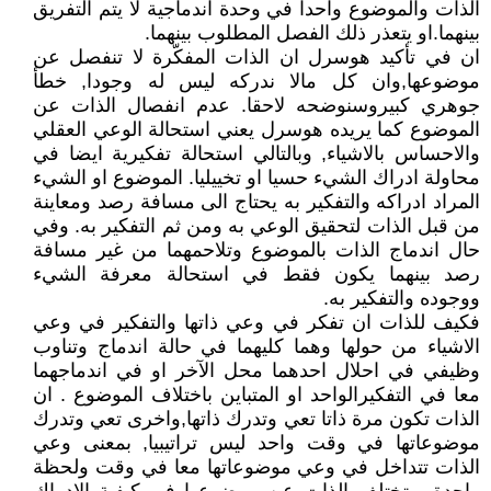
الذات والموضوع واحدا في وحدة اندماجية لا يتم التفريق
بينهما.او يتعذر ذلك الفصل المطلوب بينهما.
ان في تأكيد هوسرل ان الذات المفكّرة لا تنفصل عن
موضوعها,وان كل مالا ندركه ليس له وجودا, خطأ
جوهري كبيروسنوضحه لاحقا. عدم انفصال الذات عن
الموضوع كما يريده هوسرل يعني استحالة الوعي العقلي
والاحساس بالاشياء, وبالتالي استحالة تفكيرية ايضا في
محاولة ادراك الشيء حسيا او تخييليا. الموضوع او الشيء
المراد ادراكه والتفكير به يحتاج الى مسافة رصد ومعاينة
من قبل الذات لتحقيق الوعي به ومن ثم التفكير به. وفي
حال اندماج الذات بالموضوع وتلاحمهما من غير مسافة
رصد بينهما يكون فقط في استحالة معرفة الشيء
ووجوده والتفكير به.
فكيف للذات ان تفكر في وعي ذاتها والتفكير في وعي
الاشياء من حولها وهما كليهما في حالة اندماج وتناوب
وظيفي في احلال احدهما محل الآخر او في اندماجهما
معا في التفكيرالواحد او المتباين باختلاف الموضوع . ان
الذات تكون مرة ذاتا تعي وتدرك ذاتها,واخرى تعي وتدرك
موضوعاتها في وقت واحد ليس تراتيبيا, بمعنى وعي
الذات تتداخل في وعي موضوعاتها معا في وقت ولحظة