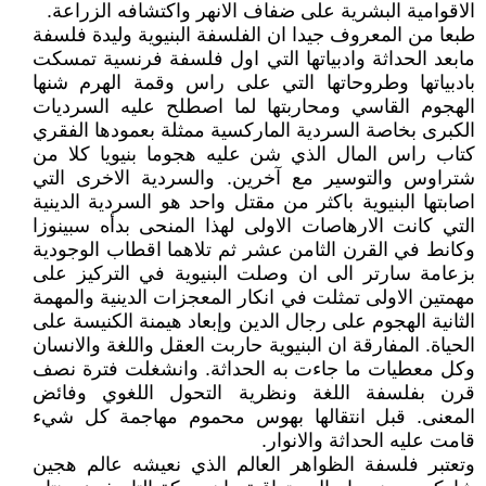
الاقوامية البشرية على ضفاف الانهر واكتشافه الزراعة.
طبعا من المعروف جيدا ان الفلسفة البنيوية وليدة فلسفة
مابعد الحداثة وادبياتها التي اول فلسفة فرنسية تمسكت
بادبياتها وطروحاتها التي على راس وقمة الهرم شنها
الهجوم القاسي ومحاربتها لما اصطلح عليه السرديات
الكبرى بخاصة السردية الماركسية ممثلة بعمودها الفقري
كتاب راس المال الذي شن عليه هجوما بنيويا كلا من
شتراوس والتوسير مع آخرين. والسردية الاخرى التي
اصابتها البنيوية باكثر من مقتل واحد هو السردية الدينية
التي كانت الارهاصات الاولى لهذا المنحى بدأه سبينوزا
وكانط في القرن الثامن عشر ثم تلاهما اقطاب الوجودية
بزعامة سارتر الى ان وصلت البنيوية في التركيز على
مهمتين الاولى تمثلت في انكار المعجزات الدينية والمهمة
الثانية الهجوم على رجال الدين وإبعاد هيمنة الكنيسة على
الحياة. المفارقة ان البنيوية حاربت العقل واللغة والانسان
وكل معطيات ما جاءت به الحداثة. وانشغلت فترة نصف
قرن بفلسفة اللغة ونظرية التحول اللغوي وفائض
المعنى. قبل انتقالها بهوس محموم مهاجمة كل شيء
قامت عليه الحداثة والانوار.
وتعتبر فلسفة الظواهر العالم الذي نعيشه عالم هجين