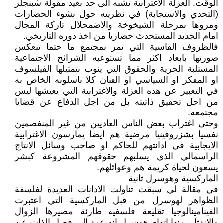
الوقت. العزلة الاغترابية تشبه الى حد بعيد مقولة شبنجلر
(التحدي والاستجابة) في نظريته حول نشوء الحضارات
ومروها بمرحلة الشيخوخة والاضمحلال تاركة المجال
امام الجديد المستحدث حضاريا من اخذ دوره التاريخي.
فالظروف القاسية التي تمر بمجتمع ما حتما تنعكس
صورتها بابعاد اكثر مما تستوعبه الشرائح الاجتماعية
المستلبة الحرية والحقوق التي ينوب بتمثيلها الفيلسوف
او المفكر او السياسي او الفنان كلا باسلوبه الخاص به
في التعبير عن هذه العزلة والاغترابية التي يعيشها ليس
من اجل تحقيق ذاتيته بل من اجل الدفاع عن قضايا
مجتمعه.
وحتى اغتراب بعض الناس العاديين من غير المنفصمين
نفسيا بشزروفينيا مرضية هم ايضا يمارسون الاغترابية
الايجابية في ادانتهم للحاكم او صاحب وسائل الانتاج
الراسمالي الذي يسلبهم حقوقهم المشروعة كبشر
يسعون لحياة كريمة هم وعوائلهم.
الماركسية وهوسرل ثانية
في مقالة لي سبقت تناولت الادانات العديدة لفلسفة
الظواهر لهوسرل من قبل الماركسية التي اعتبرت
الفينامينالوجيا تقليعة فلسفية طارئة مصيرها الزوال
والاندثار. منها اتهام هوسرل انه عمد الى فصل الذات عن