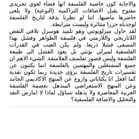
والاجابة كون خاصية الفلسفة انها فضاء لغوي تجريدي
مفتوح يقبل الاضافات التراكمية (النوعية) ولا يلغي
حاضرها ماضيها. اننا لو نظرنا بدقة لتاريخ الفلسفة
لوجدناه جزرا متناثرة وليست مترابطة.
لقد حاول ميرلوبونتي وهو تلميذ هوسرل تلافي النقص
اللاتاريخي واللازمني في فلسفة الظواهر وفشل بهذا
المسعى فشلا ذريعا. ولم يكن العيب في القدرات
الفلسفية لميرلي بونتي بل يعود الفشل الى طبيعة
الفلسفة وليس قصور تفلسف الفلاسفة. الشيء الاهم ان
جميع المشتغلين والمهتمين بالفلسفة انما يكتبون عن
تفسيرات تاريخ الفلسفة برؤى جديدة ربما تكون نقدية
كما افعل انا بكتاباتي وازوغ عن المنهج الاكاديمي الجامد
وعن المنهج الاستعراضي المنذهل بعصمة الفلسفة
الغربية المعاصرة ولا يذهله تساؤل لماذا لا امارس النقد
والتحليل والاضافة الفلسفية؟