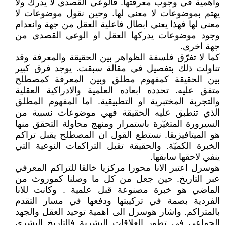
وأهمية في وجوب معرفتها. فالوعي القصدي لا يدرك ولا
يهتم بموضوعات لا معنى لها. وحين نقول موضوعات لا
معنى لها فهذا يعني ابطال فاعلية العقل من جهة وانعدام
وجود موضوعات يدركها العقل او الوعي القصدي من
جهة اخرى.
كما لا تفرّق فلسفة الظواهر بين الحقيقة والمعرفة وقد
تناولت ذلك بتفصيل في مقالة سبقت. يوجد فرق كبير
بين الحقيقة كمفهوم مطلق وبين المعرفة كمصطلح
متفق عليه. تحدده ابعاده العلمية والادراكية العقلية
والتجربة المختبرية او التطبيقية. اما المفهوم المطلق
الذي تنطبق عليه الحقيقة فهي موضوعات نسبية من
السيرورة المتغيّرة باستمرار ومنهج محاولة التحقق منها
هو الميتافيزيقا. نستطع القول ان المصطلح يقبل تراكم
الخبرة الكميّة. والحقيقة تقبل التراكمات النوعية التي
ينفي لاحقها سابقها.
هوسرل اعتبر الانا محورا مركزيا خالقا للتراكم المعرفي
عبر التاريخ. حين جعل من كل ما وصلنا كموروث من
الماضي هو خبرة مصنوعة قبل علمية . وكانت للانا
الفردية بصمة في تركيبتها ودفعها في مسار التقدم
بالمتراكم. واشار هوسرل الى اهمية توحيد العقل والجهد
الجماعي في تطور العلاقات البشرية فالتاريخ البشري