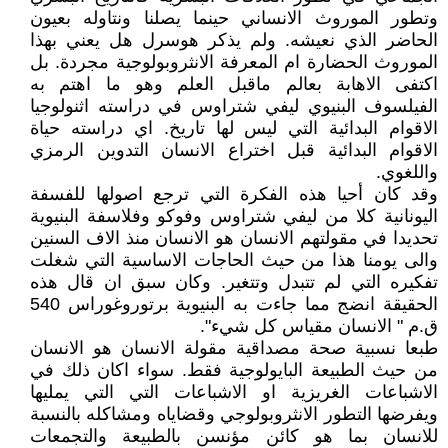
وتطور الموروث الانساني حينما يصلنا ونتاوله بعيون
الحاضر الذي نعيشه. ولم يذكر هوسرل هل يعني بهذا
الموروث الحضارة ام المعرفة الانثروبولوجية مجردة. بل
اكتفى الاهابة بعالم ماقبل العلم وهو ما اهتم به
الفيلسوف البنيوي ليفي شتراوس في دراسته اثنولوجيا
الاقوام البدائية التي ليس لها تاريخ. اي دراسته حياة
الاقوام البدائية قبل اختراع الانسان التدوين الرمزي
واللغوي.
وقد كان أحيا هذه الفكرة التي ترجع اصولها للفسفة
اليونانية كلا من ليفي شتراوس وفوكو وفلاسفة البنيوية
تحديدا في مقولتهم الانسان هو الانسان منذ الاف السنين
والى يومنا هذا من حيث الحاجات الاساسية التي شغلت
تفكيره التي لم تتبدل وتتغير. وكان سبق ان قال هذه
الحقيقة انضج مما جاءت به البنيوية برتوروغوراس 540
ق.م " الانسان مقياس كل شيء".
طبعا نسبية صحة مصداقية مقولة الانسان هو الانسان
من حيث الطبيعة البايولوجية فقط. سواء اكان ذلك في
الاشباعات الغريزية او الاشباعات التي التي يمليها
ويفرضها التطور الانثروبولوجي وقضاياه ومشاكله بالنسبة
للانسان بما هو كائن مؤنسن بالطبيعة والتجمعات