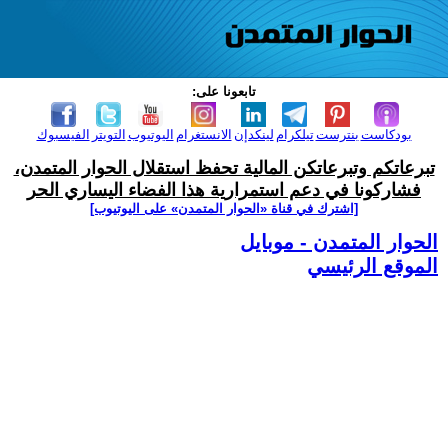
تابعونا على:
بودكاست
بنترست
تيلكرام
لينكدإن
الانستغرام
اليوتيوب
التويتر
الفيسبوك
تبرعاتكم وتبرعاتكن المالية تحفظ استقلال الحوار المتمدن،
فشاركونا في دعم استمرارية هذا الفضاء اليساري الحر
[اشترك في قناة ‫«الحوار المتمدن» على اليوتيوب]
الحوار المتمدن - موبايل
الموقع الرئيسي