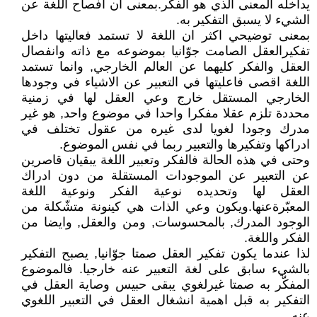
يداخله المعنى الذي هو الفكر.بمعنى ان افصاح اللغة عن
الشيء لا يسبق التفكير به.
بمعنى توضيحي اكثر ان اللغة لا تستمد فعاليتها داخل
تفكيرالعقل الصامت جوّانيا بموضوعه مع ذاته وانفصال
العقل والفكر كليهما عن العالم الخارجي, وانما تستمد
اللغة اقصى فاعليتها في التعبير عن الاشياء في وجودها
الخارجي المستقل خارج وعي العقل لها في زمنية
محددة تلزم عقلا مفكرا واحدا في موضوع واحد, هو غير
مدرك وجودا لغويا لدى غيره من عقول تختلف في
ادراكها وتفكيرها والتعبير ربما في نفس الموضوع.
وحتى في هذه الحالة فالفكر وتعبير اللغة يبقيان قاصرين
عن التعبير عن الموجودات المستقلة من دون ادراك
العقل لها وتحديده نوعية الفكر ونوعية اللغة
المعبّرةعنها.ويكون وعي الذات هي كينونة متشّكلة من
الوجود المدرك, بالمحسوسات, ومن والعقل, وايضا من
الفكر واللغة.
لذا عندما يكون تفكير العقل صمتا جوّانيا, يصبح التفكير
بالشيء سابق على لغة التعبير عنه خارجيا. فالموضوع
المفكّر به صمتا غيرلغوي يبقى حبيس وصاية العقل في
التفكير به قبل اهمية انشغال العقل في التعبير اللغوي
عنه.