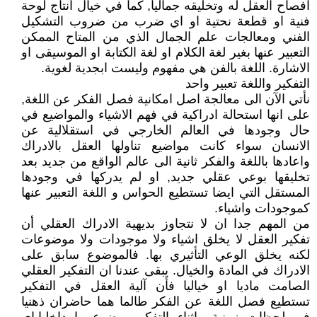
افصاح العقل له وتخليقه جماليا, كما في خيال انتاج لوحة
فنية او قطعة نحتية او اي ضرب من ضروب التشكيل
الفني ومعالجات علم الجمال الذي من المتاح الممكن
التعبير عنها بغير لغة الكلام او لغة الكتابة او الموسيقى او
الاشارة. اللغة بالفن هي مفهوم وليست ابجدية لغوية.
التفكير واللغة تعبير واحد
نأتي الآن الى معالجة اصل امكانية فصل الفكر عن اللغة,
على انها استحالة ادراكية في فهم الاشياء والمواضيع في
حال وجودها في العالم الخارجي في استقلالية عن
الانسان سواء كانت مواضيع تناولها العقل بالادراك
واعادها باللغة والفكر ثانية الى عالم الواقع من جديد بعد
تخليقها بوعي عقلي جديد, او لم يدركها في وجودها
المستقل التي ايضا تستطيع الحواس و اللغة التعبير عنها
كموجودات واشياء.
من المهم جدا ان لا نتجاوز بديهية الادراك العقلي أن
تفكير العقل لا يخلق اشياء ولا موجودات ولا موضوعات
لكنه يخلق الوعي التأثيري بها. فالموضوع سابق على
الادراك في المادة والخيال. يبقى عندنا ان التفكير العقلي
الصامت ماديا او خياليا فأن آلية العقل في التفكير
تستطيع فصل اللغة عن الفكر طالما هما حاضران ذهنيا