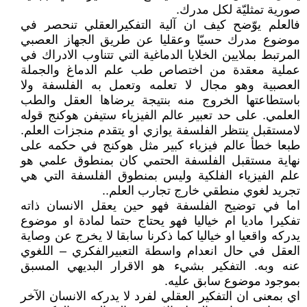
صورية تمثليّة لكل مدرك.
فالعلم يوّضح كيف ان آلية التفكيرالعقلي تنحصر في
موضوع مدرك حسيّا وعقليا عن طريق الجهاز العصبي
المرتبط بملايين الخلايا الدماغية التي تتناوب الادراك في
عملية معقدة من اختصاص طب علم الدماغ والجملة
العصبية وهو مجال لا تعلمه وتعمل به الفلسفة ولا
باستطاعتها الخروج منه بنتيجة يرضاها العقل والطب
العلمي. على حد تعبير عالم الفيزياء ستيفن هوكنج قوله
لامستقبل ينتظر الفلسفة يوازي او يتقدم منجزات العلم.
طبعا خطأ عالم فيزياء كبير مثل هوكنج في حكمه على
نهاية مستقبل الفلسفة الحتمي كان بمنطوق علمي هو
علم الفيزياء الفلكية وليس بمنطوق الفلسفة التي هي
تجريد لغوي منطقي خارج تجارب العلم..
اما في توضيح الفلسفة فهو حين يعقل الانسان ذاته
تفكيرا ماديا ام خياليا فهو يحتاج حتما لمادة او موضوع
يدركه واقعيا او خياليا كما ذكرنا سابقا لا يخرج عن وصاية
العقل في حال انعدام واسطة التعبيرالفكري – اللغوي
عنه وبه. التفكير بشيء هو الاقرار البديهي المسبق
بموجود موضوع سابق عليه.
اي بمعنى ان التفكير العقلي لفرد لا يدركه الانسان الآخر