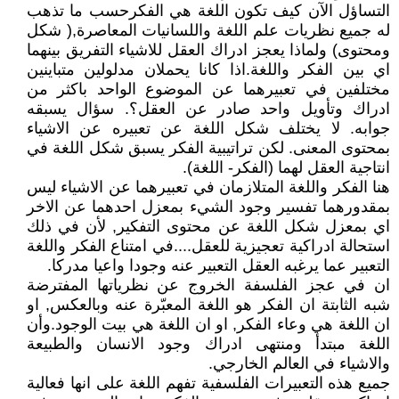
التساؤل الآن كيف تكون اللغة هي الفكرحسب ما تذهب
له جميع نظريات علم اللغة واللسانيات المعاصرة,( شكل
ومحتوى) ولماذا يعجز ادراك العقل للاشياء التفريق بينهما
اي بين الفكر واللغة.اذا كانا يحملان مدلولين متباينين
مختلفين في تعبيرهما عن الموضوع الواحد باكثر من
ادراك وتأويل واحد صادر عن العقل؟. سؤال يسبقه
جوابه. لا يختلف شكل اللغة عن تعبيره عن الاشياء
بمحتوى المعنى. لكن تراتيبية الفكر يسبق شكل اللغة في
انتاجية العقل لهما (الفكر- اللغة).
هنا الفكر واللغة المتلازمان في تعبيرهما عن الاشياء ليس
بمقدورهما تفسير وجود الشيء بمعزل احدهما عن الاخر
اي بمعزل شكل اللغة عن محتوى التفكير, لأن في ذلك
استحالة ادراكية تعجيزية للعقل....في امتناع الفكر واللغة
التعبير عما يرغبه العقل التعبير عنه وجودا واعيا مدركا.
ان في عجز الفلسفة الخروج عن نظرياتها المفترضة
شبه الثابتة ان الفكر هو اللغة المعبّرة عنه وبالعكس, او
ان اللغة هي وعاء الفكر, او ان اللغة هي بيت الوجود.وأن
اللغة مبتدأ ومنتهى ادراك وجود الانسان والطبيعة
والاشياء في العالم الخارجي.
جميع هذه التعبيرات الفلسفية تفهم اللغة على انها فعالية