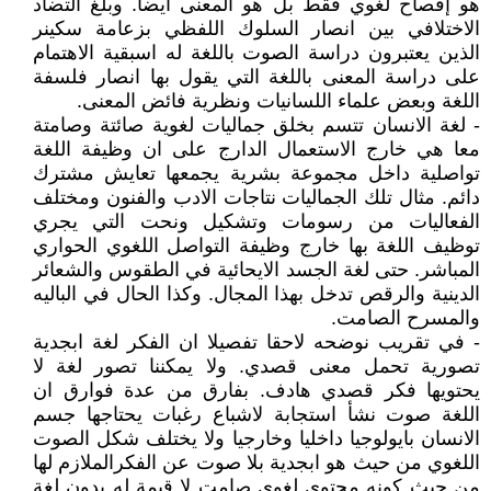
هو إفصاح لغوي فقط بل هو المعنى ايضا. وبلغ التضاد
الاختلافي بين انصار السلوك اللفظي بزعامة سكينر
الذين يعتبرون دراسة الصوت باللغة له اسبقية الاهتمام
على دراسة المعنى باللغة التي يقول بها انصار فلسفة
اللغة وبعض علماء اللسانيات ونظرية فائض المعنى.
- لغة الانسان تتسم بخلق جماليات لغوية صائتة وصامتة
معا هي خارج الاستعمال الدارج على ان وظيفة اللغة
تواصلية داخل مجموعة بشرية يجمعها تعايش مشترك
دائم. مثال تلك الجماليات نتاجات الادب والفنون ومختلف
الفعاليات من رسومات وتشكيل ونحت التي يجري
توظيف اللغة بها خارج وظيفة التواصل اللغوي الحواري
المباشر. حتى لغة الجسد الايحائية في الطقوس والشعائر
الدينية والرقص تدخل بهذا المجال. وكذا الحال في الباليه
والمسرح الصامت.
- في تقريب نوضحه لاحقا تفصيلا ان الفكر لغة ابجدية
تصورية تحمل معنى قصدي. ولا يمكننا تصور لغة لا
يحتويها فكر قصدي هادف. بفارق من عدة فوارق ان
اللغة صوت نشأ استجابة لاشباع رغبات يحتاجها جسم
الانسان بايولوجيا داخليا وخارجيا ولا يختلف شكل الصوت
اللغوي من حيث هو ابجدية بلا صوت عن الفكرالملازم لها
من حيث كونه محتوى لغوي صامت لا قيمة له بدون لغة