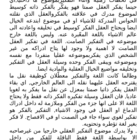
في لحظات زمنية واثناء التفكيربموضوع ما داخليا,اي
حينما يفكر العقل صمتا فهو يفكّر بالفكر ذاته كوسيط
لموضوع مدرك في علاقته بالفكروالعقل الذي نقلته
الحواس المدركة للاشياء او في موضوع ابتدعه الخيال
ايضا ويحتاج العقل الفكر كوسيط في تخليقه واعادته الى
عالم الاشياء باللغة المعّبرة عنه. وليس باللغة خارج
موضوعه في التفكير الصامت. اللغة في تفكير العقل
الصامت لا اهمية ولا وجود لها يتاح ادراكه من غير
الشخص الذي يفكربموضوعه عقليا منفردا مع نفسه
وموضوعه ويبقى الفكر وحده وسيلة العقل في التفكير
وتخليقه مواضيع الخيال العقلية والمادية ايضا.
وطالما كانت اللغة والتفكير معطّلان كوظيفة نقل ما
يقترحه العقل عليهما نقله الى العالم الخارجي, اي بقاء
العقل يفكر ذاتيا صمتا بمعزل عن نقل ما يفكر به لغويا
عاديا, فان العقل وسيلة تفكيره الفكر ذاته فقط ولا يحتاج
اللغة الا على انها جزء من الفكر وملازمة له داخل ادراك
الدماغ او العقل في وجود الاشياء, التفكير بالفكر هو
تفكير لغوي سواء جاء في الصمت او في الافصاح. لا فكر
بغير لغة تؤطره وتحتويه.
, ولا يدرك موضوع التفكير العقلي خارجيا من غيرصاحبه
الا بواسطة اللغة فقط الناقلة للفكر من داخل