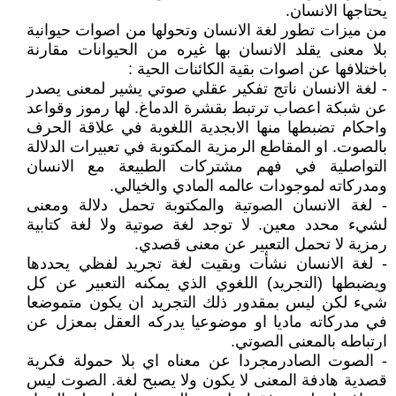
يحتاجها الانسان.
من ميزات تطور لغة الانسان وتحولها من اصوات حيوانية
بلا معنى يقلد الانسان بها غيره من الحيوانات مقارنة
باختلافها عن اصوات بقية الكائنات الحية :
- لغة الانسان ناتج تفكير عقلي صوتي يشير لمعنى يصدر
عن شبكة اعصاب ترتبط بقشرة الدماغ. لها رموز وقواعد
واحكام تضبطها منها الابجدية اللغوية في علاقة الحرف
بالصوت. او المقاطع الرمزية المكتوبة في تعبيرات الدلالة
التواصلية في فهم مشتركات الطبيعة مع الانسان
ومدركاته لموجودات عالمه المادي والخيالي.
- لغة الانسان الصوتية والمكتوبة تحمل دلالة ومعنى
لشيء محدد معين. لا توجد لغة صوتية ولا لغة كتابية
رمزية لا تحمل التعبير عن معنى قصدي.
- لغة الانسان نشأت وبقيت لغة تجريد لفظي يحددها
ويضبطها (التجريد) اللغوي الذي يمكنه التعبير عن كل
شيء لكن ليس بمقدور ذلك التجريد ان يكون متموضعا
في مدركاته ماديا او موضوعيا يدركه العقل بمعزل عن
ارتباطه بالمعنى الصوتي.
- الصوت الصادرمجردا عن معناه اي بلا حمولة فكرية
قصدية هادفة المعنى لا يكون ولا يصبح لغة. الصوت ليس