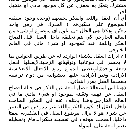
مشترك يتميّز به بمعزل عن كل موجود مادي او متخيل
آخر.
أي أن العقل واللغة والفكر يجمعهم (وحدة وجود أسبقية
الموضوع على تفكيرهم ) المدرك في زمن واحد
معيّن.وهكذا هي الحال في تناول اي موضوع او شيء من
العالم الخارجي كي يتم تخليقه داخل العقل قبل افصاح
الفكر واللغة عنه كموجود او شيء ماثل في العالم
الخارجي.
ان ادراك العقل للاشياء الواردة له عن طريق الحواس بما
لا يحصى في تنوعاتها وتوقيتاتها الزمنية,لايعقلها العقل
دفعة واحدة,اويعطي الدماغ ردود الافعال الانعكاسية
الارادية وغير الارادية عليها بعشوائية من دون تراتيبية
يعتمدها العقل بفرز انتقائي..
ذهبنا الى استحالة فصل اللغة عن الفكر في حالة افصاح
العقل عن فهمه وتعّينه لموجود او شيء مادي ما في
العالم الخارجي.وهذا يختلف عنه في التفكير الصامت
داخل العقل اذ يكون الفكر واللغة غير مدركين في التعبير
عن شيء هو لا يزال موضوع العقل في التفكيربه صمتا
داخليا. الصمت موقف في تعطيله تفكيرالدماغ وتعطيله
تعبير اللغة على السواء.