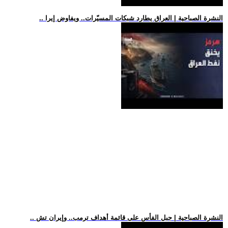
.. النشرة الصباحية | العراق يطارد شبكات المسيّرات.. ويفاوض إيرا
.. النشرة الصباحية | جبل الفأس على قائمة أهداف ترمب.. وإيران تش