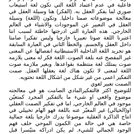
فاعلية في عدم اعتماد اللغة التي تكون لغة استيعاب
صوري لما يفكر العقل به. (الفكر) هنا وسيلة العقل في
معالجة موضوعاته صمتا داخليا, وتكون (اللغة) وسيلة
العقل في التعبير عن الموجودات والاشياء في العالم
الخارجي. هذه العبارة التي ادرجتها خاطئة لسبب اننا
اعتبرنا اللغة صوتا تعبيريا خارجيا وليس تفكيرا صامتا
داخل العقل والجسم. والخطأ الثاني في العبارة السابقة
هو تجريد اللغة الداخلية الاستبطانية انفصالها عن المعنى
غير المفصح عنه بلغة الصوت. اللغة فكر له معنى يلازمه
صوت يمتلك لغة منتظمة بقواعدها. وبغير ملازمة صوت
اللغة لمعنى لا تكون هناك لغة يعقلها العقل. صمت
التفكير اعمى من غير شكل من اشكال اللغة تحتويه.
الصمت تعبير لغوي
للتوضيح اكثر فالتفكيرالمادي الصامت هو في معالجته
موضوع واقعي او شيء ما بالتفكير المجرد كمتعيّن
موجود في العالم الخارجي, اما في تفكير الصمت العقلي
او(الخيالي) غير المعبّر عنه باللغة فهو الهام تخييلي في
انتاج الذاكرة العقلية موضوعا يدرك خارجيا بلغة جمالية
خاصة هي في حالة من الكمون الموحي خلف فهم
الوجود الجمالي للشيء, لم يكن ادراكه متيّسرا قبل