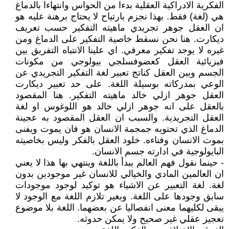
الفكرية الادراكية العقلية بدءا من الحواس وانتهاءا بالدماغ
هي (لغة) فقط. بهذا نجزم بارتياح لا يحتاج برهنة عليه هو
ان العقل جوهر تجريدي ماهيته التفكير حسب تعريف
ديكارت. هنا نحن نسقط خاصية التفكير على الدماغ ومن
غيره لا يوجد تفكير معرفي. اي علينا الانتباه التفريق بين
فيزيائية العقل كعضوفسلجي بيولوجي من مكونات
الجسم وبين العقل كناتج تعبير لغة التفكير التجريدي عن
الوعي بمدركاته بوسيلة اللغة. على حد تعبير ديكارت
العقل جوهر ازلي خالد ماهيته التفكير. هنا المقصود
بالعقل على انه جوهر ازلي خالد هو اللوغوس او لغة
العقل التجريدية. والسبب ان العقل المقصود به عجينة
الدماغ الذي تحتويه جمجمة الانسان هو فان يموت ويفنى
بموت الانسان وفناءه. خلود العقل بالفكر وليس بخاصيته
البايولوجية في ادارته جسم الانسان.
- حينما نقول فهم العالم يبدأ باللغة وينتهي بها هذا لا يعني
ان العالمين المادي والخيالي للانسان غير موجودين بدون
لغة. لغة التعبير عن الاشياء هو توكيد لوجود موجودات
سابق وجودها على اللغة. وبغير تلازم اللغة مع الوجود لا
يبقى لكليهما معنى انفصاليا عن بعضهما. اللغة بلا موضوع
تعجيز عقلي غير صحيح ولا يمكن حدوثه.