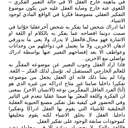
في ماهيته خارج العقل الا في حالة التعبير الفكري –
اللغوي عنه خارج وصاية العقل عليه حين يكون موضوع
التفكير العقلي متموضعا فكريا في الواقع المادي لوجود
الاشياء.
اما ادراك شخص لما يفكر به شخص آخرعقليا جوّانيا في
صمت دونما افصاحه عما يفكر به بالكلام او اللغة او
الاشارة فهو محال.فالعقل لا يدرك ولا يعي ما يدورفي
اذهان الاخرين, ولا ما يعتمل في دواخلهم من وجدانات
وعواطف الا بعد إفصاحهم التعبير عنها بواسطة ادراك
تواصلي مع الاخرين .
فاذا اراد العقل وجوب التعبير عن موضوعه المفكّر به
للعالم الخارجي المستقبل له, توّسل لذلك الفكر – اللغة.
واذا لم يشأ ذلك فانه اي العقل يجعل من موضوعه
تفكيرا داخليا صامتا غير متاح ادراكه من غيره الذي هو
(أنا) الفرد العاقل المفكّرمن نوعه (الانسان الاخر). بمعنى
ان الفكرة واللغة المعبّر بها صمتا عقليا تنعدم في التاثير
وفي الحضور في كيفية نقل تفكير مصنع الحيوية العقلية
التخليقية للاشياء التي يقوم بها العقل ادراكا وتفكيرا
داخليا. العقل لا يخلق الاشياء لكنه يقوم بتخليقها
كموجودات سابقة الوجود على تفكير العقل.
فاللغة والفكر لا يحضران سوّية الا في محاولة تنفيذ