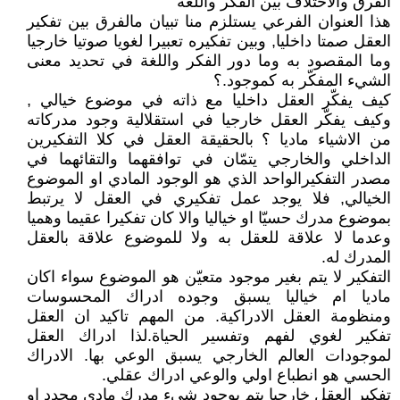
الفرق والاختلاف بين الفكر واللغة
هذا العنوان الفرعي يستلزم منا تبيان مالفرق بين تفكير
العقل صمتا داخليا, وبين تفكيره تعبيرا لغويا صوتيا خارجيا
وما المقصود به وما دور الفكر واللغة في تحديد معنى
الشيء المفكّر به كموجود.؟
كيف يفكّر العقل داخليا مع ذاته في موضوع خيالي ,
وكيف يفكّر العقل خارجيا في استقلالية وجود مدركاته
من الاشياء ماديا ؟ بالحقيقة العقل في كلا التفكيرين
الداخلي والخارجي يتمّان في توافقهما والتقائهما في
مصدر التفكيرالواحد الذي هو الوجود المادي او الموضوع
الخيالي, فلا يوجد عمل تفكيري في العقل لا يرتبط
بموضوع مدرك حسيّا او خياليا والا كان تفكيرا عقيما وهميا
وعدما لا علاقة للعقل به ولا للموضوع علاقة بالعقل
المدرك له.
التفكير لا يتم بغير موجود متعيّن هو الموضوع سواء اكان
ماديا ام خياليا يسبق وجوده ادراك المحسوسات
ومنظومة العقل الادراكية. من المهم تاكيد ان العقل
تفكير لغوي لفهم وتفسير الحياة.لذا ادراك العقل
لموجودات العالم الخارجي يسبق الوعي بها. الادراك
الحسي هو انطباع اولي والوعي ادراك عقلي.
تفكير العقل خارجيا يتم بوجود شيء مدرك مادي محدد او