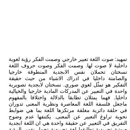
تمهيد: صوت اللغة تعبير خارجي وصمت الفكر رؤية لغوية
داخلية لا صوت لها. وصمت الفكر وصوت حروف اللغة
نسختان تحملان نفس الابجدية المنطوقة خارجيا
والصامتة داخليا في ادراك الاشياء من حيث حقيقة
التفكير هو تمثّل لغوي صوري. نسختان لابجدية تصويرية
واحدة في التعبير عن المدركات المادية خارجيا والخيالية
داخليا, فهما يمثلان تطابقا بالدلالة واختلافا بالمفهوم
ماجعل فلسفة اللغة المعاصرة ونظرية المعنى تدوران
في حلقة دائرية مغلقة مرتكزها اللغة بما هي ضوابط
نحوية تراوغ التعبير عن المعنى. يكتنفها عدم وضوح
التفريق في التعبير عن حقيقة واحدة هي ان اللغة ابجدية
صوتية تجريدية تطابقها لغة تجريدية تحمل نفس الرؤية