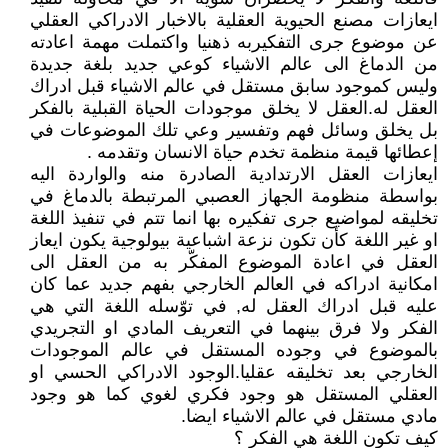
ايعازات مصنع الحيوية العقلية بالاخبار الادراكي العقلي
عن موضوع جرى التفكيربه ذهنيا واكتملت مهمة اعادته
من الدماغ الى عالم الاشياء كوعي جديد بلغة جديدة
وليس كموجود سابق مستقل في عالم الاشياء قبل ادراك
العقل له.العقل لا يخلق موجودات الحياة القبلية بالفكر
بل يخلق وسائل فهم وتفسير وعي تلك الموضوعات في
إعطائها قيمة منظمة تخدم حياة الانسان وتقدمه .
ايعازات العقل الارتدادية الصادرة منه والواردة اليه
بواسطة منظومة الجهاز العصبي المرتبطة بالدماغ في
تخليقه لمواضيع جرى تفكيره بها انما تتم في تنفيذ اللغة
او غير اللغة كأن تكون نزعة اشباعية بيولوجية يكون ايعاز
العقل في اعادة الموضوع المفكّر به من العقل الى
امكانية ادراكه في العالم الخارجي بفهم جديد عما كان
عليه قبل ادراك العقل له, في توّسله اللغة التي هي
الفكر ولا فرق بينهما في التعريف المادي او التجريدي
بالموضوع في وجوده المستقل في عالم الموجودات
الخارجي بعد تخليقه عقليا.الوجود الادراكي الحسي او
العقلي المستقل هو وجود فكري لغوي كما هو وجود
مادي مستقل في عالم الاشياء ايضا.
كيف تكون اللغة هي الفكر ؟