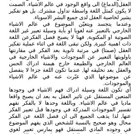
العقل(الدماغ) الى واقع الوجود في عالم الاشياء. الصمت
لا يكون كمثل اللغة واسطة تداول مشترك. بل هو تفكير
يشير لخاصية العقل لدى جميع البشر الاسوياء.
وعندما يتجسد ويتعيّن الموضوع في عالم الاشياء
الخارجي بالتعبير عنه لغويا او بأية وسيلة تعبير غير اللغة
الصوتية او المكتوبة, فهنا لا يصبح فصل الفكرعن اللغة
ذات اهمية كبيرة, ولكن تبقى اللغة في اثناء عملية تفكير
العقل (صمتا) في مرتبة ثانوية بعد الفكر في مقارنتها
باولويتها التعبير عن الموجودات والاشياء الخارجية في
العالم الخارجي والطبيعة خارج هيمنة ادراك الحس
والعقل بعد تخليقه لها, عندما تكون اللغة جزءا لا ينفصل
عن موضوعها الذي عبّرت عنه في عالم الاشياء
والموجودات.
أي تكون اللغة وسيلة ادراك فهم الاشياء في وجودها
المتعين المستقل عن تاثير العقل به بعد ان يصبح واقعا
ماديا في عالم الاشياء. وباللغة وحدها لا بالفكر نفهم
تفسير الموجودات المدركة في وجودها قبل تعبير الفكر
عنها, لذا يذهب الجميع الى ان فصل اللغة عن الفكر
محال وهو صحيح بالنسبة للشخص الذي يفهم الموضوع
في وجوده المادي المستقل فهو يمارس تعبير لغوي