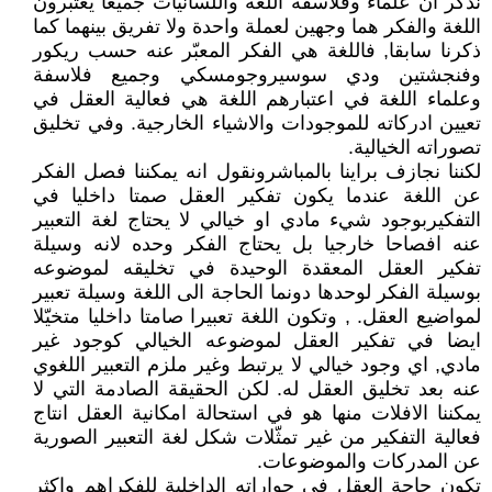
نذّكر أن علماء وفلاسفة اللغة واللسانيات جميعا يعتبرون
اللغة والفكر هما وجهين لعملة واحدة ولا تفريق بينهما كما
ذكرنا سابقا, فاللغة هي الفكر المعبّر عنه حسب ريكور
وفنجشتين ودي سوسيروجومسكي وجميع فلاسفة
وعلماء اللغة في اعتبارهم اللغة هي فعالية العقل في
تعيين ادركاته للموجودات والاشياء الخارجية. وفي تخليق
تصوراته الخيالية.
لكننا نجازف براينا بالمباشرونقول انه يمكننا فصل الفكر
عن اللغة عندما يكون تفكير العقل صمتا داخليا في
التفكيربوجود شيء مادي او خيالي لا يحتاج لغة التعبير
عنه افصاحا خارجيا بل يحتاج الفكر وحده لانه وسيلة
تفكير العقل المعقدة الوحيدة في تخليقه لموضوعه
بوسيلة الفكر لوحدها دونما الحاجة الى اللغة وسيلة تعبير
لمواضيع العقل. , وتكون اللغة تعبيرا صامتا داخليا متخيّلا
ايضا في تفكير العقل لموضوعه الخيالي كوجود غير
مادي, اي وجود خيالي لا يرتبط وغير ملزم التعبير اللغوي
عنه بعد تخليق العقل له. لكن الحقيقة الصادمة التي لا
يمكننا الافلات منها هو في استحالة امكانية العقل انتاج
فعالية التفكير من غير تمثّلات شكل لغة التعبير الصورية
عن المدركات والموضوعات.
تكون حاجة العقل في حواراته الداخلية للفكراهم واكثر