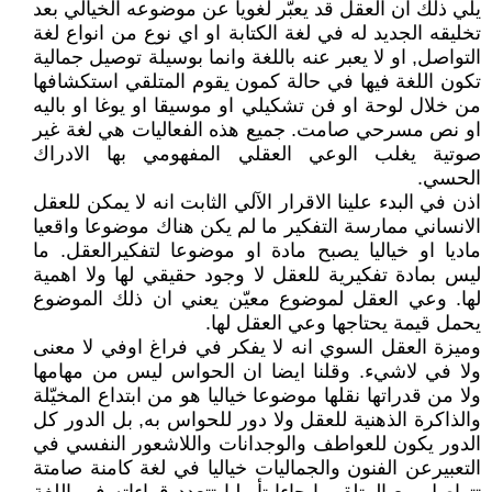
يلي ذلك ان العقل قد يعبّر لغويا عن موضوعه الخيالي بعد
تخليقه الجديد له في لغة الكتابة او اي نوع من انواع لغة
التواصل, او لا يعبر عنه باللغة وانما بوسيلة توصيل جمالية
تكون اللغة فيها في حالة كمون يقوم المتلقي استكشافها
من خلال لوحة او فن تشكيلي او موسيقا او يوغا او باليه
او نص مسرحي صامت. جميع هذه الفعاليات هي لغة غير
صوتية يغلب الوعي العقلي المفهومي بها الادراك
الحسي.
اذن في البدء علينا الاقرار الآلي الثابت انه لا يمكن للعقل
الانساني ممارسة التفكير ما لم يكن هناك موضوعا واقعيا
ماديا او خياليا يصبح مادة او موضوعا لتفكيرالعقل. ما
ليس بمادة تفكيرية للعقل لا وجود حقيقي لها ولا اهمية
لها. وعي العقل لموضوع معيّن يعني ان ذلك الموضوع
يحمل قيمة يحتاجها وعي العقل لها.
وميزة العقل السوي انه لا يفكر في فراغ اوفي لا معنى
ولا في لاشيء. وقلنا ايضا ان الحواس ليس من مهامها
ولا من قدراتها نقلها موضوعا خياليا هو من ابتداع المخيّلة
والذاكرة الذهنية للعقل ولا دور للحواس به, بل الدور كل
الدور يكون للعواطف والوجدانات واللاشعور النفسي في
التعبيرعن الفنون والجماليات خياليا في لغة كامنة صامتة