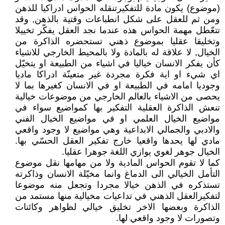
(موضوع) يكون مادة للتفكيرتنقله الحواس ادراكيا للذهن
ومن ثم للعقل على شكل انطباعات وقتية بالذهن, وقد
تتعّطل مهمة الحواس هذه عندما نجد العقل يفكّر تخييلا
وتخليقا عقليا بموضوع ذهني تستحضره الذاكرة من
الخيال, لا علاقة له بالمادة ولا بالمحيط الخارجي للاشياء
كأن يفكر الانسان خياليا في اشياء من الطبيعة او يتخيّل
اي شيء او اية فكرة مجردة غير متعينّة ادراكا ماديا
وجوديا امامه في الطبيعة او في الانسان كغيرها بما لا
يحصى من الاشياء بالعالم الخارجي من موضوعات خيالية
تنعش الذاكرة العقلية التفكير بها كمواضيع سواء في
مواضيع الخيال العلمي او في مواضيع الخيال الفني
والادبي والجمالي الابداعية وهي مواضيع لا وجود واقعي
مادي لها يحدها واقعيا خارج تفكير العقل الحسّي بها.
الخيال جوهر لغوي يوازي اللغة جوهرا عقليا.
كما لا تقوم الحواس المادية ولا من مهامها نقل موضوع
التأمل الخيالي الى الدماغ وانما مخيّلة الانسان وذاكرته
تستذكره في الذهن خيالا مجردا وتجعل منه موضوعا
لتفكيرالعقل الذهني في تداعيات مخيالية منها مستمد من
الذاكرة وبعضها الاخر تخليق خيالي لظواهر وكائنات
وتصورات لا وجود واقعي لها.