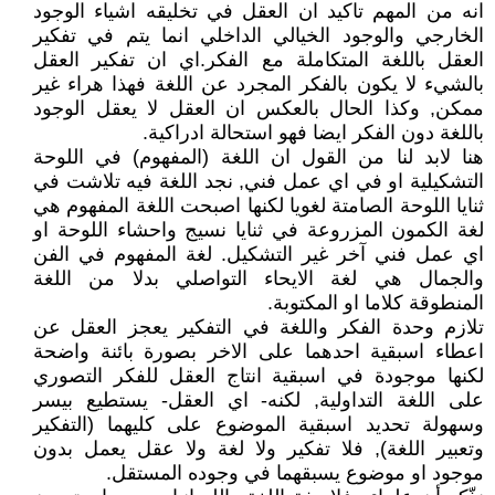
انه من المهم تاكيد ان العقل في تخليقه اشياء الوجود
الخارجي والوجود الخيالي الداخلي انما يتم في تفكير
العقل باللغة المتكاملة مع الفكر.اي ان تفكير العقل
بالشيء لا يكون بالفكر المجرد عن اللغة فهذا هراء غير
ممكن, وكذا الحال بالعكس ان العقل لا يعقل الوجود
باللغة دون الفكر ايضا فهو استحالة ادراكية.
هنا لابد لنا من القول ان اللغة (المفهوم) في اللوحة
التشكيلية او في اي عمل فني, نجد اللغة فيه تلاشت في
ثنايا اللوحة الصامتة لغويا لكنها اصبحت اللغة المفهوم هي
لغة الكمون المزروعة في ثنايا نسيج واحشاء اللوحة او
اي عمل فني آخر غير التشكيل. لغة المفهوم في الفن
والجمال هي لغة الايحاء التواصلي بدلا من اللغة
المنطوقة كلاما او المكتوبة.
تلازم وحدة الفكر واللغة في التفكير يعجز العقل عن
اعطاء اسبقية احدهما على الاخر بصورة بائنة واضحة
لكنها موجودة في اسبقية انتاج العقل للفكر التصوري
على اللغة التداولية, لكنه- اي العقل- يستطيع بيسر
وسهولة تحديد اسبقية الموضوع على كليهما (التفكير
وتعبير اللغة), فلا تفكير ولا لغة ولا عقل يعمل بدون
موجود او موضوع يسبقهما في وجوده المستقل.