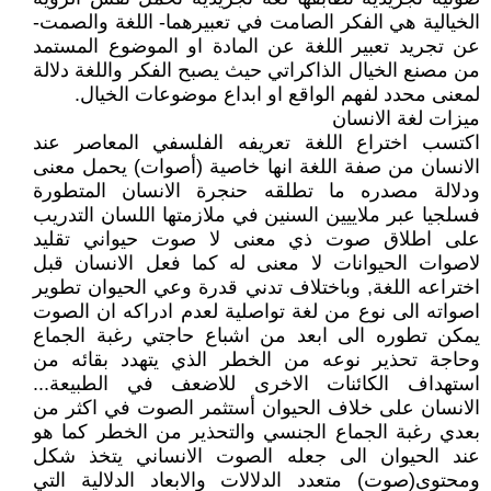
الخيالية هي الفكر الصامت في تعبيرهما- اللغة والصمت-
عن تجريد تعبير اللغة عن المادة او الموضوع المستمد
من مصنع الخيال الذاكراتي حيث يصبح الفكر واللغة دلالة
لمعنى محدد لفهم الواقع او ابداع موضوعات الخيال.
ميزات لغة الانسان
اكتسب اختراع اللغة تعريفه الفلسفي المعاصر عند
الانسان من صفة اللغة انها خاصية (أصوات) يحمل معنى
ودلالة مصدره ما تطلقه حنجرة الانسان المتطورة
فسلجيا عبر ملاييين السنين في ملازمتها اللسان التدريب
على اطلاق صوت ذي معنى لا صوت حيواني تقليد
لاصوات الحيوانات لا معنى له كما فعل الانسان قبل
اختراعه اللغة, وباختلاف تدني قدرة وعي الحيوان تطوير
اصواته الى نوع من لغة تواصلية لعدم ادراكه ان الصوت
يمكن تطوره الى ابعد من اشباع حاجتي رغبة الجماع
وحاجة تحذير نوعه من الخطر الذي يتهدد بقائه من
استهداف الكائنات الاخرى للاضعف في الطبيعة...
الانسان على خلاف الحيوان أستثمر الصوت في اكثر من
بعدي رغبة الجماع الجنسي والتحذير من الخطر كما هو
عند الحيوان الى جعله الصوت الانساني يتخذ شكل
ومحتوى(صوت) متعدد الدلالات والابعاد الدلالية التي