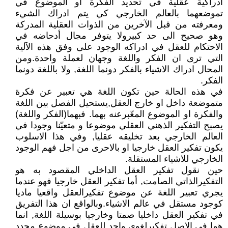
ادراكية عقلية في تحديد الفكرة او الموضوع في
تموضعهما بالعالم الخارجي كي يتم ادراك الشيء
ومعرفته من قبل الآخرين من الذوات العقلية المدركة
وهو صحيح الى حد كبيرولا يتوفر مجال أدحاضه في
الاحتكام للعقل في ادراكه الوجود على وفق هذه الآلية
التي ترى ان الفكر واللغة وجهان لعملة واحدة.ومن
المحال ادراك الاشياء بالفكر دونما اللغة, ولا باللغة دونما
الفكر.
في هذه الحالة حين تكون اللغة هي تعبير عن فكرة
متموضعة داخل او خارج العقل,يستحيل الفصل بين اللغة
والفكرة او الموضوع المعّبرعنه بهما. فبهما(الفكر واللغة)
يصبح التفكير الذهني العقلي موضوعا و متعيّنا وجودا في
العالم الخارجي بعد تخليقه عقليا, وفي هذا الاسلوب
يكون تفكير العقل خارجيا او بالاحرى من اجل فهم الوجود
الخارجي للاشياء المستقلة.
حين نقول تفكير العقل الداخلي المقصود به هو
التفكيرالذاتي الصامت, أما تفكير العقل خارجيا فهو عندما
يجري تعبير اللغة عن موضوع تفكيرالعقل واقعيا ماديا
كوجود مستقل في عالم الاشياء.وبالواقع ان هذا التفريق
في تفكير العقل داخليا صمتا وخارجيا بوسيلة اللغة, انما
هما في الاصل تفكيرلغوي واحد للعقل في موضوع محدد