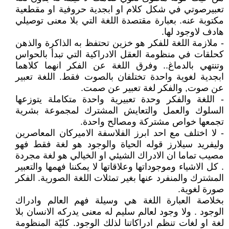
تعبيرصوتي في شكل كلام او ابجدية حروفية او مقطعية
مكتوبة عنه. بعبارة مقتصدة اللغة التي بلا معنى توصيلي
هادف لاوجود لها.
- ملازمة اللغة للفكر هو خزين تحتفظ به الذاكرة والذهن
كحلقات في منظومة العقل الادراكية التي تبدأ بالحواس
وتنتهي بالدماغ.. وفرق اللغة عن الفكر انهما كلاهما
ابجدية لغوية واحدة تختلفان بالصوت فقط. اللغة تعبير
عن صوت, والفكر لغة تعبير عن صمت.
- اللغة والفكر وحدة تعبيرية واحدة متكاملة يتوزعها
السلوك والعمل والتعايش المشترك لمجموعة بشرية
تجمعها خواص مشتركة ومصالح واحدة.
- لا اختلف مع احد ابرز الفلاسفة الاميركان المعاصرين
وليفريد سيلارز قوله الحياة والوجود هو لغة فقط فهو
مصيب تماما ان الادراك الشيئي او الخيالي هو لغة مجردة
. كل الاشياء وموجوداتها وعلاقاتها لا يمكننا فهمها والتعبير
المشترك والمنفرد عنها بغير تمثلات اللغة الصورية. الفكر
صورة لغوية.
بخلاصة العبارة اللغة هي وسيلة فهم العالم وادراك
الوجود . ولا وجود لعالم سليم له معنى يدركه الانسان بلا
لغة او لغات تنظم ادراكاتنا لذلك الوجود. كليّة المنظومة