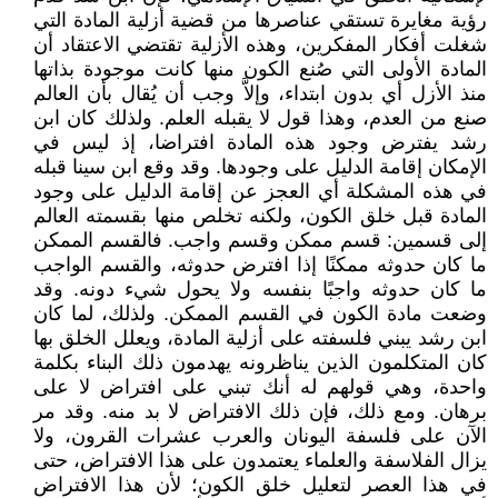
رؤية مغايرة تستقي عناصرها من قضية أزلية المادة التي
شغلت أفكار المفكرين، وهذه الأزلية تقتضي الاعتقاد أن
المادة الأولى التي صُنع الكون منها كانت موجودة بذاتها
منذ الأزل أي بدون ابتداء، وإلاَّ وجب أن يُقال بأن العالم
صنع من العدم، وهذا قول لا يقبله العلم. ولذلك كان ابن
رشد يفترض وجود هذه المادة افتراضا، إذ ليس في
الإمكان إقامة الدليل على وجودها. وقد وقع ابن سينا قبله
في هذه المشكلة أي العجز عن إقامة الدليل على وجود
المادة قبل خلق الكون، ولكنه تخلص منها بقسمته العالم
إلى قسمين: قسم ممكن وقسم واجب. فالقسم الممكن
ما كان حدوثه ممكنًا إذا افترض حدوثه، والقسم الواجب
ما كان حدوثه واجبًا بنفسه ولا يحول شيء دونه. وقد
وضعت مادة الكون في القسم الممكن. ولذلك، لما كان
ابن رشد يبني فلسفته على أزلية المادة، ويعلل الخلق بها
كان المتكلمون الذين يناظرونه يهدمون ذلك البناء بكلمة
واحدة، وهي قولهم له أنك تبني على افتراض لا على
برهان. ومع ذلك، فإن ذلك الافتراض لا بد منه. وقد مر
الآن على فلسفة اليونان والعرب عشرات القرون، ولا
يزال الفلاسفة والعلماء يعتمدون على هذا الافتراض، حتى
في هذا العصر لتعليل خلق الكون؛ لأن هذا الافتراض