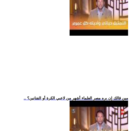
.. مين قالك إن بره مصر العلماء أشهر من لاعبي الكرة أو الفنانين؟