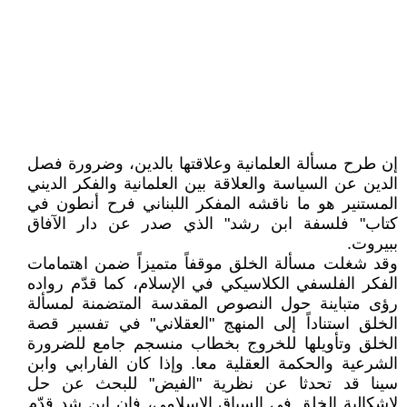
إن طرح مسألة العلمانية وعلاقتها بالدين، وضرورة فصل
الدين عن السياسة والعلاقة بين العلمانية والفكر الديني
المستنير هو ما ناقشه المفكر اللبناني فرح أنطون في
كتاب" فلسفة ابن رشد" الذي صدر عن دار الآفاق
ببيروت.
وقد شغلت مسألة الخلق موقفاً متميزاً ضمن اهتمامات
الفكر الفلسفي الكلاسيكي في الإسلام، كما قدّم رواده
رؤى متباينة حول النصوص المقدسة المتضمنة لمسألة
الخلق استناداً إلى المنهج "العقلاني" في تفسير قصة
الخلق وتأويلها للخروج بخطاب منسجم جامع للضرورة
الشرعية والحكمة العقلية معا. وإذا كان الفارابي وابن
سينا قد تحدثا عن نظرية "الفيض" للبحث عن حل
لإشكالية الخلق في السياق الإسلامي، فإن ابن شد قدّم