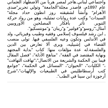
واجتماعي لبناني.هاجر لمصر هربا من الاضطهاد العثماني
عام 1897م، فاصدر مجلة"الجامعة" وتولي تحرير"صدى
الأهرام" وأنشأ لشقيقته روز انطون حداد مجلة"
السيدات" وكتب عدة روايات تمثيلية، وهو من رواد حركة
التنوير. تأثر بأفكار المصلحين الأوروبيين
أمثال:"روسو"و"فولتير" و"رينان" و"مونتسكيو".
ـ ابن رشد فيلسوف إسلامي وفقيه وطبيب وفيزيائي، ولد
في الأندلس وتكون وعيه الفلسفي فيها. تولى منصب
القضاء في إشبيليه، ويرى ألا تعارض بين الدين
والفلسفة.له عدة مؤلفات منها: كتاب "بداية المجتهد
ونهاية المقتصد في الفقه"، "مناهج الأدلة"، "فصل المقال
فيما بين الحكمة والشريعة من الاتصال"،"تهافت التهافت"
،" الكليات"، "الحيوان"، "المسائل في الحكمة"، "جوامع
كتب أرسطاطليس في الطبيعيات والإلهيات"،"شرح
أرجوزة ابن سينا في الطب".