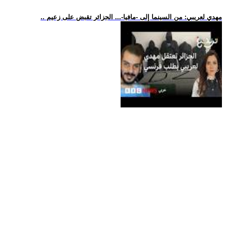
.. مهدي لعريبي: من السينما إلى -مافيا-... الجزائر تقبض على زعيم