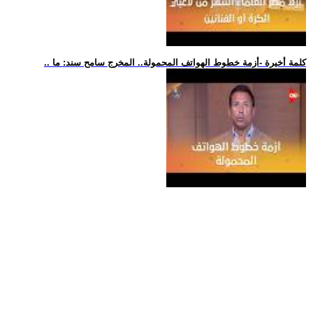
.. كلمة أخيرة -أزمة خطوط الهواتف المحمولة.. المخرج سامح سند: ما