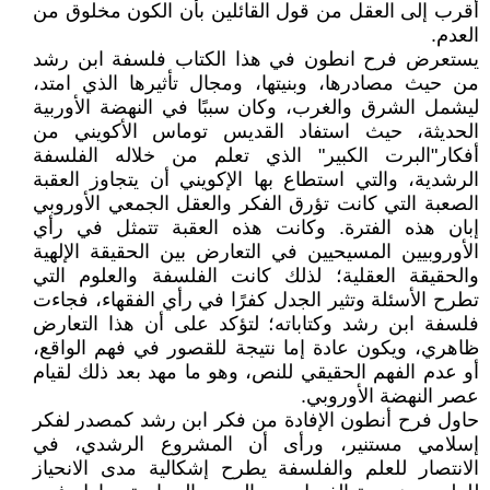
أقرب إلى العقل من قول القائلين بأن الكون مخلوق من
العدم.
يستعرض فرح انطون في هذا الكتاب فلسفة ابن رشد
من حيث مصادرها، وبنيتها، ومجال تأثيرها الذي امتد،
ليشمل الشرق والغرب، وكان سببًا في النهضة الأوربية
الحديثة، حيث استفاد القديس توماس الأكويني من
أفكار"البرت الكبير" الذي تعلم من خلاله الفلسفة
الرشدية، والتي استطاع بها الإكويني أن يتجاوز العقبة
الصعبة التي كانت تؤرق الفكر والعقل الجمعي الأوروبي
إبان هذه الفترة. وكانت هذه العقبة تتمثل في رأي
الأوروبيين المسيحيين في التعارض بين الحقيقة الإلهية
والحقيقة العقلية؛ لذلك كانت الفلسفة والعلوم التي
تطرح الأسئلة وتثير الجدل كفرًا في رأي الفقهاء، فجاءت
فلسفة ابن رشد وكتاباته؛ لتؤكد على أن هذا التعارض
ظاهري، ويكون عادة إما نتيجة للقصور في فهم الواقع،
أو عدم الفهم الحقيقي للنص، وهو ما مهد بعد ذلك لقيام
عصر النهضة الأوروبي.
حاول فرح أنطون الإفادة من فكر ابن رشد كمصدر لفكر
إسلامي مستنير، ورأى أن المشروع الرشدي، في
الانتصار للعلم والفلسفة يطرح إشكالية مدى الانحياز