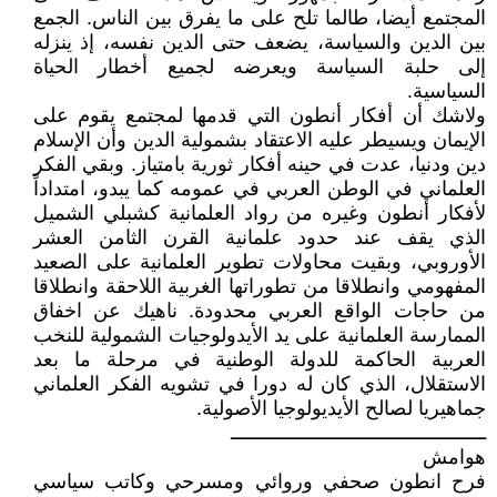
المجتمع أيضا، طالما تلح على ما يفرق بين الناس. الجمع
بين الدين والسياسة، يضعف حتى الدين نفسه، إذ ينزله
إلى حلبة السياسة ويعرضه لجميع أخطار الحياة
السياسية.
ولاشك أن أفكار أنطون التي قدمها لمجتمع يقوم على
الإيمان ويسيطر عليه الاعتقاد بشمولية الدين وأن الإسلام
دين ودنيا، عدت في حينه أفكار ثورية بامتياز. وبقي الفكر
العلماني في الوطن العربي في عمومه كما يبدو، امتداداً
لأفكار أنطون وغيره من رواد العلمانية كشبلي الشميل
الذي يقف عند حدود علمانية القرن الثامن العشر
الأوروبي، وبقيت محاولات تطوير العلمانية على الصعيد
المفهومي وانطلاقا من تطوراتها الغربية اللاحقة وانطلاقا
من حاجات الواقع العربي محدودة. ناهيك عن اخفاق
الممارسة العلمانية على يد الأيدولوجيات الشمولية للنخب
العربية الحاكمة للدولة الوطنية في مرحلة ما بعد
الاستقلال، الذي كان له دورا في تشويه الفكر العلماني
جماهيريا لصالح الأيديولوجيا الأصولية.
ــــــــــــــــــــــــــــــــــــــــــــــ
هوامش
فرح انطون صحفي وروائي ومسرحي وكاتب سياسي