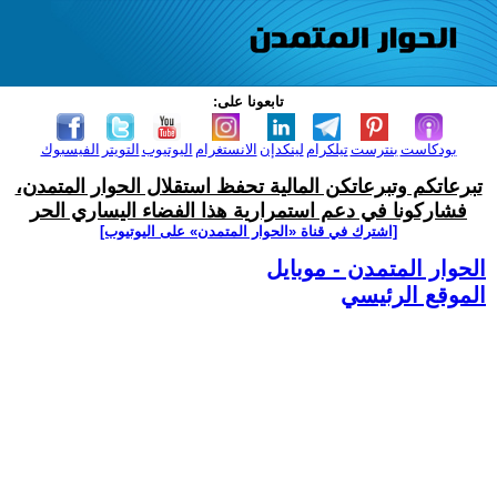
تابعونا على:
بودكاست
بنترست
تيلكرام
لينكدإن
الانستغرام
اليوتيوب
التويتر
الفيسبوك
تبرعاتكم وتبرعاتكن المالية تحفظ استقلال الحوار المتمدن،
فشاركونا في دعم استمرارية هذا الفضاء اليساري الحر
[اشترك في قناة ‫«الحوار المتمدن» على اليوتيوب]
الحوار المتمدن - موبايل
الموقع الرئيسي