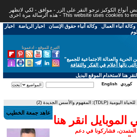
 أنواع الكوكيز نرجو النقر على الزر - موافق - لكي لاتظهر
This website uses cookies to ensure you ge
وكالة أنباء العمال
-
وكالة أنباء حقوق الإنسان
-
اخبار الرياضة
-
اخبار
لوم
التبرع للموقع - ادعمونا
حرية والعدالة الاجتماعية للجميع
"
تى نالها أعلام في الفكر والثقافة
قر هنا لاستخدام الموقع البديل
كوردي
English
TD): المفهوم والأسس الجديدة (2)
عاهد جمعة الخطيب
لموبايل انقر هنا
 المتمدن، فشاركونا في دعم