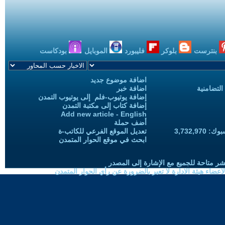
بنترست
بلوكر
فليبورد
الموبايل
بودكاست
اضافة موضوع جديد
التضامنية
اضافة خبر
إضافة يوتيوب-فلم إلى يوتيوب التمدن
إضافة كتاب إلى مكتبة التمدن
Add new article - English
أضف حملة
3,732,97
تعديل الموقع الفرعي للكاتب-ة
ابحث في موقع الحوار المتمدن
شر متاحة للجميع مع الإشارة إلى المصدر
ضاء هيئة الادارة لا تعبر بالضرورة عن رأي الحوار المتمدن