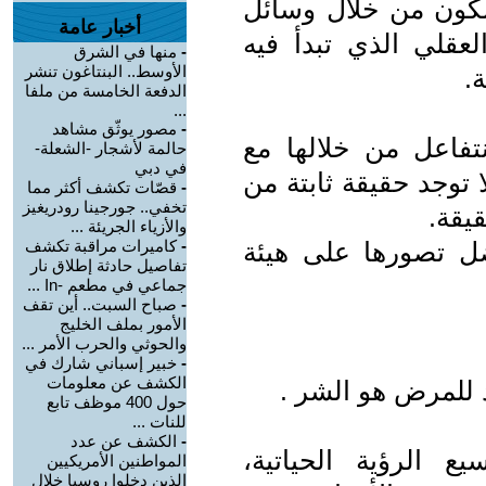
لكون من خلال وسائل
أخبار عامة
العقلي الذي تبدأ فيه
-
منها في الشرق
الأوسط.. البنتاغون تنشر
.
الدفعة الخامسة من ملفا
...
-
مصور يوثّق مشاهد
ياة نتفاعل من خلالها مع
حالمة لأشجار -الشعلة-
في دبي
 توجد حقيقة ثابتة من
-
قصّات تكشف أكثر مما
تخفي.. جورجينا رودريغيز
يقة.
والأزياء الجريئة ...
ل تصورها على هيئة
-
كاميرات مراقبة تكشف
تفاصيل حادثة إطلاق نار
جماعي في مطعم -In ...
-
صباح السبت.. أين تقف
الأمور بملف الخليج
والحوثي والحرب الأمر ...
-
خبير إسباني شارك في
الكشف عن معلومات
د للمرض هو الشر .
حول 400 موظف تابع
للنات ...
-
الكشف عن عدد
TDL، يتم توسيع الرؤية الحياتية،
المواطنين الأمريكيين
الذين دخلوا روسيا خلال