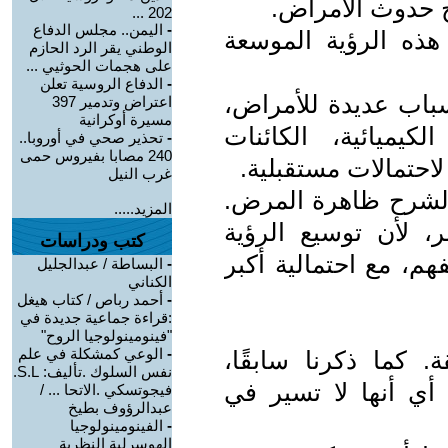
 حدوث الأمراض.
202 ...
-
اليمن.. مجلس الدفاع
ذه الرؤية الموسعة
الوطني يقر الرد الحازم
على هجمات الحوثيي ...
-
الدفاع الروسية تعلن
الشكل 2، توجد أسباب عديدة للأمراض،
اعتراض وتدمير 397
مسيرة أوكرانية
لكيميائية، الكائنات
-
تحذير صحي في أوروبا..
240 مصابا بفيروس حمى
لاحتمالات مستقبلية.
غرب النيل
 لشرح ظاهرة المرض.
المزيد.....
ر، لأن توسيع الرؤية
كتب ودراسات
فهم، مع احتمالية أكبر
-
البساطة / عبدالجليل
الكناني
-
أحمد رباص / كتاب هيغل
:قراءة جماعية جديدة في
"فينومينولوجيا الروح"
-
الوعي كمشكلة في علم
. كما ذكرنا سابقًا،
نفس السلوك .تأليف: S.L.
أي أنها لا تسير في
فيجوتسكي .الاتحا ... /
عبدالرؤوف بطيخ
-
الفينومينولوجيا
الهوسرلية النظرية