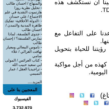
لينا أن نستكشف هذه
والمنهاج / احسان طالب
-
تحليل نظرية روزا
هارتموت النقدية في علم
الاجتماع / علي حمدان
-
-الدولة الأخلاقية- تفكيك
ظاهرة المدنية والتمدن /
احسان طالب
ة تساعدنا على التفاعل مع
-
جدوى الفلسفة، لماذا
نمارس الفلسفة؟ / إحسان
ها.
طالب
-
ناموس المعالي ومعيار
يتنا للحياة بتحويل
تهافت الغزالي / علاء
سامي
-
كتاب العرائس / المولى
 كهذه من أجل مواكبة
ابي سعيد حبيب الله
-
تراجيديا العقل / عمار
ليومية.
التميمي
المزيد.....
المعجبين بنا على
غ)
الفيسبوك
3,732,970