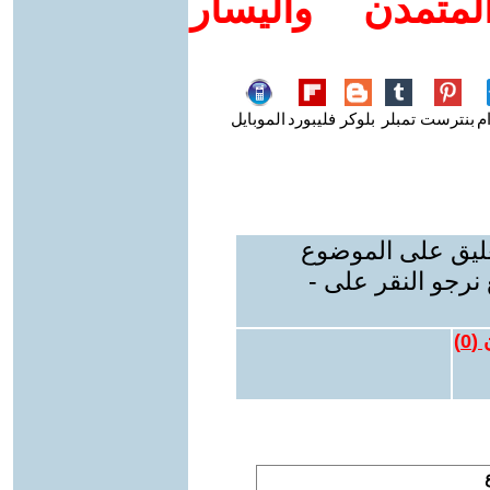
متمدن واليسار
م
بنترست
تمبلر
بلوكر
فليبورد
الموبايل
عليق على الموضوع
نرجو النقر على -
 (
0
)