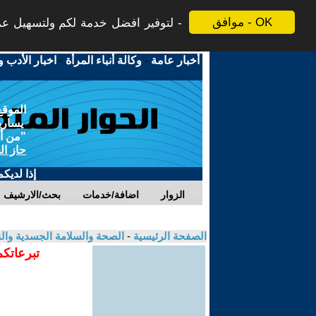
موافق - OK
لتوفير افضل خدمة لكم ولتسهيل عملي
أخبار عامة
-
وكالة أنباء المرأة
-
اخبار الأدب و
الموقع
يسارية
"من أج
حاز ال
إذا لديك
الزوار
اضافة/خدمات
بحث/الارشيف
الصفحة الرئيسية
-
الصحة والسلامة الجسدية وال
تبرعاتكم