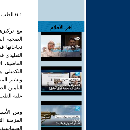
6.1 الطب التكميلي والبديل
اخر الافلام
مع تركيزها
نجاحاتها ف
الماضية، 
وتشير المبا
التأمين ال
عليه الطب الت
ومن الأسبا
المزمنة ا
الحساسية، 