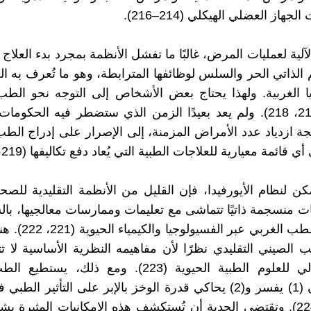
هاز العضلي الهيكلي (214–216).
لآلية لعمليات المرض، غالبًا ما تفشل الأنظمة بمجرد بدء العلاج
 الذاتي الحر والسلس لوظائفها المترابطة، وهو ما تُعرف به ال
ا الغربية. ولهذا يحتاج بعض الأشخاص إلى التوجه نحو الطب
والبديل (217، 218). ولم يعد بعيدًا الزمن الذي ستضطر فيه الحك
يجة ازدياد عدد الأمراض المزمنة، إلى الإصرار على إدراج الطب
 قائمة معيارية للعلاجات الطبية التي يُعاد دفع تكاليفها (219، 220).
مكن لنظام الأيورفيدا، فإن القليل من الأنظمة التقليدية للصح
ت منسجمة ذاتيًا تتماشى مع تعليمات وممارسات معالجيها، با
يُشرح به الطب الغربي عب
 الصيني التقليدي نظرًا لأن مفاهيمه النظرية الأساسية لا 
الفهم الحالي للعلوم الطبية الحيوية (223). ومع ذلك، 
التقليدي أن (1) يفسر و(2) يحاكي قدرة الوخز بالإبر على التأثير ا
الأعضاء (224). وتقتضي الجدية أن تُستكشف هذه الإمكانيات المثيرة