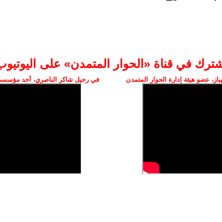
شترك في قناة «الحوار المتمدن» على اليوتيوب
ز، عضو هيئة إدارة الحوار المتمدن
في رحيل شاكر الناصري، أحد مؤسسي 