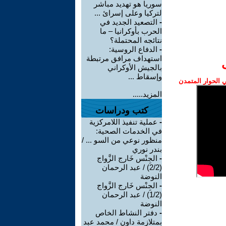
سوريا هو تهديد مباشر
لتركيا وعلى إسرائ ...
-
التصعيد الجديد في
الحرب بأوكرانيا – ما
نتائجه المحتملة؟
-
الدفاع الروسية:
استهداف مرافق مرتبطة
بالجيش الأوكراني
وإسقاط ...
الحوار المتمدن
المزيد.....
كتب ودراسات
-
عملية تنفيذ اللامركزية
في الخدمات الصحية:
منظور نوعي من السو ... /
بندر نوري
-
الجِنْس خَارج الزَّواج
(2/2) / عبد الرحمان
النوضة
-
الجِنْس خَارج الزَّواج
(1/2) / عبد الرحمان
النوضة
-
دفتر النشاط الخاص
بمتلازمة داون / محمد عبد