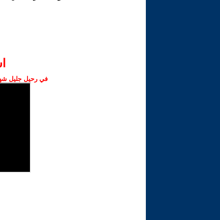
ا‫
في رحيل جليل شهبا