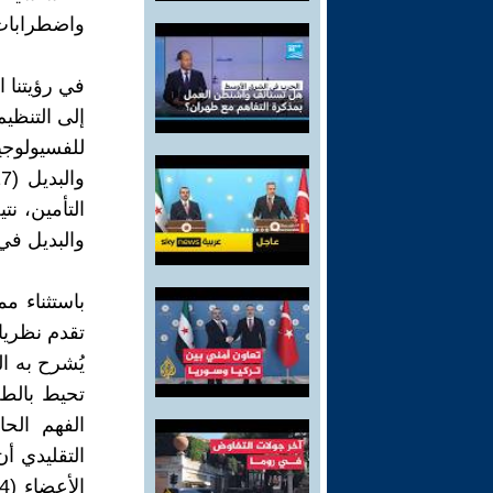
واضطرابات الج
في رؤيتنا ا
إلى التنظيم
للفسيولوجي
التأمين، نت
والبديل في أي
باستثناء م
تقدم نظريا
تحيط بالطب