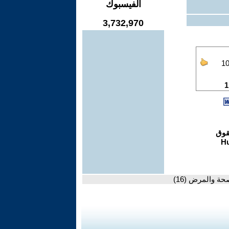
الفيسبوك
3,732,970
ة والمرض (16)