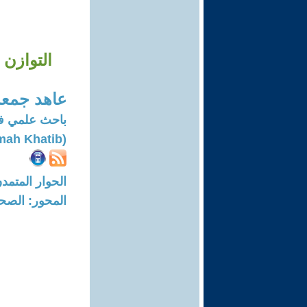
التوازن 
عاهد جمع
باحث علمي في
(Ahed Jumah Khatib)
الحوار المتمدن-العدد: 8330 - 5
المحور: الصح