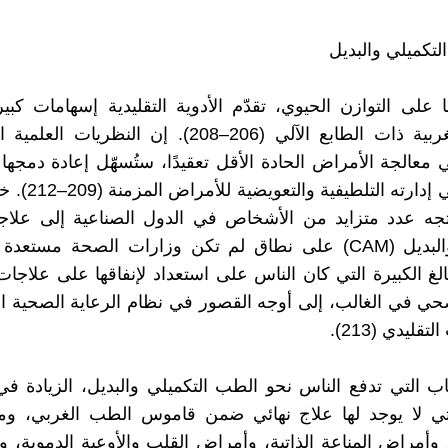
 على التوازن الحيوي، تقدّم الأدوية التقليدية إسهامات كبير
الصحية الغربية ذات الطابع الآلي (206–208). إن النظري
ي معالجة الأمراض الحادة الأقل تعقيدًا، ستُسهّل إعادة دمجه
التقليدي في إدارته ال
اتجه عدد متزايد من الأشخاص في الدول الصناعية إلى علا
لغ الكبيرة التي كان الناس على استعداد لإنفاقها على علاجات 
صحي في الغالب، إلى أوجه القصور في نظام الرعاية الصحية ا
قليدي (213).
ب التي تدفع الناس نحو الطب التكميلي والبديل، الزيادة ف
لتي لا يوجد لها علاج نهائي ضمن قاموس الطب الغربي، ومن
وأمراض المناعة الذاتية، وأمراض القلب والأوعية الدموية، 