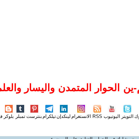
ين الحوار المتمدن واليسار والعلم
وك
التويتر
اليوتيوب
RSS
الانستغرام
لينكدإن
تيلكرام
بنترست
تمبلر
بلوكر
فل
ميع - شارك في الحوار والتعليق على الموضوع