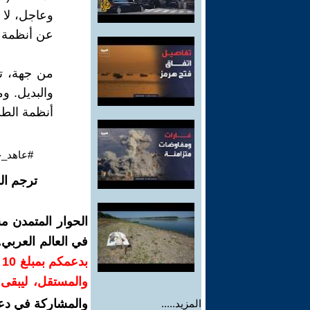
وعاجل، لا 
عن أنظمة الر
من جهة، تو
والبديل. و
أنظمة الطب 
#عاهد_ج
ترجم ال
الحوار المتمدن م
في العالم العربي
ب
والمستقل، ليبقى ص
والمشاركة في دع
المزيد.....