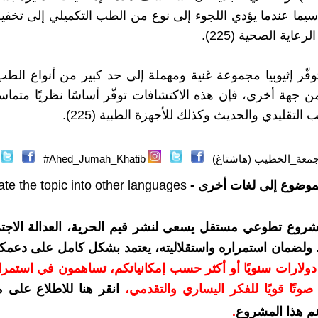
سيما عندما يؤدي اللجوء إلى نوع من الطب التكميلي إلى تخ
عاية الصحية (225).
فّر إثيوبيا مجموعة غنية ومهملة إلى حد كبير من أنواع الطب
من جهة أخرى، فإن هذه الاكتشافات توفّر أساسًا نظريًا متماس
التقليدي والحديث وكذلك للأجهزة الطبية (225).
معة_الخطيب (هاشتاغ)
Ahed_Jumah_Khatib#
موضوع إلى لغات أخرى -
ate the topic into other languages
شروع تطوعي مستقل يسعى لنشر قيم الحرية، العدالة الاجتم
. ولضمان استمراره واستقلاليته، يعتمد بشكل كامل على دعمك
دعمكم بمبلغ 10 دولارات سنويًا أو أكثر حسب إمكانياتكم، تساهمون في استم
وتًا قويًا للفكر اليساري والتقدمي
،
انقر هنا للاطلاع على 
م هذا المشروع
.