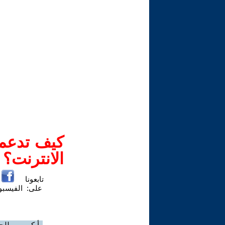
كيف تدعم-
الانترنت؟
تابعونا
على:
الفيسب
رأيكم مهم للج