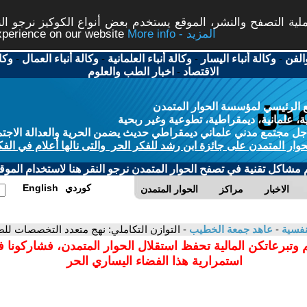
ة التصفح والنشر، الموقع يستخدم بعض أنواع الكوكيز نرجو النق
More info - المزيد
experience on our website
الفن
-
وكالة أنباء اليسار
-
وكالة أنباء العلمانية
-
وكالة أنباء العمال
-
وكا
الاقتصاد
-
اخبار الطب والعلوم
 الرئيسي لمؤسسة الحوار المتمدن
، علمانية، ديمقراطية، تطوعية وغير ربحية
ل مجتمع مدني علماني ديمقراطي حديث يضمن الحرية والعدالة الاجتم
حوار المتمدن على جائزة ابن رشد للفكر الحر والتى نالها أعلام في الفك
م مشاكل تقنية في تصفح الحوار المتمدن نرجو النقر هنا لاستخدام الموقع
كوردي
English
الاخبار
مراكز
الحوار المتمدن
نفسية
-
عاهد جمعة الخطيب
- التوازن التكاملي: نهج متعدد التخصصات للصح
 وتبرعاتكن المالية تحفظ استقلال الحوار المتمدن، فشاركونا 
استمرارية هذا الفضاء اليساري الحر