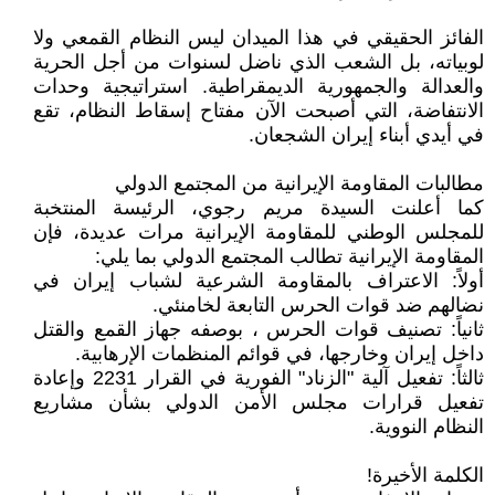
الفائز الحقيقي في هذا الميدان ليس النظام القمعي ولا
لوبياته، بل الشعب الذي ناضل لسنوات من أجل الحرية
والعدالة والجمهورية الديمقراطية. استراتيجية وحدات
الانتفاضة، التي أصبحت الآن مفتاح إسقاط النظام، تقع
في أيدي أبناء إيران الشجعان.
مطالبات المقاومة الإيرانية من المجتمع الدولي
كما أعلنت السيدة مريم رجوي، الرئيسة المنتخبة
للمجلس الوطني للمقاومة الإيرانية مرات عديدة، فإن
المقاومة الإيرانية تطالب المجتمع الدولي بما يلي:
أولاً: الاعتراف بالمقاومة الشرعية لشباب إيران في
نضالهم ضد قوات الحرس التابعة لخامنئي.
ثانياً: تصنيف قوات الحرس ، بوصفه جهاز القمع والقتل
داخل إيران وخارجها، في قوائم المنظمات الإرهابية.
ثالثاً: تفعيل آلية "الزناد" الفورية في القرار 2231 وإعادة
تفعيل قرارات مجلس الأمن الدولي بشأن مشاريع
النظام النووية.
الكلمة الأخيرة!