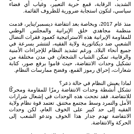
الشديد، الرقابة، قمع حرية التعبير، وغياب أي فضاء
سياسي، لتكون استجابة ضرورية للظروف القائمة.
منذ عام 2017، وبخاصة بعد انتفاضة ديسمبر/يناير، قدمت
منظمة مجاهدي خلق الإيرانية والمجلس الوطني
للمقاومة الإيرانية هذه الاستراتيجية كعمود فقرات النضال
الشعبي ضد ديكتاتورية ولاية الفقيه، لتنتشر بسرعة في
جميع أنحاء البلاد. ورغم تشديد النظام للإجراءات الأمنية
والرقابية، تمكن الشباب الشجعان في مدن مختلفة من
تشكيل وحدات الانتفاضة، حيث قاموا برفع صور، كتابة
شعارات، إحراق رموز القمع، وفضح ممارسات النظام.
لماذا يعيش النظام في حالة ذعر؟
تشكل أنشطة وحدات الانتفاضة رمزًا للمقاومة ومحركًا
للانتفاضة. فقد نجحت هذه الوحدات في إشعال شرارات
الأمل والتمرد وسط مجتمع مختنق. تعتمد قوة نظام ولاية
الفقيه إلى حد كبير على الخوف العام، لكن وحدات
الانتفاضة تهدم جدار هذا الخوف وتدعو الشعب إلى
الحركة والانتفاضة.