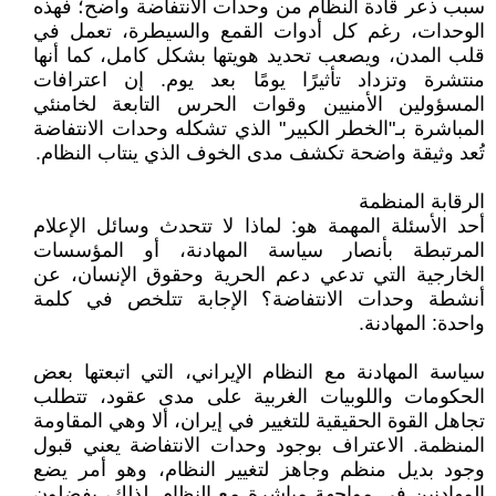
سبب ذعر قادة النظام من وحدات الانتفاضة واضح؛ فهذه
الوحدات، رغم كل أدوات القمع والسيطرة، تعمل في
قلب المدن، ويصعب تحديد هويتها بشكل كامل، كما أنها
منتشرة وتزداد تأثيرًا يومًا بعد يوم. إن اعترافات
المسؤولين الأمنيين وقوات الحرس التابعة لخامنئي
المباشرة بـ"الخطر الكبير" الذي تشكله وحدات الانتفاضة
تُعد وثيقة واضحة تكشف مدى الخوف الذي ينتاب النظام.
الرقابة المنظمة
أحد الأسئلة المهمة هو: لماذا لا تتحدث وسائل الإعلام
المرتبطة بأنصار سياسة المهادنة، أو المؤسسات
الخارجية التي تدعي دعم الحرية وحقوق الإنسان، عن
أنشطة وحدات الانتفاضة؟ الإجابة تتلخص في كلمة
واحدة: المهادنة.
سياسة المهادنة مع النظام الإيراني، التي اتبعتها بعض
الحكومات واللوبيات الغربية على مدى عقود، تتطلب
تجاهل القوة الحقيقية للتغيير في إيران، ألا وهي المقاومة
المنظمة. الاعتراف بوجود وحدات الانتفاضة يعني قبول
وجود بديل منظم وجاهز لتغيير النظام، وهو أمر يضع
المهادنين في مواجهة مباشرة مع النظام. لذلك، يفضلون