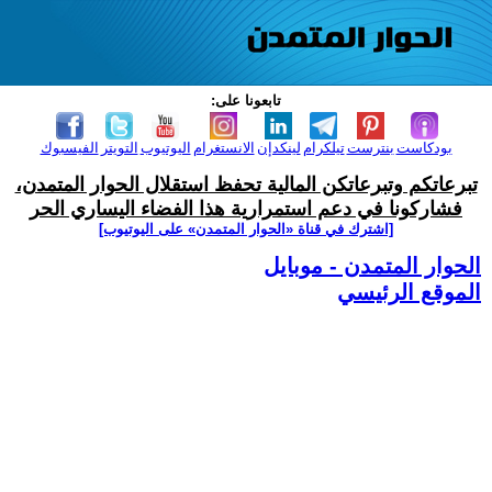
تابعونا على:
بودكاست
بنترست
تيلكرام
لينكدإن
الانستغرام
اليوتيوب
التويتر
الفيسبوك
تبرعاتكم وتبرعاتكن المالية تحفظ استقلال الحوار المتمدن،
فشاركونا في دعم استمرارية هذا الفضاء اليساري الحر
[اشترك في قناة ‫«الحوار المتمدن» على اليوتيوب]
الحوار المتمدن - موبايل
الموقع الرئيسي