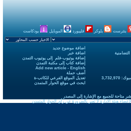
بنترست
بلوكر
فليبورد
الموبايل
بودكاست
اضافة موضوع جديد
التضامنية
اضافة خبر
إضافة يوتيوب-فلم إلى يوتيوب التمدن
إضافة كتاب إلى مكتبة التمدن
Add new article - English
أضف حملة
3,732,97
تعديل الموقع الفرعي للكاتب-ة
ابحث في موقع الحوار المتمدن
شر متاحة للجميع مع الإشارة إلى المصدر
ضاء هيئة الادارة لا تعبر بالضرورة عن رأي الحوار المتمدن