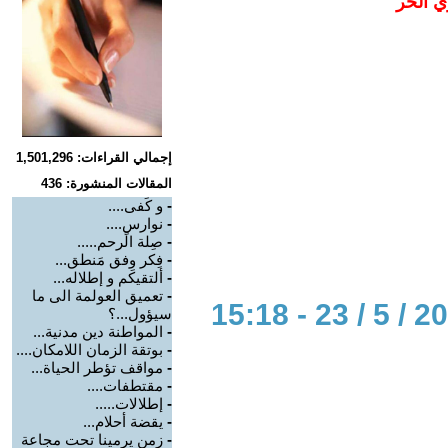
ي الحر
إجمالي القراءات: 1,501,296
المقالات المنشورة: 436
-
و كَفى....
-
نوارس....
-
صِلة الًرحم.....
-
فِكر وِفق مَنطق...
-
ألتقيكم و إطلاله...
-
تعميق العولمة الى ما
سيؤول...؟
-
المواطنة دين مدنية...
-
بوتقة الزمان اللامكان....
-
مواقف تؤطر الحياة...
-
مقتطفات....
-
إطلالات.....
-
يقضة أحلام...
-
زمن يرمينا تحت مجاعة