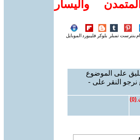
متمدن واليسار
م
بنترست
تمبلر
بلوكر
فليبورد
الموبايل
عليق على الموضوع
نرجو النقر على -
 (
0
)