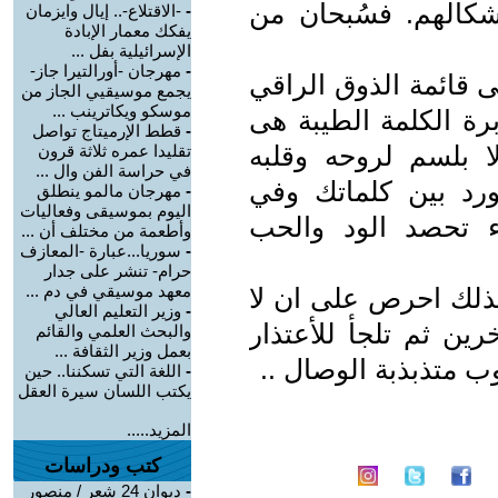
كالهم. فسُبحان من
-
-الاقتلاع-.. إيال وايزمان
يفكك معمار الإبادة
الإسرائيلية بفل ...
-
مهرجان -أورالتيرا جاز-
 قائمة الذوق الراقي
يجمع موسيقيي الجاز من
موسكو ويكاترينب ...
برة الكلمة الطيبة هى
-
قطط الإرميتاج تواصل
 بلسم لروحه وقلبه
تقليدا عمره ثلاثة قرون
في حراسة الفن وال ...
رد بين كلماتك وفي
-
مهرجان مالمو ينطلق
اليوم بموسيقى وفعاليات
اء تحصد الود والحب
وأطعمة من مختلف أن ...
-
سوريا...عبارة -المعازف
حرام- تنشر على جدار
معهد موسيقي في دم ...
لذلك احرص على ان لا
-
وزير التعليم العالي
ين ثم تلجأ للأعتذار
والبحث العلمي والقائم
بعمل وزير الثقافة ...
ب متذبذبة الوصال ..
-
اللغة التي تسكننا.. حين
يكتب اللسان سيرة العقل
المزيد.....
كتب ودراسات
-
ديوان 24 شعر / منصور