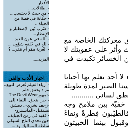
الأقدار....
-
إطلالات....
-
من حيث لا يحتسب...
-
حكاية في قصة من
الحياة...
-
ضَرب بَين الإصطبار وَ
الإنتظار...
ق معركتك الخاصة مع
-
آلله في عون العبد....
-
للهٍ فِي خًلقه شؤُون....
ك وأثر على عفويتك لا
-
الغُربة ممَر أم مًقر... ؟
ن الخسائر تكبدت في
المزيد.....
 أحد يعلم بها أحيانا
اخبار الأدب والفن
سنا الصبر لمدة طويلة
-
أزياء الفيلم تُعرض للبيع..
مزاد يحقق حلم
ق لساني ...........
جمهورThe Devil Wear ...
-
حين يتحوّل اللقاء إلى
خفيّة بين ملامح وجه
-زحف بشري-.. دمشق
تستقبل -المايسترو-
طيّبون فِطرةً ونقاءً
-
فقيه في زمن الجباية..
حين تحدى التاج السبكي
بول بينما الخبيثون
سلطة المماليك ود ...