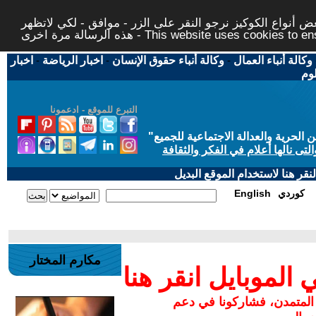
 أنواع الكوكيز نرجو النقر على الزر - موافق - لكي لاتظهر
This website uses cookies to ensure you ge
وكالة أنباء العمال
-
وكالة أنباء حقوق الإنسان
-
اخبار الرياضة
-
اخبار
لوم
التبرع للموقع - ادعمونا
حرية والعدالة الاجتماعية للجميع
"
تى نالها أعلام في الفكر والثقافة
قر هنا لاستخدام الموقع البديل
كوردي
English
مكارم المختار
لموبايل انقر هنا
 المتمدن، فشاركونا في دعم