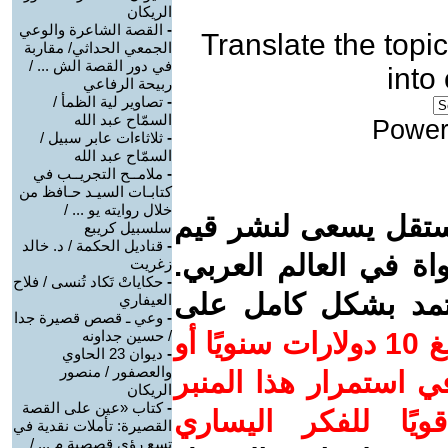
الريكان
-
القصة الشاعرة والوعي
Translate the topic
الجمعي الحداثي/ مقاربة
في دور القصة الش ... /
into
ربيحة الرفاعي
-
تصاوير لية الظمأ /
السمّاح عبد الله
Power
-
ثلاثاءات عابر سبيل /
السمّاح عبد الله
-
ملامــح التجريــب في
كتابـات السيـد حـافظ من
خلال روايته يو ... /
ستقل يسعى لنشر قيم
سلسبيل كريبع
-
قناديل الحكمة / د. خالد
واة في العالم العربي.
زغريت
-
حكاياتْ تَكاد تُنسى / فلاح
عتمد بشكل كامل على
العيفاري
-
وعي ـ قصص قصيرة جدا
ساهم/ي معنا! بدعمكم بمبلغ 10 دولارات سنويًا أو
/ حسين جداونه
-
ديوان 23 الحاوي
والعصفور / منصور
 استمرار هذا المنبر
الريكان
-
كتاب «عين على القصة
ويًا للفكر اليساري
القصيرة: تأملات نقدية في
تسع رؤى قصصية م ... /