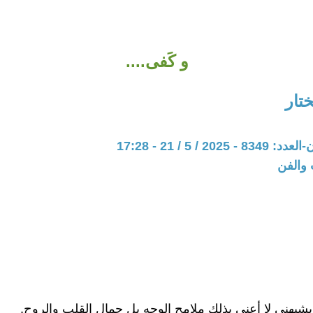
و كَفى....
تار
20 / 5 / 21 - 17:28
 والفن
بهني لا أعني بذلك ملامح الوجه بل جمال القلب والروح,