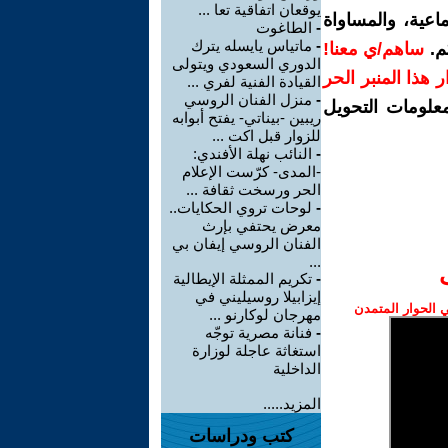
يوقعان اتفاقية تعا ...
اعية، والمساواة
-
الطاغوت
-
ماتياس يايسله يترك
م.
ساهم/ي معنا!
الدوري السعودي ويتولى
رار هذا المنبر الحر
القيادة الفنية لفري ...
-
منزل الفنان الروسي
معلومات التحويل
ريبين -بيناتي- يفتح أبوابه
للزوار قبل اكت ...
-
النائب نهلة الأفندي:
-المدى- كرّست الإعلام
الحر ورسخت ثقافة ...
-
لوحات تروي الحكايات..
معرض يحتفي بإرث
الفنان الروسي إيفان بي
...
-
تكريم الممثلة الإيطالية
إيزابيلا روسيليني في
الحوار المتمدن
مهرجان لوكارنو ...
-
فنانة مصرية توجّه
استغاثة عاجلة لوزارة
الداخلية
المزيد.....
كتب ودراسات