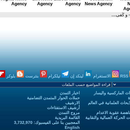
- و كَفى....
RSS
الانستغرام
لينكد إن
تيلكرام
بنترست
بلوكر
ث الماركسية واليسار
اخبار التمدن
ة
حملات الحوار المتمدن التضامنية
حاث العلمانية في العالم
الارشيف
أرشيف الاستفتاءات
اهضة عقوبة الاعدام
مروج التمدن
الحركة العمالية والنقابية
القائمة البريدية
المعجبين بنا على الفيسبوك: 3,732,970
English