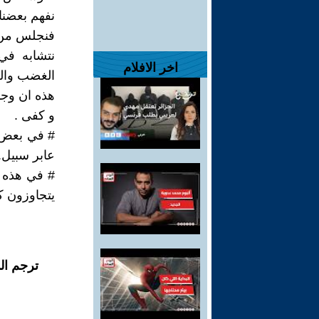
نفهم بعضن
فنجلس من 
نتشابه في
اخر الافلام
الغضب والح
هذه ان وجد
و كفى .
# في بعض ا
عابر سبيل.
# في هذه ا
يتجاوزون ك
ترجم ال