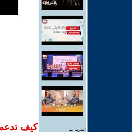
كيف تدعم-
المزيد.....