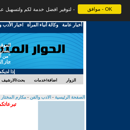
موافق - OK
لتوفير افضل خدمة لكم ولتسهيل عملي
أخبار عامة
-
وكالة أنباء المرأة
-
اخبار الأدب و
الموقع
يسارية
"من أج
حاز ال
إذا لديك
الزوار
اضافة/خدمات
بحث/الارشيف
الصفحة الرئيسية
-
الادب والفن
-
مكارم المختار
تبرعاتكم