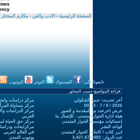
الصفحة الرئيسية
-
الادب والفن
-
مكارم المختار
تابعونا على:
الفيسبوك
التويتر
اليوتيوب
أخر تحديث: حميد كشكولي
مركز دراسات وابحا
2026 / 8 / 7 - 00:03
مركز مساواة المرأ
عرض اخرعدد مع المقدمة و الصور
مركز الدراسات والاب
هيئة ادارة الحوار المتمدن - للإتصال بنا
العربي
إحصائيات مؤسسة الحوار المتمدن
مركز حق الحياة لمن
قواعد النشر
مركزابحاث ودراسات 
ابرز كتاب / كاتبات الحوار المتمدن
في العالم العربي
عدد الزوار: 3,427,676,492
يوتيوب التمدن