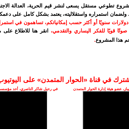
شروع تطوعي مستقل يسعى لنشر قيم الحرية، العدالة الاجتم
. ولضمان استمراره واستقلاليته، يعتمد بشكل كامل على دعمك
دعمكم بمبلغ 10 دولارات سنويًا أو أكثر حسب إمكانياتكم، تساهمون في استم
وتًا قويًا للفكر اليساري والتقدمي
،
انقر هنا للاطلاع على 
م هذا المشروع
.
شترك في قناة «الحوار المتمدن» على اليوتيوب
ز، عضو هيئة إدارة الحوار المتمدن
في رحيل شاكر الناصري، أحد مؤسسي 