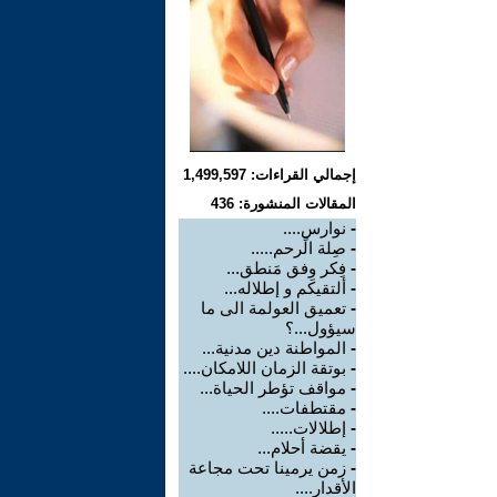
إجمالي القراءات: 1,499,597
المقالات المنشورة: 436
-
نوارس....
-
صِلة الًرحم.....
-
فِكر وِفق مَنطق...
-
ألتقيكم و إطلاله...
-
تعميق العولمة الى ما
سيؤول...؟
-
المواطنة دين مدنية...
-
بوتقة الزمان اللامكان....
-
مواقف تؤطر الحياة...
-
مقتطفات....
-
إطلالات.....
-
يقضة أحلام...
-
زمن يرمينا تحت مجاعة
الأقدار....