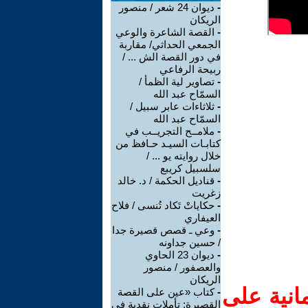
-
ديوان 24 شعر / منصور
الريكان
-
القصة الشاعرة والوعي
الجمعي الحداثي/ مقاربة
في دور القصة الش ... /
ربيحة الرفاعي
-
تصاوير لية الظمأ /
السمّاح عبد الله
-
ثلاثاءات عابر سبيل /
السمّاح عبد الله
-
ملامــح التجريــب في
كتابـات السيـد حـافظ من
خلال روايته يو ... /
سلسبيل كريبع
-
قناديل الحكمة / د. خالد
زغريت
-
حكاياتْ تَكاد تُنسى / فلاح
العيفاري
-
وعي ـ قصص قصيرة جدا
/ حسين جداونه
-
ديوان 23 الحاوي
والعصفور / منصور
الريكان
انية على
-
كتاب «عين على القصة
القصيرة: تأملات نقدية في