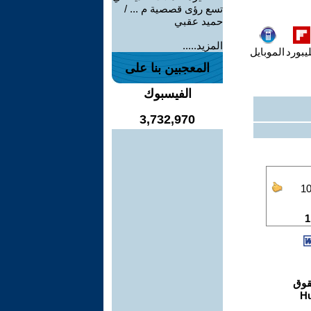
تسع رؤى قصصية م ... /
حميد عقبي
المزيد.....
يبورد
الموبايل
المعجبين بنا على
الفيسبوك
3,732,970