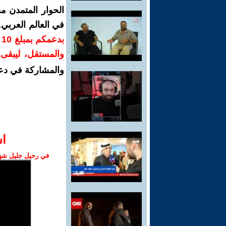
الحوار المتمدن م
في العالم العربي
ب
والمستقل، ليبقى ص
والمشاركة في دع
ا‫
في رحيل جليل شهبا