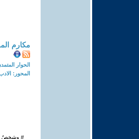
مكارم المخ
الحوار المتمدن-العدد: 8349 - 25
المحور: الادب
# وشخصٌ يش