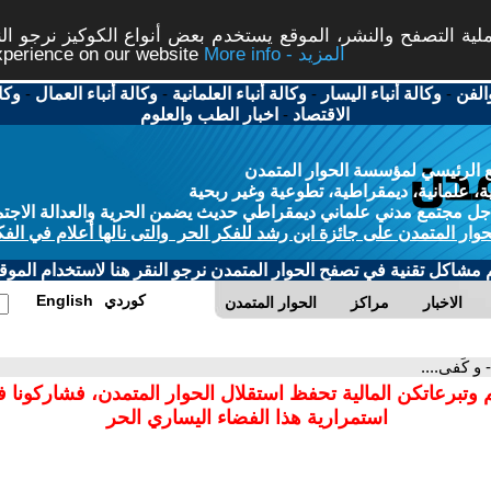
ة التصفح والنشر، الموقع يستخدم بعض أنواع الكوكيز نرجو النق
More info - المزيد
experience on our website
الفن
-
وكالة أنباء اليسار
-
وكالة أنباء العلمانية
-
وكالة أنباء العمال
-
وكا
الاقتصاد
-
اخبار الطب والعلوم
 الرئيسي لمؤسسة الحوار المتمدن
، علمانية، ديمقراطية، تطوعية وغير ربحية
ل مجتمع مدني علماني ديمقراطي حديث يضمن الحرية والعدالة الاجتم
حوار المتمدن على جائزة ابن رشد للفكر الحر والتى نالها أعلام في الفك
م مشاكل تقنية في تصفح الحوار المتمدن نرجو النقر هنا لاستخدام الموقع
كوردي
English
الاخبار
مراكز
الحوار المتمدن
- و كَفى....
 وتبرعاتكن المالية تحفظ استقلال الحوار المتمدن، فشاركونا 
استمرارية هذا الفضاء اليساري الحر