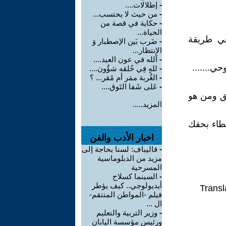
-
إطلالات....
-
من حيث لا يحتسب...
-
حكاية في قصة من
الحياة...
في طريقة
-
ضَرب بَين الإصطبار وَ
الإنتظار...
-
آلله في عون العبد....
ي.......
-
للهٍ فِي خًلقه شؤُون....
-
الغُربة ممَر أم مًقر... ؟
-
عَلى شَفا التَوق....
يق ومن هو
المزيد.....
خطاء بحقك
اخبار الأدب والفن
-
قاليباف: لسنا بحاجة إلى
مزيد من الدبلوماسية
المسرحية
-
السينما كسلاح
أيديولوجي.. كيف يؤطر
Transl
فيلم -المواطن المنتقم-
ال ...
-
وزير التربية والتعليم
ورئيس مؤسسة اليابان