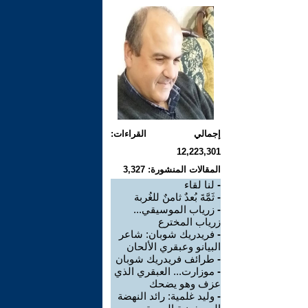
إجمالي القراءات:
12,223,301
المقالات المنشورة: 3,327
-
لنا لقاء
-
ثَمَّةَ بُعدٌ ثامنٌ للغُربة
-
زرياب الموسيقي...
زرياب المخترع
-
فريدريك شوبان: شاعر
البيانو وعبقري الألحان
-
طرائف فريدريك شوبان
-
موزارت... العبقري الذي
عزف وهو يضحك
-
وليد غلمية: رائد النهضة