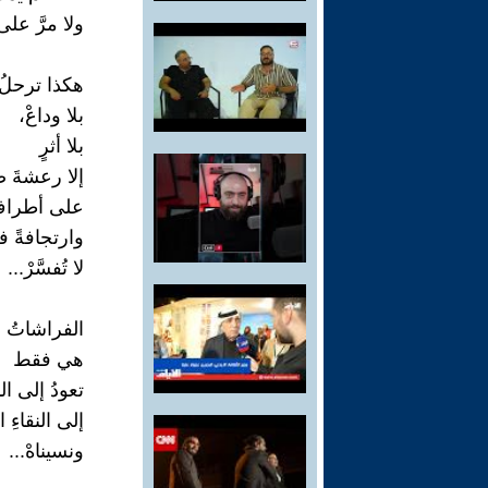
ولا مرَّ عل
هكذا ترحلُ.
بلا وداعْ،
بلا أثرٍ
إلا رعشةَ ض
على أطرافِ 
وارتجافةً ف
لا تُفسَّرْ...
الفراشاتُ ل
هي فقط
تعودُ إلى الن
إلى النقاءِ ا
ونسيناهْ...