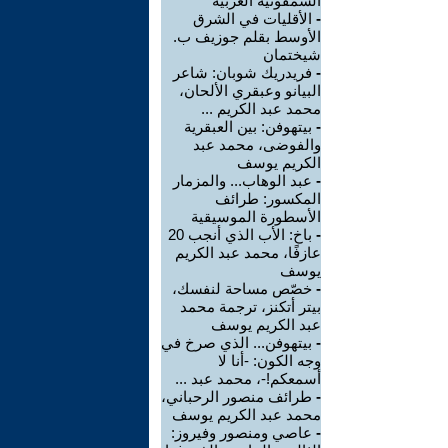
السمفونية العربية
-
الأقليات في الشرق
الأوسط بقلم جوزيف ب.
شيختمان
-
فريدريك شوبان: شاعر
البيانو وعبقري الألحان،
محمد عبد الكريم ...
-
بيتهوفن: بين العبقرية
والفوضى، محمد عبد
الكريم يوسف
-
عبد الوهاب... والمزمار
المكسور: طرائف
الأسطورة الموسيقية
-
باخ: الأب الذي أنجب 20
عازفًا، محمد عبد الكريم
يوسف
-
خصّص مساحة لنفسك،
بيتر أتكنز، ترجمة محمد
عبد الكريم يوسف
-
بيتهوفن... الذي صرخ في
وجه الكون: -أنا لا
أسمعكم!-، محمد عبد ...
-
طرائف منصور الرحباني،
محمد عبد الكريم يوسف
-
عاصي ومنصور وفيروز: