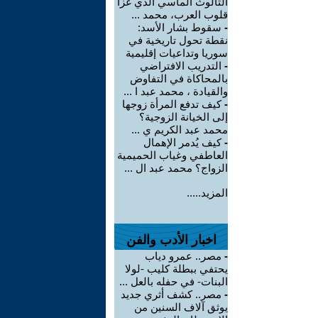
الثالوث الماسي الذي غزا
قلوب العرب، محمد ...
-
سقوط بشار الأسد:
نقطة تحول تاريخية في
سوريا وتداعيات إقليمية
-
التدريب الافتراضي
بالمحاكاة في التفاوض
والقيادة ، محمد عبد ا ...
-
كيف تدفع المرأة زوجها
إلى الخيانة الزوجية؟
محمد عبد الكريم ي ...
-
كيف يُدمر الإهمال
العاطفي وغياب الحميمية
الزواج؟ محمد عبد ال ...
المزيد.....
اخبار الأدب والفن
-
مصر.. عمرو دياب
يحتفي ببطلة كليب -لولا
البنات- في حفله بالعل ...
-
مصر.. كشف أثري جديد
يوثق آلاف السنين من