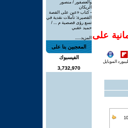
والعصفور / منصور
الريكان
-
كتاب «عين على القصة
القصيرة: تأملات نقدية في
تسع رؤى قصصية م ... /
حميد عقبي
انية على
المزيد.....
المعجبين بنا على
الفيسبوك
يبورد
الموبايل
3,732,970