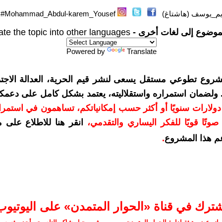
م_يوسف (هاشتاغ)
Mohammad_Abdul-karem_Yousef#
موضوع إلى لغات أخرى -
ate the topic into other languages
Powered by
Translate
شروع تطوعي مستقل يسعى لنشر قيم الحرية، العدالة الاجتم
. ولضمان استمراره واستقلاليته، يعتمد بشكل كامل على دعمك
دعمكم بمبلغ 10 دولارات سنويًا أو أكثر حسب إمكانياتكم، تساهمون في استم
وتًا قويًا للفكر اليساري والتقدمي
،
انقر هنا للاطلاع على 
م هذا المشروع
.
شترك في قناة «الحوار المتمدن» على اليوتيوب