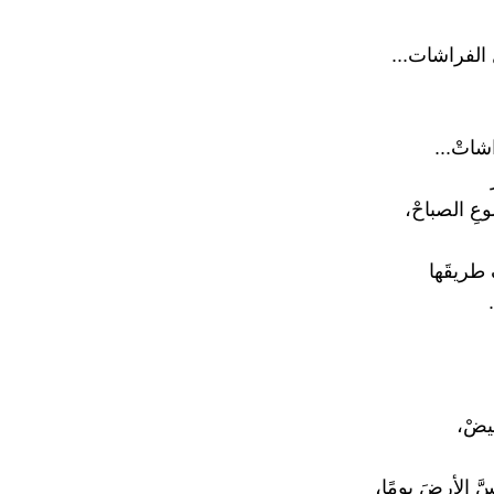
 الفراشات...
شاتْ...
عِ الصباحْ،
 طريقَها
بيضْ،
َّ الأرضَ يومًا،