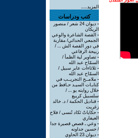
الحوار المتمدن
المزيد.....
كتب ودراسات
-
ديوان 24 شعر / منصور
الريكان
-
القصة الشاعرة والوعي
الجمعي الحداثي/ مقاربة
في دور القصة الش ... /
ربيحة الرفاعي
-
تصاوير لية الظمأ /
السمّاح عبد الله
-
ثلاثاءات عابر سبيل /
السمّاح عبد الله
-
ملامــح التجريــب في
كتابـات السيـد حـافظ من
خلال روايته يو ... /
سلسبيل كريبع
-
قناديل الحكمة / د. خالد
زغريت
-
حكاياتْ تَكاد تُنسى / فلاح
العيفاري
-
وعي ـ قصص قصيرة جدا
/ حسين جداونه
-
ديوان 23 الحاوي