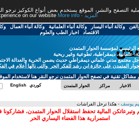
ة التصفح والنشر، الموقع يستخدم بعض أنواع الكوكيز نرجو النق
More info - المزيد
experience on our website
الفن
-
وكالة أنباء اليسار
-
وكالة أنباء العلمانية
-
وكالة أنباء العمال
-
وكا
الاقتصاد
-
اخبار الطب والعلوم
 الرئيسي لمؤسسة الحوار المتمدن
، علمانية، ديمقراطية، تطوعية وغير ربحية
ل مجتمع مدني علماني ديمقراطي حديث يضمن الحرية والعدالة الاجتم
حوار المتمدن على جائزة ابن رشد للفكر الحر والتى نالها أعلام في الفك
م مشاكل تقنية في تصفح الحوار المتمدن نرجو النقر هنا لاستخدام الموقع
كوردي
English
الاخبار
مراكز
الحوار المتمدن
ريم يوسف
- هكذا ترحل الفراشات
 وتبرعاتكن المالية تحفظ استقلال الحوار المتمدن، فشاركونا 
استمرارية هذا الفضاء اليساري الحر