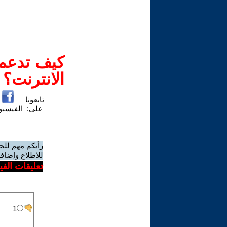
كيف تدعم-
الانترنت؟
تابعونا
على:
الفيسب
رأيكم مهم للج
للاطلاع وإضافة
تعليقات الف