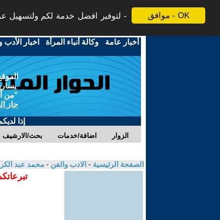
موافق - OK
لتوفير افضل خدمة لكم ولتسهيل عملي
أخبار عامة
-
وكالة أنباء المرأة
-
اخبار الأدب و
الموقع
يسارية
"من أج
حاز ال
إذا لديك
الزوار
اضافة/خدمات
بحث/الارشيف
الصفحة الرئيسية
-
الادب والفن
-
محمد عبد الك
تبرعاتكم