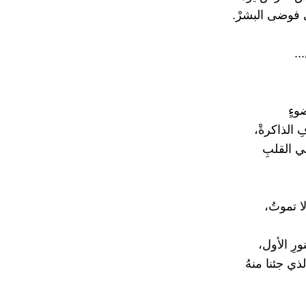
ى فوضى البشرْ.
..
وءٍ
الذاكرةْ،
ي القلبِ
ا تموتُ،
ورِ الأول،
لذي جئنا منهُ