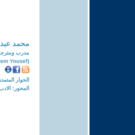
محمد عبد 
مدرب ومترجم
(Mohammad Abdul-karem Yousef)
الحوار المتمدن-العدد: 8348 - 25
المحور: الادب