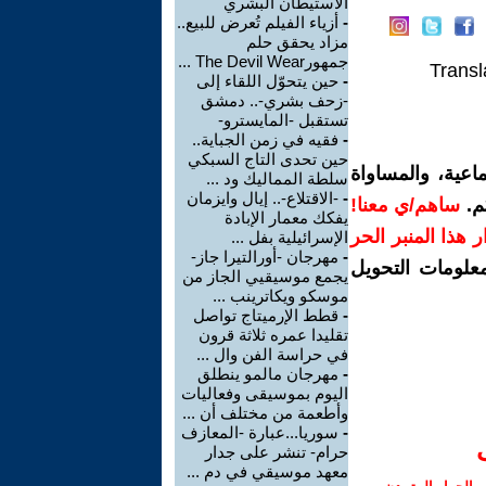
الاستيطان البشري
-
أزياء الفيلم تُعرض للبيع..
مزاد يحقق حلم
جمهورThe Devil Wear ...
Transl
-
حين يتحوّل اللقاء إلى
-زحف بشري-.. دمشق
تستقبل -المايسترو-
-
فقيه في زمن الجباية..
حين تحدى التاج السبكي
اعية، والمساواة
سلطة المماليك ود ...
-
-الاقتلاع-.. إيال وايزمان
م.
ساهم/ي معنا!
يفكك معمار الإبادة
رار هذا المنبر الحر
الإسرائيلية بفل ...
-
مهرجان -أورالتيرا جاز-
معلومات التحويل
يجمع موسيقيي الجاز من
موسكو ويكاترينب ...
-
قطط الإرميتاج تواصل
تقليدا عمره ثلاثة قرون
في حراسة الفن وال ...
-
مهرجان مالمو ينطلق
اليوم بموسيقى وفعاليات
وأطعمة من مختلف أن ...
-
سوريا...عبارة -المعازف
حرام- تنشر على جدار
معهد موسيقي في دم ...