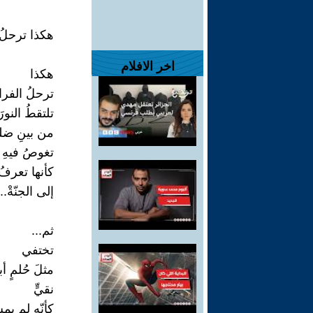
هكذا ترحلُ
اخر الافلام
هكذا
ترحلُ الفرا
تلتقطُ النورَ
من بينِ ضلو
تغوصُ فيهِ
كأنها تعرفُ
إلى الجنّةْ...
ثم...
تختفي
مثلَ حُلمٍ أ
نقيٍّ
كأنّه لم يمس