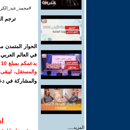
#محمد_عبد_الكري
ترجم ال
الحوار المتمدن م
في العالم العربي
ب
والمستقل، ليبقى ص
والمشاركة في دع
ا‫
المزيد.....