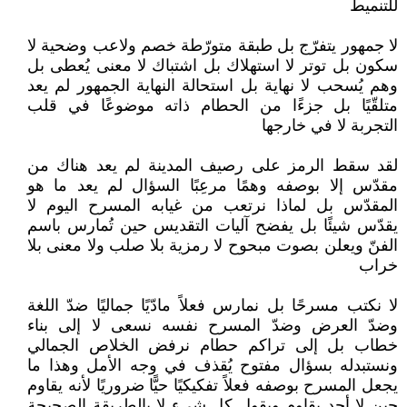
للتنميط
لا جمهور يتفرّج بل طبقة متورّطة خصم ولاعب وضحية لا
سكون بل توتر لا استهلاك بل اشتباك لا معنى يُعطى بل
وهم يُسحب لا نهاية بل استحالة النهاية الجمهور لم يعد
متلقّيًا بل جزءًا من الحطام ذاته موضوعًا في قلب
التجربة لا في خارجها
لقد سقط الرمز على رصيف المدينة لم يعد هناك من
مقدّس إلا بوصفه وهمًا مرعِبًا السؤال لم يعد ما هو
المقدّس بل لماذا نرتعب من غيابه المسرح اليوم لا
يقدّس شيئًا بل يفضح آليات التقديس حين تُمارس باسم
الفنّ ويعلن بصوت مبحوح لا رمزية بلا صلب ولا معنى بلا
خراب
لا نكتب مسرحًا بل نمارس فعلاً مادّيًا جماليًا ضدّ اللغة
وضدّ العرض وضدّ المسرح نفسه نسعى لا إلى بناء
خطاب بل إلى تراكم حطام نرفض الخلاص الجمالي
ونستبدله بسؤال مفتوح يُقذف في وجه الأمل وهذا ما
يجعل المسرح بوصفه فعلاً تفكيكيًا حيًّا ضروريًا لأنه يقاوم
حين لا أحد يقاوم ويقول كل شيء لا بالطريقة الصحيحة