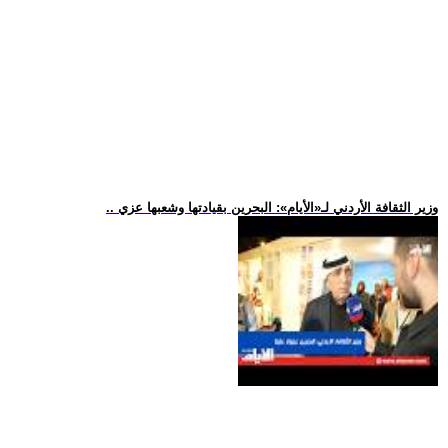
.. وزير الثقافة الأردني لـ«الأيام»: البحرين بقيادتها وشعبها عزي