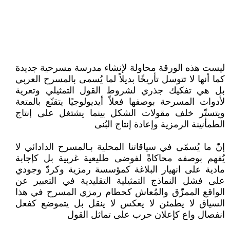
ليست هذه الورقة محاولة لإنشاء مدرسة مسرحية جديدة
كما أنها لا تتوسل تأريخًا بديلاً لما يُسمى بالمسرح العربي
بل هي تفكيك جذري لشروط القول التمثيلي وتعرية
لأدوات المسرحة بوصفها فعلاً أيديولوجيًا يتقنّع بالمتعة
ويتستّر خلف مقولات الشكل بينما يشتغل على إنتاج
الطمأنينة الرمزية وإعادة إنتاج البُنى
إنّ ما يُسمّى في سياقاتنا المحلية بـالمسرح الدادائي لا
يُفهم بوصفه محاكاةً لفوضى طليعية غربية بل كإجابة
مادية على انهيار البلاغة كمؤسسة رمزية وكردّ وجودي
على فشل النماذج التمثيلية التقليدية في التعبير عن
الواقع الممزّق والمُعاش كحطام رمزي المسرح في هذا
السياق لا يطمئن لا يعكس لا ينقل بل يتموضع كفعل
انفصال واع كإعلان حرب على تماثل القول