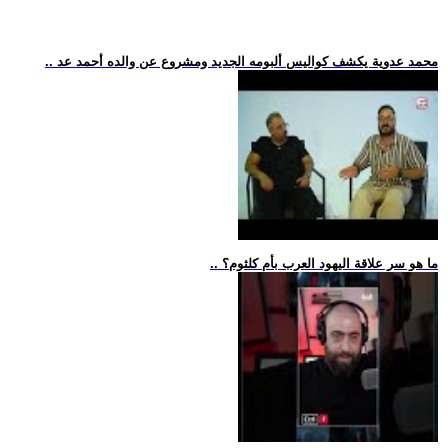
.. محمد عدوية يكشف كواليس ألبومه الجديد ومشروع عن والده أحمد عد
.. ما هو سر علاقة اليهود العرب بأم كلثوم؟