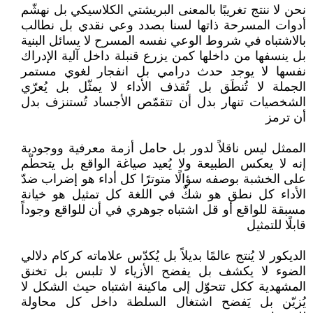
نحن لا ننتج تغريبًا بالمعنى البريشتي الكلاسيكي بل نهشّم
أدوات المسرحة ذاتها لسنا بصدد وعي نقدي بل نطالب
بالاشتباه في شروط الوعي نفسه المسرح لا يسائل البنية
بل ينسفها من داخلها كمن يزرع قنبلة داخل آلية الإدراك
نفسها لا يوجد حدث درامي بل انفجار لغوي مستمر
الجملة لا تُنطَق بل تُقذف الأداء لا يمثّل بل يُعرّي
الشخصيات تنهار بدل أن تتقمّص الأجساد تُستنزف بدل
أن ترمز
الممثل ليس ناقلاً لدور بل حامل أزمة معرفية ووجودية
إنه لا يعكس الطبيعة ولا يُعيد صياغة الواقع بل يتحطّم
على الخشبة بوصفه سؤالًا متوترًا كل أداء هو إضراب ضدّ
الأداء كل نطق هو شكّ في اللغة كل تمثيل هو خيانة
مسبقة للواقع أو قل اشتباه جوهري في أن للواقع وجوداً
قابلًا للتمثيل
الديكور لا يُنتج عالمًا بديلاً بل يُكدّس علاماته كركام دلالي
الضوء لا يكشف بل يفضح الأزياء لا تلبس بل تخنق
المشهدية ككل تتحوّل إلى ماكينة اشتباه حيث الشكل لا
يُزيّن بل يَفضح اشتغال السلطة داخل كل محاولة