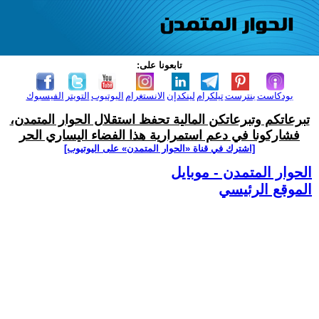
تابعونا على:
بودكاست
بنترست
تيلكرام
لينكدإن
الانستغرام
اليوتيوب
التويتر
الفيسبوك
تبرعاتكم وتبرعاتكن المالية تحفظ استقلال الحوار المتمدن،
فشاركونا في دعم استمرارية هذا الفضاء اليساري الحر
[اشترك في قناة ‫«الحوار المتمدن» على اليوتيوب]
الحوار المتمدن - موبايل
الموقع الرئيسي