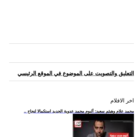
التعليق والتصويت على الموضوع في الموقع الرئيسي
اخر الافلام
.. محمد علام وهيثم سعيد: ألبوم محمد عدوية الجديد استكمالا لنجاح