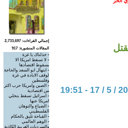
ي الحر
إجمالي القراءات: 2,733,697
قتل
المقالات المنشورة: 917
-
خذلناك يا غزة
-
لا تسقط امريكا الا
بسقوط اقتصادها
-
ابتهال ابو السعد والحاجة
لوقف الابادة في غزة
وفلسطين
-
الصين وامريكا حرب اكثر
من اقتصادية
-
اسرائيل تسقط بتخلي
امريكا عنها
-
الضياع والتوهان
الفلسطيني
-
القباحة تليق بالحكام
-
الوهم العالمي
والسرديات الغربية الكاذبة