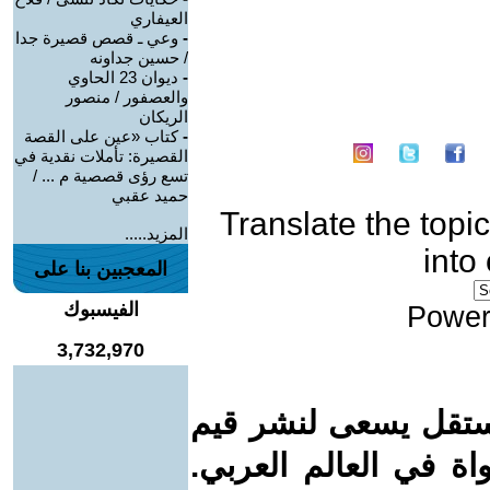
العيفاري
-
وعي ـ قصص قصيرة جدا
/ حسين جداونه
-
ديوان 23 الحاوي
والعصفور / منصور
الريكان
-
كتاب «عين على القصة
القصيرة: تأملات نقدية في
تسع رؤى قصصية م ... /
حميد عقبي
Translate the topic
المزيد.....
into
المعجبين بنا على
الفيسبوك
Power
3,732,970
ستقل يسعى لنشر قيم
واة في العالم العربي.