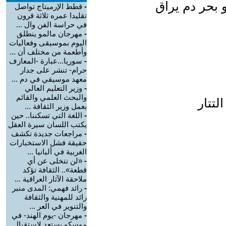
 بحر دم يراق
-
قطط الإرميتاج تواصل
تقليدا عمره ثلاثة قرون
في حراسة الفن وال ...
-
مهرجان مالمو ينطلق
اليوم بموسيقى وفعاليات
وأطعمة من مختلف أن ...
-
سوريا...عبارة -المعازف
حرام- تنشر على جدار
معهد موسيقي في دم ...
-
وزير التعليم العالي
والبحث العلمي والقائم
لتتار
بعمل وزير الثقافة ...
-
اللغة التي تسكننا.. حين
يكتب اللسان سيرة العقل
-
مراجعات جديدة تكشف
حقيقة فشل الاستخبارات
الغربية في ألبانيا ...
-
«لن نتخلى عن أي
قطعة».. الثقافة تؤكد
ملاحقة الآثار العراقية ...
-
رائد فهمي: المدى منبر
رائد للمهنية والثقافة
والتنوير في العر ...
-
مهرجان -يوم الهند- في
موسكو يستعد لاستقبال