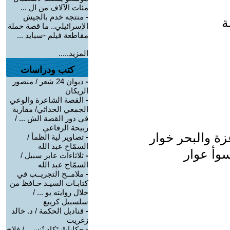
مئات الآلاف من ال ...
-
منتجه خدم بالجيش
ة
الإسرائيلي.. ما قصة حملة
مقاطعة فيلم -سبايد ...
المزيد.....
كتب ودراسات
-
ديوان 24 شعر / منصور
الريكان
-
القصة الشاعرة والوعي
الجمعي الحداثي/ مقاربة
في دور القصة الش ... /
ربيحة الرفاعي
زة والبحر خوار
-
تصاوير لية الظمأ /
السمّاح عبد الله
سوأ عوار
-
ثلاثاءات عابر سبيل /
السمّاح عبد الله
-
ملامــح التجريــب في
كتابـات السيـد حـافظ من
خلال روايته يو ... /
سلسبيل كريبع
-
قناديل الحكمة / د. خالد
زغريت
-
حكاياتْ تَكاد تُنسى / فلاح