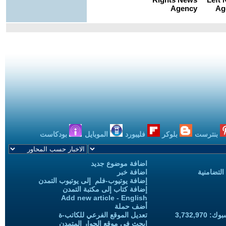
بنترست
بلوكر
فليبورد
الموبايل
بودكاست
اضافة موضوع جديد
التضامنية
اضافة خبر
إضافة يوتيوب-فلم إلى يوتيوب التمدن
إضافة كتاب إلى مكتبة التمدن
Add new article - English
أضف حملة
3,732,97
تعديل الموقع الفرعي للكاتب-ة
ابحث في موقع الحوار المتمدن