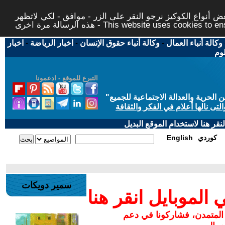
 أنواع الكوكيز نرجو النقر على الزر - موافق - لكي لاتظهر
This website uses cookies to ensure you ge
وكالة أنباء العمال
-
وكالة أنباء حقوق الإنسان
-
اخبار الرياضة
-
اخبار
لوم
التبرع للموقع - ادعمونا
حرية والعدالة الاجتماعية للجميع
"
تى نالها أعلام في الفكر والثقافة
قر هنا لاستخدام الموقع البديل
كوردي
English
سمير دويكات
لموبايل انقر هنا
 المتمدن، فشاركونا في دعم