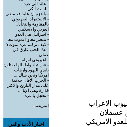
-
عائد الى غزة
-
لست أبكي
-
يا غزة ان عاما قد مضى
-
الاستفراد الصهيوني
بالمقاومة والتخاذل
العربي والاسلامي
-
اسرائيل هي العدو
-
ننتصر معاو ا نموت معا
-
كيف تركتم غزة تموت؟
-
هذا الحب غارق في
عقلي
-
اعيروني امراة
-
غزة تباد واطفالها يقتلون
بايدي اليهود وارهاب
امريكا ونحن ساك ...
-
الحرب الاقل اخلاقية
على مدار التاريخ والاكثر
قذارة وهي الإبا ...
-
نخجل يا غزة
وب الاعراب
المزيد.....
ض عسقلان
عدو الامريكي
اخبار الأدب والفن