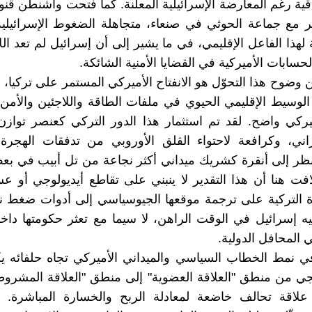
اقية رغم المعارضة الإسرائيلية المعلنة. كما فتحت واشنطن قن
 مع جماعة الحوثي في صنعاء، متجاهلة الضغوط الإسرائيلية
لهذا الفاعل الإقليمي، في ما يشير إلى أن إسرائيل لم تعد ال
الحسابات الأميركية في القضايا الأمنية الشائكة.
 وضوح هذا التحوّل هو الانفتاح الأميركي المستمر على تركيا، 
الوسيط الإقليمي الحيوي في ملفات الطاقة واللاجئين والأمن
يركي واضح. لقد تم استثمار هذا الدور التركي كعنصر تواز
إيراني، وكرافعة لاحتواء القلق الأوروبي من تدفقات الهجر
ظر إلى أنقرة كشريك ميداني أكثر نجاعة من تل أبيب في ب
للافت هنا أن هذا التقدير لا ينبني على تقاطع أيديولوجي أو 
 التركية على ترجمة موقعها الجيوسياسي إلى أدوات ضغط نف
يه إسرائيل في الوقت الراهن، لا سيما مع تعثر حكومتها داخليا
ي المحافل الدولية.
 في نمط الخطاب السياسي والميداني الأميركي تجاه حلفائه
ي من منطق "العلاقة العضوية" إلى منطق "العلاقة المشروط
لاقة تحالف خاضعة لمعادلة الربح والخسارة المباشرة. و