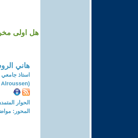
هل اولى مخرج
هاني الرو
استاذ جامعي 
(Hani Alroussen)
الحوار المتمدن-العدد: 8343 - 25
المحور: مواض