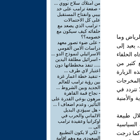
من امتلاك سلاح نووي ...
-
صفعة ترامب على خد
بيبي وانفتاح المستقبل
على كل الاحتمالات
-
ترامب الذي يصعد مع
حلفائه كيف سيكون مع
الرياض وما
خصومه؟؟
-
على ضوء تصور معهد
 يعيد إلى
دراسات الامن القومي
الاسرائيلي لنموذج الدو ...
ه الحلفاء
-
اسرائيل مطلقة اليدين
 كثير من
..... تنفذ مخططاتها دون
اعتبار لاي طرف ...
ه الزيارة
-
تنفيذ خطة اعمار غزة
والمخرجات
بين رؤية ترامب للعالم
الجديد وبين الشروط ...
ا تتردد في
-
نجاح قمة القاهرة
 والأمنية
مرهون بوعي القدرة على
التأثير، وعدم اضعاف ا ...
-
هل سيؤدي البديل
لال طبيعة
الالماني والحرب في
اوكرانيا وعقيدة ترامب
 السياسية
الى ...
-
لكي لا يكون التطبيع
 كما درجت
السعودي مع وهم اقامة