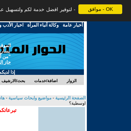
موافق - OK
لتوفير افضل خدمة لكم ولتسهيل عملي
أخبار عامة
-
وكالة أنباء المرأة
-
اخبار الأدب و
الموقع
يسارية
"من أج
حاز ال
إذا لديك
الزوار
اضافة/خدمات
بحث/الارشيف
الصفحة الرئيسية
-
مواضيع وابحاث سياسية
-
هان
اوسطية؟
تبرعاتكم