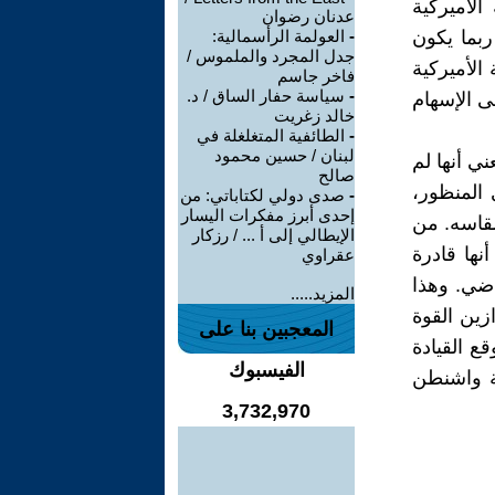
الأميركية
عدنان رضوان
ربما يكون
-
العولمة الرأسمالية:
جدل المجرد والملموس /
الأميركية
فاخر جاسم
-
سياسة حفار الساق / د.
ى الإسهام
خالد زغريت
-
الطائفية المتغلغلة في
لبنان / حسين محمود
ني أنها لم
صالح
 المنظور،
-
صدى دولي لكتاباتي: من
إحدى أبرز مفكرات اليسار
 مقاسه. من
الإيطالي إلى أ ... / رزكار
نها قادرة
عقراوي
اضي. وهذا
المزيد.....
ازين القوة
المعجبين بنا على
ع القيادة
الفيسبوك
بة واشنطن
3,732,970