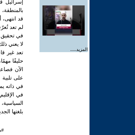
إسرائيل قد
بالمنطقة، 
قد انتهى، 
لم تعد تُع
في تحقيق أ
لا يعني ذلك
المزيد.....
تعد غير قا
حليفًا مهمً
الآن فصاعد
على تلبية 
في ذاته يمث
في الإقليم
السياسية، 
بلغتها الجد
#ه