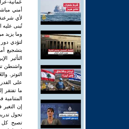
عُمانية-عر
أمني مباشر
لأي شرعنة 
تُبنى عليه 
وما يزيد من
لتؤدي دور 
بتشجيع أم
التأثير ال
واشنطن تن
التوتر. وا
على القدرة
ما تفتقر إل
المتنامية ف
إن التغير
تحول تدريج
تصبح كل ع