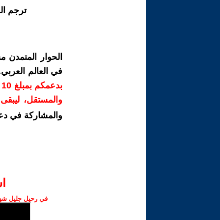
ترجم ال
الحوار المتمدن م
في العالم العربي
ب
والمستقل، ليبقى ص
والمشاركة في دع
ا‫
في رحيل جليل شهبا