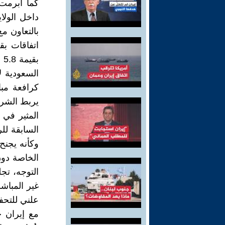
داخل الولاي
بق
السعودية ل
كرافعة مبا
يربط الشراك
المثير في ه
وكأنه يجنح 
الخاصة دون 
التوجه، تج
غير المباش
علني للتحف
مع إيران 