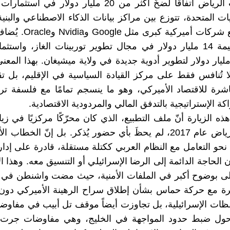
كما أبرمت الرياض اتفاقًا لضخّ أكثر من 20 مليار دولار في
ات المتحدة، تتوزع بين مراكز بيانات الذكاء الاصطناعي والبنية
بالتعاون مع شركات أميركية كب
اتفاقات بقيمة 14 مليار دولار في مجال تطوير توربينات الغاز، واست
يمة 5.8 مليار دولار لتطوير أدوية جديدة في ولاية ميشيغان. بهذا الم
ا تُنافس فقط على مركز القيادة السياسية في الإقليم، بل ت
شرة للاقتصاد الأميركي، وهو ما ينسجم تمامًا مع فلسفة ت
ة الإستراتيجية بالتدفق المالي والمردودية الاقتصادية.
ذه الزيارة أنّ ملف التطبيع، الذي كان محرّكًا مركزيًا في زي
السابقة للرياض عام 2017، لم يحظَ بأي حضور يُذكر. بل إنّ الخطاب
نحو التعامل مع النظام العربي ككتلة مستقلة، قادرة على إدارة 
الحاجة الدائمة إلى الرضا الإسرائيلي أو التنسيق معه. وهذا ال
لى بوضوح أكبر في الملفات الأمنية، حيث مضت واشنطن في م
رة مع حركة حماس بشأن إطلاق سراح الرهينة الأميركي دون 
ظات الإسرائيلية، بل تجاوزت أيضاً موقف تل أبيب في مفاوض
حول ضبط حدود المواجهة في الخليج، وهي مفاوضات جرت 