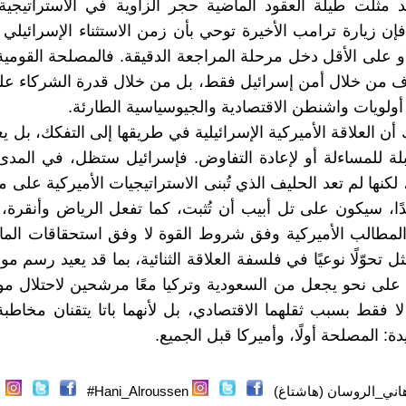
 مثّلت طيلة العقود الماضية حجر الزاوية في الاستراتيجية 
فإن زيارة ترامب الأخيرة توحي بأن زمن الاستثناء الإسرائيلي 
أو على الأقل دخل مرحلة المراجعة الدقيقة. فالمصلحة القومية 
رّف من خلال أمن إسرائيل فقط، بل من خلال قدرة الشركاء عل
ولويات واشنطن الاقتصادية والجيوسياسية الطارئة.
 أن العلاقة الأميركية الإسرائيلية في طريقها إلى التفكك، بل يع
بلة للمساءلة أو لإعادة التفاوض. فإسرائيل ستظل، في المدى
ا، لكنها لم تعد الحليف الذي تُبنى الاستراتيجيات الأميركية على
ًا، سيكون على تل أبيب أن تُثبت، كما تفعل الرياض وأنقرة، أ
المطالب الأميركية وفق شروط القوة لا وفق استحقاقات الم
ل تحوّلًا نوعيًا في فلسفة العلاقة الثنائية، بما قد يعيد رسم مو
 على نحو يجعل من السعودية وتركيا معًا مرشحين لاحتلال موق
لا فقط بسبب ثقلهما الاقتصادي، بل لأنهما باتا يتقنان مخاط
يدة: المصلحة أولًا، وأميركا قبل الجميع.
اني_الروسان (هاشتاغ)
Hani_Alroussen#