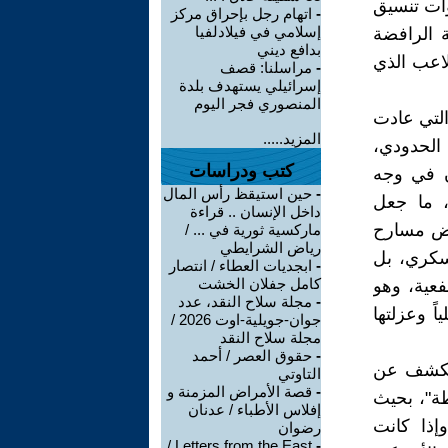
وات تنسيق
-
اتهام رجل بإحراق مركز
إسلامي في فيلادلفيا
 الرافضة
بدافع ديني
لاعب الذي
-
مراسلنا: قصف
إسرائيلي يستهدف بلدة
المنصوري فجر اليوم
التي عادت
المزيد.....
 الحدودي،
كتب ودراسات
ن في وجه
-
حين استيقظ رأس المال
ة، ما جعل
داخل الإنسان .. قراءة
عض مسارح
ماركسية ثورية في ... /
رياض الشرايطي
عسكري، بل
-
ابجديات العطاء / انتصار
كامل جفلان الخشت
عية، وهو
-
مجلة سلاح النقد، عدد
ً وعزلتها
جوان-جويلية-اوت 2026 /
مجلة سلاح النقد
-
حقوق العصر / أحمد
 يكشف عن
التاوتي
-
قصة الأمراض المزمنة و
ة"، بحيث
إفلاس الأطباء / عدنان
إذا كانت
رضوان
Letters from the East /
-