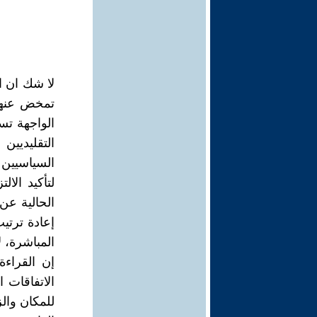
لا شك ان ال
تمخض عنها 
الواجهة تس
التقليديين
السياسيين 
لتأكيد الا
الحالية عن 
إعادة ترتيب
المباشرة، ل
إن القراءة
الاتفاقات 
للمكان وال