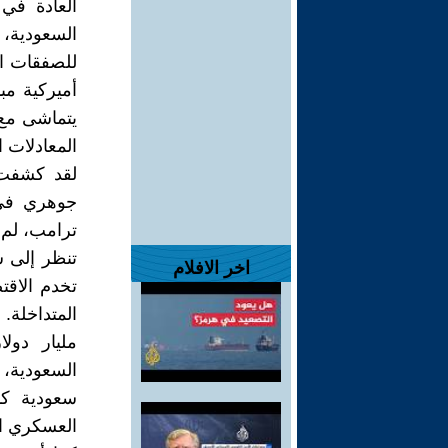
العادة في
السعودية، و
للصفقات ال
أميركية مب
يتماشى مع 
المعادلات ا
جوهري في 
ترامب، لم 
تنظر إلى ش
اخر الافلام
تخدم الاقت
مليار دول
السعودية، 
سعودية كا
العسكري ال