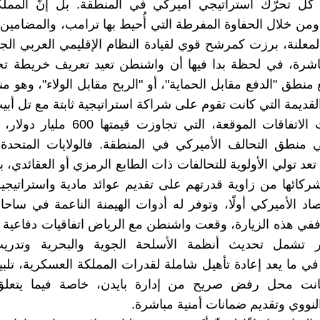
 كل تحرّك استراتيجي أميركي في المنطقة. بل إنّ المملكة
من خلال الحفاوة المفرطة التي أُحيط بها ترامب، والمضامين ال
معلنة، برزت كمرشح قوي لقيادة النظام الإقليمي العربي الجد
اشرة، في لحظة بدا فيها أن واشنطن تعيد تعريف خريطة تحال
منطق "الدفع مقابل الحماية"، أو "الربح مقابل الولاء"، وهو 
لقديمة التي كانت تقوم على شراكة استراتيجية ثابتة مع تل أبي
لقد كشفت الاتفاقات الموقعة، التي تجاوزت قي
منطق التحالف الأميركي في المنطقة. فالولايات المتحدة
تعد تولي الأولوية للتحالفات ذات الطابع الرمزي أو العقائدي،
ركائها من زاوية قدرتهم على تقديم عوائد مادية واستراتيج
صاد الأميركي أولًا، وتوفر له أدوات الهيمنة الناعمة في ساح
ار تشمل تحديث أنظمة الأسلحة الجوية والبحرية وتدري
في ما يعد إعادة تأهيل شاملة لقدرات المملكة العسكرية، تلب
نت محل رفض صريح من إدارة بايدن، خاصة فيما يتعلق 
نووي وتقديم ضمانات أمنية مباشرة.