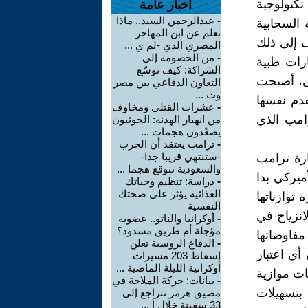
 استثمارات تكنولوجية
أخبار عامة
-
عبدالرحمن السيد.. ماذا
 السحابية
نعلم عن ابن المهاجر
رى مثل Google وNvidia وOracle. يُضاف إلى ذلك
المصري الذي -لم ي ...
-
من الخصومة إلى
ثمارات طبية
الشراكة: كيف توسّع
عنى، أصبحت
التعاون الدفاعي بين مصر
وت ...
قدم نفسها
-
عشرات القتلى ومخاوف
رامب الذي
من انهيار الهدنة: الحوثيون
يصعّدون هجمات ...
-
ترامب يعتقد أن الحرب
-ستنتهي قريبا جدا-
ارة ترامب
والسعودية تتوقع هجما ...
 الأميركي بدا
-
دراسة: تنظيم وجباتك
الغذائية يؤثر على صحتك
توازناتها
النفسية
انزياح في
-
أوكرانيا والناتو.. عضوية
مؤجلة أم طريق مسدود؟
فاوضاتها
-
الدفاع الروسية تعلن
أي اعتبار
إسقاط 203 مسيرات
أوكرانية الليلة الماضية ...
ات موازية
-
بيانات: حركة الملاحة في
بتسهيلات
مضيق هرمز تتراجع إلى
33 سفينة خلال أ ...