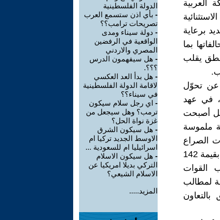
 العربية
الدولة الفلسطينية
-
بأي اذن ستسمع العرب
استثنائية
تصريحات ترامب؟؟
يد برعاية
-
دولة سيناء ومدى
الواقعية في الرفضين
فاتها بما
المصري والاردني
منطق يقلب
-
هل سيفهمون الدرس
؟؟؟.
ب.
-
هل بدأ العد العكسي
متها 600 مليار دولار، عن تحوّل
لاقامة الدولة الفلسطينية
في سيناء؟؟
، في عهد
-
اي رجل سلام سيكون
ترمب؟ وهل سيجعل من
 بل أصبحت
غزة نواة الحل؟
ية ملموسة
-
هل سيكون الشرق
الاوسط الجديد تركيا ام
ات الصراع
اسرائيليا ام للسعودية ...
المتداخلة. ففي هذه الزيارة، وقعت واشنطن مع الرياض اتفاقيات دفاعية بقيمة 142
-
هل سيكون الاسلام
التركي بديلا امريكيا عن
ب القوات
الاسلام الشيعي؟
ية لمطالب
المزيد.....
بالتعاون