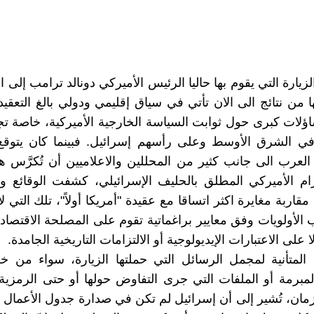
زيارة التي يقوم بها حاليا الرئيس الأميركي دونالد ترامب إلى 
من نتائج الى الان تأتي في سياق إقليمي ودولي بالغ التعقيد،
اؤلات كبرى حول ثوابت السياسة الخارجية الأميركية، خاصة تجا
 في الشرق الأوسط وعلى رأسهم إسرائيل. فبينما كان يتوقع
العرب الى جانب كثير من المحللين والاعلاميين أن تُكرَّس هذ
لتزام الأميركي المطلق بالحليف الإسرائيلي، كشفت الوقائع 
مقاربة مغايرة اكثر اتساقا مع عقيدة "أمريكا أولاً"، تلك التي ل
 الأولويات وفق معايير براغماتية تقوم على المصلحة الاقتصادية
ا على الاعتبارات الإيديولوجية أو الالتزامات التاريخية الجامدة.
 المتأنية لمجمل الرسائل التي حملتها الزيارة، سواء من خ
المبرمة أو الملفات التي جرى التفاوض حولها أو حتى الرمزية
زمان، تُشير إلى أن إسرائيل لم تكن في صدارة جدول الأعمال