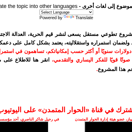
موضوع إلى لغات أخرى -
ate the topic into other languages
Powered by
Translate
شروع تطوعي مستقل يسعى لنشر قيم الحرية، العدالة الاجتم
. ولضمان استمراره واستقلاليته، يعتمد بشكل كامل على دعمك
دعمكم بمبلغ 10 دولارات سنويًا أو أكثر حسب إمكانياتكم، تساهمون في استم
وتًا قويًا للفكر اليساري والتقدمي
،
انقر هنا للاطلاع على 
م هذا المشروع
.
شترك في قناة «الحوار المتمدن» على اليوتيوب
ز، عضو هيئة إدارة الحوار المتمدن
في رحيل شاكر الناصري، أحد مؤسسي 