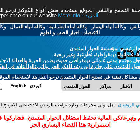
ة التصفح والنشر، الموقع يستخدم بعض أنواع الكوكيز نرجو النق
More info - المزيد
experience on our website
الفن
-
وكالة أنباء اليسار
-
وكالة أنباء العلمانية
-
وكالة أنباء العمال
-
وكا
الاقتصاد
-
اخبار الطب والعلوم
 الرئيسي لمؤسسة الحوار المتمدن
، علمانية، ديمقراطية، تطوعية وغير ربحية
ل مجتمع مدني علماني ديمقراطي حديث يضمن الحرية والعدالة الاجتم
حوار المتمدن على جائزة ابن رشد للفكر الحر والتى نالها أعلام في الفك
م مشاكل تقنية في تصفح الحوار المتمدن نرجو النقر هنا لاستخدام الموقع
كوردي
English
الاخبار
مراكز
الحوار المتمدن
ي الروسان
- هل اولى مخرجات زيارة ترامب للرياض اكدت على الانزياح ا
 وتبرعاتكن المالية تحفظ استقلال الحوار المتمدن، فشاركونا 
استمرارية هذا الفضاء اليساري الحر