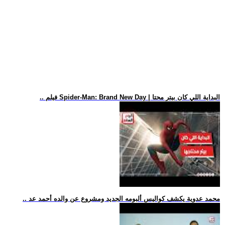
.. فيلم Spider-Man: Brand New Day | البداية اللي كان بيتر محتا
.. محمد عدوية يكشف كواليس ألبومه الجديد ومشروع عن والده أحمد عد