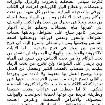
فكرت سيدتي الصحفية بالحروب والزلازل والثورات
والفيضانات وانقطاع التيار الكهرباءي لعرفت ان الكتاب
الورقي والصحيفة الورقية سينتفض كل منهما من تحت
الركام ومن تحت الانقاض ومن بين الرماد ويبعثا للحياة
من جديد ويحلا في حجرك من جديد وان الكتب والصحف
التي غمرتها مياه الفيضانات وحملتها تيارات الانهار
سترتمي كامهر سباح على الشواطء وتعانقها نسمات
الشواطء والبحور وتنفش اوراقها ووتحتظنها اشعة
الشمس وتجففها ومن ثم تتمطى وتسرع اليك في فرح
وتجلس بين يديك في فرح وقهقهة.... اما الاليات
الالكترونية والحواسيب والهواتف المحمولة لن تنتفض من
تحت الركام ولا من تحت الانقاض ولن تسبح في المياه
ولن ترتمي على الشواطء ولن تخرج من تحت الرماد
سليمة بل ستصاب بالعطب الكبير وتتعطل عن العمل
نهاءيا ويصبح العمل بها معدوما ولا فاءدة من وجودها
وبالتالي تصبح خردة من ضمن الخردوات.... حينها فلن
تجدوا كتبكم الالكترونية ولا صحيفتكم الالكترونية المفضلة
لديكم... الا اذا حفظت في خزانات صنعت خصيصا
وبطريقة فريدة من نوعها لحماية الحواسيب والهواتف
المحمولة, والاقراص الممغنطة, والقرص الصلب
الخارجي, ومفتاح usb... ما اصابك الاسى والحزن سيدتي