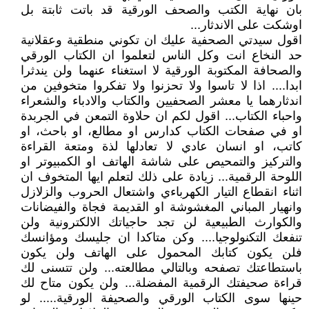
بان نهاية الكتب والصحف الورقية قد باتت ثابتة بل
اوشكت على الاندثار...
اقول سيدتي الصحفية عليك ان تكوني منطقية وعقلانية
حد النخاع انت وكل الناس لتعلموا ان الكتاب الورقي
والصحافة المكتوبة الورقية لا استغناء عنهما ولن يندثرا
ابدا.... اذا لا تاسوا ولا تحزنوا ولا تفكروا متخوفين من
اندثارهما يا معشر الصحفيين والكتاب والادباء والشعراء
واحباء الكتاب... اقول لكم ان حلاوة التمعن في الجربدة
او في صفحات الكتاب كدارس او مطالع، او باحث، او
كاتب، او انسان عادي لا تعادلها لذة ومتعة القراءة
والتركيز والتمحيص على شاشة الهاتف او الكمبيوتر او
اللوحة الرقمية... زيادة على ذلك لتعلم ايها المتخوف ان
اثناء انقطاع التيار الكهرباءي واشتعال الحروب والزلازل
وانهيار المباني المغشوشة او القديمة فجاة والفيضانات
والكوارث الطبيعية لن تجد حاجياتك الالكترونية ولن
تنفعك التكنولوجيا.... وكن متاكدا ان جليسك ومؤانسك
فلن يكون كتابك المحمول على الهاتف ولن يكون
باستطاعتك تصفحه وبالتالي مطالعته... ولن تتسنى لك
قراءة صحيفتك الرقمية المفضلة... ولن يكون متاح لك
حينها سوى الكتاب الورقي والصحيفة الورقية..... لو