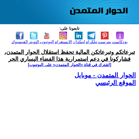
تابعونا على:
بودكاست
بنترست
تيلكرام
لينكدإن
الانستغرام
اليوتيوب
التويتر
الفيسبوك
تبرعاتكم وتبرعاتكن المالية تحفظ استقلال الحوار المتمدن،
فشاركونا في دعم استمرارية هذا الفضاء اليساري الحر
[اشترك في قناة ‫«الحوار المتمدن» على اليوتيوب]
الحوار المتمدن - موبايل
الموقع الرئيسي