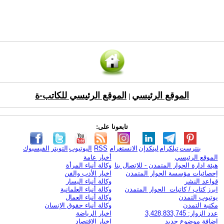
الموقع الرئيسي
الموقع الرئيسي للكاتب-ة
|
تابعونا على:
بنترست
تيلكرام
لينكدإن
الانستغرام
RSS
اليوتيوب
التويتر
الفيسبوك
الموقع الرئيسي
أخبار عامة
هيئة ادارة الحوار المتمدن - للإتصال بنا
وكالة أنباء المرأة
إحصائيات مؤسسة الحوار المتمدن
اخبار الأدب والفن
قواعد النشر
وكالة أنباء اليسار
ابرز كتاب / كاتبات الحوار المتمدن
وكالة أنباء العلمانية
يوتيوب التمدن
وكالة أنباء العمال
مكتبة التمدن
وكالة أنباء حقوق الإنسان
عدد الزوار: 3,428,833,745
اخبار الرياضة
اضافة موضوع جديد
اخبار الاقتصاد