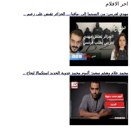
اخر الافلام
.. مهدي لعريبي: من السينما إلى -مافيا-... الجزائر تقبض على زعيم
.. محمد علام وهيثم سعيد: ألبوم محمد عدوية الجديد استكمالا لنجاح