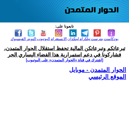
تابعونا على:
بودكاست
بنترست
تيلكرام
لينكدإن
الانستغرام
اليوتيوب
التويتر
الفيسبوك
تبرعاتكم وتبرعاتكن المالية تحفظ استقلال الحوار المتمدن،
فشاركونا في دعم استمرارية هذا الفضاء اليساري الحر
[اشترك في قناة ‫«الحوار المتمدن» على اليوتيوب]
الحوار المتمدن - موبايل
الموقع الرئيسي