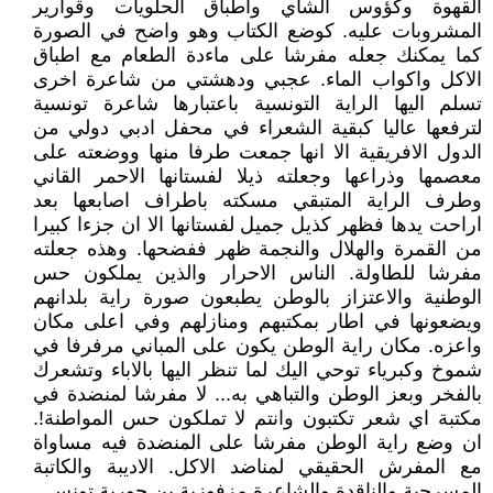
القهوة وكؤوس الشاي واطباق الحلويات وقوارير
المشروبات عليه. كوضع الكتاب وهو واضح في الصورة
كما يمكنك جعله مفرشا على ماءدة الطعام مع اطباق
الاكل واكواب الماء. عجبي ودهشتي من شاعرة اخرى
تسلم اليها الراية التونسية باعتبارها شاعرة تونسية
لترفعها عاليا كبقية الشعراء في محفل ادبي دولي من
الدول الافريقية الا انها جمعت طرفا منها ووضعته على
معصمها وذراعها وجعلته ذيلا لفستانها الاحمر القاني
وطرف الراية المتبقي مسكته باطراف اصابعها بعد
اراحت يدها فظهر كذيل جميل لفستانها الا ان جزءا كبيرا
من القمرة والهلال والنجمة ظهر ففضحها. وهذه جعلته
مفرشا للطاولة. الناس الاحرار والذين يملكون حس
الوطنية والاعتزاز بالوطن يطبعون صورة راية بلدانهم
ويضعونها في اطار بمكتبهم ومنازلهم وفي اعلى مكان
واعزه. مكان راية الوطن يكون على المباني مرفرفا في
شموخ وكبرياء توحي اليك لما تنظر اليها بالاباء وتشعرك
بالفخر وبعز الوطن والتباهي به... لا مفرشا لمنضدة في
مكتبة اي شعر تكتبون وانتم لا تملكون حس المواطنة!.
ان وضع راية الوطن مفرشا على المنضدة فيه مساواة
مع المفرش الحقيقي لمناضد الاكل. الاديبة والكاتبة
المسرحية والناقدة والشاعرة مزفوزية بن حورية تونس