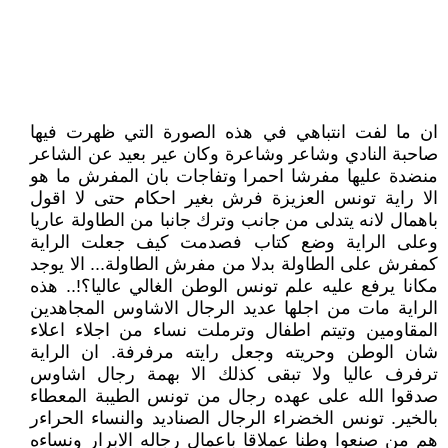
ان ما لفت انتباهي في هذه الصورة التي ظهرت فيها
صاحبة النادي وشاعر وشاعرة وكان عير بعيد عن الشاعر
منضدة عليها مفرشا احمرا وتفاجات بان المفرش ما هو
الا راية تونس العزيزة فرش بغير احكام حتى لا اقول
باهمال لانه يتدلى من جانب وترك جانبا من الطاولة عاريا
وعلى الراية وضع كتاب فصدمت كيف جعلت الراية
كمفرش على الطاولة بدلا من مفرش الطاولة... الا يوجد
مكانا يرفع عليه علم تونس الوطن الغالي عاليا؟!.. هذه
الراية مات من اجلها عديد الرجال الاشاوس المجاهدين
المقاومين وتيتم اطفال وترملت نساء من اجلاء اعلاء
شان الوطن وحريته وجعل رايته مرفرفة. ان الراية
ترفرف عاليا ولا تبقى كذلك الا بهمة رجال اشاوس
صدقوا الله على عهده رجال من تونس الطيبة المعطاء
بالخير. تونس الخضراء الرجال الصناديد والنساء الحراءر
هم من صنعوا وطنا عملاقا باعمال رجاله الابرار ونساءه