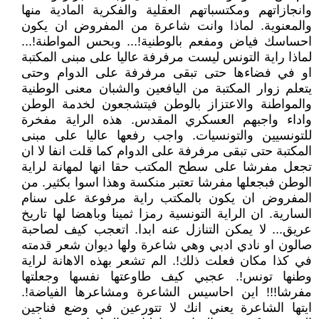
وانجازاتهم ومكتسباتهم العقلية والفكرية المادية منها
والمعنوية. لماذا وانت شاعرة من المفروض ان يكون
احساسك فياض ومفعم بالوطنية!... وبحس المواطنة!...
لماذا راية التونس ليست مرفرفة عاليا على مبنى المكتبة
او في فضاءها حتى تبقى مرفرفة على الدوام وحتى
يتعلم زوار المكتبة من اليافعين والشبان معنى الوطنية
والمواطنة والاعتزاز بالوطن فيتشجعون لخدمة الوطن
واداء واجبهم العسكري المقدس. هذه الراية مفخرة
للتونسيين والتونسيات. واجب رفعها عاليا على مبنى
المكتبة حتى تبقى مرفرفة على الدوام كما قلت انفا لا ان
تجعل مفرشا على سطح المكتب حقا انها لمهانة لراية
الوطن فبجعلها مفرشا تعتبر منكسة وهذا اسوا بكثير. من
المفروض ان يكون بالمكتب راية مرفوعة على سنام
السارية. ان الراية التونسية رمزا ثمينا وباهضا لها تاريخ
عريق... لا يمكن التنازل عنه ابدا. اتعجب كيف لصاحبة
صالون او نادي ادبي وهي شاعرة ولها ديوان شعر قدمته
في كذا مكان فعلت ذلك!. الم تشعر بهذه الاهانة لراية
وطنها تونس!. عجبي كيف طاوعتها نفسها وجعلتها
مفرشا!!! اين احاسيس الشاعرة ومشاعرها الفياضة!.
ايتها الشاعرة يعني انك لا تتورعين في وضع فناجين