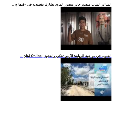
.. الشاعر الشاب منصور جابر منصور المري يشارك بقصيدته في «قدها ج
.. لبنان Online | الجنوب في مواجهة الرواية: الأرض تحكي والحدود