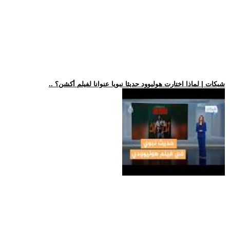
.. شبكات | لماذا اختارت هوليوود حديثا نبويا عنوانا لفيلم أكشن؟