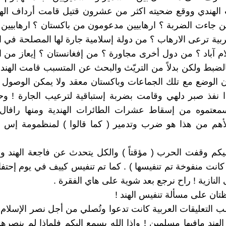
الهندي ووقع ضحيته اكثر من عشرون قتيل قامت أرداف الهند
ن جاءت الضربة ؟ ارهابيين مدعومون من باكستان ؟ ارهابيي
ية ترعى الارهاب ؟ من دولة إسلامية جارة لها المصلحة في 
م آباد ؟ من دول أخرى مجاورة ؟ من إفغانستان ؟ إيعاز من ا
الضبط ولكن بدلاً من التريّث والبحث عن المتسبب قامت الهند ب
ن الوضع مع تلك الجماعات وباكستان معقد ولا يمكن الوصول 
ذا نفذ صبر دلهي وقامت بضربة إستباقية لترعيب الجارة ! 
سمعتموه من إسقاط عشرات الطائرات الهندية ومنها رافال 
لأهم من هذا هو ضرب وتدمير ( كما قالوا ) لمنظمومة إس أ
يكم وقفت الحرب ( مؤقتاً ) والكل يتحدث عن فاجعة الهند و
انت منفوخة تم تنفيسها ) . كما تم تنفيس كييف في يوم إحت
النازية ! راح نرجع بعد شوية على هاي الفقرة .
تان على مسألة تنفيس الهند !
غلب التعليقات العربية كانت تدعوا وتُصلي من أجل نصر الإسلام
 الهند مافيها مسلمين ! وإذا الله يسمع إليكم فلماذا لم ينصر