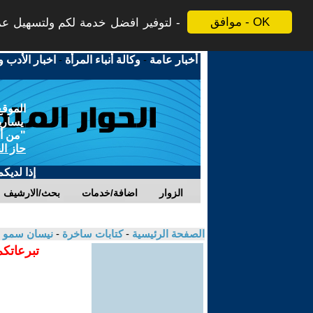
موافق - OK
لتوفير افضل خدمة لكم ولتسهيل عملي
أخبار عامة
-
وكالة أنباء المرأة
-
اخبار الأدب و
الموقع
يسارية
"من أج
حاز ال
إذا لديك
الزوار
اضافة/خدمات
بحث/الارشيف
الصفحة الرئيسية
-
كتابات ساخرة
-
نيسان سمو 
تبرعاتكم