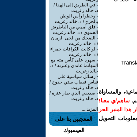
-
في الطريق إلى الهفا /
د. خالد زغريت
-
وحطوا رأس الوطن
بالخرج / د. خالد زغريت
-
قلق أممي من الباطرش
الحموي / د. خالد زغريت
-
الضحك من لحى الزمان
/ د. خالد زغريت
-
لو كانت الكرافات حمراء
/ د. خالد زغريت
-
سهرة على كأس متة مع
Transl
المهاتما غاندي وعنزته / د.
خالد زغريت
-
رسائل سياسية على
قياس قبقاب ستي خدوج /
د. خالد زغريت
اعية، والمساواة
-
صديقي الذي صار عنزة /
د. خالد زغريت
م.
ساهم/ي معنا!
رار هذا المنبر الحر
المزيد.....
معلومات التحويل
المعجبين بنا على
الفيسبوك