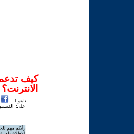
كيف تدعم-
الانترنت؟
تابعونا
على:
الفيسب
رأيكم مهم للج
للاطلاع وإضافة