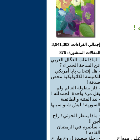
 !
إجمالي القراءات: 3,941,302
المقالات المنشورة: 876
-
لماذا غاب العگال العربي
عن الساحة الحمراء ؟
-
هل إنتخاب پاپا أمريكي
للكنيسة الكاثوليكية محض
صدفة !
-
فاز ببطولة العالم ولم
يقل مرة واحدة الحمدلله !
-
نبذ الفتنة والطائفية
السورية ! ليش شنو سببها
!
-
ماذا ينتظر الحوثي ! راح
أجن !!
-
سأصوم في الرمضان
القادم !
 على سواح
-
رحلة سعيدة ! روح ماراح