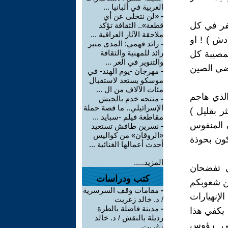
الغربية في ألبانيا ...
-
«لن نتخلى عن أي
صفر في كل
قطعة».. الثقافة تؤكد
ملاحقة الآثار العراقية ...
دش ) ! او
-
رائد فهمي: المدى منبر
رائد للمهنية والثقافة
لمصيبة كل
والتنوير في العر ...
قضي الصين
-
مهرجان -يوم الهند- في
موسكو يستعد لاستقبال
مئات الآلاف من ال ...
الذي هاجم
-
منتجه خدم بالجيش
الإسرائيلي.. ما قصة حملة
ر بقليل )
مقاطعة فيلم -سبايد ...
ن المنفوس
-
نسرين طافش تستعيد
«الروقان» من كواليس
كون بحوذة
أحدث أعمالها الغنائية ...
المزيد.....
ي تفضحان
كتب ودراسات
من شعوبكم
-
مقامات وقف السرسرية
الإنهيارات
/ د. خالد زغريت
-
مدينة فاضلة بالطرة
 يكفي هذا
رذيلة بالنقش / د. خالد
على رؤوس
زغريت