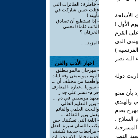
-
خاطرة : الطائرات التي
قتلت حسن شاركت في
ك الأسلحة
تأبينه !
-
إذا تستطيع أن تصادق
م الأول !
الذئب فلماذا تحمي
الخرفان ؟
على القرم
هندي الذي
المزيد.....
لفرنسية )
ء الله نصر
اخبار الأدب والفن
-
مهرجان مالمو ينطلق
اربت دولة
اليوم بموسيقى وفعاليات
وأطعمة من مختلف أن ...
-
سوريا...عبارة -المعازف
حرام- تنشر على جدار
د بأن محو
معهد موسيقي في دم ...
 والهندي
-
وزير التعليم العالي
والبحث العلمي والقائم
مهرج بعدم
بعمل وزير الثقافة ...
 السلاح .
-
اللغة التي تسكننا.. حين
يكتب اللسان سيرة العقل
 المسرحية
-
مراجعات جديدة تكشف
بعيد النصر
حقيقة فشل الاستخبارات