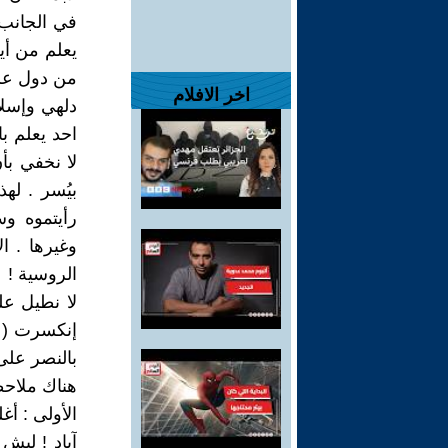
في الجانب 
يعلم من أي
من دول عرب
اخر الافلام
دلهي وإسلا
احد يعلم ب
لا نخفي بأ
بيُسر . له
رأيتموه و
وغيرها . ا
الروسية !
لا نطيل عل
إنكسرت ( ك
بالنصر على 
هناك ملاحظ
الأولى : أ
آباد ! ليش