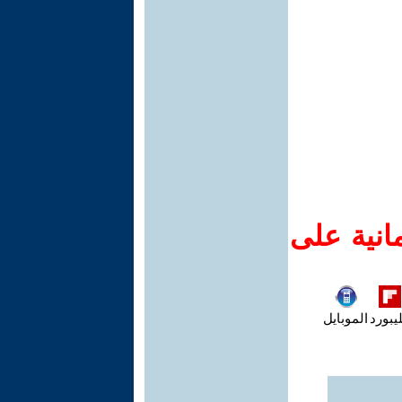
انية على
يبورد
الموبايل