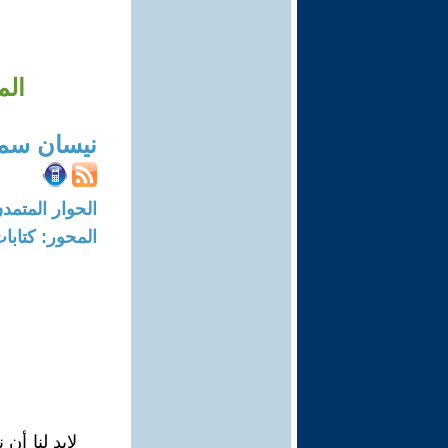
الم
نيسان سمو
الحوار المتمدن-العدد: 8339 - 25
المحور: كتاب
لابد لنا أ