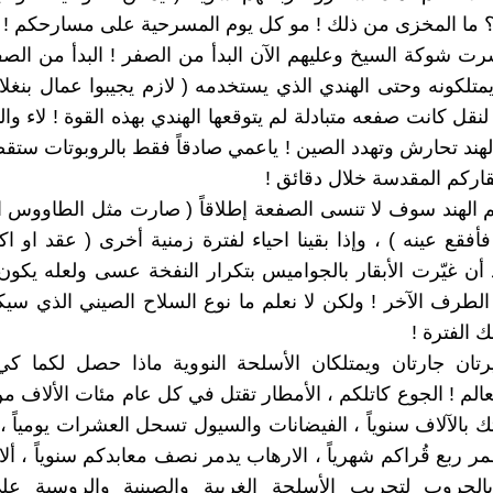
 ما المخزى من ذلك ! مو كل يوم المسرحية على مسارحكم !
رت شوكة السيخ وعليهم الآن البدأ من الصفر ! البدأ من ال
متلكونه وحتى الهندي الذي يستخدمه ( لازم يجيبوا عمال بنغلا
نقل كانت صفعه متبادلة لم يتوقعها الهندي بهذه القوة ! لاء وا
لهند تحارش وتهدد الصين ! ياعمي صادقاً فقط بالروبوتات ست
اركم المقدسة خلال دقائق !
لم الهند سوف لا تنسى الصفعة إطلاقاً ( صارت مثل الطاووس 
قع عينه ) ، وإذا بقينا احياء لفترة زمنية أخرى ( عقد او اكث
أن غيّرت الأبقار بالجواميس بتكرار النفخة عسى ولعله يكو
الطرف الآخر ! ولكن لا نعلم ما نوع السلاح الصيني الذي سي
ك الفترة !
يرتان جارتان ويمتلكان الأسلحة النووية ماذا حصل لكما ك
عالم ! الجوع كاتلكم ، الأمطار تقتل في كل عام مئات الألاف 
ك بالآلاف سنوياً ، الفيضانات والسيول تسحل العشرات يومياً ، 
ر ربع قُراكم شهرياً ، الارهاب يدمر نصف معابدكم سنوياً ، ألا
الحروب لتجريب الأسلحة الغربية والصينية والروسية 