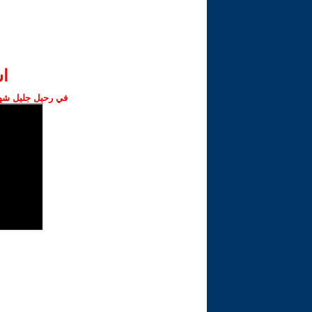
ا‫
في رحيل جليل شهبا