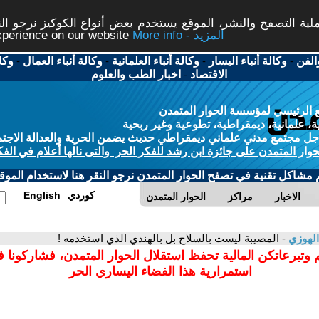
ة التصفح والنشر، الموقع يستخدم بعض أنواع الكوكيز نرجو النق
More info - المزيد
experience on our website
الفن
-
وكالة أنباء اليسار
-
وكالة أنباء العلمانية
-
وكالة أنباء العمال
-
وكا
الاقتصاد
-
اخبار الطب والعلوم
 الرئيسي لمؤسسة الحوار المتمدن
، علمانية، ديمقراطية، تطوعية وغير ربحية
ل مجتمع مدني علماني ديمقراطي حديث يضمن الحرية والعدالة الاجتم
حوار المتمدن على جائزة ابن رشد للفكر الحر والتى نالها أعلام في الفك
م مشاكل تقنية في تصفح الحوار المتمدن نرجو النقر هنا لاستخدام الموقع
كوردي
English
الاخبار
مراكز
الحوار المتمدن
الهوزي
- المصيبة ليست بالسلاح بل بالهندي الذي استخدمه !
 وتبرعاتكن المالية تحفظ استقلال الحوار المتمدن، فشاركونا 
استمرارية هذا الفضاء اليساري الحر