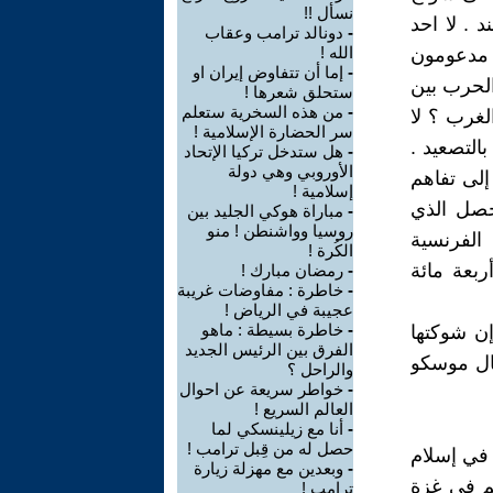
نسأل !!
 . لا احد
-
دونالد ترامب وعقاب
الله !
ن مدعومون
-
إما أن تتفاوض إيران او
الحرب بين
ستحلق شعرها !
-
من هذه السخرية ستعلم
لغرب ؟ لا
سر الحضارة الإسلامية !
التصعيد .
-
هل ستدخل تركيا الإتحاد
الأوروبي وهي دولة
إلى تفاهم
إسلامية !
وحصل الذي
-
مباراة هوكي الجليد بين
روسيا وواشنطن ! منو
الفرنسية
الكُرة !
ربعة مائة
-
رمضان مبارك !
-
خاطرة : مفاوضات غريبة
عجيبة في الرياض !
-
خاطرة بسيطة : ماهو
إن شوكتها
الفرق بين الرئيس الجديد
فال موسكو
والراحل ؟
-
خواطر سريعة عن احوال
العالم السريع !
-
أنا مع زيلينسكي لما
حصل له من قِبل ترامب !
 في إسلام
-
وبعدين مع مهزلة زيارة
هم في غزة
ترامب !