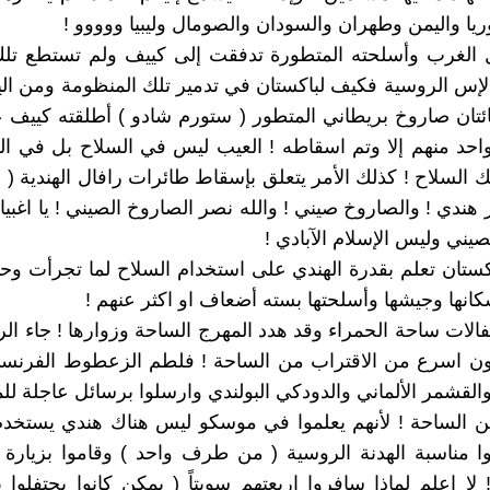
ريا واليمن وطهران والسودان والصومال وليبيا ووووو !
كل الغرب وأسلحته المتطورة تدفقت إلى كييف ولم تستطع تل
لإس الروسية فكيف لباكستان في تدمير تلك المنظومة ومن اليو
ئتان صاروخ بريطاني المتطور ( ستورم شادو ) أطلقته كييف 
حد منهم إلا وتم اسقاطه ! العيب ليس في السلاح بل في ال
 السلاح ! كذلك الأمر يتعلق بإسقاط طائرات رافال الهندية ( ا
ر هندي ! والصاروخ صيني ! والله نصر الصاروخ الصيني ! يا اغبيا
يني وليس الإسلام الآبادي !
كستان تعلم بقدرة الهندي على استخدام السلاح لما تجرأت وح
كانها وجيشها وأسلحتها بسته أضعاف او اكثر عنهم !
لات ساحة الحمراء وقد هدد المهرج الساحة وزوارها ! جاء الر
ن اسرع من الاقتراب من الساحة ! فلطم الزعطوط الفرنسي
والقشمر الألماني والدودكي البولندي وارسلوا برسائل عاجلة لل
ن الساحة ! لأنهم يعلموا في موسكو ليس هناك هندي يستخدم
ا مناسبة الهدنة الروسية ( من طرف واحد ) وقاموا بزيارة
! لا اعلم لماذا سافروا اربعتهم سويتاً ( يمكن كانوا يحتفلوا 