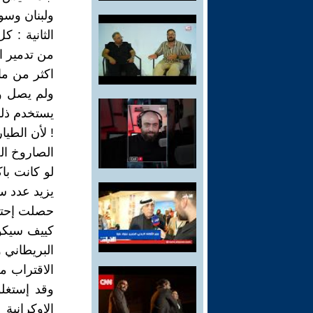
ولبنان وسو
الثانية : 
من تدمير ا
اكثر من ما
ولم يصل وا
يستخدم ذلك
! لأن الطيا
الصاروخ الص
لو كانت با
يزيد عدد س
حصلت إحتفا
كييف سيكو
البريطاني 
الاقتراب م
وقد إستغلو
الاوكرانية 