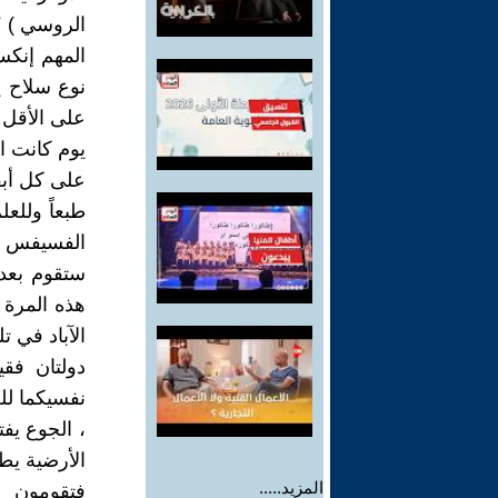
الروسي ) ؟
المهم إنكس
نوع سلاح ي
على الأقل ل
يوم كانت ا
على كل أبق
طبعاً وللع
الفسيفس فأف
ستقوم بعد 
هذه المرة 
الآباد في تل
دولتان فق
نفسيكما لل
، الجوع يفت
الأرضية يطم
المزيد.....
فتقومون ب