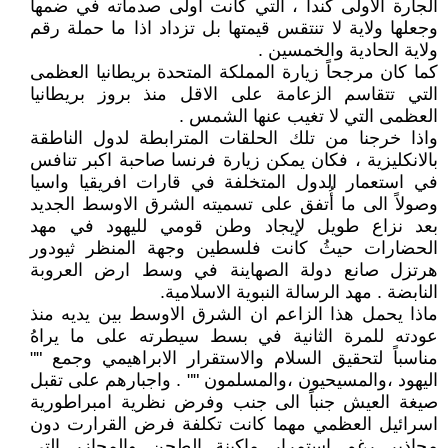
الجارة الاولى كندا ، التي كانت اولى صدماته في ضمها
وجعلها ولاية لا تنتقس قيمتها بل تزداد اذا ما حملة رقم
ولاية الحادية والخمسين .
كما كان مرجحاً زيارة المملكة المتحدة بريطانيا العظمى
التي تتقاسم الزعامة على الاقل منذ بروز بريطانيا
العظمى التي لا تغيب عنها الشمس .
واذا خرجنا من تلك الحلقات المترابطة لدول الناطقة
بالانكليزية ، فكان يمكن زيارة فرنسا صاحبة اكبر تنافس
في استعمار الدول المتخلفة في قارات افريقيا واسيا
وصولاً الى ما أُتفق على تسميته الشرق الاوسط الجديد
بعد نزاع طويل لإيجاد وطن قومي لليهود في مهد
الحضارات حيثُ كانت فلسطين وجهة المنظر ثيودور
هرتزل صانع دولة الصهاينة في وسط ارض العروبة
النابضة . مهد الرسالة النبوية الاسلامية.
ماذا يحمل هذا الزاعم ان الشرق الاوسط بين يديه منذ
عودته للمرة الثانية في بسط سيطرته على ما يراهُ
مناسباً لتحقيق السلام والاستقرار الابراهيمي وجمع ""
اليهود ،والمسيحيون ،والمسلمون "" . واجبارهم على تقبل
صيغة العيش جنباً الى جنب وفرض نظرية امبراطورية
اسرائيل العظمي مهما كانت تكلفة فرض القرارت دون
محاذير رغم استمرار ماكينة الطحن والمجازر التي