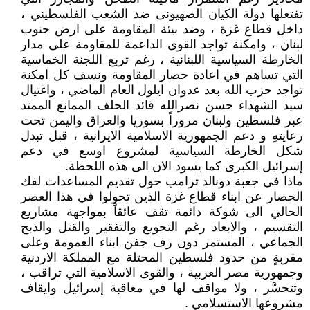
تفتعلها دولة الكيان الصهيونى ضد الشعب الفلسطيني ،
داخل قطاع غزة ، وضد بيئة المقاومة على ارض جنوب
لبنان ، وامكنة تواجد القوى الداعمة للمقاومة على مدار
الخارطة السياسية اللبنانية ، رغم تربع اللجنة الخماسية
التي تساهم في اعادة حصار المقاومة ونسف كل امكنة
تواجد حزب الله بعد عدوان ايلول العام الماضي ، واغتيال
سيد الشهداء حسن نصرالله قائد الحلف الممانع الممتد
عبر فلسطين ولبنان مروراً بسوريا والعراق واليمن تحت
رعايتهِ و دعم الجمهورية الاسلامية الايرانية ، قبل تبدل
شكل الخارطة السياسية لمشروع اوسع في دعم
إسرائيل الكبرى كما يسود الان الى هذه اللحظة.
ماذا في جعبة دونالد ترامب حول تقديم المساعدات لفك
الحصار عن ابناء قطاع غزة الذين تحولوا في هذا العصر
الحالي الى شوكة دائمة تقف عائقاً بمواجهة مشاريع
التقسيم ، والابعاد رغم التجويع والتفقير والقتل والذبح
الجماعي ، المستمر دون رف جفن ابناء العمومة وعلى
مقربةٍ من حدود فلسطين المحتلة مع المملكة الاردنية
وجمهورية مصر العربية ، والقوى الاسلامية التي تراقب ،
وتتحسَّر ، ولا مواقف لها في معاقبة إسرائيل وايقاف
مشروعها الاستسلامي .