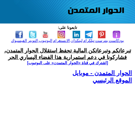
تابعونا على:
بودكاست
بنترست
تيلكرام
لينكدإن
الانستغرام
اليوتيوب
التويتر
الفيسبوك
تبرعاتكم وتبرعاتكن المالية تحفظ استقلال الحوار المتمدن،
فشاركونا في دعم استمرارية هذا الفضاء اليساري الحر
[اشترك في قناة ‫«الحوار المتمدن» على اليوتيوب]
الحوار المتمدن - موبايل
الموقع الرئيسي