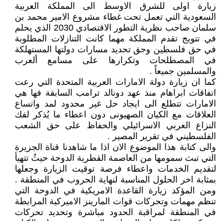
زيارة اولى للشرق الاوسط الى المملكة العربية
السعودية التي تعمل تحت غطاء مشروع الامير محمد بن
سلمان صاحب نظرية التطور الاقتصادي 2030 الذي يحلم
في تتويج تقدم المملكة مهما كانت التنازلات المطلوبة
في حق فلسطين وحق تحديد مسارات دولتها المستهلكة
في المصطلحات وتكرارها على مسامع ألعرب
والمسلمين جميعاً .
كما ان زيارة دولة الامارات العربية المتحدة التي رعت
اتفاقات ابراهام منذ عهد دونالد ترامب السابقة فها هي
الامارات تتطلع الى ايجاد حل غير محدود لمد واتساع
العلاقات مع الكيان الصهيونى دون اعطاء ما يُذكر لفك
النزاع العربي الاسرائيلي والحفاظ على حق الشعب
الفلسطيني في تقرير المصير .
والى كتابة هذا الموضوع الان اذا ما شاهدنا قناة الجزيرة
التي تبث سمومها من العاصمة القطرية الدوحة حيثُ تتهيأ
لتقديم الخدمات واعطاء فرصة توقيت الزيارة وجعلها
بمثابة اخر الحلول المناسبة لنهاية الحروب في المنطقة .
ومن المؤكد زيارة القاعدة الامريكية في الدوحة التي
تنظم مهمات وتحركات قوات المارينز الاميركية المرابطة
في المنطقة لمراقبة الحدود مباشرة وتحديد تحركات