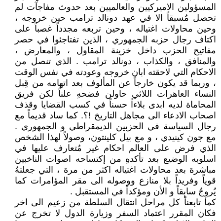
المسؤولين الاميركيين والعالميين بعد حدوث مفاجآت لم
تحصل مُسبقاً الا في عهد دونالد ترامب حين خروجه ،
وحين محاولات اغتياله ، وحين تربعه مجدداً غصباً على
اكتاف رجال حزبه الجمهوري ، الذين تفتاجئوا في حصر
مفاتيح الحزب داخل خزينة المقاول ، والمعارض ،
والمنافق ، والكذاب ، دونالد ترامب . الذي تنصل من
الاحكام التي لاحقته ابان خروجه وعودته في نفس الوقت
، وربما قد يكون خارجاً عن المألوف بعد اتهامه من قِبل
النساء العاهرات اللائي حاولن فضحهِ علناً لكن فريق
المحاماة لديه ابدى بلاءاً حسناً في كسب القضايا وقذف
اصحاب الادعاء الى مجاهل التاريخ !؟. كما ساد قديماً مع
رجال السياسة في الحزبين الديمقراطي و الجمهوري .
مع جون كينيدي ، و مع بيل كلينتون، وصولاً لهذا الشخص
الذي فرض على العالم احكام غير مُتعارف عليها في
اسلوبه الوضيع بعد تأكدهِ من إكتساحه اصوات الناخبين
مباشرة بعد محاولات اغتياله اكثر من مرة ، التي جعلتهُ
قوياً وفريداً بلا منازع ووصوله الى مقر المؤامرات كما
يُروِجُ سابقاً و الأن ومؤكداً في المستقبل .
كما تابعناً كل مراحل انتقال السلطة من زعيم الى اخر
فكان المقرر اعتماد السفر وزيارة الدول لا تخرج عن