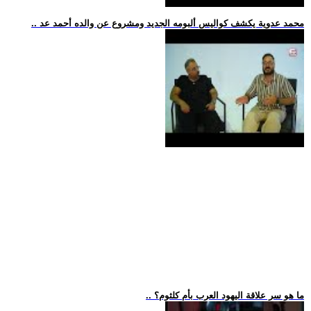
.. محمد عدوية يكشف كواليس ألبومه الجديد ومشروع عن والده أحمد عد
.. ما هو سر علاقة اليهود العرب بأم كلثوم؟