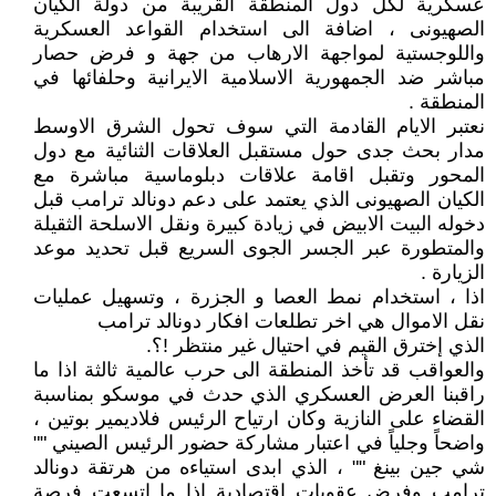
عسكرية لكل دول المنطقة القريبة من دولة الكيان
الصهيونى ، اضافة الى استخدام القواعد العسكرية
واللوجستية لمواجهة الارهاب من جهة و فرض حصار
مباشر ضد الجمهورية الاسلامية الايرانية وحلفائها في
المنطقة .
نعتبر الايام القادمة التي سوف تحول الشرق الاوسط
مدار بحث جدى حول مستقبل العلاقات الثنائية مع دول
المحور وتقبل اقامة علاقات دبلوماسية مباشرة مع
الكيان الصهيونى الذي يعتمد على دعم دونالد ترامب قبل
دخوله البيت الابيض في زيادة كبيرة ونقل الاسلحة الثقيلة
والمتطورة عبر الجسر الجوى السريع قبل تحديد موعد
الزيارة .
اذا ، استخدام نمط العصا و الجزرة ، وتسهيل عمليات
نقل الاموال هي اخر تطلعات افكار دونالد ترامب
الذي إخترق القيم في احتيال غير منتظر !؟.
والعواقب قد تأخذ المنطقة الى حرب عالمية ثالثة اذا ما
راقبنا العرض العسكري الذي حدث في موسكو بمناسبة
القضاء على النازية وكان ارتياح الرئيس فلاديمير بوتين ،
واضحاً وجلياً في اعتبار مشاركة حضور الرئيس الصيني ""
شي جين بينغ "" ، الذي ابدى استياءه من هرتقة دونالد
ترامب وفرض عقوبات اقتصادية اذا ما اتسعت فرصة