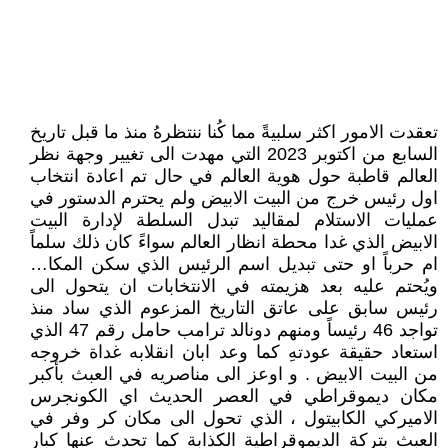
تعقدت الامور اكثر سلبيةً مما كُنا ننتظرهُ منذ ما قبل تاريخ
السابع من اكتوبر 2023 التي مهدت الى تغيير وجهة نظر
العالم قاطبة حول هوية العالم في حال تم اعادة انتخاب
اول رئيس خرج من البيت الابيض ولم يحترم الدستور في
عمليات الاستلام لمقاليد تبدل السلطة لإدارة البيت
الابيض الذي غدا محطة انظار العالم سواءً كان ذلك سلماً
ام حرباً او حتى تبديل اسم الرئيس الذي سكن المكا…
ويُحتم عليه بعد هزيمته في الانتخابات ان يتحول الى
رئيس سابق على عاتق التاريخ المزعوم الذي ساد منذ
تواجد 46 رئيساً ومنهم دونالد ترامب حامل رقم 47 الذي
استعاد حقيقة عودتهِ كما وعد ابان انقلابه غداة خروجه
من البيت الابيض . و اوعز الى مناصريه في العبث بأكبر
مكان ديموقراطي في العصر الحديث اي الكونجرس
الاميركي الكابيتول ، الذي تحول الى مكان كر وفر في
العبث بتركة الديموقراطية الكذابة كما تحدث عنها كبار