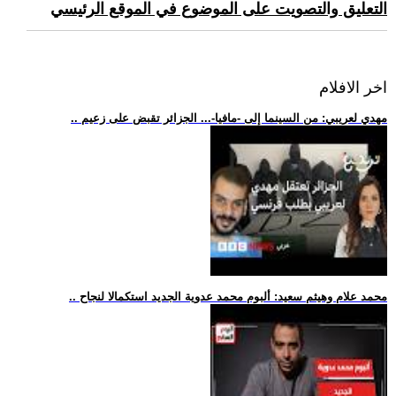
التعليق والتصويت على الموضوع في الموقع الرئيسي
اخر الافلام
.. مهدي لعريبي: من السينما إلى -مافيا-... الجزائر تقبض على زعيم
.. محمد علام وهيثم سعيد: ألبوم محمد عدوية الجديد استكمالا لنجاح