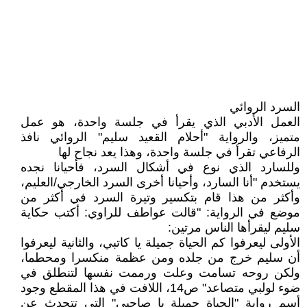
السرد الروائي
العمل الأدبي الذي يقرأ في جلسة واحدة، هو عمل
متميز، والرواية "أحلام القعيد سليم" الروائي نافذ
الرفاعي تقرأ في جلسة واحدة، وهذا يعد نجاح لها
وللسارد الذي نوع في أشكال السرد، فأحيانا نجده
يستخدم "أنا السارد، وأحيانا أخرى السرد الخارجي/العليم،
وأكثر من هذا قام بتكسير وتيرة السرد في أكثر من
موضع في الرواية: "قالت عواطف للراوي: أكتب حكاية
سليم ليقرأها الناس مرتين:
الأولى ليعرفوا كم الحياة جميلة يا كاتبي، والثانية ليعرفوا
أن سليم خرج من جلده ومن عظمة منكسرا ومحطما،
ولكن روحه تسامت وعلت ورممت نفسها لتنطلق في
ضوء لولبي متصاعد" ص14، اللافت في هذا المقطع وجود
أسم رواية "الحياة جميلة يا صاحبي" التي تتحدث عن