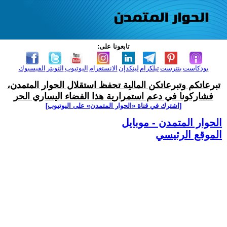
تابعونا على:
بودكاست
بنترست
تيلكرام
لينكدإن
الانستغرام
اليوتيوب
التويتر
الفيسبوك
تبرعاتكم وتبرعاتكن المالية تحفظ استقلال الحوار المتمدن،
فشاركونا في دعم استمرارية هذا الفضاء اليساري الحر
[اشترك في قناة ‫«الحوار المتمدن» على اليوتيوب]
الحوار المتمدن - موبايل
الموقع الرئيسي