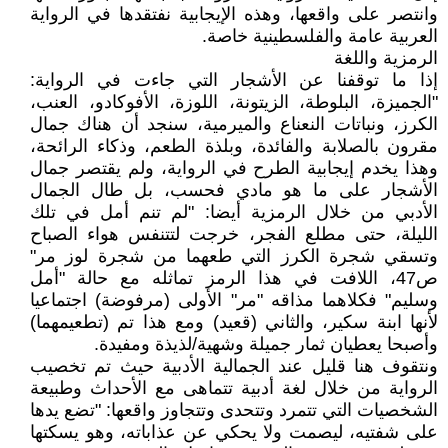
وانتصر على واقعها، وهذه الإيجابية نفتقدها في الرواية
العربية عامة والفلسطينية خاصة.
الرمزية واللغة
إذا ما توقفنا عن الأشجار التي جاءت في الرواية:
"الجميزة، البلوطة، الزيتونة، اللوزة، الأفوكادو، العنب،
الكرز، ونباتات النعناع والميرمية، سنجد أن هناك جمال
مقرون بالصلابة والفائدة، وبلذة الطعم، وذكاء الرائحة،
وهذا يخدم إيجابية الطرح في الرواية، ولم يقتصر جمال
الأشجار على ما هو مادي فحسب، بل طال الجمال
الأدبي من خلال الرمزية أيضا: "لم تنم أمل في تلك
الليلة، حتى مطلع الفجر، خرجت لتتنفس هواء الصباح
وتسقي شجرة الكرز التي طعهما من شجرة لوز مر"
ص47، اللافت في هذا الرمز تماثله مع حالة "أمل
وسليم" فكلاهما مذاقه "مر" الأولى (مرفوضة) اجتماعيا
لأنها ابنة سكير، والثاني (قعيد) ومع هذا تم (تطعيمهما)
وأصبحا يعطيان ثمار جميلة وشهية/لذيذة ومفيدة.
ونتقوف هنا قليل عند الجمالية الأدبية حيث تم تخصيب
الرواية من خلال لغة أدبية تتماهى مع الأحداث وطبيعة
الشخصيات التي تتمرد وتتحدى وتتجاوز واقعها: "تضع يدها
على شفتيه، ليصمت ولا يحكي عن عذاباته، وهو يسكتها