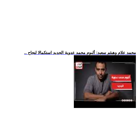
.. محمد علام وهيثم سعيد: ألبوم محمد عدوية الجديد استكمالا لنجاح