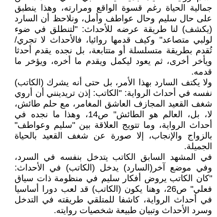
جمالية الحياة رغم قسوة الواقع ومرارته، وهذا ينطبق
على حال سليم وحال عواطف وأمل، ونلاحظ أن السارد
(يكشف) لنا طريقة عرضه للأحداث: "لتنطلق في ضوء
لولبي متصاعد" وكيف قدمها روائيا، فالأحداث لا تجري/
تُقدم بطريقة متسلسلة أو متتابعة، بل نجده يقدم أحدثا
ويأخر أخرى، ثم يعود ليكمل ويقدم ما أخره، ويؤخر ما
قدمه.
ولا يكتف السارد بهذا الأمر، بل حتى أنه يشرك (الكاتب)
نفسه في أحداث الرواية: "الكاتب: إذن تريدينني أن أروي
شغف القعيد المجازف العاشق المغامر، مع حلم طائش،
لا، بل، العالم هو الطائش" ص14، وهذا ما نجده في
أحداث الرواية، وما تتويج العلاقة بين "سليم وعواطف"
بالزواج والإنجاب، إلا صورة عن شغف القعيد بالحياة
الجميلة.
في المشهد السابق الكاتب يتدخل بنفسه في السرد،
وفي موضع آخر(السارد) يدخل (الكاتب) في الأحداث:
"كان الكاتب يروض أفكار سليم في منظومة ذات سياق
فعلي" ص26، وهنا يكون (الكاتب) قد لعب دورا أساسيا
في أحداث الرواية، كاشفا للمتلقي طريقته في التدخل
وسرد الأحداث وتبيان طبيعة شخصيات روايته.