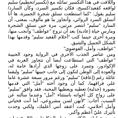
واللافت في هذا التكسير تماثله مع (تكسير/تحطيم) سليم
لواقعه كقعيد/كسيح، فكان تكسير السرد، وكأن السارد/
سليم يقول: "كما استطعت تسلق شجرة الجميزة، ها أنا
أتسلق السرد الروائي، وأتجاوز ما هو مألوف، بمعنى، أن
السارد "سليم" انتصر مرتين، مرة حين تسلق الشجرة
ومارس حياة (عادية) بعد أن تزوج "عواطف" وأنجب منها،
ومرة أخرى حينما كتب "أحلام القعيد سليم" وقدمها بهذا
الشكل الجميل والشيق.
"عواطف، وأمل، الفوضوي"
ومن عناصر الجذب الأخرى في الرواية وجود الحبيبة
"عواطف" التي استطاعت أيضا أن تتجاوز الغربة في
الإكوادور، وتتمرد على زوجها الذي أرادها خامة له،
والعودة إلى الوطن لتكون إلى جانب حبيبها "سليم" وليقما
عائلة رغم (إعاقة) "سليم" ورغم مرور سبعة عشرة عاما
على فراقهما، كما أن وجود أخته "أمل" التي قدمها
بصورة (جدلية) تعطيه ويعطيها المحبة، فقد وافق "سليم"
على زواج كل أخواته باستثناء "أمل" وعندما سألته عن
السبب، أجاب: "لأنهن لسن مشروعي، أما أنت فحياتي
وأمل أحلامي، كنت أعتقد أنني أعلمك، ولكني وجدت
تأثيرك عليّ أعظم وأكبر.