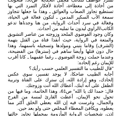
تسرد عواطف للكاتب مجمل الحكاية" ص50، فتحولت
من أخاذة إلى معطاءة، أخاذة لأفكار التمرد التي بها
تستطيع تجاوز الصعاب والعوائق ـ وهذا ما جعلها تتجاوز
سمعة الأب السكير المدمن ـ لتكون فعالة في الحياة،
وفعالة في سرد أحداث الرواية، من هنا وجدناها تدعو
الكاتب/الراوي ليدون ما تمليه من أحداث.
وكان وجود الفوضوي الملحد وزوجته من عناصر التشويق
والمتعة في الرواية، حيث أنقذا فتاة من القتل بتهمة
(الشرف) وقاما بتبني ومولدها وتسجيله باسمهما، وهذا
حال دون قتلها وأيضا ساهم في (سترها) من الفضيحة،
وعندما حملت زوجة الفوضوي ـ رغما عقمهما ـ كانا أقرب
للإيمان رغم إلحاده:
"قال للطبيب ما التفسير العلمي حسب رأيك؟
أجابه الطبيب ضاحكا، لا يوجد تفسير، سوى عكس
إلحادك، وهو إرادة الله، إن سترك على الفتاة وتربية
الطفل على أنه ابنك، أعطاك الله أنت وزوجتك.
قال: حمدا لك يا الله" ص61، وهذا الخاتمة، وما فيها من
تحول نحو الإيمان، أعطت القارئ لمسة من الفرح
والجمال، وغرست فيه إن الله يعطي الخلق أكثر مما
يعطوه، ويكافئ المعطاء المخلص حتى ولو بعد حين.
إذن، شخصيات الرواية المأزومة بمجملها تجاوز حالتها