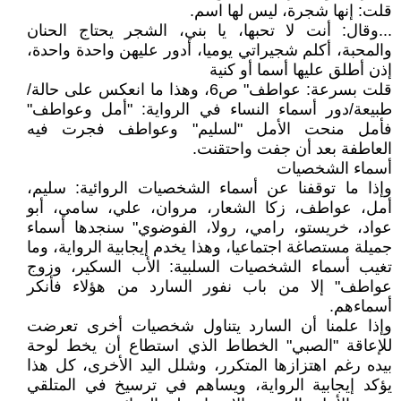
قلت: إنها شجرة، ليس لها اسم.
...وقال: أنت لا تحبها، يا بني، الشجر يحتاج الحنان
والمحبة، أكلم شجيراتي يوميا، أدور عليهن واحدة واحدة،
إذن أطلق عليها أسما أو كنية
قلت بسرعة: عواطف" ص6، وهذا ما انعكس على حالة/
طبيعة/دور أسماء النساء في الرواية: "أمل وعواطف"
فأمل منحت الأمل "لسليم" وعواطف فجرت فيه
العاطفة بعد أن جفت واحتقنت.
أسماء الشخصيات
وإذا ما توقفنا عن أسماء الشخصيات الروائية: سليم،
أمل، عواطف، زكا الشعار، مروان، علي، سامي، أبو
عواد، خريستو، رامي، رولا، الفوضوي" سنجدها أسماء
جميلة مستصاغة اجتماعيا، وهذا يخدم إيجابية الرواية، وما
تغيب أسماء الشخصيات السلبية: الأب السكير، وزوج
عواطف" إلا من باب نفور السارد من هؤلاء فأنكر
أسماءهم.
وإذا علمنا أن السارد يتناول شخصيات أخرى تعرضت
للإعاقة "الصبي" الخطاط الذي استطاع أن يخط لوحة
بيده رغم اهتزازها المتكرر، وشلل اليد الأخرى، كل هذا
يؤكد إيجابية الرواية، ويساهم في ترسيخ في المتلقي