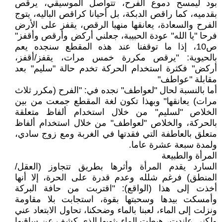
بود ليمسح دموع الفرح، تتواصل الموسيقي، يرقص
بقدميه، كما راقص الدبكة، بل أحيانا كراقص الباليه، يتوج
الفرح والسعادة، يعانقها منهيا الرقص، يقفز على الأرض
فرحا "يا الله" عودة الحبيبة، جعلني أركض وأرقص وأقفز"
ص10، إذا ما توقفنا عند هذه المقطع سنجده يعم
بالحيوية: "يرقص مكررة خمس مرات، يقفز/أقفز،
أركض" فكثرة استخدام الحركة تخدم حالة "سليم" بعد
مقابلة "عواطف"
أما بالنسبة لحال "لعواطف" نجده في: "الفرح (مكرر ثلاث
مرات) يعانقها" وبهذا تكون لغة المقطع جمعت من بين
الخلاص "لسليم" من خلال استخدام ألفاظ متعلقة
بالحركة، والخلاص "لعواطف" من خلال استخدام ألفاظ
متعلق بالعاطفة التي فقدتها في الغربة ومع زوج سادي،
ولمدة سبعة عشرة عاما.
المرأة والطبيعة
السارد يقدم المرأة وأثرها بطريق تتجاوز (العقل/
المنطق) فرغم شلله وعدم قدرة على الحرة، إلا أنها
أخذت إلى هذا (الواقع): "اقتربت من حافة البركة
وأمسكت بيدها وسحبتها بقوة، استجابت بلا مقاومة
ونزلت إلى الماء، لعبنا بالماء وضحكنا، تحاول الابتعاد عني
ولكني عاندت، هبطت الماء بثوبها الذي كشف عن ساقيها