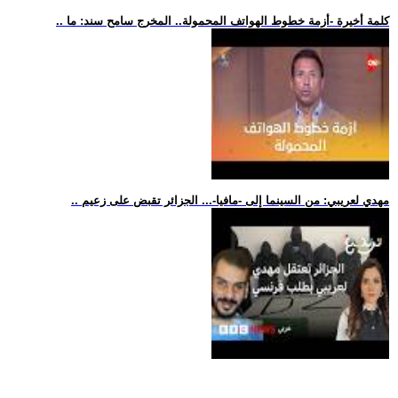
.. كلمة أخيرة -أزمة خطوط الهواتف المحمولة.. المخرج سامح سند: ما
.. مهدي لعريبي: من السينما إلى -مافيا-... الجزائر تقبض على زعيم