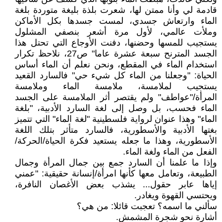
قادمة لي وأنا ممتن لها، شعرت بلذة بليغة متوردة بلغة
الماء وارتعاش جسدي، لمست جسدها بكل الأماكن
وملأت عالمي، لأول مرة أشعر بنصفي المشلول
يستجيب للمسها وحضنها، دفنت الأوجاع التي تحتل هذا
الجسد المترنح سبعة عشرة عاما" ص27، نلاحظ تكرار
استخدام الماء في المقطع، ونحن نعلم أن الماء أساس
الحياة: "وجعلنا من الماء كل شيء حي" فالسارد القعيد
يستجيب لملامسة، ملامسة الماء وملامسة
المرأة/"عواطف" ولم يقتصر أثر الملامسة على الجسد
الماء فحسب، بل وصل إلى لغة السارد الأدبية، "بلغة
الماء" وهذا عنوان لرواية فلسطينية "لغة الماء" التي تتميز
بغتها الأدبية والأسطورية، فالسارد متأثر بتلك اللغة
الأسطورية، وهذا ما جعله يستعيد فكرة الحياة/الحركة/
الفعل من الماء ولغة الماء.
وإذا ما علمنا أن السارد جمع بين جمال المرأة وجمال
الطبيعة، وتعامل معها كأنها امرأة/إنسانة حقيقية: "عمني
إياها عابر حقول... يشذب بعض الأغصان النافرة،
ويحتسي القهوة ويغادر.
سألني ما اسمه؟ تعجبت قائلا: من هي؟
أشارة نحو شجرة المشمش.