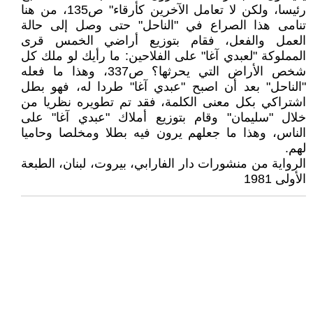
رئيسا، ولكن لا تعامل الآخرين كأرقاء" ص135، من هنا
تنامى هذا الصراع في "الناحل" حتى وصل إلى حالة
العمل والفعل، فقام بتوزيع أراضي الخمس قرى
المملوكة "لعبدي آغا" على الفلاحين: ما رأيك لو ملك كل
شخص الأراض التي يحرثها؟ ص337، وهذا ما فعله
"الناحل" بعد أن اصبح "عبدي آغا" طردا له، فهو بطل
اشتراكي بكل معنى الكلمة، فقد تم تطويره نظريا من
خلال "سليمان" وقام بتوزيع أملاك "عبدي آغا" على
الناس، وهذا ما جعلهم يرون فيه بطلا ومخلصا وحاميا
لهم.
الرواية من منشورات دار الفارابي، بيروت، لبنان، الطبعة
الأولى 1981