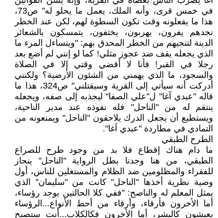
آغا يضرب الناس بعصاه في القرية، وإنه يسن القوانين
في خمس قرى، وأنه الملك، يعمل ما يحلو له" ص73،
هذا ما يفعلونه وقت تكون السطوة لهم، لكن عند الخطر
نجدهم يفرون، يهربون، يختفون، يتمسكون بالشعائر
الدينة لتنجيهم من الخطر المحدق بهم: "ويتساءل المرء ما
الذي يجعله يقف ضد عجوز مثلي! كما لو إنني لم أضع بعد
رجلا في القبر! فأنا لا أقضي وقتي إلا في الصلاة
والسجود، ما الذي يهمني من الشئون الأرضية؟ ولكنني
أدركت أنه سيأتي إلى القرية وسيقتلني" ص324، هذا ما
قاله "عبدي آغا" ل"علي الصفا" ليجذبه إلى صفه، ويجعله
ينتقم له من "الناحل" فله نفوذه عند مدير الناحية،
ويستطيع أن يجعل الدرك يلاحقون "الناحل" ويمنعونه من
التمادي في مطاردة "عبدي آغا".
الطرح الطبقي
ما دام هناك إقطاع فلا بد من وجود طرح للصراع
الطبقي، من هنا وجدنا بطل الرواية "الناحل" ينحاز
للفقراء والمظلومين ضد الظلام والمستغلين للناس، أول
وصية نظرية أخذها "الناحل" كانت من "سليمان" الذي
يمثل المعلم له والناصح: "ففي كلا الحالتين يوجد رؤساء،
أما الأخرون فأرقاء، وأرقاء من أحط الأنواع...الرؤساء
يعيشون كالبشر، أما الأخرون فكالكلاب...أنت ستصبح