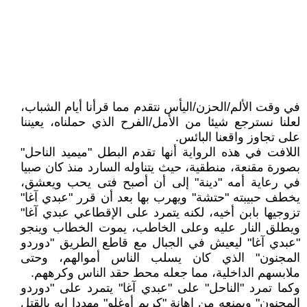
في وقت الألم/الحزن/اليأس نتقدم مما قرأنا أيام الشباب،
لعلنا نسترجع شيئا من الأمل/الفرح الذي حملناه، يعيننا
على تجاوز واقعنا البائس.
اللافت في هذه الرواية أنها تقدم البطل "ميميد الناحل"
بصورة مقنعة، منطقية، حيث يتناوله السارد منذ كان صبيا
في رعاية أمه "دينة" إلى أن أصبح فتى يحب ويعشق،
يخطف حبيبته "حتشة" ويهرب بها بعد أن قرر "عبدي آغا"
تزوجيها بابن أخيه، لكنه يتمرد على الإقطاعي عبدي آغا"
ويطلق النار عليه وعلى الخاطب، يموت الخطاب وينجو
"عبدي آغا" ليعيش في الجبال مع قاطع الطريق "دوردو
المجنون" الذي كان يسلب الناس أموالهم، وحتى
ملابسهم الداخلية، مما جعله محط حقد الناس وكرههم.
وكما تمرد "الناحل" على "عبدي آغا" يتمرد على "دوردو
المجنون" ويمنعه من إهانة "كريم أوغلو" مهددا إيه بالقتل