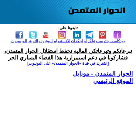
تابعونا على:
بودكاست
بنترست
تيلكرام
لينكدإن
الانستغرام
اليوتيوب
التويتر
الفيسبوك
تبرعاتكم وتبرعاتكن المالية تحفظ استقلال الحوار المتمدن،
فشاركونا في دعم استمرارية هذا الفضاء اليساري الحر
[اشترك في قناة ‫«الحوار المتمدن» على اليوتيوب]
الحوار المتمدن - موبايل
الموقع الرئيسي