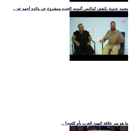
.. محمد عدوية يكشف كواليس ألبومه الجديد ومشروع عن والده أحمد عد
.. ما هو سر علاقة اليهود العرب بأم كلثوم؟