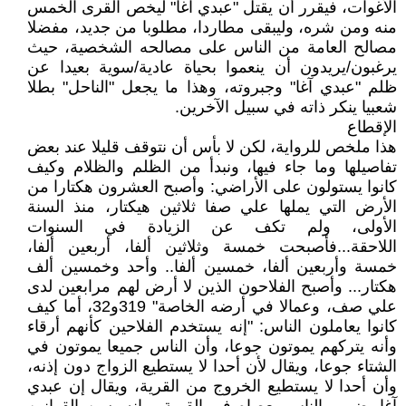
الأغوات، فيقرر أن يقتل "عبدي آغا" ليخص القرى الخمس
منه ومن شره، وليبقى مطاردا، مطلوبا من جديد، مفضلا
مصالح العامة من الناس على مصالحه الشخصية، حيث
يرغبون/يريدون أن ينعموا بحياة عادية/سوية بعيدا عن
ظلم "عبدي آغا" وجبروته، وهذا ما يجعل "الناحل" بطلا
شعبيا ينكر ذاته في سبيل الآخرين.
الإقطاع
هذا ملخص للرواية، لكن لا بأس أن نتوقف قليلا عند بعض
تفاصيلها وما جاء فيها، ونبدأ من الظلم والظلام وكيف
كانوا يستولون على الأراضي: وأصبح العشرون هكتارا من
الأرض التي يملها علي صفا ثلاثين هيكتار، منذ السنة
الأولى، ولم تكف عن الزيادة في السنوات
اللاحقة...فأصبحت خمسة وثلاثين ألفا، أربعين ألفا،
خمسة وأربعين ألفا، خمسين ألفا.. وأحد وخمسين ألف
هكتار... وأصبح الفلاحون الذين لا أرض لهم مرابعين لدى
علي صف، وعمالا في أرضه الخاصة" 319و32، أما كيف
كانوا يعاملون الناس: "إنه يستخدم الفلاحين كأنهم أرقاء
وأنه يتركهم يموتون جوعا، وأن الناس جميعا يموتون في
الشتاء جوعا، ويقال لأن أحدا لا يستطيع الزواج دون إذنه،
وأن أحدا لا يستطيع الخروج من القرية، ويقال إن عبدي