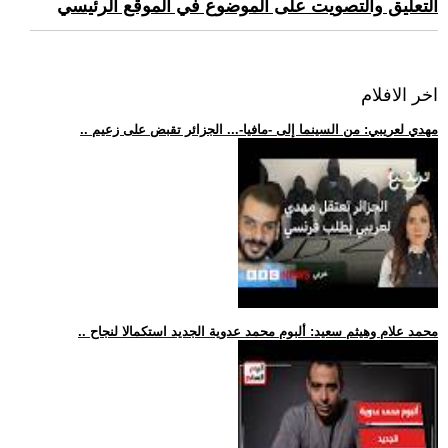
التعليق والتصويت على الموضوع في الموقع الرئيسي
اخر الافلام
.. مهدي لعريبي: من السينما إلى -مافيا-... الجزائر تقبض على زعيم
.. محمد علام وهيثم سعيد: ألبوم محمد عدوية الجديد استكمالا لنجاح