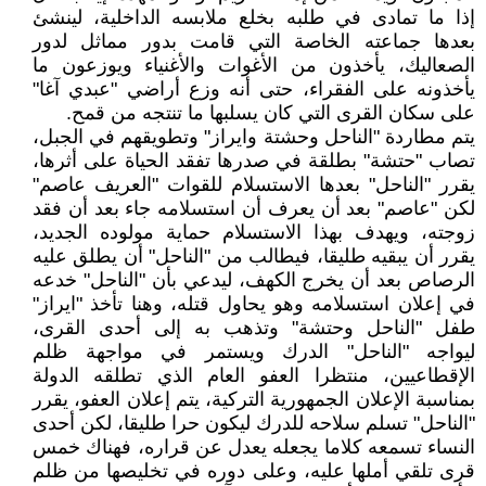
إذا ما تمادى في طلبه بخلع ملابسه الداخلية، لينشئ
بعدها جماعته الخاصة التي قامت بدور مماثل لدور
الصعاليك، يأخذون من الأغوات والأغنياء ويوزعون ما
يأخذونه على الفقراء، حتى أنه وزع أراضي "عبدي آغا"
على سكان القرى التي كان يسلبها ما تنتجه من قمح.
يتم مطاردة "الناحل وحشتة وايراز" وتطويقهم في الجبل،
تصاب "حتشة" بطلقة في صدرها تفقد الحياة على أثرها،
يقرر "الناحل" بعدها الاستسلام للقوات "العريف عاصم"
لكن "عاصم" بعد أن يعرف أن استسلامه جاء بعد أن فقد
زوجته، ويهدف بهذا الاستسلام حماية مولوده الجديد،
يقرر أن يبقيه طليقا، فيطالب من "الناحل" أن يطلق عليه
الرصاص بعد أن يخرج الكهف، ليدعي بأن "الناحل" خدعه
في إعلان استسلامه وهو يحاول قتله، وهنا تأخذ "ايراز"
طفل "الناحل وحتشة" وتذهب به إلى أحدى القرى،
ليواجه "الناحل" الدرك ويستمر في مواجهة ظلم
الإقطاعيين، منتظرا العفو العام الذي تطلقه الدولة
بمناسبة الإعلان الجمهورية التركية، يتم إعلان العفو، يقرر
"الناحل" تسلم سلاحه للدرك ليكون حرا طليقا، لكن أحدى
النساء تسمعه كلاما يجعله يعدل عن قراره، فهناك خمس
قرى تلقي أملها عليه، وعلى دوره في تخليصها من ظلم