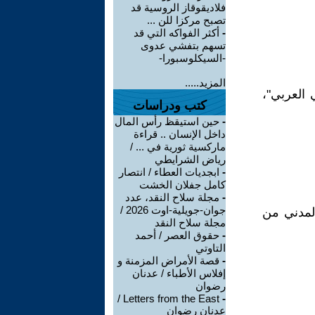
فلاديقوقاز الروسية قد
تصبح مركزا للن ...
-
أكثر الفواكه التي قد
تسهم بتفشي عدوى
-السيكلوسبورا-
المزيد.....
الاشتراكي العربي"،
كتب ودراسات
-
حين استيقظ رأس المال
داخل الإنسان .. قراءة
ماركسية ثورية في ... /
رياض الشرايطي
-
ابجديات العطاء / انتصار
كامل جفلان الخشت
-
مجلة سلاح النقد، عدد
جوان-جويلية-اوت 2026 /
لمدني من
مجلة سلاح النقد
-
حقوق العصر / أحمد
التاوتي
-
قصة الأمراض المزمنة و
إفلاس الأطباء / عدنان
رضوان
Letters from the East /
-
عدنان رضوان