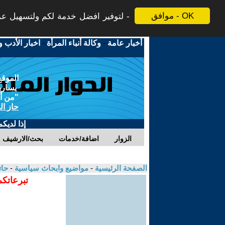
موافق - OK
لتوفير افضل خدمة لكم ولتسهيل عملي
أخبار عامة
-
وكالة أنباء المرأة
-
اخبار الأدب و
الموقع
يسارية
"من أج
حاز ال
إذا لديك
الزوار
اضافة/خدمات
بحث/الارشيف
الصفحة الرئيسية
-
مواضيع وابحاث سياسية
-
حات
تبرعاتكم