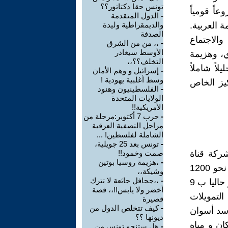
تونس حقا دكتاتور؟؟
اً قومياً
-
الدول المتقدمة
ة العربية.
والديمقراطية وليدة
الصدفة
الاجتماع
-
،، من من الشرق
الأوسط سيغادر
ي، وهزيمة
التخلف؟؟،،
ا المقال تحليلاً شاملاً
-
إسرائيل و وهم الأمان
وسط أغلبية يهودية !
ركيز الخاص
-
الفلسطينيون وهنود
الولايات المتحدة
الأمريكية!!
-
حرب 7 أكتوبر:مرحلة من
مراحل التصفية العرقية
الشاملة لفلسطين! ...
-
تونس بعد 25 جويلية،
اصر تأميم شركة قناة
صمت وخمود!!
-
،هزيمة روسيا بوتين
السويس التي كانت تحت سيطرة بريطانية وفرنسية. كانت القناة تمر بها نحو 1200
وشيكة،،
-
،،جحافل جائعة لا تترك
سفينة شهرياً، وتدر عوائد سنوية تُقدّر آنذاك بـ 100 مليون دولار أمريكي و حاليا ب 9
أخضر ولا يابس!!،، قصة
التمويلات
قصيرة
-
كيف تتخلص الدول من
لكبير : سد أسوان
ديونها ؟؟
ان و مياه
-
هل ستنجو تونس من