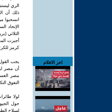
الري ليستم
ذلك أن الد
انسحبوا من
الإتحاد الس
الثلاثي (بر
أجبرت المعت
كرمز للكرا
يجب القول 
اخر الافلام
أن مصر ار
مصر العسكر
التفوق التك
لولا طائرات
حول الجيو
لسلاح الطي