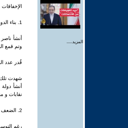
الإخفاقات و
1. بناء الدولة السلطوية
المزيد.....
وتم قمع ال
قُدر عدد المعتقلي
شهدت تلك ا
أنشأ دولة
نقابات و م
2. الضعف الاقتصادي
رغم التوسع