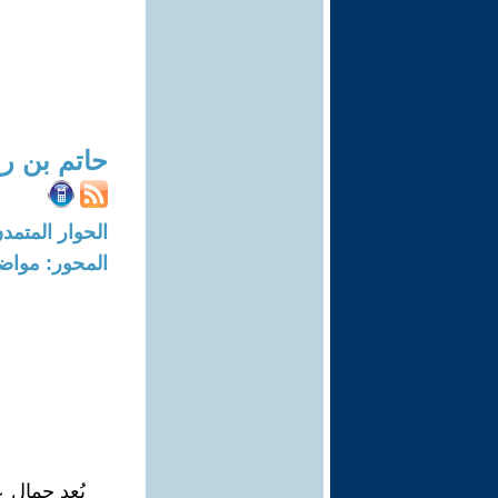
حاتم بن رج
الحوار المتمدن-العدد: 8327 - 25
المحور: مواض