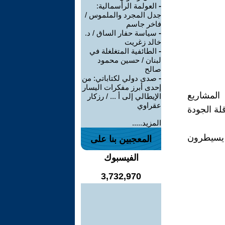
-
العولمة الرأسمالية:
جدل المجرد والملموس /
فاخر جاسم
-
سياسة حفار الساق / د.
خالد زغريت
-
الطائفية المتغلغلة في
لبنان / حسين محمود
صالح
-
صدى دولي لكتاباتي: من
إحدى أبرز مفكرات اليسار
 المشاريع
الإيطالي إلى أ ... / رزكار
عقراوي
قلة الجودة
المزيد.....
ن يسيطرون
المعجبين بنا على
الفيسبوك
3,732,970