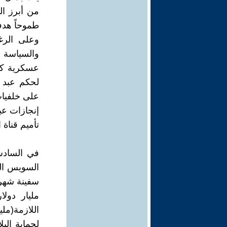
من أبرز ال
طموحاً هدفه
وعلى الرغم
والسياسة ا
لحكم عبد ال
على خلفيات و
إنجازات عبد
تأميم قناة ال
مليار دولا
لحماية البل