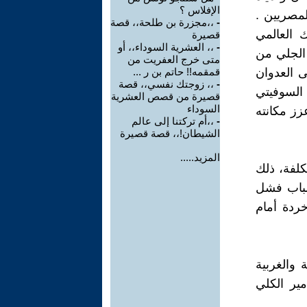
الإفلاس ؟
لمصريين .
-
،،مجزرة بن طلحة،، قصة
ك العالمي
قصيرة
-
،، العشرية السوداء،، أو
 الجلي من
متى خرج العفريت من
لى العدوان
قمقمه!! حاتم بن ر ...
-
،، زوجتك نفسي،، قصة
 السوفيتي
قصيرة من قصص العشرية
السوداء
زز مكانته
-
،،أم تركتنا إلى عالم
الشيطان!،، قصة قصيرة
المزيد.....
كلفة، ذلك
سباب فشل
ردة أمام
 والغربية
ير الكلي