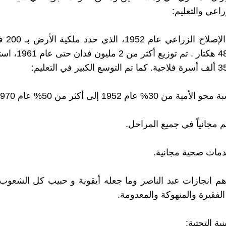
راعي والتعليم:
أُقر قانون 
الواحد أي 48 هكتار . تم 
ن 30% عام 1952 إلى أكثر من 50% عام 1970.
م مجانياً في جميع المراحل.
دمات صحية مجانية.
 انجازات عبد الناصر وما جعله أيقونة و حبيب كل الشعوب 
لفقيرة والمنهوكة والمعدومة.
نية التحتية: