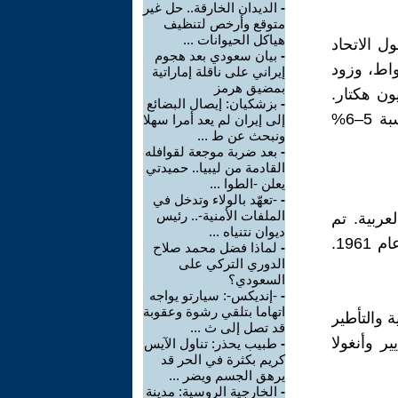
-
الديدان الخارقة.. حل غير
متوقع وأرخص لتنظيف
هياكل الحيوانات ...
زاته، وقد مول الاتحاد
-
بيان سعودي بعد هجوم
دولار. بلغت القدرة الكهربائية للسد 2.1 غيغاواط، وزود
إيراني على ناقلة إماراتية
بمضيق هرمز
ون هكتار.
-
بزشكيان: إيصال البضائع
كما ارتفع معدل نمو الصناعة بنسبة 9–10% سنوياً، والناتج المحلي بنسبة 5–6%
إلى إيران لم يعد أمرا سهلا
ونبحث عن ط ...
-
بعد ضربة موجعة لقوافله
القادمة من ليبيا.. حميدتي
يعلن -الطوا ...
-
-تعهّد بالولاء وتدخل في
الملفات الأمنية-.. رئيس
عربية. تم
ديوان نتنياه ...
تأسيس الجمهورية العربية المتحدة مع سوريا عام 1958، لكنها انهارت عام 1961.
-
لماذا فضل محمد صلاح
الدوري التركي على
السعودي؟
-
-إنديكس-: سيارتو يواجه
اتهاما بتلقي رشوة وعقوبة
ة والتأطير
قد تصل إلى ث ...
ر وأنغولا
-
طبيب يحذر: تناول الآيس
كريم بكثرة في الحر قد
يرهق الجسم ويضر ...
-
الخارجية الروسية: مدينة