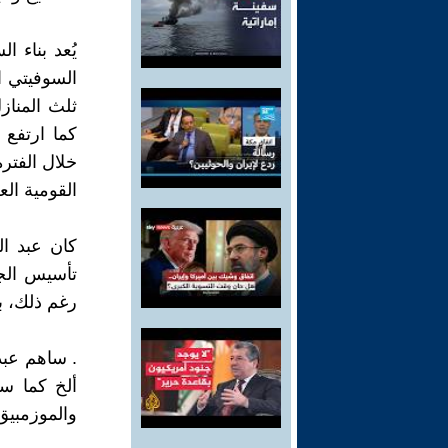
ثلث المناز
خلال الفترة من 1952 
القومية الع
كان عبد ال
رغم ذلك، بق
. ساهم عبد 
ألخ كما سا
والموزمبيق