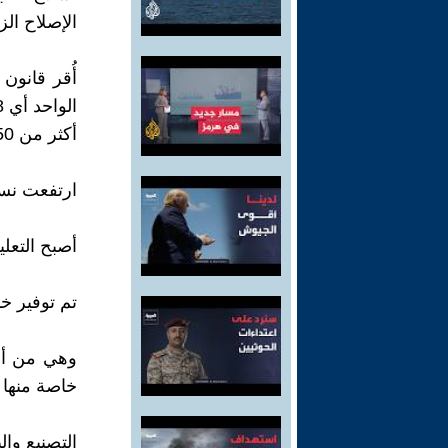
الإصلاح الز
أكثر من 350 ألف أسرة فلاحية. كما تم التوسع الكبير في التعليم:
ارتفعت نسبة محو الأمية م
أصبح التعلي
تم توفير خ
وهي من أهم
خاصة منها ا
التصنيع والب