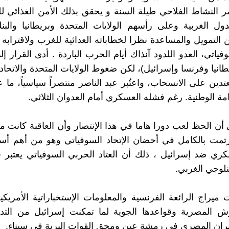
ر النشاط الفلاحي طيلة السنة و يحقق بذلك الأمن الغذائي ل
ول الغربية وعلى رأسهم الولايات المتحدة وبريطانيا والبن
 التمويل والمساعدة نظرا لخطاباته العدائية للغرب ولاقترابه
وفياتي، العدو اللدود آنذاك أيام الحرب الباردة . أدى القرار إ
يطانيا وفرنسا وإسرائيل)، لكن ضغوط الولايات المتحدة والاتحاد
دين على الانسحاب، واعتُبر عبد الناصر منتصراً سياسياً، ما ع
مة الوطنية. رغم فشله العسكري أمام العدوان الثلاثي.
أن الحظ لعب دورا هاما في هذا الإنتصار وأن العاقبة كانت م
تمت بالكامل في أحضان الإتحاد السوفياتي وهو من أهم أ
ي ضد إسرائيل ، ذلك أن العتاد الحربي السوفياتي يعتبر خ
نلوجي الغربي.
 ميراج الرائعة الفرنسية والمعلومات الإستخباراتية الأمريكية
ش المصرية وقواعدها الجوية لما تمكنت إسرائيل من التدم
ران المصري في رمشة عين ومحق القوات البرية في سيناء.