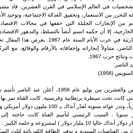
شخصيات في العالم الإسلامي في القرن العشرين. قاد مشروع
 التحرر من الاستعمار، وتحقيق العدالة الاجتماعية، وتوحيد الأم
 من الإنجازات الجليلة التي حققها في مجالات الاقتصاد و
لخارجية، إلا أن حكمه اتسم أيضاً بالتسلط، والتدهور الاقتصاد
عسكرية كارثية في حرب الأيام الستة عام 1967. يعرض هذ
ناصر، متناولاً إنجازاته وإخفاقاته بالأرقام والوقائع، مع الت
نتائج حرب 1967.
 الناصر:
سويس (1956)
في السادس والعشرين من يوليو عام 1956، أعلن عبد الن
ر سنويا . السبب الرئيسي لتأميم القناة كانت حاجته إلى 
اللازمة(مليار دولار آنذاك حاليا 10 مليار دولار ) لمشروعه و حلمه ا
اد من الفياضنات السنوية و توفير الطاقة الكهربائية لثلث السك