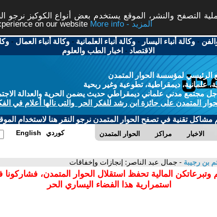
ة التصفح والنشر، الموقع يستخدم بعض أنواع الكوكيز نرجو النق
More info - المزيد
experience on our website
الفن
-
وكالة أنباء اليسار
-
وكالة أنباء العلمانية
-
وكالة أنباء العمال
-
وكا
الاقتصاد
-
اخبار الطب والعلوم
 الرئيسي لمؤسسة الحوار المتمدن
، علمانية، ديمقراطية، تطوعية وغير ربحية
ل مجتمع مدني علماني ديمقراطي حديث يضمن الحرية والعدالة الاجتم
حوار المتمدن على جائزة ابن رشد للفكر الحر والتى نالها أعلام في الفك
م مشاكل تقنية في تصفح الحوار المتمدن نرجو النقر هنا لاستخدام الموقع
كوردي
English
الاخبار
مراكز
الحوار المتمدن
م بن رجيبة
- جمال عبد الناصر: إنجازات وإخفاقات
 وتبرعاتكن المالية تحفظ استقلال الحوار المتمدن، فشاركونا 
استمرارية هذا الفضاء اليساري الحر