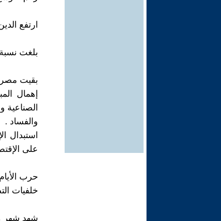
ارتفع الدي
بلغت نسبة البطالة 7–9% رسمياً
بقيت مصر ت
إهمال المب
الصناعية وا
والفساد .
استبدال ال
على الإقتصا
حرب الأيام الستة 1967: الأسباب
خلفيات الت
شهد شهر مايو 1967 سلسلة من الأحداث 