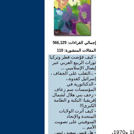
إجمالي القراءات: 566,129
المقالات المنشورة: 110
-
كيف قوّضت قطر وتركيا
ثورات الربيع العربي عبر
إيصال الإسلاميي ...
-
،،التغلب على الجفاف ،
إسرائيل كقدوة،،
-
الدكتاتورية في
المؤسسات سم زعاف
-
زحف بني هلال لشمال
إفريقيا: النكبة و الطامة
الكبرى!!!
-
كيف أثرت الولايات
المتحدة والإتحاد
السوفيتي على تصويت
الأمم ...
يُعد جمال عبد الناصر (1918–1970)، رئيس جمهورية مصر بين عامي 1956 و1970،
-
هل قيس سعيد رئيس