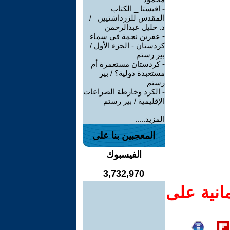
-
افيستا _ الكتاب
المقدس للزرداشتيين_ /
د. خليل عبدالرحمن
-
عفرين نجمة في سماء
كردستان - الجزء الأول /
بير رستم
-
كردستان مستعمرة أم
مستعبدة دولية؟ / بير
رستم
-
الكرد وخارطة الصراعات
الإقليمية / بير رستم
المزيد.....
المعجبين بنا على
الفيسبوك
3,732,970
انية على