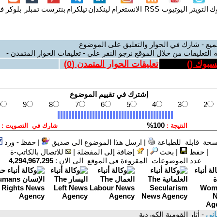
وك
التويتر
اليوتيوب
RSS
الانستغرام
لينكدإن
تيلكرام
بنترست
تمبلر
بلوكر
فل
ميع - شارك في الحوار والتعليق على الموضوع
 التعليقات من خلال الموقع نرجو النقر على - تعليقات الحوار المتمدن -
يسبوك (
)
تعليقات الحوار المتمدن (
0
)
سخة قابلة للطباعة
|
ارسل هذا الموضوع الى صديق
|
حفظ - ورد
|
حفظ
|
بحث
|
إضافة إلى المفضلة
|
للاتصال بالكاتب-ة
عدد الموضوعات المقروءة في الموقع الى الان :
4,294,967,295
اني
- أثار القومية الكوردية