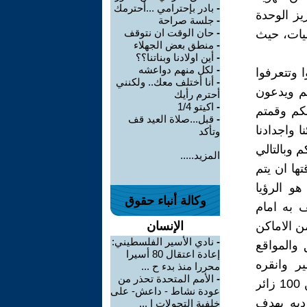
-
بادر بإحترامي ...أحترمك
يز الوحدة
-
جلسة صراحة
-
حان الوقت ان نتوقف
ليات، حيث
-
منطق بعض الجهلاء
-
أين اولادنا وبناتنا؟؟
-
لكل منهم دواعشه
ا وتتعرفوا
-
أنا أختلف معك.. ولكنني
م ويدعون
أحترم رأيك
-
اكيتو 1/4
نكم وقمتم
-
قبل...صلاة العيد قف
 واجدادنا
وتأكد
 وبالتالي
المزيد.....
تها ان يتم
و الرؤيا
وكالة أنباء حقوق
ف به امام
ن الاماكن
الإنسان
-
نادي الأسير الفلسطيني:
 والمواقع
إعادة اعتقال 80 أسيرا
ير وانقره
محررا منذ بدء ح ...
-
الأمم المتحدة تحذر من
واسطنبول يزورون تلك المواقع الاثريه باعداد كبيره ولكن للاسف من بين 100 زائر
عودة نشاط - داعش- على
رديه بهدف
خلفية التحولات ا ...