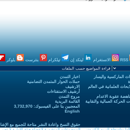
RSS
الانستغرام
لينكد إن
تيلكرام
بنترست
بلوكر
ث الماركسية واليسار
اخبار التمدن
ة
حملات الحوار المتمدن التضامنية
حاث العلمانية في العالم
الارشيف
أرشيف الاستفتاءات
اهضة عقوبة الاعدام
مروج التمدن
الحركة العمالية والنقابية
القائمة البريدية
المعجبين بنا على الفيسبوك: 3,732,970
English
حقوق النسخ واعادة النشر متاحة للجميع مع الإشا
ا بواسطة البريد الكتروني
الموضوعات المنشورة لاعضاء هيئة الادارة لا تعبر