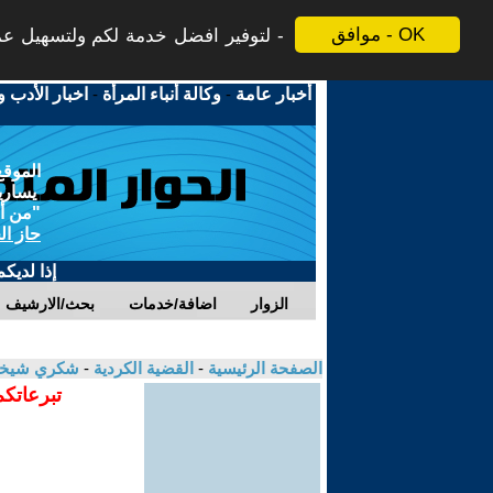
موافق - OK
لتوفير افضل خدمة لكم ولتسهيل عملي
أخبار عامة
-
وكالة أنباء المرأة
-
اخبار الأدب و
الموقع
يسارية
"من أج
حاز ال
إذا لديك
الزوار
اضافة/خدمات
بحث/الارشيف
الصفحة الرئيسية
-
القضية الكردية
-
شكري شيخ
تبرعاتكم