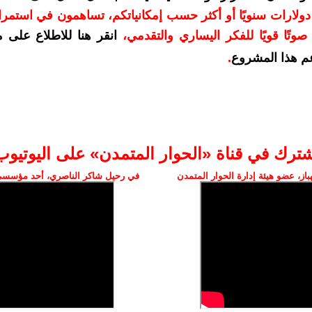
دعمكم بمبلغ 10 دولارات سنويًا أو أكثر حسب إمكانياتكم، تساهمون في استم
وتًا قويًا للفكر اليساري والتقدمي
،
انقر هنا للاطلاع على 
م هذا المشروع
.
شترك في قناة «الحوار المتمدن» على اليوتيوب
ز، عضو هيئة إدارة الحوار المتمدن
في رحيل شاكر الناصري، أحد مؤسسي 