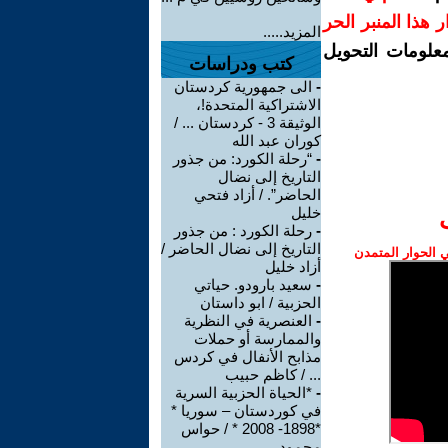
رار هذا المنبر الحر
المزيد.....
معلومات التحويل
كتب ودراسات
-
الى جمهورية كردستان
الاشتراكية المتحدة!،
الوثيقة 3 - كردستان ... /
كوران عبد الله
-
“رحلة الكورد: من جذور
التاريخ إلى نضال
الحاضر”. / أزاد فتحي
خليل
-
رحلة الكورد : من جذور
التاريخ إلى نضال الحاضر /
الحوار المتمدن
أزاد خليل
-
سعید بارودو. حیاتي
الحزبیة / ابو داستان
-
العنصرية في النظرية
والممارسة أو حملات
مذابح الأنفال في كردس
... / كاظم حبيب
-
*الحياة الحزبية السرية
في كوردستان – سوريا *
*1898- 2008 * / حواس
محمود