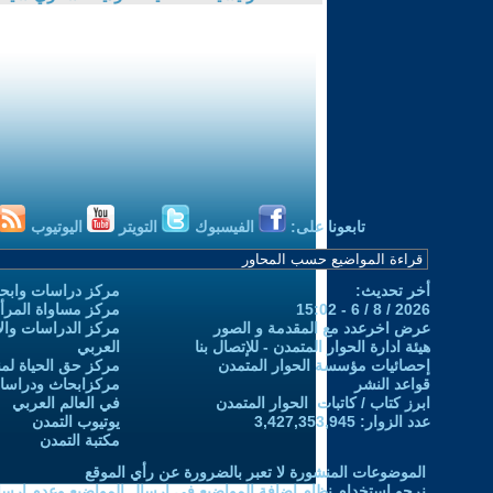
تابعونا على:
الفيسبوك
التويتر
اليوتيوب
أخر تحديث:
مركز دراسات وابحا
2026 / 8 / 6 - 15:02
مركز مساواة المرأ
عرض اخرعدد مع المقدمة و الصور
مركز الدراسات والاب
هيئة ادارة الحوار المتمدن - للإتصال بنا
العربي
إحصائيات مؤسسة الحوار المتمدن
مركز حق الحياة لمن
قواعد النشر
مركزابحاث ودراسات 
ابرز كتاب / كاتبات الحوار المتمدن
في العالم العربي
عدد الزوار: 3,427,353,945
يوتيوب التمدن
مكتبة التمدن
الموضوعات المنشورة لا تعبر بالضرورة عن رأي الموقع
نرجو استخدام نظام إضافة المواضيع في إرسال المواضيع وعدم إرساله