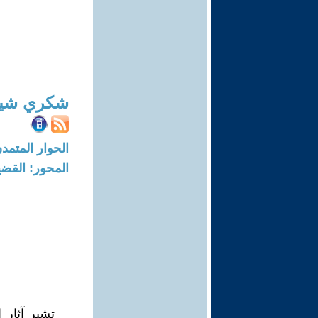
شكري شيخ
الحوار المتمدن-العدد: 8319 - 25
المحور: القضي
تشير آثار ا