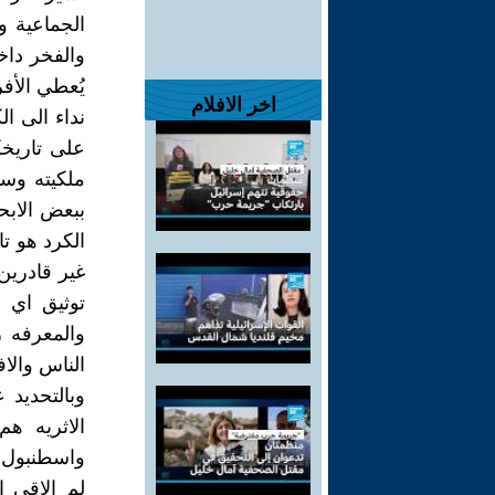
الجماعية و
والفخر داخ
يُعطي الأفر
اخر الافلام
نداء الى ال
على تاريخك
ملكيته وسي
ببعض الابح
الكرد هو ت
غير قادرين 
توثيق اي 
والمعرفه زي
الناس والاف
وبالتحديد 
الاثريه هم
لم الاقي ا