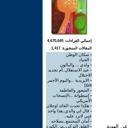
إجمالي القراءات: 4,670,645
المقالات المنشورة: 1,417
-
سكان الوطن
-
الحياد
-
ولدي ... والبالون
-
عيد الاستقلال..أم تجديد
الاحتلال
-
الايزيدية ...واليوم الأحمر
16/4
-
الشعور والعاطفة
-
إسطوانة ...الإنسحاب
الأمريكي
-
هكذا تحدث القائد اوجلان
-
قال لي والدي,,هذا واحد
غبي لاترد عليه..
-
أمان المجتمع..بصلاحه
 عن الهوية
-
القلق التركي..من الكورد