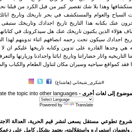
ستكشافها وهذا بلا شك تقصير كبير من قبل الكرد من قبلنا نح
ت السباح والعوام والمستكشف في بحر تاريخك وتاريخ ابائك
رون عنك بكتابه هذا التاريخ تاريخ اجدادك وتاريخك ستبقى
ف هؤلاء الذين يكتبون تاريخك عنك هل سيذكرونك في كتاباتهم
ريخ اجدادك سيكون تحت رحمه انصافهم اثناء تدوينهم لهذا ال
ي وحدها القادره على تدوين وكتابه تاريخها عليكم ان لا 
 التاريخيه واثار حضاراتنا وتاريخ ابائنا واجدادنا وزيارتها والتعرف
ها فقد كمواقع سياحيه وسيران مكان لتناول الطعام والكباب وال
#شكري_شيخاني (هاشتاغ)
موضوع إلى لغات أخرى -
ate the topic into other languages
Powered by
Translate
شروع تطوعي مستقل يسعى لنشر قيم الحرية، العدالة الاجتم
. ولضمان استمراره واستقلاليته، يعتمد بشكل كامل على دعمك