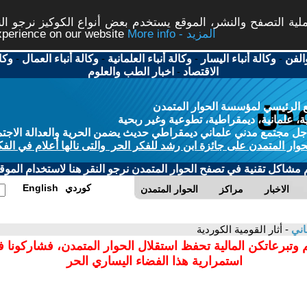
ة التصفح والنشر، الموقع يستخدم بعض أنواع الكوكيز نرجو النق
More info - المزيد
experience on our website
الفن
-
وكالة أنباء اليسار
-
وكالة أنباء العلمانية
-
وكالة أنباء العمال
-
وكا
الاقتصاد
-
اخبار الطب والعلوم
 الرئيسي لمؤسسة الحوار المتمدن
، علمانية، ديمقراطية، تطوعية وغير ربحية
ل مجتمع مدني علماني ديمقراطي حديث يضمن الحرية والعدالة الاجتم
حوار المتمدن على جائزة ابن رشد للفكر الحر والتى نالها أعلام في الفك
م مشاكل تقنية في تصفح الحوار المتمدن نرجو النقر هنا لاستخدام الموقع
كوردي
English
الاخبار
مراكز
الحوار المتمدن
اني
- أثار القومية الكوردية
 وتبرعاتكن المالية تحفظ استقلال الحوار المتمدن، فشاركونا 
استمرارية هذا الفضاء اليساري الحر