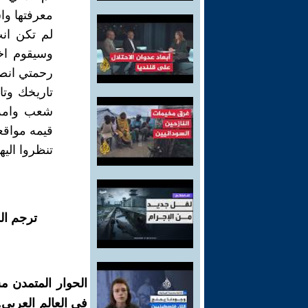
معرفتها وا
لم تكن ان
وسيقوم اخ
رحمتي انصا
تاريخك وتا
شعب وامه ه
قيمه مواقعنا
تنظروا الي
ترجم ال
الحوار المتمدن م
في العالم العربي