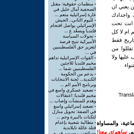
-
منظمات حقوقية: مقتل
ن يعني ان
الصحفية آمال خليل في
 واجدادك
غارة إسرائيلية متعم ...
-
لليوم الثاني.. الجيش
 انت تحت
الإسرائيلي يواصل اقتحام
قلنديا ويصعّد ع ...
 ام لا كل
-
تحولات السياسة
تاريخ فقط
الأميركية تتيح فرصة
لتعزيز حق الفلسطينيين
تقللوا من
في ...
 عليها ولا
-
القوات الإسرائيلية تداهم
مخيم قلنديا للاجئين
شواء
الفلسطينيين شما ...
-
بدعم من الحكومة
الكندية... لجنة الانتخابات
وبرنامج الأمم الم ...
-
تصعيد عسكري واسع في
Transl
مخيم قلنديا: اعتقالات
وهدم للمنشآت وإصاب ...
-
تصعيد إسرائيلي واسع
في الضفة: تحويل منازل
لثكنات بالبيرة وحم ...
-
مطالبة شعبية بإعدام
اعية، والمساواة
قتلة عائلة تايلاندية
م.
ساهم/ي معنا!
وسائحين روسيين في م ...