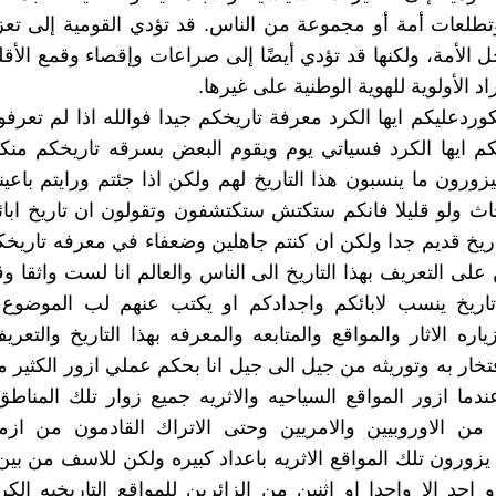
تطلعات أمة أو مجموعة من الناس. قد تؤدي القومية إلى تعز
ل الأمة، ولكنها قد تؤدي أيضًا إلى صراعات وإقصاء وقمع الأق
اد الأولوية للهوية الوطنية على غيرها.
كوردعليكم ايها الكرد معرفة تاريخكم جيدا فوالله اذا لم تعرفو
م ايها الكرد فسياتي يوم ويقوم البعض بسرقه تاريخكم منك
زورون ما ينسبون هذا التاريخ لهم ولكن اذا جئتم ورايتم باعي
اث ولو قليلا فانكم ستكتش ستكتشفون وتقولون ان تاريخ ابائنا
اريخ قديم جدا ولكن ان كنتم جاهلين وضعفاء في معرفه تاريخكم
على التعريف بهذا التاريخ الى الناس والعالم انا لست واثقا وق
تاريخ ينسب لابائكم واجدادكم او يكتب عنهم لب الموضوع ه
اره الاثار والمواقع والمتابعه والمعرفه بهذا التاريخ والتعري
تخار به وتوريثه من جيل الى جيل انا بحكم عملي ازور الكثير م
عندما ازور المواقع السياحيه والاثريه جميع زوار تلك المناطق
 من الاوروبيين والامريين وحتى الاتراك القادمون من ازم
و اجد الا واحدا او اثنين من الزائرين للمواقع التاريخيه الك