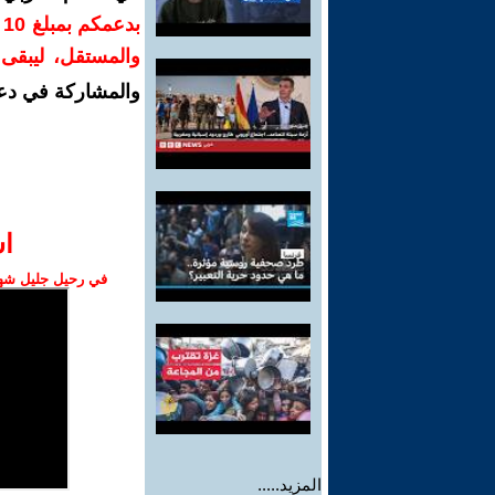
ب
والمستقل، ليبقى ص
والمشاركة في دع
ا‫
في رحيل جليل شهبا
المزيد.....