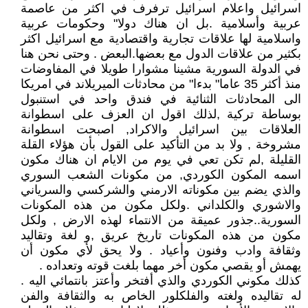
اسرائيل واعلام اسرائيل ترفرف في اكثر من عاصمة
عربية وأسلامية .بل ان هناك دولا" وحكومات عربية
واسلامية لها علاقات تجارية واقتصادية مع اسرائيل اكثر
بكثير من علاقات الدول مع بعضها.البعض . وحتى نحن هنا
في الدولة السورية مشينا مشوارا طويلا في المفاوضات
منذ أكثر 35 عاما" بدءا" من محادثات الميريلاند في امريكا
الى المحادثات الثنائية في فندق واحد في استنبول
بوساطة تركية ,لذلك اقول ان العزف على اسطوانة
العلاقات بين اسرائيل والاكراد, اصبحت اسطوانة
مشروخة , ولا بد من التأكيد على القول بأن هؤلاء القلة
القليلة ,لم تكن تعي في يوم من الايام ان هناك مكون
اسمه المكون الكوردي, من مكونات الشعب السوري
والذي يضم بين مكوناته الارمني والشركسي والسرياني
والاشوري والكلداني .ولكل مكون من هذه المكونات
السورية..جذور عميقة من الانتماء لهذه الارض , ولكل
مكون من هذه المكونات تاريخ عريق ,و لغة وتقاليد
وثقافة وادب وفنون وأعياد . ولا يحق لأي مكون أن
يهمش أو يقصي مكون أخر مهما بلغت قوته وتعداده .
كذلك مكوني الكوردي والذي أفتخر وأعتز بانتمائي اليه .
له تقاليده ولغته والفلكلور الخاص به والثقافة والفن