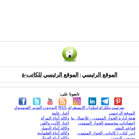
الموقع الرئيسي
الموقع الرئيسي للكاتب-ة
|
تابعونا على:
بنترست
تيلكرام
لينكدإن
الانستغرام
RSS
اليوتيوب
التويتر
الفيسبوك
الموقع الرئيسي
أخبار عامة
هيئة ادارة الحوار المتمدن - للإتصال بنا
وكالة أنباء المرأة
إحصائيات مؤسسة الحوار المتمدن
اخبار الأدب والفن
قواعد النشر
وكالة أنباء اليسار
ابرز كتاب / كاتبات الحوار المتمدن
وكالة أنباء العلمانية
يوتيوب التمدن
وكالة أنباء العمال