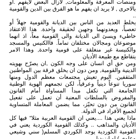
ومنصات المعرفة والمعلومات, لازال البعض لايفهم .او
بالاحرى , لا يريد ان يفهم ما هو الفرق بين الدين والقومية
..
يخلط العديد من الناس بين الديانة والقومية جهلاً أو
تعصباً، ويعدونهما وجهين لحقيقة واحدة. هذا الاعتقاد
خاطيء ويسئ الى الديانة والى القومية معاً، اذ انهما
موضوعان ومجالان مختلفان تماماً. فاالكنيس والمسجد
والكنيسة غير منغلقة على قومية واحدة, وهذا الامر
يتقاطع مع طبيعة الأديان
ومن حق أي انسان على وجه الكون ,ان يصرّح بهويته
الدينية والقومية, ومن دون ان يخلق فرقة بين المواطنين
المثقفين. اليوم تعيش مجتمعات معظم الدول ومنها
سوريا تنوعاً دينياً وعرقياً، لكن تجمعهم الهوية الوطنية
الجامعة التي تكفل مبدأ المساواة أمام القانون
والمفروض بالسلطات المعنية أن تعمل على تفعيل
القانون من دون تحيّز، مما يضمن المعاملة المتساوية
لجميع الأفراد في الدولة.
ماذا يعني هذا ....يعني ان القومية العربية مثلا" فيها كل
الأديان والمذاهب .. وكذلك القومية الكوردية يعني في
القومية الكوردية يوجد الكوردي المسلم( سني وشيعي
وعلوي ) او ايزيديا .