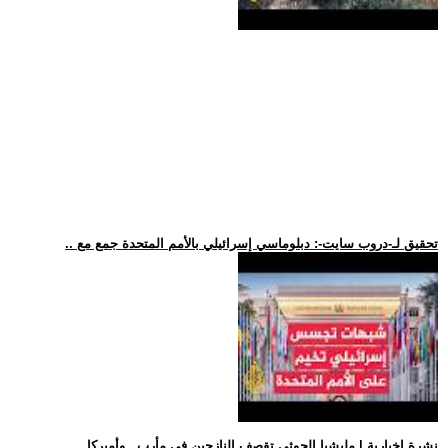
.. تحقيق لـ-دروب سايت-: دبلوماسي إسرائيلي بالأمم المتحدة جمع مع
.. نشرة إخبارية | مليشيا الحوثي تقصف النازحين في مأرب.. وأميركا