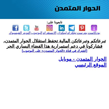
تابعونا على:
بودكاست
بنترست
تيلكرام
لينكدإن
الانستغرام
اليوتيوب
التويتر
الفيسبوك
تبرعاتكم وتبرعاتكن المالية تحفظ استقلال الحوار المتمدن،
فشاركونا في دعم استمرارية هذا الفضاء اليساري الحر
[اشترك في قناة ‫«الحوار المتمدن» على اليوتيوب]
الحوار المتمدن - موبايل
الموقع الرئيسي