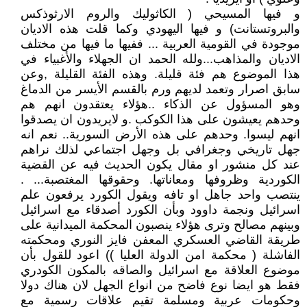
و فيها المسيحي ( الكاثوليك والروم الارثوذكس
والبروتستانت) و فيها اليهودي وكما قلت هذه الاديان
موجودة في القومية العربية ... ففيها ما فيها من مختلف
الاديان والمذاهب...ولله الحمد ان الجهلاء والأغبياء في
هذا الموضوع هم فئة قليلة. وهذه الفئة القليلة ,وعن
سابق اصرار وتعمد لديهم ورم بالقسم الأيسر من الدماغ
وهو المسؤول عن الذكاء ..هؤلاء يعتقدون انهم هم
وحدهم يعيشون على هذا الكوكب .و لايريدون ان يصدقوا
انهم ليسوا. وحدهم على هذه الأرض السورية.. نعم انه
جهل تاريخي وجغرافي بل وجهل اجتماعي لذلك نراهم
عند كل منشور او مقال يكون الحديث فيه عن القضية
الكوردية وظروفها ومعاناتها. وحقوقها المغتصبة... .
ينتصب واحد جاهل او تافه ويقول الكورد يرفعون علم
اسرائيل ونجمة داوود وبأن الكورد أصدقاء مع اسرائيل
وبينهم مصالح وترى هؤلاء ينصبون المحكمة الميدانية على
طريقة القاضي العسكري المعفن فايز النوري ومحكمته
الفاشلة ( محكمة امن الدولة العليا )) اعود للقول بأن
موضوع العلاقة مع اسرائيل والصاقه بالمكون الكودري
فقط هو ايضا نوع فاضح من انواع الجهل لان هناك دولا
وحكومات عربية ومسلمة تقيم علاقات رسمية مع