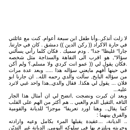
لا زلت أتذكر..وأنا طفل ابن سبعة أعوام. كنت مع عائلتي
في حارة الاكراد (( ركن الدين )) دمشق . كان في حارتنا,
جارا" غليظا" جدا" . ودم سميك . فكان كلما رأني يسألني
سؤالا", هو اقرب الى التفاهة والسذاجة مثل شخصه
.فكان يقول لي (( عمو انت كردي ولا مسلم,؟ ولم أكن
في حينها أفهم مايعني سؤاله هذا ..... وبعد عدة مرات
من سؤاله البايخ, سألت والدي رحمه الله.. ان جارنا ابو
فلان ... يقول لي هكذا. فقال والدي,,هذا واحد غبي لاترد
عليه...
وبعد ان كبرت ونضجت ,اتضح لي ان أمثال هذا الجار
التافه ,الثقيل الدم والغبي .. هم أكثر من الهم على القلب
كما يقال.. وهنا اورد تعريفا" موجزا" للديانة والقومية
والفرق بينهما :
.. الديانة، ...عقيدة يقبلها المرء بكامل وعيه وارادته
وحريته ويلتزم بها في سلوكه اليومي. الديانة غير التديّن