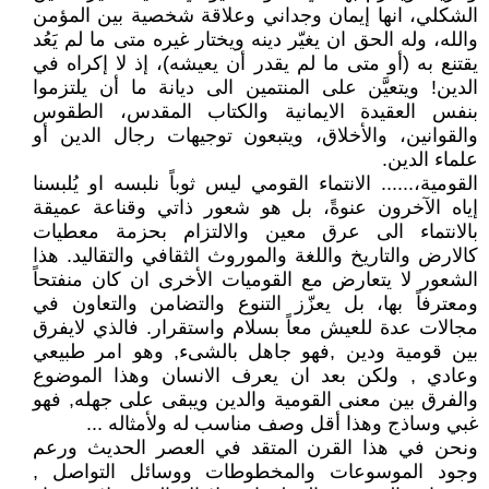
الشكلي، انها إيمان وجداني وعلاقة شخصية بين المؤمن
والله، وله الحق ان يغيّر دينه ويختار غيره متى ما لم يَعُد
يقتنع به (أو متى ما لم يقدر أن يعيشه)، إذ لا إكراه في
الدين! ويتعيَّن على المنتمين الى ديانة ما أن يلتزموا
بنفس العقيدة الايمانية والكتاب المقدس، الطقوس
والقوانين، والأخلاق، ويتبعون توجيهات رجال الدين أو
علماء الدين.
القومية،...... الانتماء القومي ليس ثوباً نلبسه او يُلبسنا
إياه الآخرون عنوةً، بل هو شعور ذاتي وقناعة عميقة
بالانتماء الى عرق معين والالتزام بحزمة معطيات
كالارض والتاريخ واللغة والموروث الثقافي والتقاليد. هذا
الشعور لا يتعارض مع القوميات الأخرى ان كان منفتحاً
ومعترفاً بها، بل يعزّز التنوع والتضامن والتعاون في
مجالات عدة للعيش معاً بسلام واستقرار. فالذي لايفرق
بين قومية ودين ,فهو جاهل بالشىء, وهو امر طبيعي
وعادي , ولكن بعد ان يعرف الانسان وهذا الموضوع
والفرق بين معنى القومية والدين ويبقى على جهله, فهو
غبي وساذج وهذا أقل وصف مناسب له ولأمثاله ...
ونحن في هذا القرن المتقد في العصر الحديث ورعم
وجود الموسوعات والمخطوطات ووسائل التواصل ,