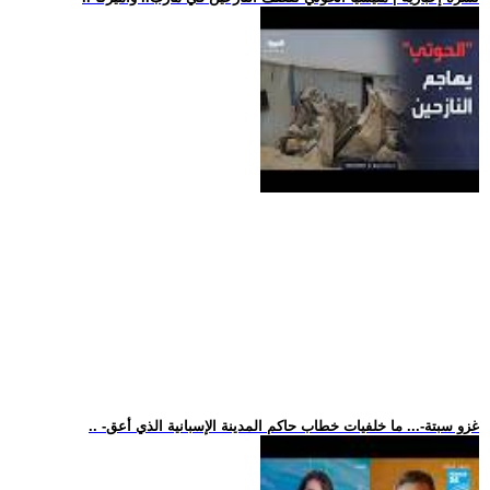
.. -غزو سبتة-... ما خلفيات خطاب حاكم المدينة الإسبانية الذي أعق