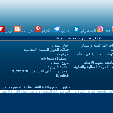
RSS
الانستغرام
لينكد إن
تيلكرام
بنترست
بلوكر
ث الماركسية واليسار
اخبار التمدن
ة
حملات الحوار المتمدن التضامنية
حاث العلمانية في العالم
الارشيف
أرشيف الاستفتاءات
اهضة عقوبة الاعدام
مروج التمدن
الحركة العمالية والنقابية
القائمة البريدية
المعجبين بنا على الفيسبوك: 3,732,970
English
حقوق النسخ واعادة النشر متاحة للجميع مع الإشا
ا بواسطة البريد الكتروني
الموضوعات المنشورة لاعضاء هيئة الادارة لا تعبر