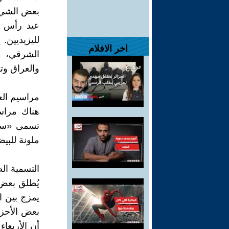
بعض الشيء ع
عيد رأس ا
لليزيديين.
اخر الافلام
والعراق وت
مراسيم الع
هناك مراسي
تسمى «ساو
ملونة للبيض
التسمية ال
يُطلق بعض ا
يمزج بين ال
بعض الأحزا
أن الأربعا