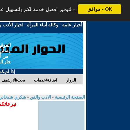
موافق - OK
لتوفير افضل خدمة لكم ولتسهيل عملي
أخبار عامة
-
وكالة أنباء المرأة
-
اخبار الأدب و
الموقع
يسارية
"من أج
حاز ال
إذا لديك
الزوار
اضافة/خدمات
بحث/الارشيف
الصفحة الرئيسية
-
الادب والفن
-
شكري شيخان
تبرعاتكم