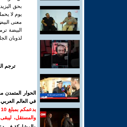
يوم لا يحمل
معنى البي
البيضة ترم
لذوبان الجلي
ترجم ال
الحوار المتمدن م
في العالم العربي
ب
والمستقل، ليبقى ص
والمشاركة في دع