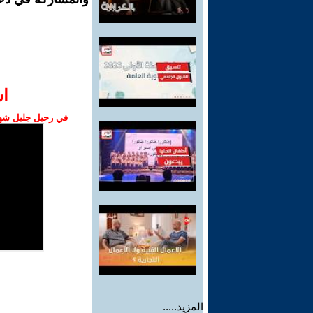
ا‫
في رحيل جليل شهبا
المزيد.....