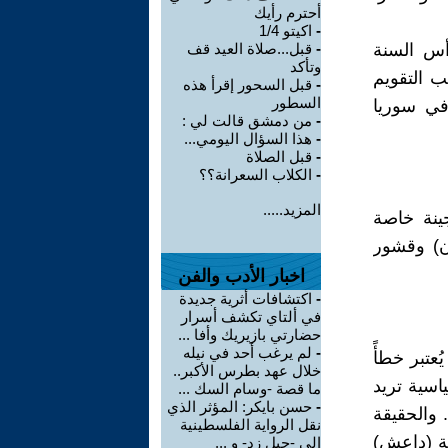
أحترم رأيك
-
اكيتو 1/4
أس السنة
-
قبل...صلاة العيد قف
وتأكد
ب التقويم
-
قبل السحور إقرأ هذه
السطور
 اليزيديون في سوريا
-
من دمشق قالت لي :
-
هذا السؤال اليومي...
-
قبل الصلاة
-
الكلاب السعرانة؟؟
المزيد.....
ينة خاصة
ن) وقشور
اخبار الأدب والفن
-
اكتشافات أثرية جديدة
في ألتاي تكشف أسرار
حضارتي بازيريك وأفا ...
-
لم يرغب أحد في نيله
عتبر خطأً
خلال عهد بطرس الأكبر..
اسية تريد
ما قصة -وسام السك ...
-
حسن بايكر: المؤثر الذي
 والحقيقة
نقل الرواية الفلسطينية
ية (داعش)
إلى -جيل زد- و ...