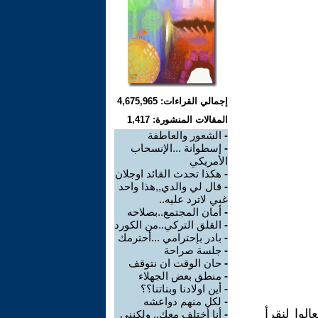
إجمالي القراءات: 4,675,965
المقالات المنشورة: 1,417
-
الشعور والعاطفة
-
إسطوانة ...الإنسحاب
الأمريكي
-
هكذا تحدث القائد اوجلان
-
قال لي والدي,,هذا واحد
غبي لاترد عليه..
-
أمان المجتمع..بصلاحه
-
القلق التركي..من الكورد
-
بادر بإحترامي ...أحترمك
-
جلسة صراحة
-
حان الوقت ان نتوقف
-
منطق بعض الجهلاء
-
أين اولادنا وبناتنا؟؟
-
لكل منهم دواعشه
لوا لنقرأ
-
أنا أختلف معك.. ولكنني