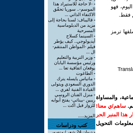
-
-لا حاجة للاستيراد هذا
 هذا اليوم، فهو
الموسم-.. سوريا تحقّق
ق فقط.
الاكتفاء الذاتي ...
-
قاليباف: لسنا بحاجة إلى
مزيد من الدبلوماسية
المسرحية
لقها ترمز
-
السينما كسلاح
أيديولوجي.. كيف يؤطر
فيلم -المواطن المنتقم-
ال ...
-
وزير التربية والتعليم
ورئيس مؤسسة اليابان
يوقعان اتفاقية تعا ...
Transl
-
الطاغوت
-
ماتياس يايسله يترك
الدوري السعودي ويتولى
القيادة الفنية لفري ...
-
منزل الفنان الروسي
اعية، والمساواة
ريبين -بيناتي- يفتح أبوابه
للزوار قبل اكت ...
م.
ساهم/ي معنا!
رار هذا المنبر الحر
المزيد.....
معلومات التحويل
كتب ودراسات
-
ديوان 24 شعر / منصور