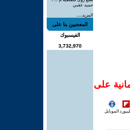
حميد عقبي
المزيد.....
المعجبين بنا على
الفيسبوك
3,732,970
انية على
يبورد
الموبايل