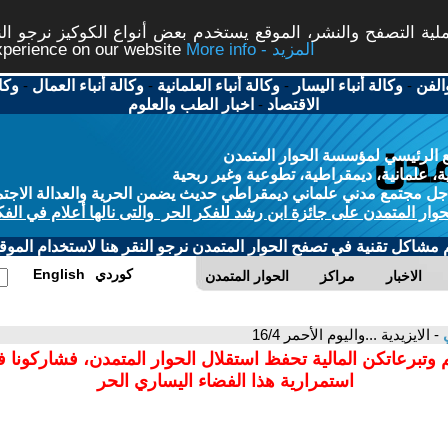
ة التصفح والنشر، الموقع يستخدم بعض أنواع الكوكيز نرجو النق
More info - المزيد
experience on our website
الفن
-
وكالة أنباء اليسار
-
وكالة أنباء العلمانية
-
وكالة أنباء العمال
-
وكا
الاقتصاد
-
اخبار الطب والعلوم
 الرئيسي لمؤسسة الحوار المتمدن
، علمانية، ديمقراطية، تطوعية وغير ربحية
ل مجتمع مدني علماني ديمقراطي حديث يضمن الحرية والعدالة الاجتم
حوار المتمدن على جائزة ابن رشد للفكر الحر والتى نالها أعلام في الفك
م مشاكل تقنية في تصفح الحوار المتمدن نرجو النقر هنا لاستخدام الموقع
كوردي
English
الاخبار
مراكز
الحوار المتمدن
ي
- الايزيدية ...واليوم الأحمر 16/4
 وتبرعاتكن المالية تحفظ استقلال الحوار المتمدن، فشاركونا 
استمرارية هذا الفضاء اليساري الحر