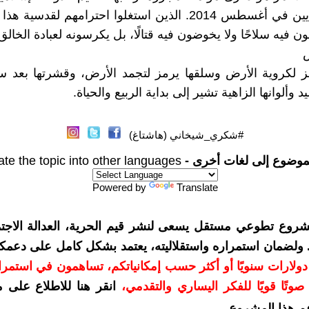
بحق اليزيديين في أغسطس 2014. الذين استغلوا احترامهم لقدسية
ون فيه سلاحًا ولا يخوضون فيه قتالًا، بل يكرسونه لعبادة الخال
ض
ز لكروية الأرض وسلقها يرمز لتجمد الأرض، وقشرتها بعد س
د وألوانها الزاهية تشير إلى بداية الربيع والحياة.
#شكري_شيخاني (هاشتاغ)
موضوع إلى لغات أخرى -
ate the topic into other languages
Powered by
Translate
شروع تطوعي مستقل يسعى لنشر قيم الحرية، العدالة الاجتم
. ولضمان استمراره واستقلاليته، يعتمد بشكل كامل على دعمك
دعمكم بمبلغ 10 دولارات سنويًا أو أكثر حسب إمكانياتكم، تساهمون في استم
وتًا قويًا للفكر اليساري والتقدمي
،
انقر هنا للاطلاع على 
م هذا المشروع
.