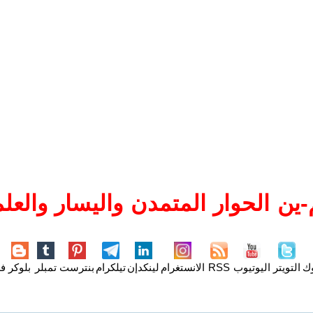
ين الحوار المتمدن واليسار والعلم
وك
التويتر
اليوتيوب
RSS
الانستغرام
لينكدإن
تيلكرام
بنترست
تمبلر
بلوكر
فل