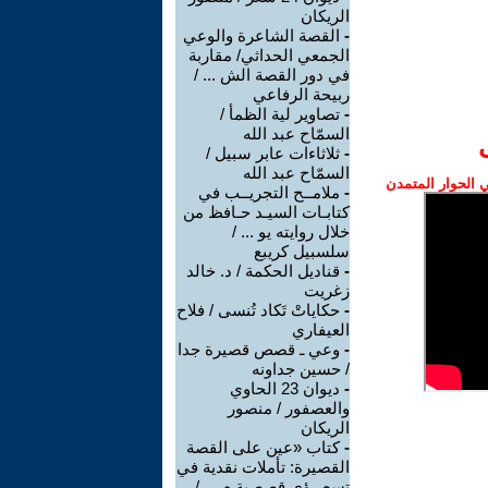
الريكان
-
القصة الشاعرة والوعي
الجمعي الحداثي/ مقاربة
في دور القصة الش ... /
ربيحة الرفاعي
-
تصاوير لية الظمأ /
السمّاح عبد الله
-
ثلاثاءات عابر سبيل /
السمّاح عبد الله
الحوار المتمدن
-
ملامــح التجريــب في
كتابـات السيـد حـافظ من
خلال روايته يو ... /
سلسبيل كريبع
-
قناديل الحكمة / د. خالد
زغريت
-
حكاياتْ تَكاد تُنسى / فلاح
العيفاري
-
وعي ـ قصص قصيرة جدا
/ حسين جداونه
-
ديوان 23 الحاوي
والعصفور / منصور
الريكان
-
كتاب «عين على القصة
القصيرة: تأملات نقدية في
تسع رؤى قصصية م ... /