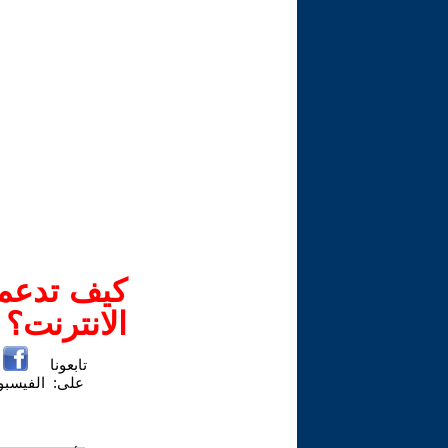
كيف تدعم-
الانترنت؟
تابعونا
على:
الفيسب