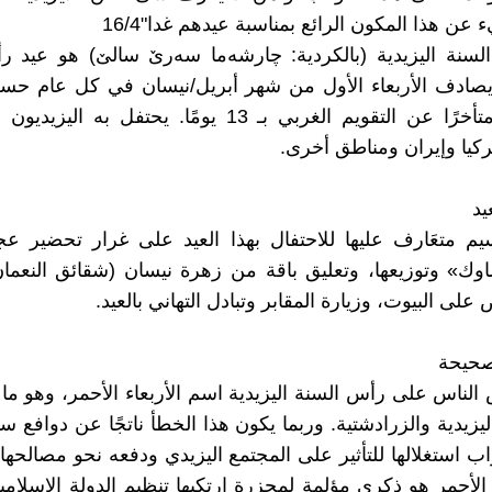
ن هذا المكون الرائع بمناسبة عيدهم غدا"16/4
لسنة اليزيدية (بالكردية: چارشەما سەرێ سالێ‏) هو عيد ر
 يصادف الأربعاء الأول من شهر أبريل/نيسان في كل عام حس
الشرقي، متأخرًا عن التقويم الغربي بـ 13 يومًا. يحتفل به
ركيا وإيران ومناطق أخرى.
يد
م متعَارف عليها للاحتفال بهذا العيد على غرار تحضير عج
ك» وتوزيعها، وتعليق باقة من زهرة نيسان (شقائق النعما
 على البيوت، وزيارة المقابر وتبادل التهاني بالعيد.
صحيحة
لناس على رأس السنة اليزيدية اسم الأربعاء الأحمر، وهو ما يُ
يزيدية والزرادشتية. وربما يكون هذا الخطأ ناتجًا عن دوافع سي
ب استغلالها للتأثير على المجتمع اليزيدي ودفعه نحو مصالحها.
ء الأحمر هو ذكرى مؤلمة لمجزرة ارتكبها تنظيم الدولة الإسلام