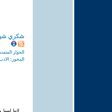
شكري شيخ
الحوار المتمدن-العدد: 8314 - 25
المحور: الادب
لاننا لسنا