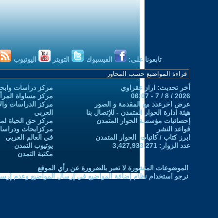
تابعونا على:
الفيسبوك
التويتر
اليوتيوب
أخر تحديث: اراز عقراوي
مركز دراسات وابحا
2026 / 8 / 7 - 06:07
مركز مساواة المرأ
عرض اخرعدد مع المقدمة و الصور
مركز الدراسات والاب
هيئة ادارة الحوار المتمدن - للإتصال بنا
العربي
إحصائيات مؤسسة الحوار المتمدن
مركز حق الحياة لمن
قواعد النشر
مركزابحاث ودراسات 
ابرز كتاب / كاتبات الحوار المتمدن
في العالم العربي
عدد الزوار: 3,427,933,271
يوتيوب التمدن
مكتبة التمدن
الموضوعات المنشورة لا تعبر بالضرورة عن رأي الموقع
نرجو استخدام نظام إضافة المواضيع في إرسال المواضيع وعدم إرساله