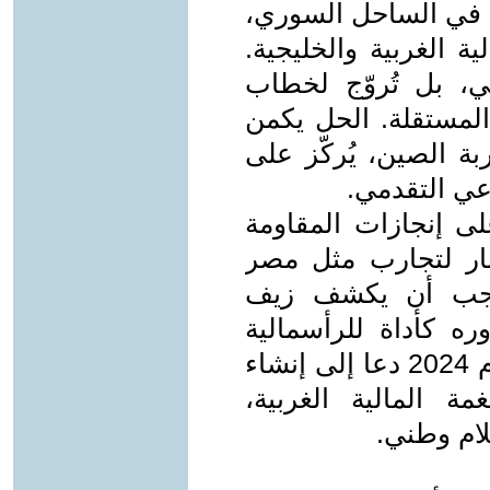
ية في الساحل السوري،
 الغربية والخليجية.
ي، بل تُروّج لخطاب
المستقلة. الحل يكمن
ة الصين، يُركّز على
عي التقدمي.
لى إنجازات المقاومة
تبار لتجارب مثل مصر
ا يجب أن يكشف زيف
وره كأداة للرأسمالية
الغربية. تقرير لـMonthly Review عام 2024 دعا إلى إنشاء
ة المالية الغربية،
لام وطني.