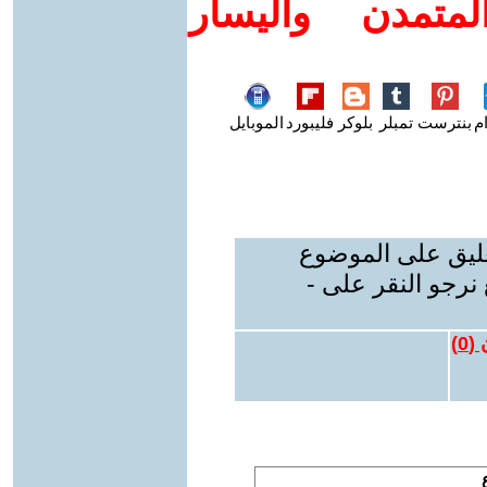
متمدن واليسار
م
بنترست
تمبلر
بلوكر
فليبورد
الموبايل
عليق على الموضوع
نرجو النقر على -
 (
0
)