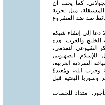
ولاني. كما يجب أن
ة المستقلة، مثل تجربة
كحائط صد ضد المشروع
تقرير لـAl-Ahram Weekly عام 2023 دعا إلى إنشاء شبكة
 الخليج والغرب. هذه
فكر الشيوعي التقدمي،
 للإسلام الصهيوني
اغة السردية العربية،
 وحزب الله، ومُعيدةً
 وسوريا البعثية قبل
أجور: امتداد للخطاب