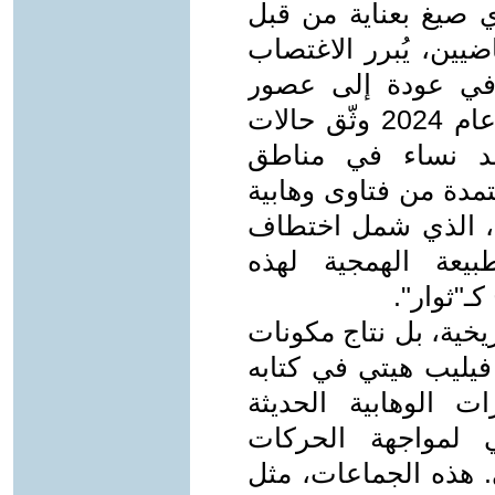
ي صيغ بعناية من قبل
ضيين، يُبرر الاغتصاب
في عودة إلى عصور
العبودية. تقرير لـMiddle East Eye عام 2024 وثّق حالات
ضد نساء في مناطق
مدة من فتاوى وهابية
، الذي شمل اختطاف
بيعة الهمجية لهذه
كـ"ثوار".
يخية، بل نتاج مكونات
 فيليب هيتي في كتابه
، فإن التيارات الوهابية الحديثة
 لمواجهة الحركات
. هذه الجماعات، مثل