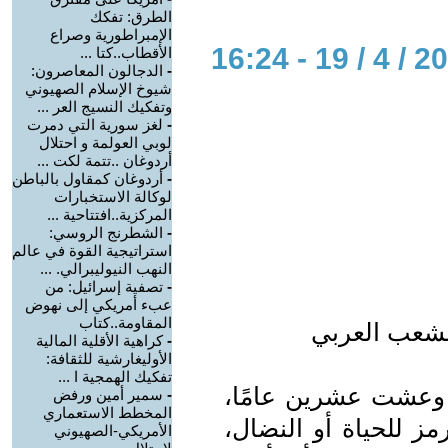
الطرق: تفكك
الإمبراطورية وصراع
الأقطاب..كتا ...
-
الدجالون المعاصرون:
شيوخ الإسلام الصهيوني
وتفكيك النسيج العر ...
-
لغز سورية التي دمرت
لوبي العولمة و احتلال
أردوغان ..تتمة لكت ...
-
أردوغان كمقاول بالباطن
لوكالة الاستخبارات
المركزية..افتتاحية ...
-
الشطرنج الروسي:
استراتيجية القوة في عالم
النهب النيوليبرالي. ...
-
تصفية إسرائيل: من
عبء أمريكي إلى نهوض
المقاومة..كتاب
الشعب العربي
-
كراهية الأقلية المالية
الأوليغارشية للثقافة:
تفكيك الهمجية ا ...
وعشت عشرين عامًا،
-
سمير أمين ورفض
المخطط الاستعماري
مز للحياة أو النضال،
الأمريكي-الصهيوني