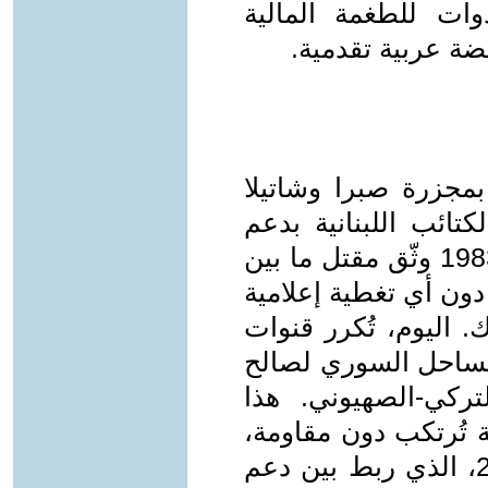
ات للطغمة المالية
ضة عربية تقدمية.
بمجزرة صبرا وشاتيلا
ت الكتائب اللبنانية بدعم
إسرائيلي. تقرير للأمم المتحدة عام 1983 وثّق مقتل ما بين
ني، دون أي تغطية إعلامية
. اليوم، تُكرر قنوات
الساحل السوري لصالح
ركي-الصهيوني. هذا
ة تُرتكب دون مقاومة،
كما يُظهر تقرير لـJacobin عام 2025، الذي ربط بين دعم