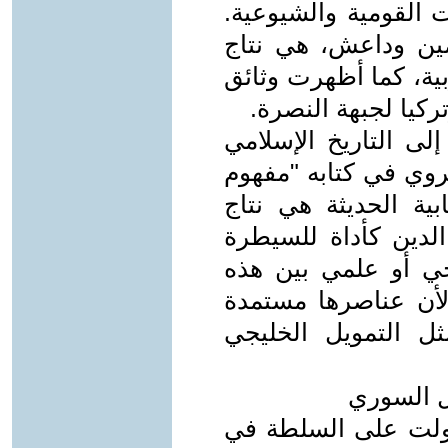
 القومية والشيوعية.
مين وداعش، هي نتاج
بية، كما أظهرت وثائق
لى التاريخ الإسلامي
عروي في كتابه "مفهوم
ات الوهابية الحديثة هي نتاج
الدين كأداة للسيطرة
خي أو علمي بين هذه
 لأن عناصرها مستمدة
ثل التمويل الخليجي
ستولت على السلطة في