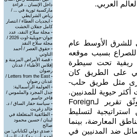
عالم العربي.
داخل الإنسان .. قراءة
ماركسية ثورية في ... /
رياض الشرايطي
-
ابجديات العطاء / انتصار
كامل جفلان الخشت
-
مجلة سلاح النقد، عدد
جوان-جويلية-اوت 2026 /
ي للشرق الأوسط عام
مجلة سلاح النقد
-
حقوق العصر / أحمد
ًا للصراع بسبب موقعه
التاوتي
-
قصة الأمراض المزمنة و
 ريفية تحت سيطرة
إفلاس الأطباء / عدنان
امي على الطريق كان
رضوان
Letters from the East /
-
أخرى مثل طريق حلب-
عدنان رضوان
-
العولمة الرأسمالية:
كثر حيوية للمدنيين.
جدل المجرد والملموس /
فاخر جاسم
التغطية الإعلامية للكاستيلو، كما وثّق تقرير لـForeign
-
سياسة حفار الساق / د.
خالد زغريت
 جزءًا من استراتيجية لتسليط
-
الطائفية المتغلغلة في
ناطق المعارضة، بينما
لبنان / حسين محمود
صالح
فصائل ضد المدنيين في
-
صدى دولي لكتاباتي: من
إحدى أبرز مفكرات اليسار