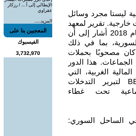
الإيطالي إلى أ ... / رزكار
عقراوي
ربية ليستا مجرد وسائل
المزيد.....
 خارجية. تقرير لمعهد
المعجبين بنا على
واشنطن لسياسات الشرق الأدنى عام 2018 أشار إلى أن
سورية، بما في ذلك
الفيسبوك
كان مصحوبًا بحملات
3,732,970
الجماعات. هذا الدور
مالية الغربية، التي
تستخدم وسائل مثل CNN وBBC لتبرير التدخلات
ماعية تحت غطاء
 في الساحل السوري: