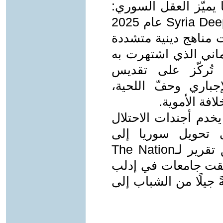
 يميّز العقل السوري:
التفكير العلمي والتقدمي. تقرير لـSyria Deeply عام 2025
 مناهج دينية متشددة
ماني الذي اشتهرت به
تُركّز على تقديس
جباري وحفّ اللحية،
افة الأموية.
خدم أجندات الاحتلال
ى تحويل سوريا إلى
مستنقع من الجهل والعنف. كما وثّق تقرير لـThe Nation
م أغلقت جامعات في إدلب
 جيلًا من الشباب إلى