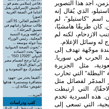
من، أجد هذا التصوير
دفاعي إسلامي يضم قو ...
-
الجيش الإسرائيلي يقتل
ستيلو، الذي يُقال إنه
أغناما في الضفة الغربية
(صور)
 اسم "كاستيلو"، لم
-
التعليم العالي: 91 ألف
ن. كان طريقًا هامشيًا،
طالب سجلوا رغباتهم في
تنسيق المرحلة ا ...
تجنب الازدحام، لكنه لم
-
ترافقه وزيرة التنمية
المحلية.. رئيس الوزراء
ج له وسائل الإعلام.
يبدأ جولة موسعة ...
-
“بحوث الصحة الحيوانية
دة موجّهة تهدف إلى
ببنها” يجدد اعتماده
الدولي “ISO 17025” ...
مد الحرب في سوريا.
-
تركيا ترجح انضمام مصر
دية، مثل الجزيرة
إلى اتفاق الدفاع
المشترك مع السعودية و
 "البطلة" التي تحارب
...
-
الفيفا يحذر من -جهود
ر المدمّر لفصائل مثل
متضافرة ومستمرة- هدفها
-تقويض- مكانة إن ...
حقًا)، التي ارتبطت
المزيد.....
ين. هذه السردية تخدم
كتب ودراسات
يجية، التي تسعى إلى
-
حين استيقظ رأس المال