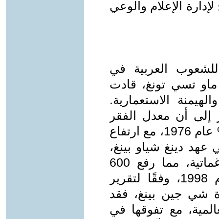
إدارة الإعلام والوعي
ا للشعوب العربية في
 ماو تسي تونغ، قادت
لهيمنة الاستعمارية.
 الدولي عام 1978 أشار إلى أن معدل الفقر
انخفض من 80% عام 1949 إلى 30% عام 1976، مع ارتفاع
م الأساسي إلى 90%. في عهد دينغ شياو بينغ،
تبنّت الصين إصلاحات اقتصادية براغماتية، مما رفع 600
مليون شخص من الفقر بحلول عام 1998، وفقًا لتقرير
ة شي جين بينغ، فقد
المية، مع تفوقها في