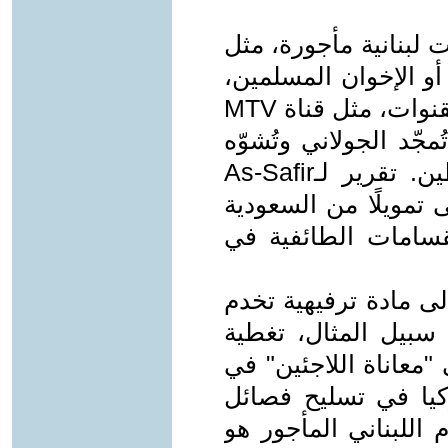
 لبنانية مأجورة، مثل
و الإخوان المسلمين،
في نشر الخطاب الاستعماري. هذه القنوات، مثل قناة MTV
ُمجّد الجولاني وتُشوّه
المقاومة، سواء في لبنان أو فلسطين. تقرير لـAs-Safir
تلقى تمويلًا من السعودية
نقسامات الطائفية في
إلى مادة ترفيهية تخدم
 سبيل المثال، تغطية
على "معاناة اللاجئين" في
ركيا في تسليح فصائل
ام اللبناني المأجور هو