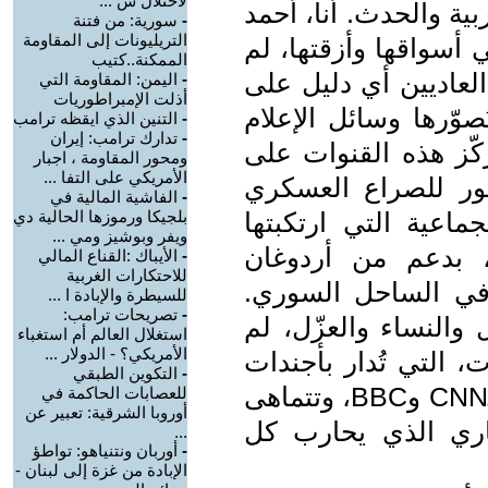
لاحتلال س ...
بية والحدث. أنا، أحمد
-
سورية: من فتنة
التريليونات إلى المقاومة
أسواقها وأزقتها، لم
الممكنة..كتيب
العاديين أي دليل على
-
اليمن: المقاومة التي
أذلت الإمبراطوريات
صوّرها وسائل الإعلام
-
التنين الذي ايقظه ترامب
-
تدارك ترامب: إيران
ركّز هذه القنوات على
ومحور المقاومة ، اجبار
الأمريكي على التفا ...
ور للصراع العسكري
-
الفاشية المالية في
ماعية التي ارتكبتها
بلجيكا ورموزها الحالية دي
ويفر وبوشيز ومي ...
، بدعم من أردوغان
-
الأيباك :القناع المالي
للاحتكارات الغربية
 في الساحل السوري.
للسيطرة والإبادة ا ...
-
تصريحات ترامب:
والنساء والعزّل، لم
استغلال العالم أم استغباء
الأمريكي؟ - الدولار ...
 التي تُدار بأجندات
-
التكوين الطبقي
تخدم الطغمة المالية الغربية، ممثلةً بـCNN وBBC، وتتماهى
للعصابات الحاكمة في
أوروبا الشرقية: تعبير عن
 8200" الاستعماري الذي يحارب كل
...
-
أوربان ونتنياهو: تواطؤ
الإبادة من غزة إلى لبنان -