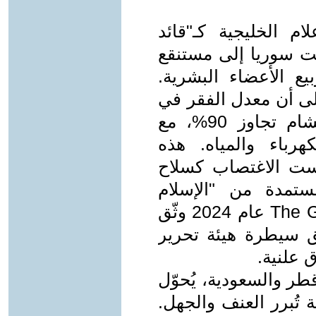
ام الخليجية كـ"قائد
ت سوريا إلى مستنقع
يع الأعضاء البشرية.
Al-M عام 2025 أشار إلى أن معدل الفقر في
سوريا تحت سيطرة هيئة تحرير الشام تجاوز 90%، مع
هرباء والمياه. هذه
رست الاغتصاب كسلاح
ستمدة من "الإسلام
الصهيوني" الوهابي. تقرير لـThe Guardian عام 2024 وثّق
 سيطرة هيئة تحرير
 علنية.
قطر والسعودية، يُحوّل
ة تُبرر العنف والجهل.