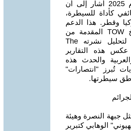
تقرير لـAmnesty International عام 2025 أشار إلى أن
في كأداة للسيطرة،
ركيا وقطر. هذا الدعم
شمل أسلحة متطورة، مثل صواريخ TOW المقدمة من
الولايات المتحدة عبر تركيا، وفقًا لتحليل نشرته The
. لكن، على عكس هذه التقارير
العربية والحدث هذه
ات تُبرز "انتصارات"
ناطق سيطرتها.
ل جبهة النصرة وهيئة
يوني" الوهابي كتبرير