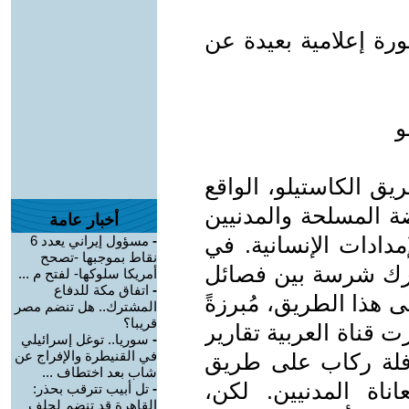
رة إعلامية بعيدة عن
يق الكاستيلو، الواقع
ة المسلحة والمدنيين
أخبار عامة
دادات الإنسانية. في
-
مسؤول إيراني يعدد 6
نقاط بموجبها -تصحح
لى معارك شرسة بين فصائل
أمريكا سلوكها- لفتح م ...
-
اتفاق مكة للدفاع
هذا الطريق، مُبرزةً
المشترك.. هل تنضم مصر
قريبا؟
ت قناة العربية تقارير
-
سوريا.. توغل إسرائيلي
في القنيطرة والإفراج عن
لة ركاب على طريق
شاب بعد اختطاف ...
ناة المدنيين. لكن،
-
تل أبيب تترقب بحذر:
القاهرة قد تنضم لحلف