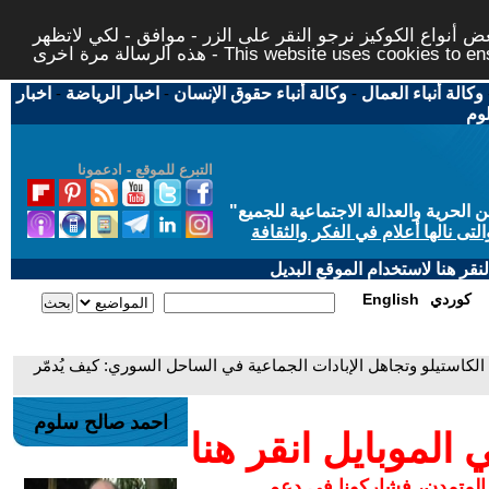
 أنواع الكوكيز نرجو النقر على الزر - موافق - لكي لاتظهر
This website uses cookies to ensure you ge
وكالة أنباء العمال
-
وكالة أنباء حقوق الإنسان
-
اخبار الرياضة
-
اخبار
لوم
التبرع للموقع - ادعمونا
حرية والعدالة الاجتماعية للجميع
"
تى نالها أعلام في الفكر والثقافة
قر هنا لاستخدام الموقع البديل
كوردي
English
الكاستيلو وتجاهل الإبادات الجماعية في الساحل السوري: كيف يُدمّر
احمد صالح سلوم
لموبايل انقر هنا
 المتمدن، فشاركونا في دعم