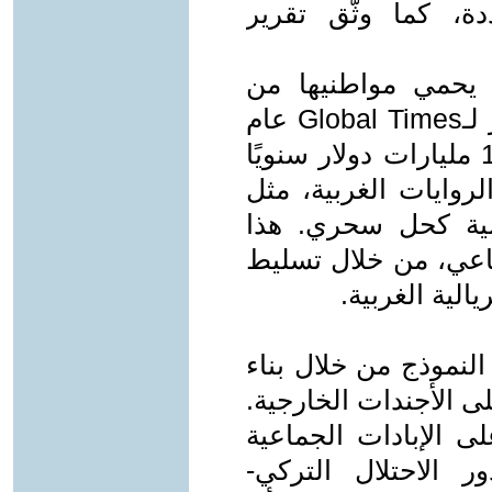
دة، كما وثّق تقرير
ا يحمي مواطنيها من
التنميطات الاستعمارية الغربية. تقرير لـGlobal Times عام
2024 أشار إلى أن الصين تستثمر 10 مليارات دولار سنويًا
وايات الغربية، مثل
رالية كحل سحري. هذا
تماعي، من خلال تسليط
الية الغربية.
لنموذج من خلال بناء
لى الأجندات الخارجية.
ى الإبادات الجماعية
الاحتلال التركي-