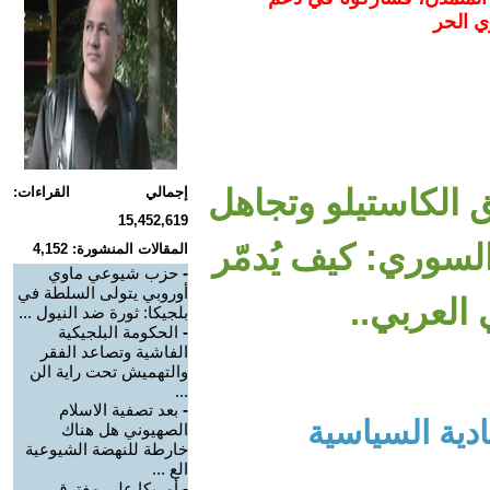
ي الحر
 الكاستيلو وتجاهل
إجمالي القراءات:
15,452,619
لسوري: كيف يُدمّر
المقالات المنشورة: 4,152
-
حزب شيوعي ماوي
أوروبي يتولى السلطة في
 العربي..
بلجيكا: ثورة ضد النيول ...
-
الحكومة البلجيكية
الفاشية وتصاعد الفقر
والتهميش تحت راية الن
...
-
بعد تصفية الاسلام
دية السياسية
الصهيوني هل هناك
خارطة للنهضة الشيوعية
الع ...
-
أمريكا على مفترق