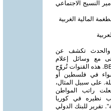
ير النسيج الاجتماعي
طغمة المالية الغربية
ة والحدث تكشف عن
ى مع وسائل إعلام
الطغمة المالية الغربية مثل CNN وBBC. هذه القنوات تُروّج
سواء في فلسطين أو
لة. على سبيل المثال،
علت راتب المواطن
ب نظيره في كوريا
ة". تقرير للبنك الدولي