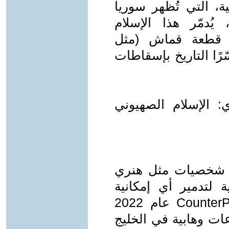
ة، التي تُظهر سوريا
يُدمّر هذا الإسلام
ًا قطعة قماش (مثل
رًا التاريخ بإسقاطات
: الإسلام الصهيوني
د شخصيات مثل هنري
ة لتدمير أي إمكانية
لنهضة عربية تقدمية. تقرير لـCounterPunch عام 2022
ات وهابية في الخليج