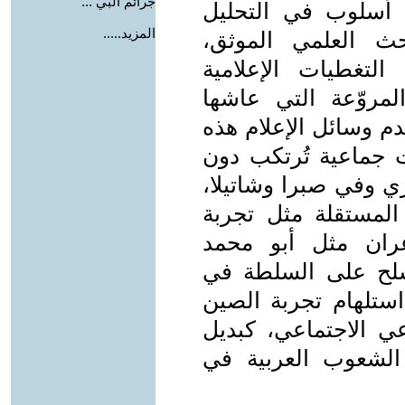
جرائم البي ...
 أسلوب في التحليل
المزيد.....
حث العلمي الموثق،
تغطيات الإعلامية
المروّعة التي عاشها
م وسائل الإعلام هذه
ات جماعية تُرتكب دون
 وفي صبرا وشاتيلا،
 المستقلة مثل تجربة
عران مثل أبو محمد
سلح على السلطة في
تلهام تجربة الصين
عي الاجتماعي، كبديل
 الشعوب العربية في