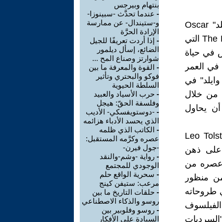
بنتهام وبيرجس
-
عندما تحدَّث -سبينوزا-
و-ستيندال- عن ممارسة
من الروايات المخيفة التي ألَّفها الكاتب الإنجليزي الساخر "أوسكار وايلد" Oscar
الإرادة الحرَّة
Wilde (1858-1900) رواية "لوحة دوريان جراي" The Picture of Dorain Gray التي
-
إذا أردت تعريفًا للجيل
الضائع، إسأل ديلمور
س في حياة
شوارتز وصناع المح ...
 في العمر
-
القوة والمعرفة ما بين
فوكو والبحتري وتأثير
وايلد" في
السلطة الحيوية
 من خلال
-
حرب الأسياد والعبيد
وفلسفة الحقّ: هيجل
أن يحاول
-
-دوستويفسكي- الأديب
الذي يحسد الأدباء هزائمه
-
الكاتب الذي ظلمه
ي "ليو تولستوي" Leo Tolstoy (1828-
عصره وكرَّمه المستقبل:
-جول فيرن-
أ على ذهن
-
رواية -وشم-والنقد
 عصره من
الوجودي للمجتمع
-
سحرية الواقع حلم
من منظور
مرعب: ستيفن كينج
 طروحاته
-
حلقات التاريخ ما بين
روسو والذكاء الاصطناعي
الفيلسوف
-
روسو وفلوبير بين
 "جون فرانسوا ليوتارد" Jean-Francois Lyotard (1924-1998) "السرديات
السيادة على الأفكار