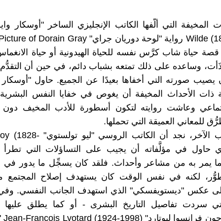
قصة حياة شاب كرَّس نفسه للحياة الهيدونية أو حياة الانغما
لذَأت، وساعده على ذلك تمتعه بشباب دائم، في حين أن التقدُّم
ان يصيب صورته التي أخفاها بعيدًا عن الجميع. حاول "أوسكار 
ية ذات الأحداث المخيفة أن يغوص في خفايا النفس البشرية
ماعي وعاشت روايته لتكون أسطورة للأدب المخيف دون 
ُّق للمعاني العميقة التي تحملها.
على الجانب الآخر، نجد أن الكاتب الروس
) الذي حاول في مؤلَّفاته أن يجيب على التساؤلات التي تطر
ما يمر به من مشاعر وأحداث. فلقد كان يسجِّل ما يدور في
وُّر، لكنه في نفس الوقت كان يستهدف إصلاح المجتمع 
لى عكس "ديستويفسكي" الذي استهدف الجانب النفسي. وفي
التي سردت تفاصيل التاريخ البشرى - أو كما يطلق عليها 
الفرنسي