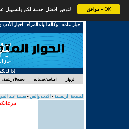
موافق - OK
لتوفير افضل خدمة لكم ولتسهيل عملي
أخبار عامة
-
وكالة أنباء المرأة
-
اخبار الأدب و
الموقع
يسارية
"من أج
حاز ال
إذا لديك
الزوار
اضافة/خدمات
بحث/الارشيف
الصفحة الرئيسية
-
الادب والفن
-
نعيمة عبد الجو
تبرعاتكم