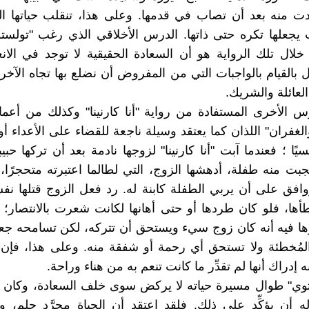
َّدت منه بعد أن تصاب في قدمها. وعلى هذا، تنقلب حياتها الم
يجعلها تكره حتى ذاتها. الدرس الأخلاقي الذي رغب "تولستو
ن خلال تلك الرواية هو أن السعادة الحقيقية لا توجد في ال
بل بالقيام بالواجبات التي من المفروض أن نضلع بها تجاه الآخ
العائلة والشريك.
 الأخرى المستفادة من رواية "أنا كارنينا" وكذلك من أعما
الغفران" اللذان كما يعتقد وسيلة ناجعة للقضاء على الأعداء أ
يًا ؛ فعندما آبت "أنا كارنينا" لزوجها نادمة بعد أن تركها حبي
نجبت منه طفلة، أدهشها الزوج، التي لطالما اعتبرته متحجرًا،
وافق على أن يربي الطفلة كابنة له. رد فعل الزوج قتلها نفسي
ها، فلو كان طردها أو حتى أهانها لكانت شعرت بالانتصار؛ لأ
ا فيه أنه كان زوج سيء ويستحق أن تتركه، لكن تسامحه جعل
المُخطئة ولا تستحق أي رحمة أو شفقة منه. وعلى هذا، فإن ان
به إدراك أنها لم تقدِّر ما كانت تنعم به من هناء وراحة.
توي" طوال مسيرة حياته لا يركض سوى خلف السعادة، وكان 
ه أن يؤكِّد على ذلك. فلقد اعتقد أن الحياة مجرَّد حلم، 