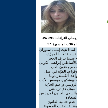
إجمالي القراءات: 457,893
المقالات المنشورة: 97
-
لماذا نعت إيميل سيوران
نفسه قائلًا: -أنا مهرِّج-
-
عندما ينزف الحجر
بالأساطير: إبراهيم الكوني
-
جميع فنون الحرب
وقواعد القوَّة في عمل
واحد: ألكسندر دوما
-
-بوشكين- مؤسس الأدب
الروسي وزعيم الحرِّية
-
ميجل دي ثربانتس
والسعي للجنون لمزيد من
السعادة
-
عدم حتمية القانون
وقنبلة العقاب الموقوتة: