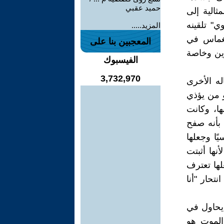
حميد عقبي
ثالية إلى
ي" تلقينه
المزيد.....
انغماس في
المعجبين بنا على
رين وخاصة
الفيسبوك
3,732,970
له الأخرى
و من يؤذي
بها، وكانت
 بأنه صفح
ًا وجعلها
نها أثبتت
ها تعترف
تحار "أنا
يحاول في
والموت هو