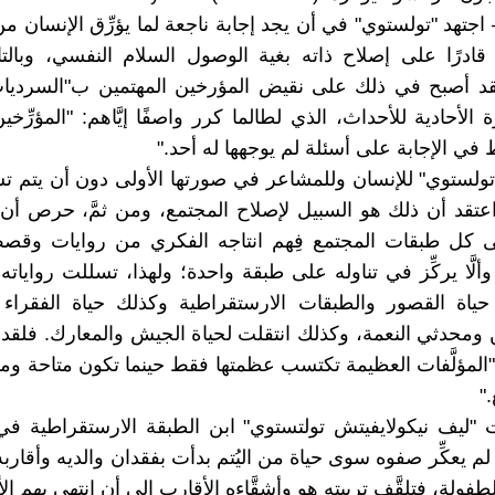
اجتهد "تولستوي" في أن يجد إجابة ناجعة لما يؤرِّق الإنسان م
قادرًا على إصلاح ذاته بغية الوصول السلام النفسي، وبالت
لقد أصبح في ذلك على نقيض المؤرخين المهتمين ب"السرديات
 الأحادية للأحداث، الذي لطالما كرر واصفًا إيَّاهم: "المؤرّ
في الإجابة على أسئلة لم يوجهها له أحد."
"تولستوي" للإنسان وللمشاعر في صورتها الأولى دون أن يتم تش
عتقد أن ذلك هو السبيل لإصلاح المجتمع، ومن ثمَّ، حرص أ
 كل طبقات المجتمع فِهم انتاجه الفكري من روايات وق
ألَّا يركِّز في تناوله على طبقة واحدة؛ ولهذا، تسللت رواياته 
ياة القصور والطبقات الارستقراطية وكذلك حياة الفقراء و
ومحدثي النعمة، وكذلك انتقلت لحياة الجيش والمعارك. فلقد
 "المؤلَّفات العظيمة تكتسب عظمتها فقط حينما تكون متاحة و
"
 "ليف نيكولايفيتش تولتستوي" ابن الطبقة الارستقراطية ف
 لم يعكِّر صفوه سوى حياة من اليُتم بدأت بفقدان والديه وأقاربه 
لطفولة، فتلقَّف تربيته هو وأشقَّاءه الأقارب إلى أن انتهى بهم ا