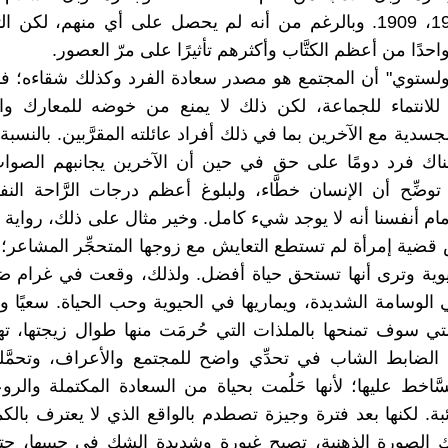
1901، 1902، 1909. وبالرغم من أنه لم يحصل على أي منهم، لكن الت
احدًا من أعظم الكتَّاب وأكثرهم تأثيرًا على مرّ العصور.
ولستوي" أن المجتمع هو مصدر سعادة الفرد وكذلك شقاءه؛ ف
 للانتماء للجماعة، لكن ذلك لا يمنع من خوضه للمعارك وا
جسدية مع الآخرين بما في ذلك أفراد عائلته المقرَّبين. بالنسبة 
ناك فرد دومًا على حق في حين أن الآخرين يجانبهم الصواب
توضِّح أن الإنسان خطَّاء، ولبلوغ أعظم درجات الرَّاحة ال
ام أنفسنا أنه لا يوجد شيء كامل. وخير مثال على ذلك، رواية "أن
 قضية إمرأة لم تستطع التعايش مع زوجها المتحجِّر المشاعر؛ ل
حيوية وترى أنها تستحق حياة أفضل. ولذلك، وقعت في غرام 
الوسامة الشديدة، ويماريها في الحيوية وحب الحياة. سعيًا ورا
التي سوف تمنحها بالملذات التي حُرمَت منها طوال زيجتها، ت
الضابط الشاب في تحدِّي واضح للمجتمع والأعراف، وتحمّ
َّاخط عليها؛ لأنها حَلُمت بحياة من السعادة المكتملة والروع
بة. لكنها بعد فترة وجيزة تصطدم بالواقع الذي لا يعترف بالك
ك الصورة الذهنية، تصبح غيورة وشديدة الشك في حبيبها، ح