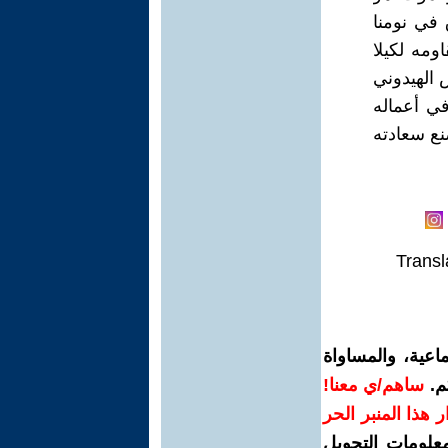
في نومنا
ومه لكيلا
 الهيدوني
في أعماله
صنع سعادته
Transl
اعية، والمساواة
م.
ساهم/ي معنا!
رار هذا المنبر الحر
معلومات التحويل