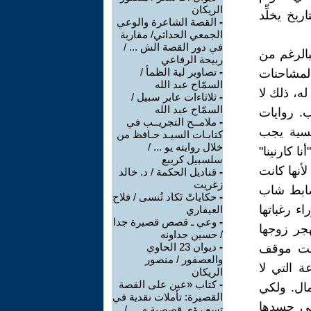
الريكان
اريخ يخلِّد
-
القصة الشاعرة والوعي
الجمعي الحداثي/ مقاربة
في دور القصة الش ... /
بالرغم من
ربيحة الرفاعي
-
تصاوير لية الظمأ /
لمشاحنات
السمّاح عبد الله
له، ذلك لا
-
ثلاثاءات عابر سبيل /
السمّاح عبد الله
. روايات
-
ملامــح التجريــب في
نفسية يجب
كتابـات السيـد حـافظ من
خلال روايته يو ... /
ا كارنينا"
سلسبيل كريبع
أنها كانت
-
قناديل الحكمة / د. خالد
زغريت
ضابط شاب
-
حكاياتْ تَكاد تُنسى / فلاح
ء رغباتها
العيفاري
-
وعي ـ قصص قصيرة جدا
هجر زوجها
/ حسين جداونه
-
ديوان 23 الحاوي
َلت موقف
والعصفور / منصور
ة التي لا
الريكان
-
كتاب «عين على القصة
مال. ولكي
القصيرة: تأملات نقدية في
تى جسدها
تسع رؤى قصصية م ... /