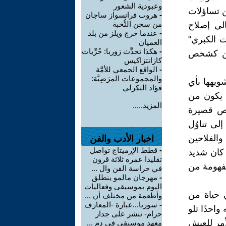
وعبودية الشعور
ن تساؤلات
-
هروب فرانسواز ساجان
من سجن النُّخبة
الي إصلاح
-
عندما خرج ويلز من بلد
 الكبري"
العميان
-
هكذا تحدَّث زوربا: حُرِّيات
ِخين كشخص
كازانتزاكيس
-
الواقع الجمعي للأمَّة
والمجموعات المرَضِيَّة:
ويهها بأي
فؤاد التكرلي
ن يكون من
المزيد.....
صص قصيرة
إلى تناوُل
الفلاحين
اخبار الأدب والفن
-
قطط الإرميتاج تواصل
 كان شديد
تقليدا عمره ثلاثة قرون
مفهومة من
في حراسة الفن وال ...
-
مهرجان مالمو ينطلق
اليوم بموسيقى وفعاليات
ي حياة من
وأطعمة من مختلف أن ...
-
سوريا...عبارة -المعازف
واحدًا تلو
حرام- تنشر على جدار
لأمر للعيش
معهد موسيقي في دم ...