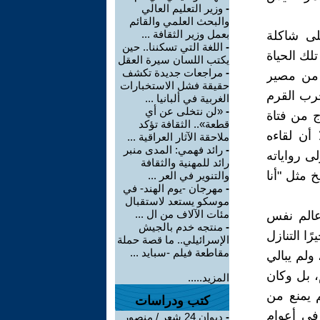
-
وزير التعليم العالي
والبحث العلمي والقائم
بعمل وزير الثقافة ...
لى شاكلة
-
اللغة التي تسكننا.. حين
لك الحياة
يكتب اللسان سيرة العقل
-
مراجعات جديدة تكشف
ه من مصير
حقيقة فشل الاستخبارات
رب القرم
الغربية في ألبانيا ...
-
«لن نتخلى عن أي
َّج من فتاة
قطعة».. الثقافة تؤكد
 أن لقاءه
ملاحقة الآثار العراقية ...
-
رائد فهمي: المدى منبر
ى رواياته
رائد للمهنية والثقافة
خ مثل "أنا
والتنوير في العر ...
-
مهرجان -يوم الهند- في
موسكو يستعد لاستقبال
مئات الآلاف من ال ...
 عالم نفس
-
منتجه خدم بالجيش
ا التنازل
الإسرائيلي.. ما قصة حملة
مقاطعة فيلم -سبايد ...
ولم يبالي
، بل وكان
المزيد.....
 يمنع من
كتب ودراسات
 نوبل للسلام في أعوام
-
ديوان 24 شعر / منصور