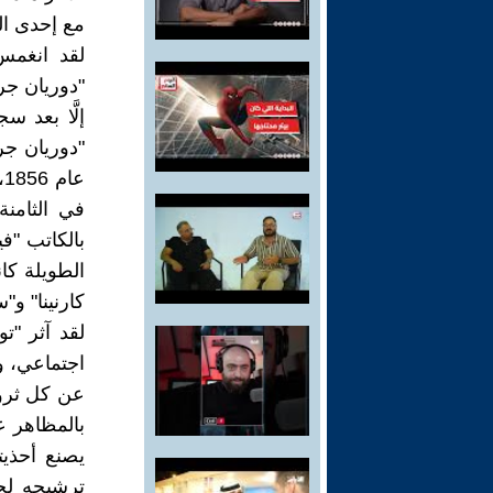
مع إحدى ال
لقد انغمس
"دوريان جر
إلَّا بعد س
"دوريان ج
ع
في الثامنة
بالكاتب "ف
الطويلة كان
كارنينا" و
لقد آثر "ت
اجتماعي، و
عن كل ثروته
بالمظاهر ع
يصنع أحذيت