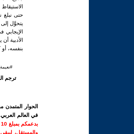
الاستيقاظ 
حتى نبلغ نه
يتحوَّل إلى
الإيجابي ف
الأدبية أن 
بنفسه، أو ك
#نعيمة_
ترجم ال
الحوار المتمدن م
في العالم العربي
ب
والمستقل، ليبقى ص