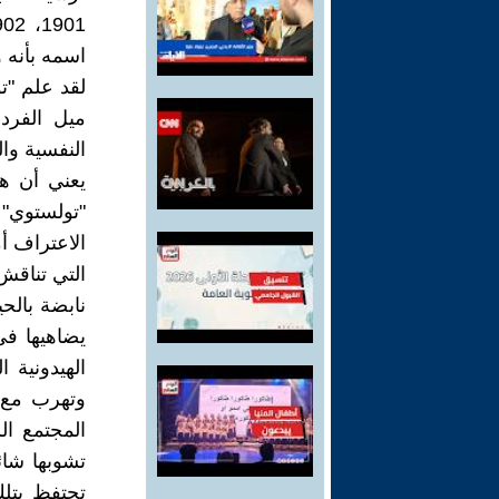
اسمه بأنه و
لقد علم "ت
ميل الفرد
النفسية وال
يعني أن ه
"تولستوي" 
الاعتراف أم
التي تناقش
نابضة بال
يضاهيها في 
الهيدونية 
وتهرب مع 
المجتمع الس
تشوبها شائ
تحتفظ بتل