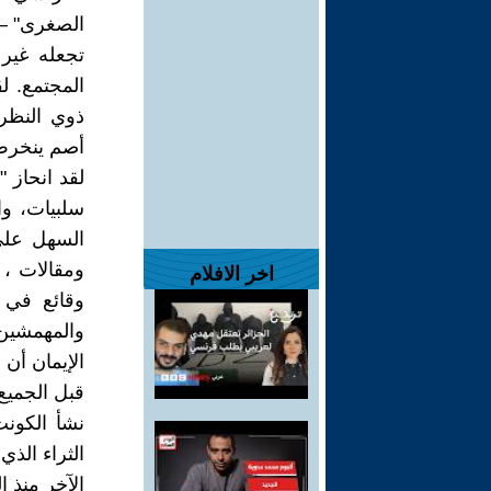
الصغرى" – 
تجعله غير 
المجتمع. 
ذوي النظرة
أصم ينخرط 
لقد انحاز 
سلبيات، وا
السهل على
ومقالات ، و
اخر الافلام
وقائع في ح
والمهمشين 
الإيمان أن
قبل الجميع.
نشأ الكونت
الثراء الذي
الآخر منذ ا