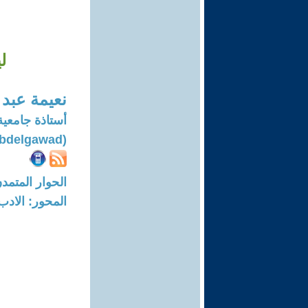
ل
نعيمة عبد 
أستاذة جامعية
(Naeema Abdelgawad)
الحوار المتمدن-العدد: 8310 - 25
المحور: الادب