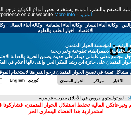
ة التصفح والنشر، الموقع يستخدم بعض أنواع الكوكيز نرجو النق
More info - المزيد
experience on our website
الفن
-
وكالة أنباء اليسار
-
وكالة أنباء العلمانية
-
وكالة أنباء العمال
-
وكا
الاقتصاد
-
اخبار الطب والعلوم
 الرئيسي لمؤسسة الحوار المتمدن
، علمانية، ديمقراطية، تطوعية وغير ربحية
ل مجتمع مدني علماني ديمقراطي حديث يضمن الحرية والعدالة الاجتم
حوار المتمدن على جائزة ابن رشد للفكر الحر والتى نالها أعلام في الفك
م مشاكل تقنية في تصفح الحوار المتمدن نرجو النقر هنا لاستخدام الموقع
كوردي
English
الاخبار
مراكز
الحوار المتمدن
اد
- ليو تولستوي دروس في الأخلاق بطريقة فوضوية
 وتبرعاتكن المالية تحفظ استقلال الحوار المتمدن، فشاركونا 
استمرارية هذا الفضاء اليساري الحر