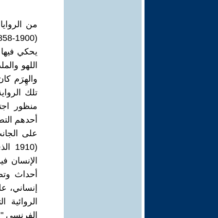
يحكي فيها 
اللهو والم
والهِرَم ك
تلك الروا
منظور اجت
أحدهم التطر
1910
الإنسان في
أحداث وتط
إنساني، ع
الروائية 