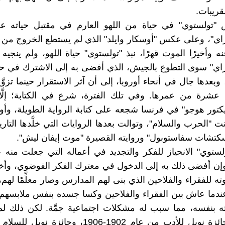
قريبات.
 "تولستوي" في حياة من اللهو العارم في مقتبل حياته ع
اي"، وعلى عكس "أوسكار وايلد" الذي لم يستطع الخروج من ت
جنه وأخيرًا الموت قهرًا، نبذ "تولستوي" حياة اللهو، ولم ينجي
راي" سوى التطوع بالجيش، الذي أفضى به إلى الاشترك في ح
ام 1856، وبعدها جال في أنحاء أوروبا، إلى أن آثر الاستقرار حينما تزو
 عشرة من عمرها. وفي تلك الفترة، شرع في الكتابة؛ إلَّا
يكتور هوجو" في فرنسا شجعه على كتابة الرواية الطويلة، وأول
ت "الحرب والسلام"، وتوالت بعدها الروايات التي خلَّدها التاري
"سكتشات سفاستوبول" وروايته القصيرة "موت إيفان ليش".
ولستوي" الانحياز للفكر والتجديد في أعماله التي جعلت منه
إن أفضى ذلك به إلى الدخول في معترك الفكر الفوضوي، وأخيرً
 للفقراء والفلاحين الذي بنى لهم المدارس وصار معلِّمًا لهم، 
ندما عاش بين الفقراء والفلاحين وكسا جسده بنفس ملابسهم
ه بنفسه، مما سبب له مشكلات اجتماعية جمَّة. لكن ذلك لم
ترشيحه لجائزة نوبل للأدب من عام 1902-1906، وجائزة