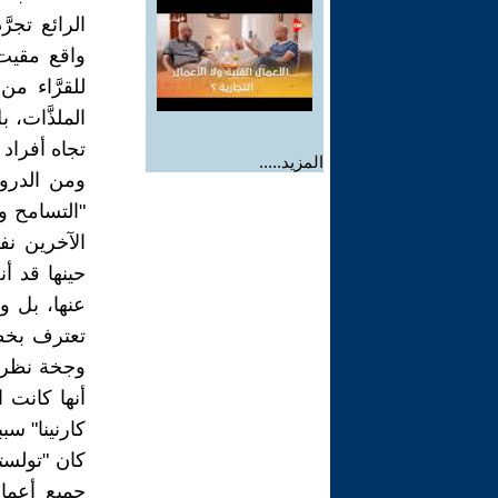
الرائع تجر
واقع مقيت 
للقرَّاء م
الملذَّات، 
تجاه أفراد 
المزيد.....
ومن الدروس
"التسامح و
الآخرين نفس
حينها قد أ
عنها، بل و
تعترف بخطأ
وجخة نظره
أنها كانت 
كارنينا" سب
كان "تولس
جميع أعمال