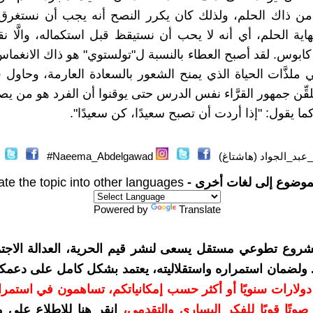
من ذاك الحلم، ولذلك كان يكرر النصح أنه يجب أن نستغرق 
اية الحلم، أي أنه لا يحب أن نستيقظ قبل استكماله، والَّا نقا
 كابوس. لقد أصبح العطاء بالنسبة ل"تولستوي" هو ذاك الانغماس
ي ملذَّات الحياة الذي يمنح الشعور بالسعادة العارمة، وحاول 
يلقِّن جمهور القرَّاء نفس الدرس حتى يوقنوا أن الفرد هو من ي
ما يقول: "إذا أردت أن تصبح سعيدًا، كن سعيدًا".
عبد_الجواد (هاشتاغ)
Naeema_Abdelgawad#
موضوع إلى لغات أخرى -
ate the topic into other languages
Powered by
Translate
شروع تطوعي مستقل يسعى لنشر قيم الحرية، العدالة الاجتم
. ولضمان استمراره واستقلاليته، يعتمد بشكل كامل على دعمك
دعمكم بمبلغ 10 دولارات سنويًا أو أكثر حسب إمكانياتكم، تساهمون في استم
وتًا قويًا للفكر اليساري والتقدمي
،
انقر هنا للاطلاع على 