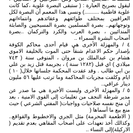
ليقول بصريح العبارة : ( ستبقى البصرة علوية ،كما كانت
علوية فاطمية ..........) ونسى هذا المعمم أن البصرة لكل
العراقيين بمختلف طوائفهم وعقائدهم وانتماءاتهم
وتوجهاتهم.. بصرة المسلمين بصرة المسيحيين والصابئة
المندائيين ، بصرة العرب والكرد والتركمان ..بصرة
أصحاب البشرة السمراء ..
٤ / والمهزلة الأخرى هي قيام أحدى محاكم الكوفة
بإصدار حكم الاعدام شنقاً حتى الموت بالخليفة الاموي
هشام بن عبدالملك بن مروان ، المتوفى سنة ( ٧٤٣
ميلادي ) اي قبل (١٢٨٢ سنة ) ، بجريمة قتل زيد بن علي
بن ابي طالب . وقد عقدت المحكمة جلساتها خلال( ١٠ )
ايام وكلفت مجريات المحاكمة وما ترتب عليها ٥٦ مليون
دينار عراقي..
٥ / والمهزلة الأخرى وليست الأخيرة هي ما صدر عن
مدير شرطة النجف من تعليمات إلى القوى الامنية ، بعد
أن منح نفسه صلاحيات وواجبات( المفتي الشرعي ) حيث
منع بيع ما أسماها (
( الاطعمة المحرمة) مثل الجري والاخطبوط والقواقع..
وكذالك أخذ تعهدات على أصحاب المقاهي بعدم تقديم (
الاركيلة)إلى النساء ..