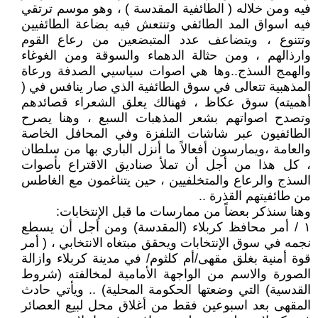
فيه ومن خلاله ( الطائفية المقدسة ) ، وهو موسم ترتقي
فيه اسواق المد الطائفي وتنتعش فيه بضاعة الطائفيين
وتتنوع ، ويتضاعف عدد المتبضعين من رعاع القوم
وارذالهم ، ومن حثالة الدهماء والسوقة ومن الغوغاء
والهمج السذج..وها هي اصوات سياسيي الصدفة ورعاة
المذهبية تتعالى في سوق الطائفية الذي صار ينافس في (
أهميته) سوق عكاظ ، فهنالك يعلق الشعراء قصائدهم
وتصدح اصواتهم بشعر المذهبات السبع ، وهنا يصرح
الطائفيون عبر شاشات التلفزة وفي المحافل الخاصة
والعامة ،ويمارسون أفعالاً ما أنزل الباري بها من سلطان
، كل هذا من أجل أن تملأ صناديق الاقتراع بأصوات
السذج والرعاع والمتخلفيين ، حين يتناغمون مع الغاطس
من طائفيتهم القذرة ..
وهنا سنذكر بعضاً من ممارسات ما قبل الإنتخابات:
١ / أمر محافظ كربلاء (المقدسة) ومن أجل أن يسطع
نجمه في سوق الإنتخابات ويحقق مبتغاه الانتخابي ، ( أمر
قوة أمنية بغلق مقهى/أم كلثوم/ في مدينة كربلاء وازالة
الصورة والاسم من الواجهة الأمامية لمخالفته (شروط
القدسية) التي وضعتها الحكومة المحلية) .. ويأتي حادث
المقهى بعد اسبوعين فقط من أغلاق محل لبيع العصائر