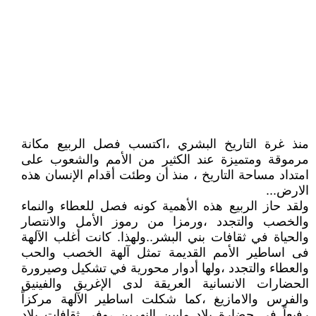
منذ غرة التاريخ البشري ،اكتسب فصل الربيع مكانة
مرموقة ومتميزة عند الكثير من الأمم والشعوب على
امتداد مساحة التاريخ ، منذ أن وطئت أقدام الإنسان هذه
الارض...
ولقد حاز الربيع هذه الأهمية كونه فصل للعطاء والنماء
والخصب والتجدد ،ورمزا من رموز الأمل والانتصار
والحياة في ثقافات بني البشر..ولهذا. كانت أغلب الآلهة
فى اساطير الأمم القديمة تمثل آلهة الخصب والحب
والعطاء والتجدد ،ولها أدوار محورية في تشكيل وصيرورة
الحضارات الانسانية العريقة لدى الإغريق والفينيق
والفرس والامازيغ ،كما شكلت اساطير الآلهة مركزاً
رفيعاً في حضارة بلاد مابين النهرين ،وفي ثقافات بلاد