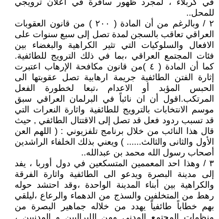
في كربلاء ، لمجرد ظهور سافرة في اعلان ترويجي
للمحل..
٢ / وبالرغم من أن المادة ( ٢٠٠ ) من قانون العقوبات
العراقي تعاقب بالسجن لمدة تصل إلى سبع سنوات على
الافعال والسلوكيات التي تثير الكراهية والبغضاء بين
فئات المجتمع العراقي ،بما في ذلك الترويج للطائفية.
كما أن المادة ( ٤ )من قانون مكافحة الإرهاب اعتبرت
إثارة الفتن الطائفية جريمة ارهابية تصل عقوبتها الى
الحبس المؤبد أو الاعدام ،تبعا لخطورة الفعل
المرتكب.اقول أن ان نائباً في البرلمان العراقي سبق
موسم الانتخابات بالترويج للطائفية واثارة النعرات التي
قد تسبب ردود فعل قد تصل إلى الاقتتال الطائفي , حيث
قال هذا النائب من خلال برنامج تلفزيوني : ( اللهم العن
الأول والثانى والثالث...... ) ويعني بذلك الخلفاء الراشدين
أصحاب رسول الله محمد بن عبدالله..
٣ / وهذا احد المعممين المتسكعين في دول أوربا ، يفد
إلى مدينة البصرة ويدعو الى الطائفية واثارة الفرقة
والكراهية بين أبناء المدينة الواحدة ،وقد احتشد حوله
رهط من المتخلفين والسذج من الدهماء والرعاع ،ليلقي
بهم خطاباً طائفياً يهدد من خلاله جماهير البصرة من
منظمات المجتمع المدني ومن اللبراليين و المدنيين ،