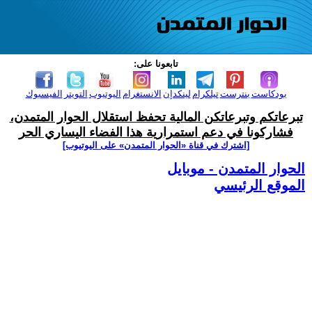
تابعونا على:
بودكاست
بنترست
تيلكرام
لينكدإن
الانستغرام
اليوتيوب
التويتر
الفيسبوك
تبرعاتكم وتبرعاتكن المالية تحفظ استقلال الحوار المتمدن،
فشاركونا في دعم استمرارية هذا الفضاء اليساري الحر
[اشترك في قناة ‫«الحوار المتمدن» على اليوتيوب]
الحوار المتمدن - موبايل
الموقع الرئيسي