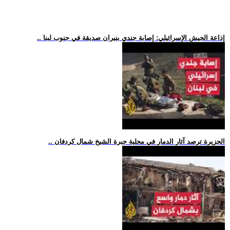
.. إذاعة الجيش الإسرائيلي: إصابة جندي بنيران صديقة في جنوب لبنا
.. الجزيرة ترصد آثار الدمار في محلية جبرة الشيخ شمال كردفان