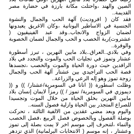
الصين والهند ،واحتلت مكانة بارزة في حضارة مصر
القديمة..
فقد كان ( افروديت) آلهة الحب والجمال والنشوة
الجنسية في الاساطير اليونانية ،وكان الاغريق يعبدونها
لضمان الزواج والانجاب..وقد عبد الفينيقيون (
عشتروت)ربة الخصب و الحب والجمال لضمان الخصوبة
والوفرة..
وفي بلادي..العراق..بلاد مابين النهرين ، تبرز أسطورة
عشتار وتموز في تجليات الحب والموت والتجدد في بلاد
الرافدين حيث دورة الحياة والموت والخصب ،تجسدها
قصة الحب التراجيدي بين عشتار آلهة الحب والجمال
زوجة تموز وهو إله الرعي والزراعة..
وظلت اسطورة (( انانا في السومرية/عشتار/ )) و ((
ديموزي في السومرية/ تموز / )) رمزاً لايمان إنسان بلاد
مابين النهرين بخلق الحياة من خلال الموت وتجسيدا
للصراع المتجذر بين الحياة وازلية فصول السنه..
واليوم وبعد مضي عقدين من الالفية الثالثة ، تحركت
بوصلة الفصول وبالخصوص فصل الربيع ،فصل الخصب
والنماء ،لتنحرف إلى موسم اخر لا يمت بصلة إلى تموز
وعشتار ، إنه موسم ( الانتخابات البرلمانية) الذي تزدهر