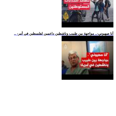
.. -أنا صهيوني-.. مواجهة بين طبيب وناشطين داعمين لفلسطين في أمر