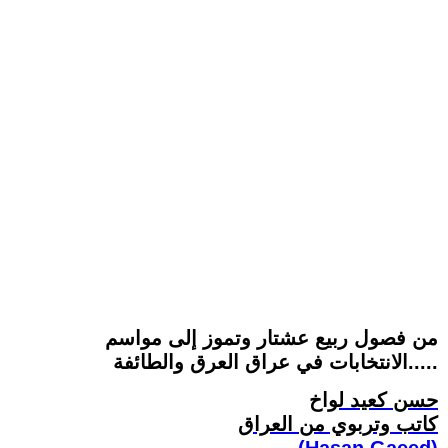
من فصول ربيع عشتار وتموز إلى مواسم
الانتخابات في عراق العرق والطائفة.....
حسن كعيد لواخ
كاتب وتربوي من العراق
(Hasan Gaeed)