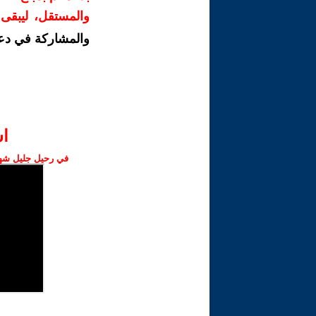
والمستقل، ليبقى ص
والمشاركة في دع
ا‫
في رحيل جليل شهبا