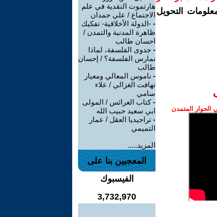
هارتموت النقدية في علم
معلومات التحويل
الاجتماع / علي حمدان
-
-الدولة الأخلاقية- تفكيك
ظاهرة المدنية والتمدن /
احسان طالب
-
جدوى الفلسفة، لماذا
نمارس الفلسفة؟ / إحسان
طالب
-
ناموس المعالي ومعيار
تهافت الغزالي / علاء
سامي
-
كتاب العرائس / المولى
الحوار المتمدن
ابي سعيد حبيب الله
-
تراجيديا العقل / عمار
التميمي
المزيد.....
المعجبين بنا على
الفيسبوك
3,732,970