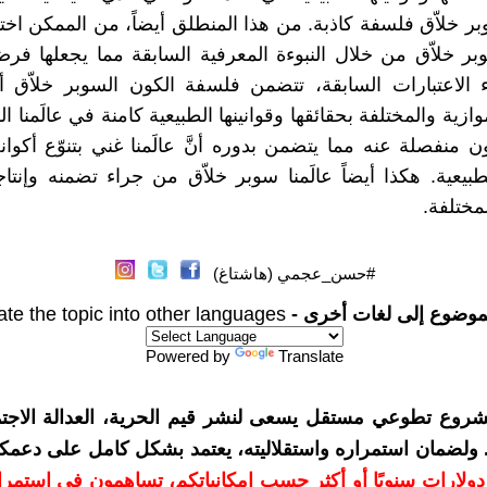
بر خلاّق فلسفة كاذبة. من هذا المنطلق أيضاً، من الممكن اخت
بر خلاّق من خلال النبوءة المعرفية السابقة مما يجعلها فرض
لاعتبارات السابقة، تتضمن فلسفة الكون السوبر خلاّق أنّ
وازية والمختلفة بحقائقها وقوانينها الطبيعية كامنة في عالَمنا الو
 منفصلة عنه مما يتضمن بدوره أنَّ عالَمنا غني بتنوّع أكوان
طبيعية. هكذا أيضاً عالَمنا سوبر خلاّق من جراء تضمنه وإنتاج
مختلفة.
#حسن_عجمي (هاشتاغ)
موضوع إلى لغات أخرى -
ate the topic into other languages
Powered by
Translate
شروع تطوعي مستقل يسعى لنشر قيم الحرية، العدالة الاجتم
. ولضمان استمراره واستقلاليته، يعتمد بشكل كامل على دعمك
دعمكم بمبلغ 10 دولارات سنويًا أو أكثر حسب إمكانياتكم، تساهمون في استم