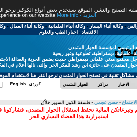
ة التصفح والنشر، الموقع يستخدم بعض أنواع الكوكيز نرجو النق
More info - المزيد
experience on our website
الفن
-
وكالة أنباء اليسار
-
وكالة أنباء العلمانية
-
وكالة أنباء العمال
-
وكا
الاقتصاد
-
اخبار الطب والعلوم
 الرئيسي لمؤسسة الحوار المتمدن
، علمانية، ديمقراطية، تطوعية وغير ربحية
ل مجتمع مدني علماني ديمقراطي حديث يضمن الحرية والعدالة الاجتم
حوار المتمدن على جائزة ابن رشد للفكر الحر والتى نالها أعلام في الفك
م مشاكل تقنية في تصفح الحوار المتمدن نرجو النقر هنا لاستخدام الموقع
كوردي
English
الاخبار
مراكز
الحوار المتمدن
لاجتماع
-
حسن عجمي
- فلسفة الكون السوبر خلاّق
 وتبرعاتكن المالية تحفظ استقلال الحوار المتمدن، فشاركونا 
استمرارية هذا الفضاء اليساري الحر