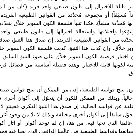
ر قابلة للاختزال إلى قانون طبيعي واحد فريد (كان من ال
داً مُسبَقاً) أو مجموعة مُحدَّدة من القوانين الطبيعية الفريد
ا مُحدَّدة سلفاً). هكذا تتنبأ فلسفة الكون السوبر خلاّق بتعدّدي
تنوّعها واختلافها واستحالة اختزالها إلى قانون طبيعي واحد
دَّدة من القوانين الطبيعية الفريدة. إن صدق هذا التنبؤ، ص
بر خلاّق. وإن كذب هذا التنبؤ، كذبت فلسفة الكون السوبر خلا
اختبار فرضية الكون السوبر خلاّق على ضوء التنبؤ السابق م
ة لكونها قابلة للاختبار. وهذه فضيلة أساسية من فضائل فر
ق.
ون ينتج قوانينه الطبيعية، إذن من الممكن أن ينتج قوانين طبيع
 حالياً. وبذلك من الممكن للكون أن يتحوّل إلى أكوان أخرى تت
فة عن قوانينه الحالية. إن صدق هذا التنبؤ الفكري فحينئذٍ لا ب
وّل سابقاً إلى أكوان أخرى مختلفة وبذلك لا بدّ من وجود آثار
لَمنا الذي نحيا فيه. من هنا، إن لم توجد أكوان أو آثار أك
ائقها وقوانينها الطبيعية في عالَمنا الواقعي الذي نحيا فيه فح