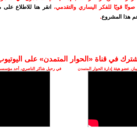
وتًا قويًا للفكر اليساري والتقدمي
،
انقر هنا للاطلاع على 
م هذا المشروع
.
شترك في قناة «الحوار المتمدن» على اليوتيوب
ز، عضو هيئة إدارة الحوار المتمدن
في رحيل شاكر الناصري، أحد مؤسسي 