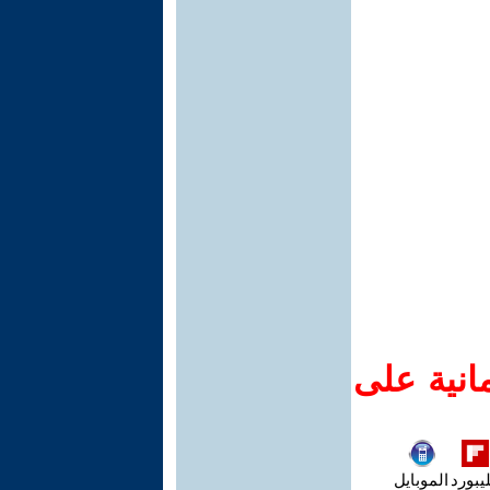
انية على
يبورد
الموبايل