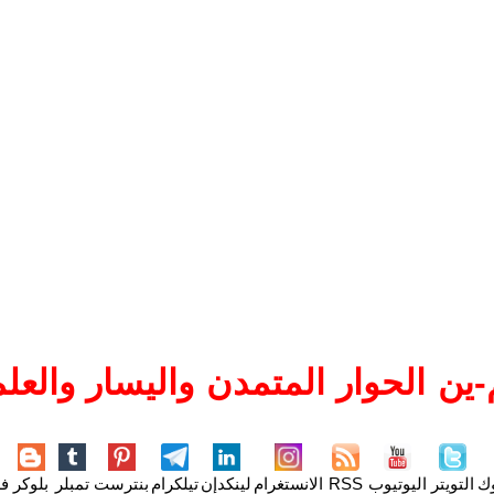
ين الحوار المتمدن واليسار والعلم
وك
التويتر
اليوتيوب
RSS
الانستغرام
لينكدإن
تيلكرام
بنترست
تمبلر
بلوكر
فل