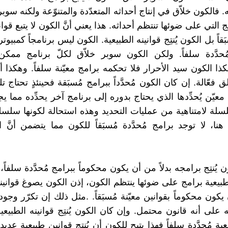
جه. فالكون خلاّق في إنتاج أحداثه المتعدّدة والمتنوّعة ولكنه سوب
مج التي على ضوئها تنتظم أحداثه. هذا يعني أنَّ الكون لا يتبع قوا
بَقاً بل الكون يُنتِج قوانينه الطبيعية. الكون ليس برنامجاً كمبيوتر
ُحدَّدة سلفاً. ولكن الكون سوبر خلاّق لكلّ برنامج ممكن
ا الكون سيد الأحرار فلا تحكمه برامج معيّنة سلفاً. وهكذا أي
فعّالة. إن كان الكون مُحدَّداً ببرامج مُسبَقة فحينئذٍ تحتاج ت
معيّن يُحدِّدها الذي يحتاج بدوره إلى برنامج آخر يحدِّده مما 
لة لامتناهية من عمليات التحديد وهذه استحالة لكونها سلسلة
نا، لا توجد برامج مُحدَّدة مُسبَقاً للكون مما يتضمن أنَّ ا
ون يُنتِج برامجه بدلاً من أن يكون محكوماً ببرامج مُحدَّدة سلفاً، و
طبيعية برامج على ضوئها ينتظم الكون، إذن الكون يصوغ قوانينه
 يكون محكوماً بقوانين معيّنة مُسبَقاً. .مثل ذلك إن تكرّر وجود
على أنه قانون محتمل. وإن كان الكون يُنتِج قوانينه الطبيعية
ية مُحدَّدة سلفاً فهذا يتيح للكون أن يُنتِج قوانين طبيعية عديد