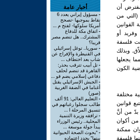
مفترض أن
أخبار عامة
-
مسؤول إيراني يعدد 6
ة (التي من
نقاط بموجبها -تصحح
ة القوانين
أمريكا سلوكها- لفتح م ...
-
اتفاق مكة للدفاع
 وفريد أو
المشترك.. هل تنضم مصر
دقت فلسفة
قريبا؟
-
سوريا.. توغل إسرائيلي
ّق. وبذلك
في القنيطرة والإفراج عن
ما يجعلها
شاب بعد اختطاف ...
-
تل أبيب تترقب بحذر:
ضية الكون
القاهرة قد تنضم لحلف
دفاعي إسلامي يضم قو ...
-
الجيش الإسرائيلي يقتل
أغناما في الضفة الغربية
(صور)
ية مختلفة
-
التعليم العالي: 91 ألف
بع قوانين
طالب سجلوا رغباتهم في
تنسيق المرحلة ا ...
دّ من أنَّ
-
ترافقه وزيرة التنمية
 من أكوان
المحلية.. رئيس الوزراء
يبدأ جولة موسعة ...
وان ممكنة
-
“بحوث الصحة الحيوانية
ينها فلسفة
ببنها” يجدد اعتماده