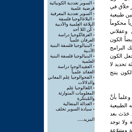
-
السوبر تعددية الكونيائية
ر خلاّق في
فرضية علمية
-
السوبر تعددية المعرفية
نين طبيعية
-
البلاغالوجيا فلسفة
ياً محكوماً
البلاغة العلمية والأدبية
-
كُن اللا أحد
 وعقلاني
-
العرفانُلوجيا دراسة
ضاً الكون
العرفان علمياً
-
البنيالوجيا فلسفة البنية
لك البرامج
الأدبية
يجعل الكون
-
البنيالوجيا فلسفة البنية
العلمية
 تحديد لا
-
العقيدالوجيا دراسة
العقائد علمياً
لكون ينتج
-
الفحوالوجيا عِلم المعاني
والدلالات
-
اللغالوجيا عِلم
المعلومات المتوارثة
علماً بأنَّ
والمُبتكَرة
-
العدالة المتعالية
 الطبيعية
-
سيادة السوبر تخلف
 حَدَث بعد
المزيد.....
 ولا توجد
ة ومتنوّعة