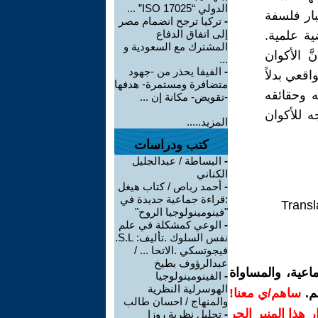
الدولي “ISO 17025” ...
بار فلسفة
-
تركيا ترجح انضمام مصر
إلى اتفاق الدفاع
ية علمية.
المشترك مع السعودية و
َ الأكوان
...
-
الفيفا يحذر من -جهود
اقعي بدلاً
متضافرة ومستمرة- هدفها
ه وحقائقه
-تقويض- مكانة إن ...
ه للأكوان
المزيد.....
كتب ودراسات
-
البساطة / عبدالجليل
الكناني
-
أحمد رباص / كتاب هيغل
:قراءة جماعية جديدة في
Transl
"فينومينولوجيا الروح"
-
الوعي كمشكلة في علم
نفس السلوك .تأليف: S.L.
فيجوتسكي .الاتحا ... /
عبدالرؤوف بطيخ
اعية، والمساواة
-
الفينومينولوجيا
الهوسرلية النظرية
م.
ساهم/ي معنا!
والمنهاج / احسان طالب
رار هذا المنبر الحر
-
تحليل نظرية روزا