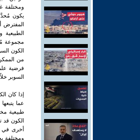
ومختلفة غي
يكون مُحدَّ
المفترض أنه
الطبيعية و
مجموعة مُح
الكون السو
من الممكن 
فرضية علمي
السوبر خلاّ
إذا كان الك
عما يتبعها
طبيعية مختل
الكون قد تح
أخرى في عا
ومختلفة بحق