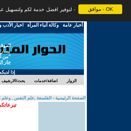
موافق - OK
لتوفير افضل خدمة لكم ولتسهيل عملي
أخبار عامة
-
وكالة أنباء المرأة
-
اخبار الأدب و
الموقع
يسارية
"من أج
حاز ال
إذا لديك
الزوار
اضافة/خدمات
بحث/الارشيف
الصفحة الرئيسية
-
الفلسفة ,علم النفس , وعلم ا
تبرعاتكم