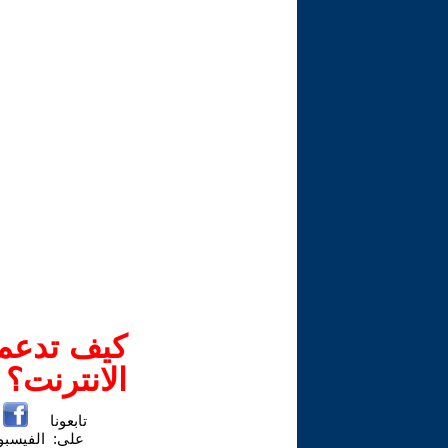
كيف تدعم-
الانترنت؟
تابعونا
على:
الفيسب