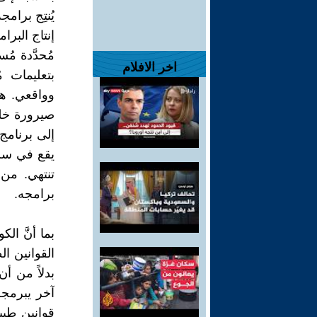
يُنتِج برام
إنتاج البرا
مُحدَّدة مُس
اخر الافلام
بتعليمات م
وواقعي. هكذ
صيرورة خلق 
إلى برنامج 
يقع في سلس
تنتهي. من ه
برامجه.
بما أنَّ الك
القوانين ال
بدلاً من أن
آخر يبرمجه 
قوانين طبيع