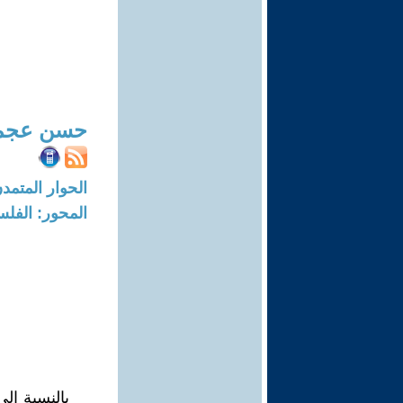
حسن عجم
الحوار المتمدن-العدد: 8291 - 25
المحور: الفلس
بالنسبة إلى