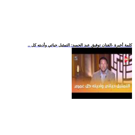
.. كلمة أخيرة -الفنان توفيق عبد الحميد: التمثيل حياتي وأديته كل