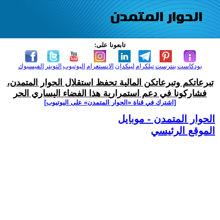
تابعونا على:
بودكاست
بنترست
تيلكرام
لينكدإن
الانستغرام
اليوتيوب
التويتر
الفيسبوك
تبرعاتكم وتبرعاتكن المالية تحفظ استقلال الحوار المتمدن،
فشاركونا في دعم استمرارية هذا الفضاء اليساري الحر
[اشترك في قناة ‫«الحوار المتمدن» على اليوتيوب]
الحوار المتمدن - موبايل
الموقع الرئيسي