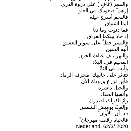
والنسر (غافٍ ) على ذروة الذرى
إرهم ْ صعودك في العلو
فالنجم أسرج خيله
أيما اشتياق
فما دنوتَ وما دنا
إذ حاد بينكما الفراق
فالنسر حط َّ على سوار العشق
ألّبَه الحنين
والنهر يلف عباءة الحزن
المخيم في. البلاد
وأنت في اليَمِّ
تتناثر على جانبيك َ محرقة الرماد
فأين تزرع ورودك الآن
والخيل داشرة
وأتعبها الحداد
زمّ الفراتَ لصدرك َ
وإلعبْ بوميض الشمس
قد. آن. الأوان ْ
فالحياة رقصة مهرجان ْ
Nederland. 62/3/ 2020