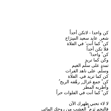
كن واحدا - لاتكن أحداً
شعر. عايد سعيد السِرَاج
كن ْ كما أنت َ في الفلاة
فلا تكن أحداً
كن ْ واحدا ً
وكن كما تريد
تمدد على سلّم الغيم
وسلِّم. على ناهد الفرات
كن كما تريد في. الفلاة
كن ْ جمع غزال ٍ رهّفه الريح ُ
وأطربه المطر
كن ْ كما أنت في الفلوات حراً
لا لاء تحني ظهرك الآن
فالنجم يَزم ُّ العشب من روحك المائي