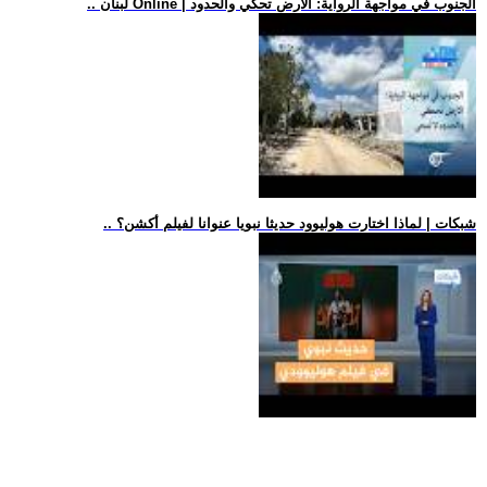
.. لبنان Online | الجنوب في مواجهة الرواية: الأرض تحكي والحدود
.. شبكات | لماذا اختارت هوليوود حديثا نبويا عنوانا لفيلم أكشن؟