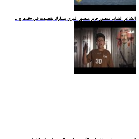
.. الشاعر الشاب منصور جابر منصور المري يشارك بقصيدته في «قدها ج