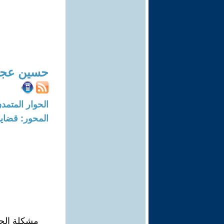
حسين عج
الحوار المتمدن-العدد: 8285 - 25
المحور: قضايا 
مشكلة الحاض