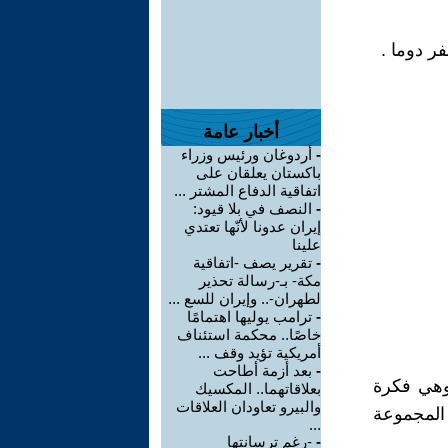
أخبار عامة
-
أردوغان ورئيس وزراء
باكستان يعلقان على
اتفاقية الدفاع المشتر ...
-
النصف في بلا قيود:
إيران عدونا لأنّها تعتدي
علينا
-
تقرير يصف -اتفاقية
مكة- بـ-رسالة تحذير
لطهران-.. وإيران للسع ...
-
ترامب يوليها اهتمامًا
خاصًا.. محكمة استئناف
أمريكية تؤيد وقف ...
-
بعد أزمة أطاحت
 وهي فكرة
بعلاقاتهما.. المكسيك
والبيرو تعاودان العلاقات
 المجموعة
...
-
-رغم ترسانتها