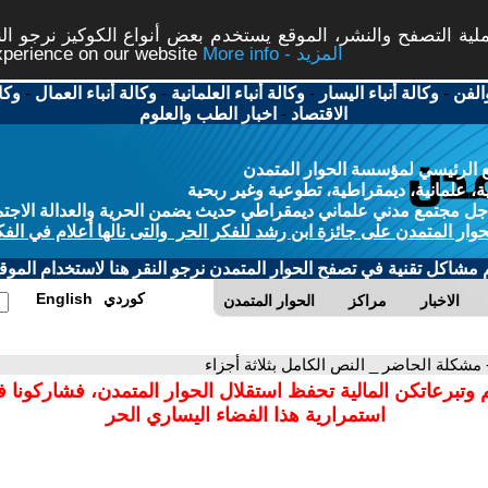
ة التصفح والنشر، الموقع يستخدم بعض أنواع الكوكيز نرجو النق
More info - المزيد
experience on our website
الفن
-
وكالة أنباء اليسار
-
وكالة أنباء العلمانية
-
وكالة أنباء العمال
-
وكا
الاقتصاد
-
اخبار الطب والعلوم
 الرئيسي لمؤسسة الحوار المتمدن
، علمانية، ديمقراطية، تطوعية وغير ربحية
ل مجتمع مدني علماني ديمقراطي حديث يضمن الحرية والعدالة الاجتم
حوار المتمدن على جائزة ابن رشد للفكر الحر والتى نالها أعلام في الفك
م مشاكل تقنية في تصفح الحوار المتمدن نرجو النقر هنا لاستخدام الموقع
كوردي
English
الاخبار
مراكز
الحوار المتمدن
 مشكلة الحاضر _ النص الكامل بثلاثة أجزاء
 وتبرعاتكن المالية تحفظ استقلال الحوار المتمدن، فشاركونا 
استمرارية هذا الفضاء اليساري الحر