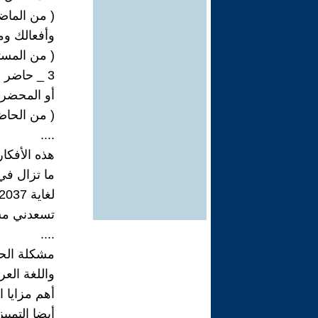
( من الماض
وأفعالك وم
( من المست
3 _ حاضر المكان .
أو المحضر 
( من الحاضر 1 ، إلى الحاضر 2 ، ...إلى ا
....
هذه الأفكار
ما تزال في
لغاية 2037 .
تسعدني مش
....
مشكلة الحا
واللغة العر
أهم مزايا ا
أيضا التميي