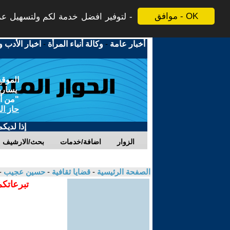
موافق - OK
لتوفير افضل خدمة لكم ولتسهيل عملي
أخبار عامة
-
وكالة أنباء المرأة
-
اخبار الأدب و
الموقع
يسارية
"من أج
حاز ال
إذا لديك
الزوار
اضافة/خدمات
بحث/الارشيف
الصفحة الرئيسية
-
قضايا ثقافية
-
حسين عجيب
-
تبرعاتكم