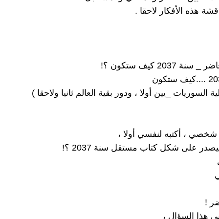
شة هذه الأفكار لاحقا .
ة 2037 كيف ستكون ؟!
 السوريات _يين أولا ، ودور بقية العالم ثانيا ولاحقا )
 شخصي ، أكتبه لنفسي أولا ،
در على شكل كتاب مستقل سنة 2037 ؟!
ي
ر !
ني هذا السؤال ،