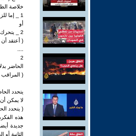
خلاصة الظاه
1 _ إما للزمن نوعين مختلفين ويتناقضان بالفعل ، ومحصلتهما تساوي الصفر دوما .
أو
2 _ يتحرك الزمن بعكس حركة الحياة ، وبالتالي الزمن والحياة نقيضان .
( أعتقد أن 
....
2
الحاضر بدلا
( المراقب ،
يتحدد الحا
لا يمكن أن 
( يتحدد الحا
هذه الفكرة
جديدة أيضا
الثانية أو 