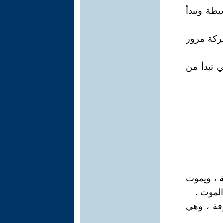
طة وتبدأ
حركة مرور
ي تبدأ من
ة ، ويموت
لموت .
فة ، وهي