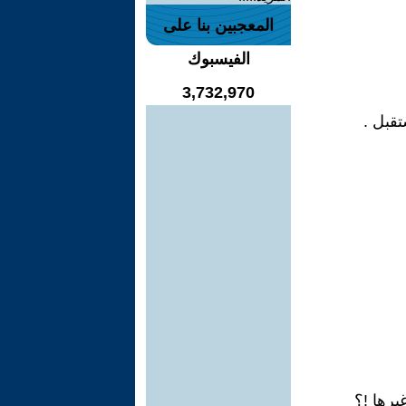
المعجبين بنا على
الفيسبوك
3,732,970
قبل .
يرها !؟