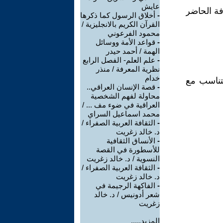
عايش
ة الحاضر
-
أخلاق الرسول كما ذكرها
القرآن الكريم بالانجليزية /
محمود الفرعوني
-
قواعد الأمة ووسائل
الهمة / أحمد حيدر
-
علم العلم- الفصل الرابع
نظرية المعرفة / منذر
خدام
يتناسب مع
-
قصة الإنسان العراقي..
محاولة لفهم الشخصية
العراقية في ضوء مف ... /
محمد اسماعيل السراي
-
الثقافة العربية الصفراء /
د. خالد زغريت
-
الأنساق الثقافية
للأسطورة في القصة
النسوية / د. خالد زغريت
-
الثقافة العربية الصفراء /
د. خالد زغريت
-
الفاكهة الرجيمة في
شعر أدونيس / د. خالد
زغريت
المزيد.....