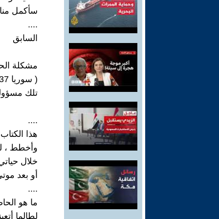
سأكمل مناق
....
السابق
مشكلة الحاضر _ سن
( سوريا 2037 ....كيف ستكون
تلك مسؤولية
....
هذا الكتاب
وأخطط ، ليص
خلال حياتي
أو بعد موت
....
ما هو الحاض
لطالما أتعب