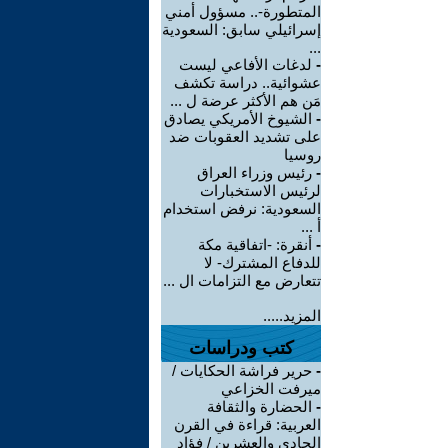
المتطورة-.. مسؤول أمني
إسرائيلي سابق: السعودية
...
-
لدغات الأفاعي ليست
عشوائية.. دراسة تكشف
مَن هم الأكثر عرضة ل ...
-
الشيوخ الأمريكي يصادق
على تشديد العقوبات ضد
روسيا
-
رئيس وزراء العراق
لرئيس الاستخبارات
السعودية: نرفض استخدام
أ ...
-
أنقرة: -اتفاقية مكة
للدفاع المشترك- لا
تتعارض مع التزامات ال ...
المزيد.....
كتب ودراسات
-
حرير فراشة الحكايات /
ميرفت الخزاعي
-
الحضارة والثقافة
العربية: قراءة في القرن
الحادي والعشرين / فؤاد