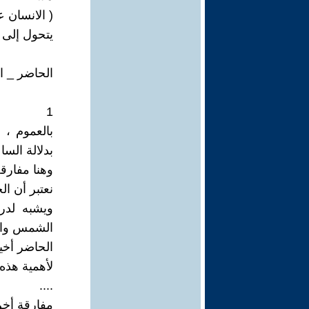
( الانسان ع
يتحول إلى ع
الحاضر _ ا
1
بالعموم ، 
بدلالة السا
وهنا مفارقة
نعتبر أن ا
ويشبه لدر
الشمس والق
الحاضر أخير
لأهمية هذه 
....
مفارقة أخر