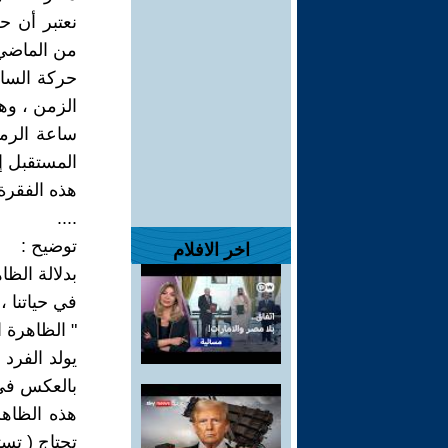
نعتبر أن 
من الماضي 
حركة الساع
الزمن ، وه
ساعة الرمل
المستقبل إ
هذه الفقرة 
....
توضيح :
اخر الافلام
بدلالة الظا
في حياتنا ،
" الظاهرة ا
يولد الفرد
بالعكس في 
هذه الظاهر
تحتاج ( تست