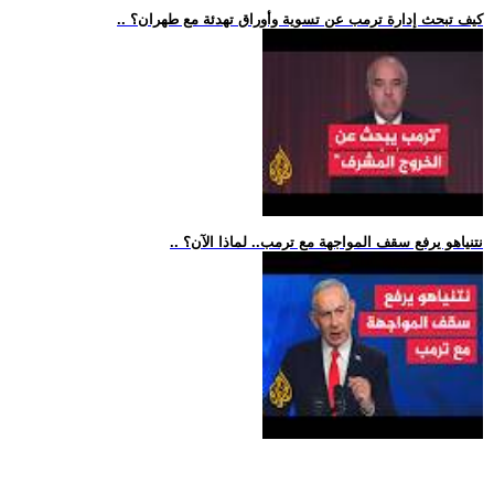
.. كيف تبحث إدارة ترمب عن تسوية وأوراق تهدئة مع طهران؟
.. نتنياهو يرفع سقف المواجهة مع ترمب.. لماذا الآن؟