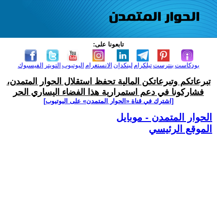
تابعونا على:
بودكاست
بنترست
تيلكرام
لينكدإن
الانستغرام
اليوتيوب
التويتر
الفيسبوك
تبرعاتكم وتبرعاتكن المالية تحفظ استقلال الحوار المتمدن،
فشاركونا في دعم استمرارية هذا الفضاء اليساري الحر
[اشترك في قناة ‫«الحوار المتمدن» على اليوتيوب]
الحوار المتمدن - موبايل
الموقع الرئيسي