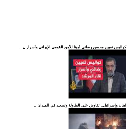
.. كواليس تعيين محسن رضائي أمينا للأمن القومي الإيراني وأسرار ل
.. لبنان وإسرائيل.. تفاوض على الطاولة وتصعيد في الميدان