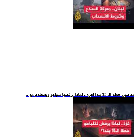
.. تفاصيل خطة الـ 15 بندا لغزة.. لماذا يرفضها نتنياهو ويصطدم مع