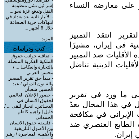
ر على معارضة النساء
إسرائيل تشل منظومة
النقل وتدفع غزة نحو ...
-
الأنبار ثانية بعد بغداد في
انتهاكات حرية الصحافة
خلال 6 أشهر ...
رير انتقد التمييز
المزيد.....
نية في إيران، مشيرًا
كتب ودراسات
 الأقليات ضد التمييز
-
اتفاقية جوانب حقوق
الملكية الفكرية المتصلة
أقليات الدينية تناضل
بالتجارة وانعكاسا ... /
محسن العربي
-
مبدأ حق تقرير المصير
والقانون الدولي / عبد
الحسين شعبان
لى ما ورد في تقرير
-
حضور الإعلان العالمي
لحقوق الانسان في
 في هذا المجال يعدّ
الدساتير.. انحياز للقي ... /
خليل إبراهيم كاظم
 الإيراني في مكافحة
الحمداني
ت الطابع العنصري ضد
-
فلسفة حقوق الانسان
بين الأصول التاريخية
 إيران.
والأهمية المعاصرة / زهير