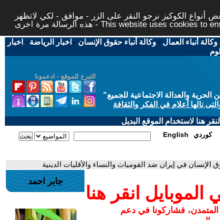
 أنواع الكوكيز نرجو النقر على الزر - موافق - لكي لاتظهر
This website uses cookies to ensure you ge
وكالة أنباء العمال
-
وكالة أنباء حقوق الإنسان
-
اخبار الرياضة
-
اخبار
لوم
التبرع للموقع - ادعمونا
حرية والعدالة الاجتماعية للجميع
"
تى نالها أعلام في الفكر والثقافة
قر هنا لاستخدام الموقع البديل
كوردي
English
وق الإنسان في إيران ضد القوميات والنساء والأقليات الدينية
جابر احمد
لموبايل انقر هنا
 المتمدن، فشاركونا في دعم