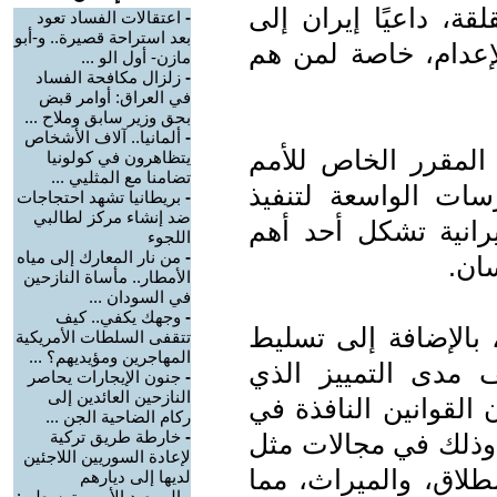
قة، داعيًا إيران إلى
-
اعتقالات الفساد تعود
بعد استراحة قصيرة.. و-أبو
لإعدام، خاصة لمن هم
مازن- أول الو ...
-
زلزال مكافحة الفساد
في العراق: أوامر قبض
بحق وزير سابق وملاح ...
-
ألمانيا.. آلاف الأشخاص
المقرر الخاص للأمم
يتظاهرون في كولونيا
تضامنا مع المثليي ...
سات الواسعة لتنفيذ
-
بريطانيا تشهد احتجاجات
ضد إنشاء مركز لطالبي
يرانية تشكل أحد أهم
اللجوء
-
من نار المعارك إلى مياه
ان.
الأمطار.. مأساة النازحين
في السودان ...
-
وجهك يكفي.. كيف
 بالإضافة إلى تسليط
تتقفى السلطات الأمريكية
المهاجرين ومؤيديهم؟ ...
 مدى التمييز الذي
-
جنون الإيجارات يحاصر
النازحين العائدين إلى
 القوانين النافذة في
ركام الضاحية الجن ...
-
خارطة طريق تركية
 وذلك في مجالات مثل
لإعادة السوريين اللاجئين
طلاق، والميراث، مما
لديها إلى ديارهم
-
المرصد الأورومتوسطي: