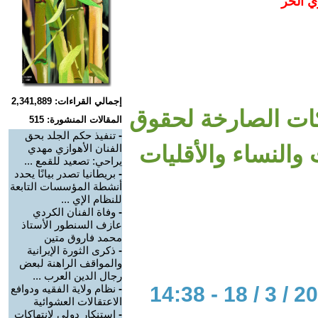
ي الحر
إجمالي القراءات: 2,341,889
هاكات الصارخة لحقوق
المقالات المنشورة: 515
-
تنفيذ حكم الجلد بحق
والنساء والأقليات
الفنان الأهوازي مهدي
يراحي: تصعيد للقمع ...
-
بريطانيا تصدر بيانًا يحدد
أنشطة المؤسسات التابعة
للنظام الإي ...
-
وفاة الفنان الكردي
عازف السنطور الأستاذ
محمد فاروق متين
-
ذكرى الثورة الإيرانية
والمواقف الراهنة لبعض
رجال الدين العرب ...
-
نظام ولاية الفقيه ودوافع
الاعتقالات العشوائية
-
استنكار دولي لانتهاكات