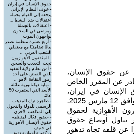
حقوق الإنسان في إيران
-
خوف النظام الإيراني
يدفعه إلى القيام بحملة
اعتقالات ضد النشط ...
-
اعتقالات بالجملة
ومرضى في السجون
يواجهون الموت
-
أربع عشرة منظمة تصدر
بيانًا تضامنيًا مع معتقلي
الشعب العربي ...
-
المثقفون الأهوازيون
تحت التعذيب والسجن
-
أمن نظام ولاية الفقيه
ة عن حقوق الإنسان،
يُلقي القبض على أحد
رموز الثقافة الأهو ...
صادر عن المقرر الخاص
-
نهاية ديكتاتورية عائلة
 الإنسان في إيران،
الأسد التي استمرت 50
عامًا
والذي صدر يوم الأربعاء الماضي، الموافق 12 مارس 2025.
-
ظاهرة ترك المذهب
الرسمي للدولة والتحول
ن الأهوازية لحقوق
إلى المذاهب الأخرى
-
حضور فعّال لمنظمة
ير تناول أوضاع حقوق
حقوق الإنسان الأهوازية
ا عن قلقه تجاه تدهور
في جنيف
-
دكتورة أهوازية تفوز