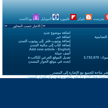
بنترست
بلوكر
فليبورد
الموبايل
بودكاست
اضافة موضوع جديد
التضامنية
اضافة خبر
إضافة يوتيوب-فلم إلى يوتيوب التمدن
إضافة كتاب إلى مكتبة التمدن
Add new article - English
أضف حملة
3,732,97
تعديل الموقع الفرعي للكاتب-ة
ابحث في موقع الحوار المتمدن
شر متاحة للجميع مع الإشارة إلى المصدر
ضاء هيئة الادارة لا تعبر بالضرورة عن رأي الحوار المتمدن