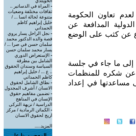
الخويلدي
-
المراة في الدساتير ..
ثقافات مختلفة وضعيات
عدم تعاون الحكومة
متنوعة لحالة انسا ... /
خليل إبراهيم كاظم
لدولية المدافعة عن
الحمداني
اع عن كثب على الوضع
-
نجل الراحل يسار يروي
قصة والده الدكتور محمد
سلمان حسن في صرا ... /
يسار محمد سلمان حسن
-
الإستعراض الدوري
الشامل بين مطرقة
 إلى ما جاء في جلسة
السياسة وسندان الحقوق
عن شكره للمنظمات
.. ع ... / خليل إبراهيم
كاظم الحمداني
ى مساعدتها في إعداد
-
نطاق الشامل لحقوق
الانسان / أشرف المجدول
-
تضمين مفاهيم حقوق
الإنسان في المناهج
الدراسية / نزيهة التركى
-
الكمائن الرمادية / مركز
اريج لحقوق الانسان
المزيد.....
المعجبين بنا على