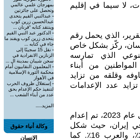
ت، لا سيما في إقليم
بمهرجان علمي عالمي
وتحصل على جائزتين
-
عبدالنبي القيم يتحدى
عبدالحسين زرين كوب
وينتقد كتابه “قرنان ...
-
الدكتور عبد النبي القيم
تقرير، الذي يحمل رقم
يتحدى زرين كوب ويفند ما
إنسان، ركّز بشكل خاص
جاء في كتابه ...
-
نقل 15 سجينًا إلى
لنوعي الذي تمارسه
الزنازين الانفرادية في
سجن شيبان بمدينة ال ...
 المواطنين من أبناء
-
المعلمون النقابيون أمام
محكمة الثورة الإسلامية
وفه وقلقه من تزايد
في الأهواز
زايد عدد الإعدامات
-
إستغلال ظروف الحرب
لتنفيذ حكم الإعدام بحق
عدد من أبناء الشعب ...
المزيد.....
وذكر التقرير أنه منذ عام 2010 وحتى عام 2023، تم إعدام
ا سياسيًا في إيران، حيث شكل
وكالة أنباء حقوق
الأكراد 49٪ من هؤلاء، والبلوش 29٪، والعرب 16٪. كما
الإنسان