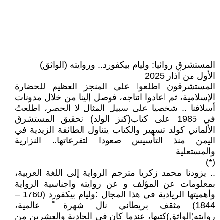
المستشرق روائيا: وليام بيكفورد.. وروايته (الواثق)
الأول من آذار 2025
المستشرقون اطلعوا على المنجز العظيم للحضارة
الإسلامية، ثم اعادوا انتاجه، فوصل إلينا من خلال مدونات
أسلافنا .. شخصيا على سبيل المثال لا الحصر، اطلعتُ
في 1985 على كتاب(كنز الولد) تحقيق المستشرق
الألماني كولد تسهير والكتاب يتناول الطائفة الزيدية في
اليمن منذ التأسيس صعودا لتفرعاتها.. النزارية
والمستعلية
(*)
.. يزودنا محمد زكريا مترجم الرواية إلى اللغة العربية،
بمعلومات عن المؤلف و عن روايته واجناسية الرواية
وأهميتها الريادية في هذا المجال :وليام بيكفورد (1760 –
1844) مثقف بريطاني نال شهرة ً عالمية،
روايته(الواثق)كتبها، عندما كان في الحادية والعشرين من