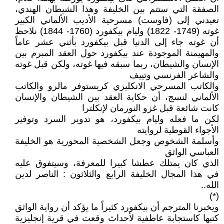
الصفقة التي ستتم بين الخليفة وهذا الشيطان الهندي،
تعيدني إلى (فاوست) مسرحية الأديب الألماني الكبير
غوته (1749- 1822) وليام بيكفورد (1760- 1844) نلاحظ
أن غوته جاء إلى الدنيا قبل بيكفورد بأثني عشر عاماً
والمهيمنة الموجودة عند بيكفورد حول العقد المبرم بين
الإنسان والشيطان، ربما سبقه فيها غوته، ولكن قبل غوته
والشاعر الفرنسي وتييف
والكاتب المسرحي الانكليزي كريستوفر مالرو والكاتب
الألماني لنسج، أن حكاية العقد بين الشيطان والإنسان
كانت شائعة قبل غزو النورمان لإنكلترا
لكن ما فعله وليام بيكفورد، هو تدوير السرد وتوفير
الأجواء القوطية لروايته
وأسلمة الشخوص وجعل الشخصية المحورية هو الخليفة
العباسي الواثق
الذي كان يمتلك عطشا كبيرا للمعرفة، وسيتفوق عليه
في هذا المجال الخليفة الرابع والثلاثون : الناصر لدين
الله..
(*)
ويخبرنا المترجم أن بيكفورد كثيراً ما يؤكد أن رواية الواثق
كتبها كاستجابة عاطفية لأحداث وقعت في قرية إنجليزية