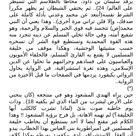
يرقد سليمان بن داود، محاطا بالطلاسم التي تسيطر
على العالم/ 24).. ثم يختفي الشيطان ثم يظهر مكررا
الشرط نفسه(أبتعد عن محمد وعدني بأدلة كاملة على
صدقك، وإلا فلن تراني مرة أخرى).. وهذا يعني أن النبي
محمد(ص) تتجسد فيه قوى الخير والسلام والرحمة، وهو
شفيع أمته، وفي حالة تخلي المسلم عن دينه تتجرد منه
هذه القوة المحمدية وتستطيع قوة الشر أن تسخره
حسب مشيئتها الوحشية، وهكذا موقف من خليفة
المسلمين لا يقتنع به القارئ المسلم، فالخلفاء الأمويون
والعباسيون على فسادهم وجرائمهم ما تخلوا عن الدين
الإسلامي، وهذه ثغرة استشراقية، في الرواية يحاول
الروائي بكيفورد يردمها في الصفحات ما قبل الأخيرة من
الرواية..
(*)
حين يراه الهندي المشعوذ وهو في منتجعه (كان ينحني
على الأرض ليشرب من الماء الذي لم يكفيه 18).. وذات
يوم خاطبه صوت بذئ (لماذا تشرب كالكلب أيها
الخليفة؟) لم تهمه الاهانة، بل فرح برؤية المشعوذ !! وهذا
الكلام غير مقنع أيضا لا أحد يستطيع أن يخاطب خليفة
المسلمين في امبراطورية بني العباس بهذا الخطاب، يبدو
أن العقل الاستشراقي لدى بيكفورد يورطه بهكذا كلام،