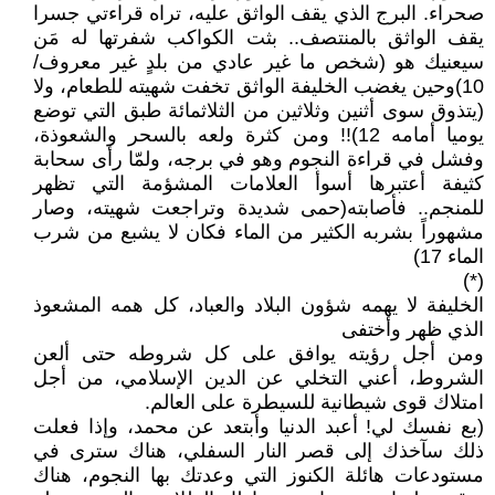
صحراء. البرج الذي يقف الواثق عليه، تراه قراءتي جسرا
يقف الواثق بالمنتصف.. بثت الكواكب شفرتها له مَن
سيعنيك هو (شخص ما غير عادي من بلدٍ غير معروف/
10)وحين يغضب الخليفة الواثق تخفت شهيته للطعام، ولا
(يتذوق سوى أثنين وثلاثين من الثلاثمائة طبق التي توضع
يوميا أمامه 12)!! ومن كثرة ولعه بالسحر والشعوذة،
وفشل في قراءة النجوم وهو في برجه، ولمّا رأى سحابة
كثيفة أعتبرها أسوأ العلامات المشؤمة التي تظهر
للمنجم.. فأصابته(حمى شديدة وتراجعت شهيته، وصار
مشهوراً بشربه الكثير من الماء فكان لا يشبع من شرب
الماء 17)
(*)
الخليفة لا يهمه شؤون البلاد والعباد، كل همه المشعوذ
الذي ظهر وأختفى
ومن أجل رؤيته يوافق على كل شروطه حتى ألعن
الشروط، أعني التخلي عن الدين الإسلامي، من أجل
امتلاك قوى شيطانية للسيطرة على العالم.
(بع نفسك لي! أعبد الدنيا وأبتعد عن محمد، وإذا فعلت
ذلك سآخذك إلى قصر النار السفلي، هناك سترى في
مستودعات هائلة الكنوز التي وعدتك بها النجوم، هناك