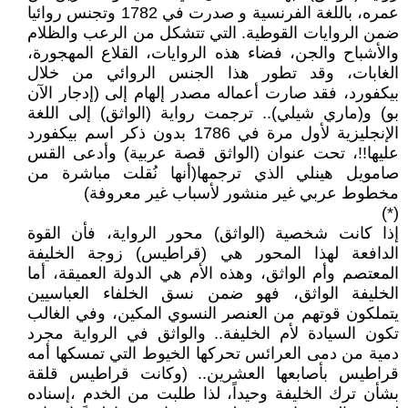
عمره، باللغة الفرنسية و صدرت في 1782 وتجنس روائيا
ضمن الروايات القوطية. التي تتشكل من الرعب والظلام
والأشباح والجن، فضاء هذه الروايات، القلاع المهجورة،
الغابات، وقد تطور هذا الجنس الروائي من خلال
بيكفورد، فقد صارت أعماله مصدر إلهام إلى (إدجار الآن
بو) و(ماري شيلي).. ترجمت رواية (الواثق) إلى اللغة
الإنجليزية لأول مرة في 1786 بدون ذكر اسم بيكفورد
عليها!!، تحت عنوان (الواثق قصة عربية) وأدعى القس
صامويل هينلي الذي ترجمها(أنها نُقلت مباشرة من
مخطوط عربي غير منشور لأسباب غير معروفة)
(*)
إذا كانت شخصية (الواثق) محور الرواية، فأن القوة
الدافعة لهذا المحور هي (قراطيس) زوجة الخليفة
المعتصم وأم الواثق، وهذه الأم هي الدولة العميقة، أما
الخليفة الواثق، فهو ضمن نسق الخلفاء العباسيين
يتملكون قوتهم من العنصر النسوي المكين، وفي الغالب
تكون السيادة لأم الخليفة.. والواثق في الرواية مجرد
دمية من دمى العرائس تحركها الخيوط التي تمسكها أمه
قراطيس بأصابعها العشرين.. (وكانت قراطيس قلقة
بشأن ترك الخليفة وحيداً، لذا طلبت من الخدم ،إسناده