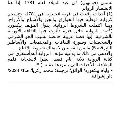
تسمى (فونتهيل) في عيد الميلاد لعام 1781. إذا هنا
الانشطار الروائي
(1) أحداث وقعت في قرية انجليزية في 1781، وتنسجم
كرواية قوطية فيها الخوارق والجن والأشباح والأرواح.
وهنا اكتملت الشروط الروائية. يقول المؤلف بيكفورد
(كُتبت الرواية خلال فترة تأثرت فيها الثقافة الأوربية
بالشرقية, إنها قصة عربية خالصة بسبب الجو الشرقي
والشخصيات وصورة الثقافات والمجتمعات والأساطير
الشرقية 5) ما بين القوسين لا يمتلك شروط الإقناع
والأدهى من ذلك ما يدعيه مؤلف الرواية أنه(أستغرق في
كتابة الرواية ثلاثة أيام فقط، نظرا لاستجابة قلمهِ
المتلاحقة للأحداث التي يسردها عقله..) !!!
• وليام بيكفورد/ الواثق/ ترجمة: محمد زكريا/ ط1/ 2024/
دار إشراقة