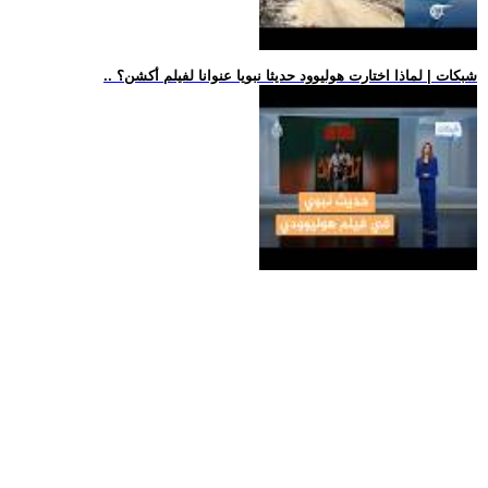
.. شبكات | لماذا اختارت هوليوود حديثا نبويا عنوانا لفيلم أكشن؟