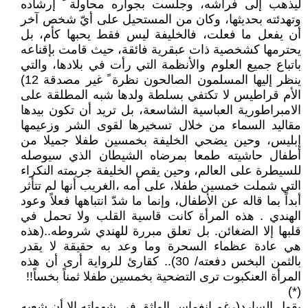
ليذهب إلى فراشه، وجلست بجواره محاولة ً إرشاده
وتهدئته بحديثها، وكان من المستحيل على أيّ شخص آخر
أن يفعل ما فعلت، فالخليفة ليس فقط يحبها كأم، بل
يحترمها كشخصية ذات عبقرية فائقة، حيث قامت بإقناعه
باتباع جميع العلوم والأنظمة التي رأت في بلادها، والتي
ينظر إليها المسلمون الصالحون نظرة ً غير مصدقة 12)
الأم قراطيس لا تكتفي بسلطة ولدها شبه المطلقة على
الامبراطورية العباسية الشاسعة، بل تريد أن تكون بيدها
مقاليد السماء من خلال تسخيرها لقوى الشر وزعيمها
إبليس، وحين يضحي الخليفة بخمسين طفلا جميلا من
أطفال حاشيته طمعا بمرضاه الشيطان الذي سيوصله
للسيطرة على العالم، وحين يقص الخليفة جريمته النكراء
التي شملت خمسين طفلا، على أمه ،الغريب أنها لم تتأثر
أبداً بما قاله عن الأطفال، وإنما ما شدّ انتباهها فعلاً وعود
الهندي . هذه المرأة كانت قاسية القلب ولا تحمل في
قلبها إلا الضغائن. بل تعلق مبررة للهندي شروطه..(هذه
هي عادة عظماء السحرة وما وعد به حقيقة لا يقدر
بالثمن البخس دفعته/ 30).. كقارئ للرواية أرى أن هذه
المرأة العنكبوت ترى التضحية بخمسين طفلا ثمناً بخساً!!
(*)
يقول السارد(رغم انغماس الواثق في شهواته إلا أن شعبه