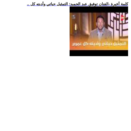
.. كلمة أخيرة -الفنان توفيق عبد الحميد: التمثيل حياتي وأديته كل