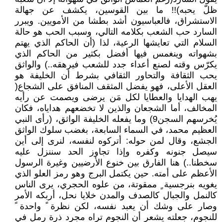
ظلّ يحبه)!! ما بين القوسين، يكشف عن جهالة
الاستشراق، فالعباسيون أشد بطشا من الأمويين. ويبرر
السارد حب الشعب بكلامه التالي، وسبب الحب هو حالة
السلام التي تعايشها الرعية، لذا (أن الحاكم الذي يهتم
بشهواته وينغمس فيها أفضل بكثير من الحاكم الذي
يكرّس وقته لصنع أعداء جدد للشعب فيرهقه..) والواثق
يحب الثقافة والتحاور الثقافي بشرط أن الخليفة هو
العقل الأعلى، فهو يفضل المثقف المنافق على الشجاع(
يهب الهدايا والعطايا لكل مَن يرضى ويصمت عن رأيه
المخالف، أما الشجعان والذين لا تخضعهم هداياه، فكان
يُخرسهم السجن9) وما يفعله الخليفة الواثق، (رأى النبي
العظيم محمد، في السماء السابعة، بغضب سلوك الواثق
الجشع، وقال لمن حوله: أتركوه لنفسه، لنرى إلى أين
سيصل جنونه وكفره وإذا تجاوز الحد سننزل عليه
سخطنا..) هنا الفارق بين خنوع الأرضيين وغيرة الرسول
الأعظم على أمته. حين يكتمل البرج وهو رمز العلو الذي
يغويه بنرجسية ٍ ممقوتة، من علوه الحجري، يرى الناس
كالنمل والجبال كالصدف والمدن خلايا نحل، أربكه الأمر
وصار على وشك أن يعبد نفسه، لكن نظرة ً واحدة ً
للنجوم، جعلته يشعر أن النجوم تراه مجرد ذرة رمل في