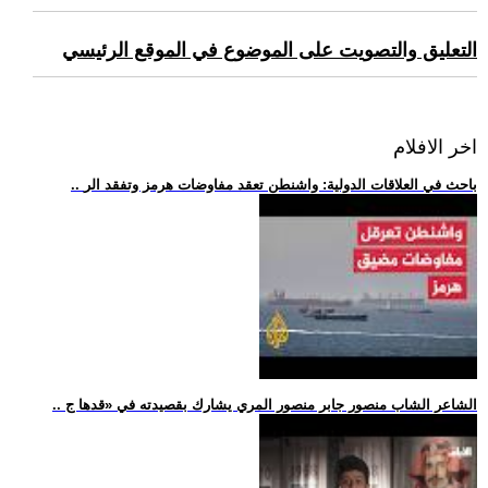
التعليق والتصويت على الموضوع في الموقع الرئيسي
اخر الافلام
.. باحث في العلاقات الدولية: واشنطن تعقد مفاوضات هرمز وتفقد الر
.. الشاعر الشاب منصور جابر منصور المري يشارك بقصيدته في «قدها ج