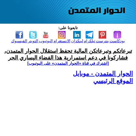
تابعونا على:
بودكاست
بنترست
تيلكرام
لينكدإن
الانستغرام
اليوتيوب
التويتر
الفيسبوك
تبرعاتكم وتبرعاتكن المالية تحفظ استقلال الحوار المتمدن،
فشاركونا في دعم استمرارية هذا الفضاء اليساري الحر
[اشترك في قناة ‫«الحوار المتمدن» على اليوتيوب]
الحوار المتمدن - موبايل
الموقع الرئيسي