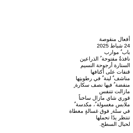
أفعال منقوصة
24 شباط 2025
باب ٌ موارب
نافذةٌ مفتوحة ُ الذراعين
الستارة أرجوحة النسيم
قنفات على أكتافها
مناشف ٌ لينة ٌ في رطوبتِها
منفضة ٌ فيها نصف سكارة ٍ
مازالت تتنفس
قوري شاي مازال ساخناً
ملابس مغسولة ٌ، مكدسة ٌ
في سلة ٍ فوق غسالةٍ مغطاة
تنتظر يدًا تحملها
لحبال السطح.