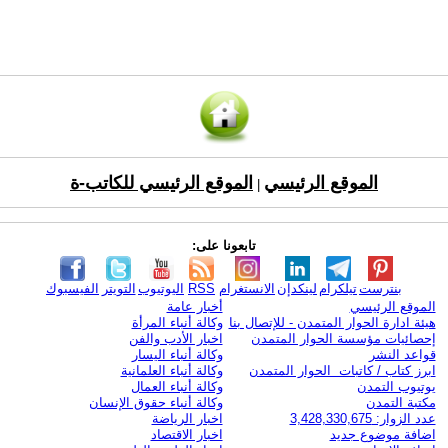
الموقع الرئيسي
الموقع الرئيسي للكاتب-ة
|
تابعونا على:
بنترست
تيلكرام
لينكدإن
الانستغرام
RSS
اليوتيوب
التويتر
الفيسبوك
الموقع الرئيسي
أخبار عامة
هيئة ادارة الحوار المتمدن - للإتصال بنا
وكالة أنباء المرأة
إحصائيات مؤسسة الحوار المتمدن
اخبار الأدب والفن
قواعد النشر
وكالة أنباء اليسار
ابرز كتاب / كاتبات الحوار المتمدن
وكالة أنباء العلمانية
يوتيوب التمدن
وكالة أنباء العمال
مكتبة التمدن
وكالة أنباء حقوق الإنسان
عدد الزوار: 3,428,330,675
اخبار الرياضة
اضافة موضوع جديد
اخبار الاقتصاد