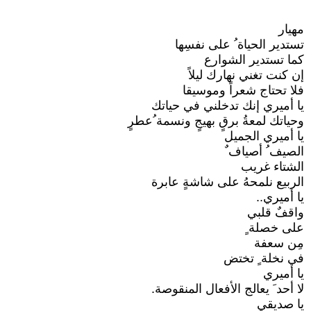
مهيار
تستدير الحياة ُ على نفسِها
كما تستدير الشوارع
إن كنت تغني نهارك ليلاً
فلا تحتاج شعراً وموسيقا
يا أميري إنك تدخلني في حياتك
وحياتك لمعةُ برقٍ بهيجٍ ونسمة ُعطرٍ
يا أميري الجميل
الصيف ُ أصياف ٌ
الشتاء غريب
الربيع نلمحهُ على شاشةٍ عابرة
يا أميري..
واقفٌ قلبي
على خصلة ٍ
مِن سعفة
في نخلة ٍ تختض
يا أميري
لا أحد َ يعالج الأفعال المنقوصة.
يا صديقي