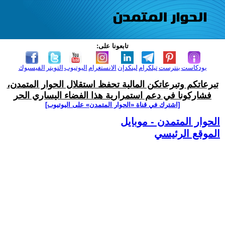
تابعونا على:
بودكاست
بنترست
تيلكرام
لينكدإن
الانستغرام
اليوتيوب
التويتر
الفيسبوك
تبرعاتكم وتبرعاتكن المالية تحفظ استقلال الحوار المتمدن،
فشاركونا في دعم استمرارية هذا الفضاء اليساري الحر
[اشترك في قناة ‫«الحوار المتمدن» على اليوتيوب]
الحوار المتمدن - موبايل
الموقع الرئيسي