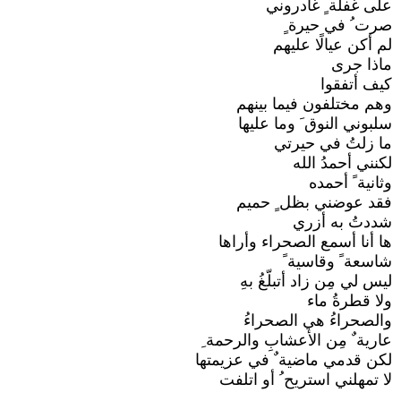
على غفلة ٍ غادروني
صرت ُ في حيرة ٍ
لم أكن عيالًا عليهم
ماذا جرى
كيف أتفقوا
وهم مختلفون فيما بينهم
سلبوني النوق َ وما عليها
ما زلتُ في حيرتي
لكنني أحمدُ الله
وثانية ً أحمده
فقد عوضني بظل ٍ حميم
شددتُ به أزري
ها أنا أسمع الصحراء وأراها
شاسعة ً وقاسية ً
ليس لي مِن زاد أتبلّغُ بهِ
ولا قطرةُ ماء
والصحراءُ هي الصحراءُ
عارية ٌ مِن الأعشابِ والرحمة ِ
لكن قدمي ماضية ٌ في عزيمتها
لا تمهلني استريح ُ أو اتلفت