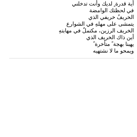
أية قدرة ٍ لديك وأنت تدخلني
في لحظتك الوامضة
الخريفُ خريفي الذي
يتمشى على مهلهِ في الشوارع
الخريف الرزين، مكتملٌ في مهابتهِ
أين ذاك الخريف الذي
يهبنا بهجة ً متأخرة ً
ويمحو ما لا نشتهيه