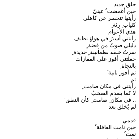
خلق جديد
حين أغمضت ُ عينيّ
رأيتها تنحسر عن كاهلي
كثياب ٍ رثة ٍ
هذي الأعوام
رأيتني أسيرُ في هواءٍ نظيف
دليلي صوتٌ من فضة ٍ
سرتُ خلفه بطمأنينة ٍ جديدة ٍ
جعلتني أفوز على المفازات
بالنجاة ِ
ثم أفوز ثانية ً
ثم
رأيتني في مكان صامت ٍ
لا كما ينعدم الصخبُ
.. في مكان ٍ صامت ٍ كأن النطق َ
لم يُخلق بعد
قدمي
حين نامت القافلة ُ
نمت ُ