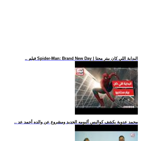
.. فيلم Spider-Man: Brand New Day | البداية اللي كان بيتر محتا
.. محمد عدوية يكشف كواليس ألبومه الجديد ومشروع عن والده أحمد عد