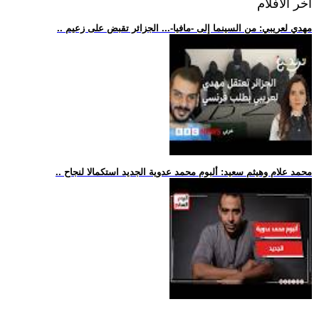
اخر الافلام
.. مهدي لعريبي: من السينما إلى -مافيا-... الجزائر تقبض على زعيم
.. محمد علام وهيثم سعيد: ألبوم محمد عدوية الجديد استكمالا لنجاح